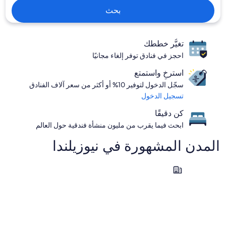
بحث
تغيُّر خططك
احجز في فنادق توفر إلغاء مجانيًا
استرخِ واستمتع
سجّل الدخول لتوفير 10% أو أكثر من سعر آلاف الفنادق
تسجيل الدخول
كن دقيقًا
ابحث فيما يقرب من مليون منشأة فندقية حول العالم
المدن المشهورة في ⁦نيوزيلندا⁩
لايك تيكابو