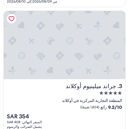
SAR
من 2026/08/09 إلى 2026/08/10
تقييمًا)
381
جراند ميلينيوم أوكلاند
جراند ميلينيوم أوكلاند
3. جراند ميلينيوم أوكلاند
مكان
إقامة
المنطقة التجارية المركزية في أوكلاند
مصنف
9.2
9.2/10
رائع
(1,824 تقييمًا)
بـ
من
السعر
SAR 354
10،
5.0
الحالي
رائع،
السعر النهائي: SAR 408
نجوم
هو
يشمل الضرائب والرسوم
(1,824