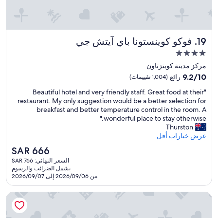
p
e
w
l
r
e
e
e
n
a
a
e
s
فوكو كوينستونا باي آيتش جي
n
19. فوكو كوينستونا باي آيتش جي
e
a
d
d
n
مكان
g
e
t
إقامة
مركز مدينة كوينزتاون
r
d
l
مصنف
e
9.2
9.2/10
,
رائع
(1,004 تقييمات)
y
a
بـ
من
n
s
"
"Beautiful hotel and very friendly staff. Great food at their
t
10،
4.0
i
u
B
restaurant. My only suggestion would be a better selection for
l
رائع،
c
نجوم
r
e
breakfast and better temperature control in the room. A
o
(1,004
e
p
a
wonderful place to stay otherwise."
c
تقييمات)
a
r
u
Thurston
a
n
i
t
عرض خيارات أقل
t
d
s
i
i
w
السعر
e
SAR 666
f
o
a
الحالي
d
السعر النهائي: SAR 766
u
n
r
هو
w
يشمل الضرائب والرسوم
l
w
m
SAR
i
من 2026/09/06 إلى 2026/09/07
h
i
w
666
t
o
t
i
h
هيلتون كوينز تاون
t
h
t
a
e
a
h
r
l
l
p