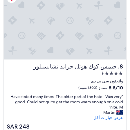
t
o
1
t
.
e
5
l
m
w
i
a
l
s
e
d
s
e
o
f
r
i
a
n
3
جيمس كوك هوتل جراند تشانسيلور
8. جيمس كوك هوتل جراند تشانسيلور
i
0
t
مكان
m
e
i
إقامة
ولنجتون سي بي دي
l
n
مصنف
y
8.8
8.8/10
ممتاز
(1,800 تقييم)
u
بـ
t
من
t
"
"Have stated many times. The older part of the hotel. Was very
h
10،
4.5
e
H
good. Could not quite get the room warm enough on a cold
e
ممتاز،
نجمة
w
a
nite. M"
l
(1,800
a
v
Martin
o
تقييم)
l
e
عرض خيارات أقل
c
k
s
a
السعر
SAR 248
.
t
t