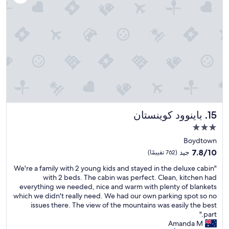
"
n
a
g
s
d
g
o
i
o
s
d
t
a
"
n
c
e
.
T
باينوود كوينستان
15. باينوود كوينستان
h
e
مكان
s
إقامة
Boydtown
t
مصنف
7.8
a
7.8/10
جيد
(762 تقييمًا)
بـ
من
f
"
"We're a family with 2 young kids and stayed in the deluxe cabin
10،
f
3.0
W
with 2 beds. The cabin was perfect. Clean, kitchen had
جيد،
w
نجوم
e
everything we needed, nice and warm with plenty of blankets
(762
e
'
which we didn't really need. We had our own parking spot so no
تقييمًا)
r
r
issues there. The view of the mountains was easily the best
e
e
part."
i
a
Amanda M
n