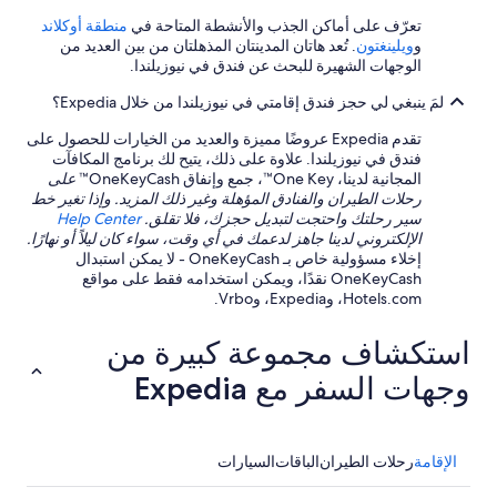
r
t
e
e
تعرّف على أماكن الجذب والأنشطة المتاحة في
منطقة أوكلاند
e
a
.
و
ويلينغتون
. تُعد هاتان المدينتان المذهلتان من بين العديد من
r
k
T
الوجهات الشهيرة للبحث عن فندق في نيوزيلندا.
s
f
h
e
a
لمَ ينبغي لي حجز فندق إقامتي في نيوزيلندا من خلال Expedia؟
e
l
s
v
e
تقدم Expedia عروضًا مميزة والعديد من الخيارات للحصول على
t
i
c
فندق في نيوزيلندا. علاوة على ذلك، يتيح لك برنامج المكافآت
p
e
t
المجانية لدينا، One Key™، جمع وإنفاق OneKeyCash™
على
l
w
i
رحلات الطيران والفنادق المؤهلة وغير ذلك المزيد. وإذا تغير خط
u
o
o
سير رحلتك واحتجت لتبديل حجزك، فلا تقلق.
Help Center
s
f
n
الإلكتروني لدينا جاهز لدعمك في أي وقت، سواء كان ليلاً أو نهارًا.
b
t
f
إخلاء مسؤولية خاص بـ OneKeyCash - لا يمكن استبدال
e
h
o
OneKeyCash نقدًا، ويمكن استخدامه فقط على مواقع
a
e
r
Hotels.com، وExpedia، وVrbo.
u
m
b
t
o
r
i
استكشاف مجموعة كبيرة من
u
e
f
n
a
u
وجهات السفر مع Expedia
t
k
l
a
f
v
i
a
i
n
s
e
الإقامة
رحلات الطيران
الباقات
السيارات
s
t
w
w