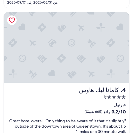
SAR
من 2026/08/31 إلى 2026/09/01
تقييمًا)
354
كامانا ليك هاوس
كامانا ليك هاوس
4. كامانا ليك هاوس
مكان
إقامة
فيرنهل
مصنف
9.2
9.2/10
رائع
(665 تقييمًا)
بـ
من
"
"Great hotel overall. Only thing to be aware of is that it's slightly
10،
4.5
G
outside of the downtown area of Queenstown. It's about 1.5
رائع،
نجمة
r
miles or a 30 minute walk. "
(665