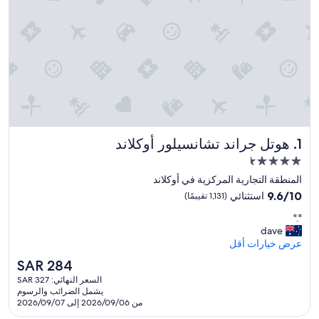
هوتل جراند تشانسيلور أوكلاند
1. هوتل جراند تشانسيلور أوكلاند
مكان
إقامة
المنطقة التجارية المركزية في أوكلاند
مصنف
9.6
9.6/10
استثنائي
(1,131 تقييمًا)
بـ
من
"
"."
10،
4.5
.
dave
استثنائي،
نجمة
"
عرض خيارات أقل
(1,131
تقييمًا)
السعر
SAR 284
الحالي
السعر النهائي: SAR 327
هو
يشمل الضرائب والرسوم
SAR
من 2026/09/06 إلى 2026/09/07
284