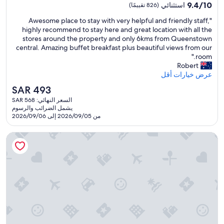
مصنف
9.4
a
9.4/10
استثنائي
(826 تقييمًا)
r
بـ
من
y
i
"
"Awesome place to stay with very helpful and friendly staff,
10،
e
4.5
v
A
highly recommend to stay here and great location with all the
استثنائي،
d
نجمة
e
w
stores around the property and only 6kms from Queenstown
(826
i
d
e
central. Amazing buffet breakfast plus beautiful views from our
تقييمًا)
n
.
s
room."
t
A
o
Robert
h
f
m
عرض خيارات أقل
e
t
e
d
e
السعر
SAR 493
p
e
r
الحالي
السعر النهائي: SAR 568
l
l
a
هو
يشمل الضرائب والرسوم
a
u
l
SAR
من 2026/09/05 إلى 2026/09/06
c
x
o
493
e
e
n
أدينا أبارتمنت هوتل أوكلاند بريتومارت
t
c
g
o
a
f
s
b
l
t
i
i
a
n
g
y
w
h
w
i
t
i
t
,
t
h
t
h
2
h