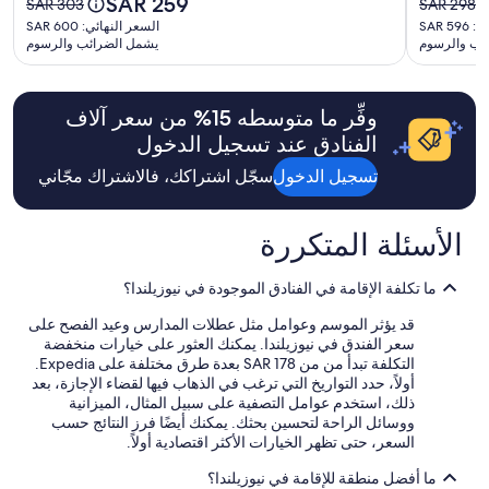
SAR 259
للتغيير.
n
السعر
السعر
SAR 303
SAR 298
a
o
w
الحالي
قد
p
القديم
القديم
السعر
SAR 5
السعر النهائي: SAR 600
f
n
n
هو
تسري
a
هو
هو
ئب والرسوم
يشمل الضرائب والرسوم
النهائي:
f
l
c
SAR
شروط
r
SAR
SAR
SAR
"
y
e
259
إضافية.
k
303،
298،
600
s
n
i
اطلع
اطلع
u
وفِّر ما متوسطه ⁦15⁩% من سعر آلاف
t
n
على
على
g
r
g
المزيد
الفنادق عند تسجيل الدخول
المزيد
g
a
s
من
من
e
l
تسجيل الدخول
سجّل اشتراكك، فالاشتراك مجّاني
p
المعلومات
المعلومات
s
.
o
عن
عن
t
A
t
السعر
السعر
i
m
الأسئلة المتكررة
s
المعتاد.
المعتاد.
o
a
o
n
z
n
ما تكلفة الإقامة في الفنادق الموجودة في نيوزيلندا؟
w
i
o
o
n
i
قد يؤثر الموسم وعوامل مثل عطلات المدارس وعيد الفصح على
u
g
s
سعر الفندق في نيوزيلندا. يمكنك العثور على خيارات منخفضة
l
b
s
التكلفة تبدأ من من SAR 178 بعدة طرق مختلفة على Expedia.
d
u
u
أولاً، حدد التواريخ التي ترغب في الذهاب فيها لقضاء الإجازة، بعد
b
f
e
ذلك، استخدم عوامل التصفية على سبيل المثال، الميزانية
e
f
s
ووسائل الراحة لتحسين بحثك. يمكنك أيضًا فرز النتائج حسب
a
e
t
السعر، حتى تظهر الخيارات الأكثر اقتصادية أولاً.
b
t
h
e
b
e
ما أفضل منطقة للإقامة في نيوزيلندا؟
t
r