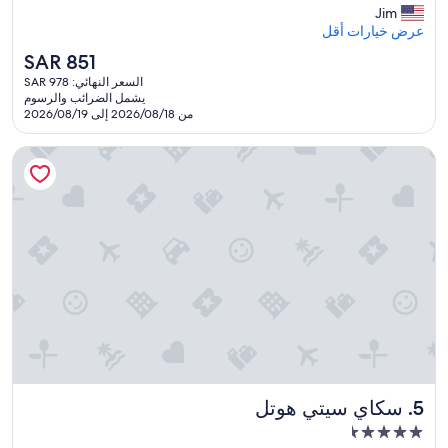
e
Jim
تقييمًا)
a
عرض خيارات أقل
t
السعر
SAR 851
h
الحالي
السعر النهائي: SAR 978
o
هو
يشمل الضرائب والرسوم
t
SAR
من 2026/08/18 إلى 2026/08/19
e
851
l
سكاي سيتي هوتل
o
v
e
r
a
l
l
.
O
n
l
y
t
h
سكاي سيتي هوتل
5. سكاي سيتي هوتل
i
n
مكان
g