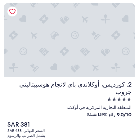
كورديس، أوكلاندى باي لانجام هوسبيتاليتي جروب
كورديس، أوكلاندى باي لانجام هوسبيتاليتي جروب
2. كورديس، أوكلاندى باي لانجام هوسبيتاليتي
جروب
مكان
إقامة
المنطقة التجارية المركزية في أوكلاند
مصنف
9.0
9.0/10
رائع
(1,895 تقييمًا)
بـ
من
السعر
SAR 381
10،
5.0
الحالي
رائع،
السعر النهائي: SAR 438
نجوم
هو
يشمل الضرائب والرسوم
(1,895