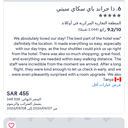
h
ذا جراند باي سكاي سيتي
6. ذا جراند باي سكاي سيتي
t
l
مكان
y
إقامة
المنطقة التجارية المركزية في أوكلاند
o
مصنف
9.2
9.2/10
رائع
(2,064 تقييمًا)
u
بـ
من
t
"
"We absolutely loved our stay! The best part of the hotel was
10،
5.0
s
W
definitely the location. It made everything so easy, especially
رائع،
نجوم
i
e
with our day trips, as the tour shuttles could pick us up right
(2,064
d
a
from the hotel. There was also so much shopping, great food,
تقييمًا)
e
b
and everything we needed within easy walking distance. The
o
s
staff were incredible from the moment we arrived. After a long
f
o
flight, they were kind enough to let us check in early, and we
t
l
were even pleasantly surprised with a room upgrade. We also...
h
u
Tanya
e
t
عرض خيارات أقل
d
e
o
السعر
SAR 455
l
w
الحالي
السعر النهائي: SAR 528
y
n
هو
يشمل الضرائب والرسوم
l
t
SAR
من 2026/09/07 إلى 2026/09/08
o
o
455
v
w
راديسون ريد أوكلاند
e
n
d
a