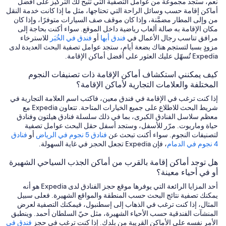
نعم، ستجد مجموعة من عوامل التصفية التي تتيح لك التركيز على أفضل
أماكن إقامة حسب وسائل الراحة التي تحتاجها، مثل ما إذا كانت خدمة النقل
من وإلى المطار مضمَّنة، وإذا كان موقف صف السيارات متوفرًا، وإذا كان
مكان الإقامة به صالة ألعاب رياضية داخل الموقع. سواء أكنت بحاجة إلى
مرافق تناسب رجال الأعمال في
فندق أبها
أو
فندق في الخُبَر
للاسترخاء
مزودٍ بسبا لتستجم هناك بضعة أيام، ستجد عوامل تصفية البحث العديدة لدى
Expedia تُسهّل عليك العثور على أفضل أماكن الإقامة.
كيف يمكنني استكشاف أماكن الإقامة ذات تصنيفات النجوم
المختلفة والعلامات التجارية لأماكن الإقامة؟
إذا كنت ترغب في الإقامة في فندق معين، فاكتب اسم العلامة التجارية في
شريط البحث للاطلاع على جميع الخيارات المتاحة. تتعاون Expedia مع
معظم سلاسل الفنادق الكبرى، بما في ذلك سلسلة فنادق هيلتون وفنادق
حياة وماريوت. مرّر للأسفل، وستجد أسفل حقل البحث عوامل تصفية
لتصنيفات النجوم. سواء أكنت تبحث عن
فنادق 5 نجوم في الرياض
أو
فنادق
4 نجوم في الدمام
، فإن Expedia تجعل الحجز في غاية السهولة.
هل توجد أماكن إقامة بالقرب من أماكن الجذب السياحي الشهيرة
أو في أحياء معينة؟
أحد المزايا الرائعة التي يوفرها موقع حجز الفنادق لدى Expedia هو أنه
يمكنك تصفية نتائج البحث حسب المنطقة والمواقع الشهيرة. فعلى سبيل
المثال، إذا كنت ترغب في الذهاب إلى إسطنبول، فيمكنك التصفية لعرض
المنشآت الفندقية حسب الأحياء الشهيرة، مثل حيّ السلطان أحمد. وينطبق
الأمر نفسه على الأماكن القريبة من بلدك. إذا كنت ترغب في حجز
فندق في