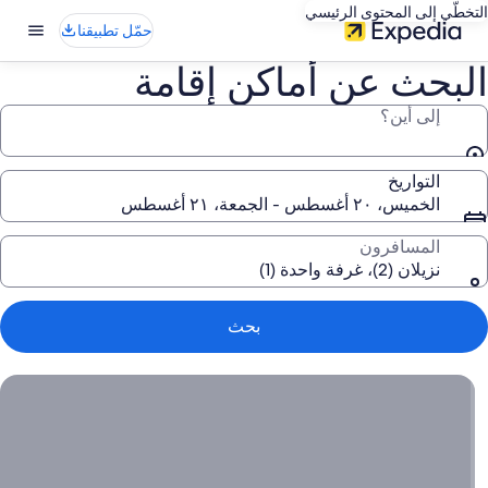
التخطّي إلى المحتوى الرئيسي
حمّل تطبيقنا
البحث عن أماكن إقامة
إلى أين؟
التواريخ
الخميس، ٢٠ أغسطس - الجمعة، ٢١ أغسطس
المسافرون
نزيلان (2)، غرفة واحدة (1)
بحث
اعثر على عطلتك المحلية المثالية, ابدأ بحثك الآن للعثور على عروض ر
اعثر
على
عطلتك
المحلية