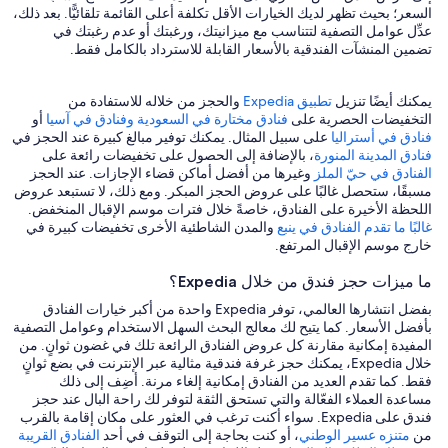
السعر؛ بحيث تظهر لديك الخيارات الأقل تكلفة أعلى القائمة تلقائيًّا. بعد ذلك،
عدِّل عوامل التصفية لتتناسب مع ميزانيتك، ورغبتك أو عدم رغبتك في
تضمين المنشآت الفندقية بالأسعار القابلة للاسترداد بالكامل فقط.
يمكنك أيضًا تنزيل
تطبيق Expedia
والحجز من خلاله للاستفادة من
التخفيضات الحصرية على
فنادق مختارة في السعودية
وفنادق في آسيا
أو
فنادق في أستراليا
على سبيل المثال. يمكنك توفير مبالغ كبيرة عند الحجز في
فنادق المدينة المنورة
، بالإضافة إلى الحصول على تخفيضات رائعة على
الفنادق في حيّ الملز
وغيرها من أفضل أماكن قضاء الإجازات. عند الحجز
مسبقًا، ستحصل غالبًا على عروض الحجز المبكر. ومع ذلك، لا تستبعد عروض
اللحظة الأخيرة على الفنادق، خاصةً خلال فترات موسم الإقبال المنخفض.
غالبًا ما تقدم الفنادق في ينبع
والمدن الشاطئية الأخرى تخفيضات كبيرة في
خارج موسم الإقبال المرتفع.
ما ميزات حجز فندق من خلال Expedia؟
بفضل انتشارها العالمي، توفر Expedia واحدة من أكبر خيارات الفنادق
بأفضل الأسعار. كما يتيح لك معالج البحث السهل الاستخدام وعوامل التصفية
المفيدة إمكانية مقارنة كل عروض الفنادق الرائعة تلك في غضون ثوانٍ. من
خلال Expedia، يمكنك حجز غرفة فندقية مثالية عبر الإنترنت في بضع ثوانٍ
فقط. كما تقدم العديد من الفنادق إمكانية إلغاء مرنة. أضِف إلى ذلك
مساعدة العملاء الفعّالة والتي تستحق الثقة لتوفر لك راحة البال عند حجز
فندق على Expedia. سواء أكنت ترغب في العثور على مكان إقامة بالقرب
من
متنزه عسير الوطني
، أو كنت بحاجة إلى التوقف في أحد
الفنادق القريبة