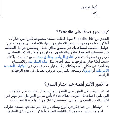
كولينجوود
كولينجوود
كندا
كندا
كيف تحجز فندقًا على Expedia؟
الحجز من خلال Expedia سهل للغاية. ستجد مجموعة كبيرة من خيارات
أماكن الإقامة ووجهات السفر للاختيار من بينها، بالإضافة إلى مجموعة من
عوامل التصفية لمساعدتك في تضييق نطاق بحثك. وتتضمن عوامل التصفية
تلك تصنيفات النجوم للفنادق والمناطق المجاورة وأماكن الجذب السياحي
في وجهة سفرك. تحظى
فنادق الرياض
وفنادق جدة
بشعبية خاصة، ولكنك
ستجد أيضًا خيارات لوجهات سفر أخرى مثل
مكة المكرمة.
وللاستمتاع
بمغامرة في مكانٍ أبعد، يمكنك أيضًا اختيار حجز فندقي في
الولايات المتحدة
الأمريكية
أو
أوروبا
، وستجد الكثير من عروض الفنادق في هذه الوجهات
الرائعة.
ما الأمور الأكثر أهمية عند اختيار الفندق؟
إذا كنت ترغب في العثور على الفندق المناسب لك، فابحث عن الإقامات
التي تلبي احتياجاتك الفريدة. هناك عدد لا بأس به من العوامل التي تؤثر في
اختيار الحجز الفندقي المثالي، وسيتعين عليك مراعاتها جميعًا عند البحث.
وسائل الراحة: فكر في أنواع وسائل راحة التي تحتاجها. ستجد خيارات
لحمامات السباحة ومراكز اللياقة البدنية وأماكن العمل داخل الفنادق