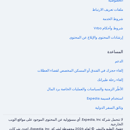
الخصوصية
ملفات تعريف الارتباط
شروط الخدمة
شروط وأحكام Vrbo
إرشادات المحتوى والإبلاغ عن المحتوى
المساعدة
الدعم
إلغاء حجزك في الفندق أو المسكن المخصص لقضاء العطلات
إلغاء رحلة طيرانك
الأطُر الزمنية والسياسات والعمليات الخاصة برد المال
استخدام قسيمة Expedia
وثائق السفر الدولية
لا تتحمل شركة Expedia, Inc. أي مسؤولية عن المحتوى الموجود على مواقع الويب
الخارجية.
حقوق الطبع والنشر © لعام 2026 محفوظة لشركة .Expedia, Inc، إحدى شركات