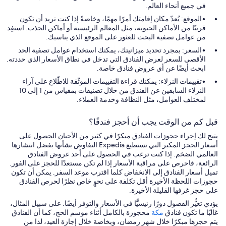
في جميع أنحاء العالم.
الموقع: يُعدّ مكان إقامتك أمرًا مهمًا، وخاصةً إذا كنت تريد أن تكون
قريبًا من الأماكن الحيوية، مثل المعالم الرئيسية أو أماكن الجذب. استفِد
من عوامل تصفية البحث للعثور على الموقع الذي يناسبك.
السعر: بمجرد تحديد ميزانيتك، يمكنك استخدام عوامل تصفية الحد
الأقصى للسعر لعرض الفنادق التي تدخل في نطاق الأسعار الذي حددته.
ابحث أيضًا عن أي عروض فنادق خاصة.
تقييمات النزلاء: يمكنك قراءة التقييمات الموثّقة للاطّلاع على آراء
النزلاء السابقين عن الفندق من خلال تصنيفات بمقياس من 1 إلى 10
لمختلف العوامل، مثل النظافة وخدمة العملاء.
قبل كم من الوقت يجب أن أحجز فندقًا؟
يتيح لك إجراء حجوزات الفنادق مبكرًا في كثير من الأحيان الحصول على
أسعار الحجز المكبر التي تستطيع Expedia التفاوض بشأنها بفضل انتشارها
العالمي الضخم. إذا كنت ترغب في الحصول على أحد عروض الفنادق
الرائعة، فاحرص على مراقبة الأسعار إذا لم تكن مستعدًا للحجز على الفور.
تميل أسعار الفنادق إلى الانخفاض كلما اقترب موعد السفر. يمكن أن تكون
حجوزات اللحظة الأخيرة أقل تكلفة على نحوٍ خاص نظرًا لحرص الفنادق
على حجز غرفها القليلة الأخيرة.
يؤدي تغيُّر الفصول دورًا رئيسيًّا في الأسعار والتوفر أيضًا. على سبيل المثال،
غالبًا ما تكون فنادق
مكة
محجوزة بالكامل أثناء موسم الحج، كما أن الفنادق
يتم حجزها مبكرًا خلال شهر رمضان، وبخاصة خلال إجازة العيد، لذا من