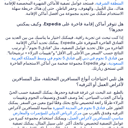
المنطقة الشرقية
، فستجد عوامل تصفية للأماكن الشهيرة المخصصة للإقامة
هناك، مثل الجُبيل، والهفوف، وحفر الباطن. حتى إن هناك خريطة سهلة
الاستخدام تمكّنك من تحديد مجموعة من أفضل أماكن الإقامة.
هل تتوفر أماكن إقامة فاخرة على Expedia، وكيف يمكنني
حجزها؟
إذا كنت تبحث عن تجربة راقية، فيمكنك اختيار ما يناسبك من بين العديد من
الفنادق الفاخرة المتوفرة على Expedia. يمكنك تحديد أماكن الإقامة
الفاخرة من خلال تحديد عوامل التصفية، مثل "فنادق 5 نجوم"، أو ترتيب
النتائج حسب "السعر من الأعلى إلى الأقل" و"تقييمات النزلاء + ترشيحاتنا".
من
فنادق 5 نجوم في دبي
إلى
فنادق 5 نجوم في وسط المملكة العربية
السعودية
، توفر Expedia مجموعة ضخمة من أماكن الاستجمام الفاخرة
التي تستحق زيارتك.
هل تلبي احتياجات أنواع المسافرين المختلفة، مثل المسافرين
لأغراض العمل أو الترفيه؟
بالطبع. عند البحث عن غرفة فندقية وحجزها، يمكنك التصفية حسب الحيّ
وأماكن الجذب السياحي. يُعدّ وصف الفندق وتصنيفات النجوم وتقييمات
النزلاء طرقًا رائعة لتخصيص نتائج بحثك وفقًا لنوع معين من السفر. يمكنك
العثور على
فنادق 5 نجوم في المدينة المنورة
مناسبة للمسافرين لأغراض
الترفيه وفندق بالقرب من
مركز الرياض الدولي للمؤتمرات والمعارض
مناسبٍ للمسافرين لأغراض العمل
، ويمكنك استخدام مجموعة كبيرة من
عوامل التصفية لتخصيص نتائجك أكثر. على سبيل المثال، يمكنك تصفية