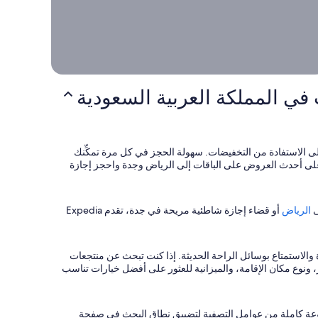
حلات
مساكن
لاستجمام
ضاء
ي عطلة
لعطلات
الباقات
هاية
رحلات
لأسبوع
لطيران
أفضل
بدأ بحثك الآن
جهات
ي المملكة العربية السعودية
استكشاف
لسفر
فضل عروض
لفنادق،
رحلات
لطيران،
ا إلى الاستفادة من التخفيضات. سهولة الحجز في كل مرة تمكِّنك
الباقات.
تاريخ السعودية الغني، والمعالم الثقافية الرئيسية، وأماكن الجذب الحديثة. تفضل بزيارة موقع Expedia للحصول على أحدث العروض على الباقات إلى الرياض وجدة واحجز إجازة
ى
الرياض
أو قضاء إجازة شاطئية مريحة في جدة، تقدم Expedia
ة والاستمتاع بوسائل الراحة الحديثة. إذا كنت تبحث عن منتجعات
وات البحث في Expedia للتصفية حسب وجهة السفر، ونوع مكان الإقامة، والميزانية للعثور على أفضل خيارات تناسب
وعة كاملة من عوامل التصفية لتضييق نطاق البحث في صفحة