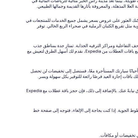
، بينما تعد مدينة رأس الخُبَر مثالية للرياضات المائية في
علا المذهلة، والمعروفة بآثارها القديمة وجمالها الطبيعي.
شطة. يمكنك العثور على عروض بسعر يشمل جميع الخدمات للمنتجعات في
مثل تقريع الكثبان الرملية في صحراء الربع الخالي. توفر
احف التفاعلية ومراكز الترفيه الجذابة. تمتاز جدة بمناطق جذب
مذهلة تطل على المياه ومتنزهات ترفيهية جذابة. للاستمتاع بمسكن هادئ يجدد طاقتك، تتميز مدينة أبها بمناظر جبلية خلابة وحدائق خضراء مورقة. مع باقات العطلات من Expedia، نقدم لك أسهل الطرق لتعيش مع
طلات كاملة مع Expedia. عندما تجمع رحلة طيرانك، وفندقك، وأحيانًا سيارتك المستأجرة معًا، فستصل إلى تخفيضات لن تحصل
اقات إجازة العيد فرصًا رائعة للتوفير بكل سهولة ويسر.
حجز باقة عطلة في السعودية يوفّر عليك متاعب التخطيط. كل ما عليك فعله هو إدخال تفاصيلك في شريط البحث، ودع Expedia تقوم بالعمل الشاق نيابةً عنك. بالإضافة إلى ذلك، فإن حجز باقة عطلات مع Expedia
 الفندق والخطوط الجوية. إذا كنت بحاجة إلى الإلغاء، فتوجه إلى صفحة خط
ي تخفيضات أو مكافآت.