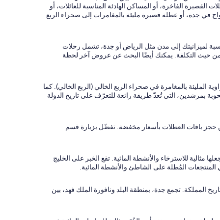
ت القصيرة الفاخرة، أو المساكن الهادئة المناسبة للعائلات، أو
ت ممتعة للأزواج في جدة، أو عطلة قصيرة مليئة بالمغامرات إلى صحراء الربع
اسبة لميزانيتك إلى مدن مثل الرياض أو جدة، تشمل رحلات
السعر على موقع Expedia في العثور على الخيارات الأكثر فعالية من حيث التكلفة. يمكنك أيضًا البحث عن عروض آخر لحظة
المليئة بالمغامرة في صحراء الربع الخالي (الربع الخالي). كما
بة بمرشدين، التي تُعدّ طريقة رائعة للتعرّف على تاريخ الدولة
واريخ سفرك ووجهة سفرك، فقد تتمكن من حجز باقات العطلات بأسعار مخفضة. تفضّل بزيارة قسم
مثالية للاسترخاء والأنشطة المائية. تقع الخبر على الخليج
ريخ المملكة. تجمع جدة، بمنطقة البلد ونافورة الملك فهد، بين