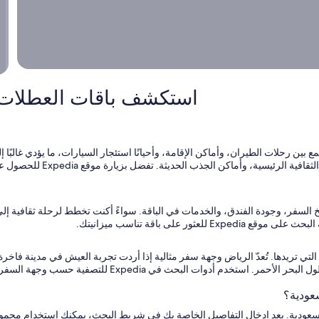
ر
و
ا
ق
ف
ا
و
ن
و
ا
ا
ل
ا
و
استكشف باقات العطلات ف
ل
ا
أ
ا
و
ا
مع بين رحلات الطيران، وأماكن الإقامة، وأحيانًا استئجار السيارات، ما يؤدي غالبً
و
من التخطيط لرحلتك لاستكشاف 
يخ السفر، وجودة الفندق، والخدمات في الباقة. سواءً أكنت تخطط لرحلة ثقافية إل
 على باقة تناسب ميزانيتك.
التي تريدها. تُعدّ الرياض وجهة سفر مثالية إذا أردت تجربة العيش في مدينة فاخر
منتجعات مذهلة على طول البحر الأحمر. استخدم أد
عودية؟
السعودية. بعد إدخال التفاصيل الخاصة بك في شريط البحث، يمكنك استخدام مجم