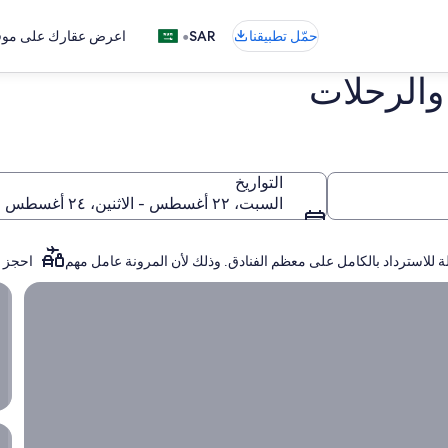
•
حمّل تطبيقنا
SAR
اعرض عقارك على موقع
والرحلات
التواريخ
السبت، ٢٢ أغسطس - الاثنين، ٢٤ أغسطس
ة للاسترداد بالكامل على معظم الفنادق. وذلك لأن المرونة عامل مهم
احجز ر
لات المثالية
عروض اللحظة ال
ع
ا
ا
ا
ع
آ
ا
<span style="font-size: 10pt;">ابدأ بحثك الآن لاستكشاف أفضل عروض الفنادق، ورحلات الطيران، والباقات.</span>
ب