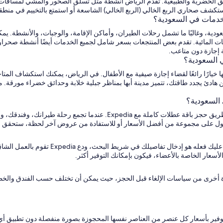
الحضرية والطبيعية. تقدم الرياض أنشطة مثل تسلق الصخور والمشي لمسافات طويلة
شف صحاري الربع الخالي (الربع الخالي) الشاسعة أو استمتع بالتخييم في منطقة ال
خدمات في السعودية؟
إلى السعودية، وغالبًا ما تشمل رحلات الطيران، وأماكن الإقامة، والوجبات، والأن
ت المائية. تقدم بعض المنتجعات بسعر شامل لجميع الخدمات أيضًا أنشطة صحراوية 
 إجازة دون متاعب.
ي السعودية؟
لها خيارًا رائعًا لقضاء إجازة صيفية مع الأطفال. في الرياض، يمكنك استكشاف المت
 السعودية؟
حقق أقصى قدر من التوفير عند قضاء إجازتك في السعودية عن طريق حجز باقة ع
ول على مجموعة من أفضل الأسعار أو للاستفادة من عروض آخر لحظة، ستحقق لك ب
أسعار الخاصة بالأعضاء، فيكون بإمكانك التوفير أكثر.
طلتك مع Expedia. تأكد من التحقق مرة أخرى من سياسات الإلغاء قبل الحجز، حيث يمكن أن تختلف حسب
 التوفير بأسعار كل عنصر من العناصر نفسها المحجوزة بصورة منفصلة دون تطبيق أ