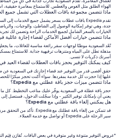
لعشاق المغامرة، تقدم السعودية تجارب جذابة في كلٍ من المناطق 
الهواء الطلق مثل الغوص والغطس. للاستمتاع بمغامرة حقيقية، استك
ماذا تتضمن مجموعة باقات العطلات التي تشمل جميع ال
تقدم Expedia باقات عطلات بسعر يشمل جميع الخدمات 
جدة، وهي توفر إمكانية الوصول إلى الشاطئ، والوجبات، والرياضا
الخيارات بالسعر الشامل لجميع الخدمات الراحة وتضمن لك تجربة
ماذا تتضمن خيارات أفضل الأماكن لقضاء إجازة عائلية ف
تُعّد السعودية موطنًا لوجهات سفر رائعة مناسبة للعائلات، ما يجع
أسرتك ذكريات لا تنسى.
كيف يمكنك التوفير بحجز باقات العطلات لقضاء العيد في
عليها إذا حجزت كل خدمة بمفردها. سواء أكنت تحجز مبكرًا للحص
ماذا تتضمن ميزات حجز باقة عطلتي مع Expedia؟
يعني أن بإمكانك توفير الكثير - وإذا سجّلت الدخول، فستصل إلى ال
هل يمكنني إلغاء باقة عطلتي مع Expedia؟
قد تتمكن من إلغاء باقة ع
سير الرحلة على Expedia أو تواصل مع خدمة العملاء.
*عروض التوفير متنوعة وغير متوفرة في بعض الباقات. تُقارَن قِيَم