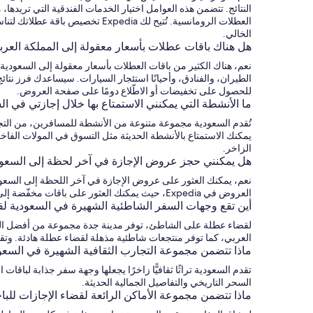
النتائج. تتضمن هذه العوامل اختيار الخدمات الفندقية التي تريدها
العطلات الرومانسية. تُتيح لك a
الخالي.
هل هناك باقات عطلات بأسعار معقولة إلى المملكة العرب
نعم، هناك الكثير من باقات العطلات بأسعار معقولة إلى السعودي
للحصول على تخفيضات أو الاطّلاع دومًا على صفحة العروض.
ما الأنشطة التي يمكنني الاستمتاع بها خلال إجازتي في ا
تُقدم السعودية مجموعة متنوعة من الأنشطة للمسافرين، من التجار
يمكنك الاستمتاع بالأنشطة الحديثة مثل التسوق في المولات الفاخر
الزاخر.
هل يمكنني حجز عروض الإجازة في آخر لحظة إلى السعو
العروض في Expedia، حيث يمكنك العثور على باقات مخفّضة إلى جدة، والرياض، وغيرهما من وجهات السفر الشهيرة في السعودية.
أين تقع وجهات السفر الشاطئية الشهيرة في السعودية لقض
لقضاء عطلة على الشاطئ، توفر مدينة جدة مجموعة من أفضل الخيارا
العربي، كما توفر منتجعات شاطئية مذهلة لقضاء عطلة هادئة. وتقدم Expedia مجموعة متنوعة من باقات العطلات الشاطئية التي تشمل الإقامة في المنتجعات المُطلة على الشاطئ والأنشطة 
ماذا تتضمن مجموعة التجارب الثقافية الشهيرة في السعو
تقدم السعودية تراثًا ثقافيًّا زاخرًا يجعلها وجهة سفر جذابة لبا
السحر التاريخي والتفاصيل الجمالية الحديثة.
ماذا تتضمن مجموعة الأماكن الرائعة لقضاء الإجازات للب