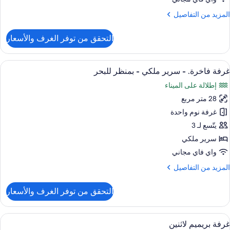
لكي
لمزيد
المزيد من التفاصيل
ن
لتفاصيل
التحقق من توفر الغرف والأسعار
ن
رفة
اخرة.
ستعراض
إطلالة الغرفة
7
غرفة فاخرة. - سرير ملكي - بمنظر للبحر
ميع
رير
إطلالة على الميناء
لكي
ور
28 متر مربع
رفة
اخرة.
غرفة نوم واحدة
يتّسع لـ 3
رير
سرير ملكي
لكي
واي فاي مجاني
لمزيد
المزيد من التفاصيل
منظر
ن
لبحر
لتفاصيل
التحقق من توفر الغرف والأسعار
ن
رفة
اخرة.
ستعراض
ملاءات للفراش لا تسبب الحساسية وميني بار
7
غرفة بريميم لاثنين