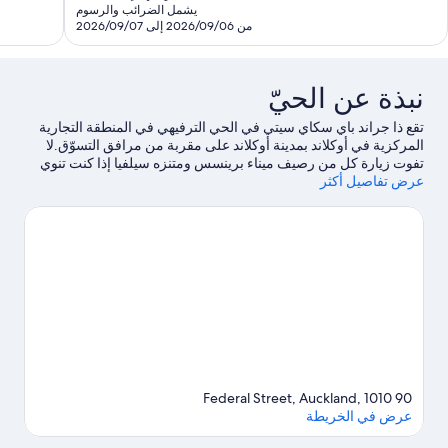
هو
يشمل الضرائب والرسوم
SAR
من 2026/09/06 إلى 2026/09/07
285
نبذة عن الحيّ
تقع ذا جراند باي سكاي سيتي في الحي الترفيهي في المنطقة التجارية
المركزية في أوكلاند بمدينة أوكلاند على مقربة من مرافق التسوّق.لا
تفوت زيارة كل من رصيف ميناء برينسس ومتنزه سيلفيا إذا كنت تنوي
عرض تفاصيل أكثر
التسوق، بينما يُمكن لأولئك الذين يرغبون في اكتشاف مناطق الجذب
الشهيرة في المنطقة زيارة حديقة حيوان أوكلاند.هل ترغب في الاستمتاع
بحضور حدث أو مشاهدة مباراة؟ شاهد ما يجري في حلبة سبارك أو
حديقة إيدن.من خلال ركوب الأمواج على ألواح شراعية والإبحار
بالقوارب الشراعية في أماكن قريبة، ستستمتع بخوض الكثير من
التجارب المثيرة في المياه.يُعجب النزلاء بالموقع موقع مركزي الخاص بـ
الفندق.
تفضل بزيارة أدلتنا للسفر إلى أوكلاند
90 Federal Street, Auckland, 1010
عرض في الخريطة