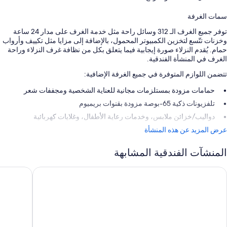
سمات الغرفة
توفر جميع الغرف الـ 312 وسائل راحة مثل خدمة الغرف على مدار 24 ساعة
وخزنات تتّسع لتخزين الكمبيوتر المحمول، بالإضافة إلى مزايا مثل تكييف وأرواب
حمام. يُقدم النزلاء صورة إيجابية فيما يتعلق بكل من نظافة غرف النزلاء وراحة
الغرف في المنشأة الفندقية.
تتضمن اللوازم المتوفرة في جميع الغرفة الإضافية:
حمامات مزودة بمستلزمات مجانية للعناية الشخصية ومجففات شعر
تلفزيونات ذكية 65-بوصة مزودة بقنوات بريميوم
دواليب/خزائن ملابس، وخدمات رعاية الأطفال، وغلايات كهربائية
عرض المزيد عن هذه المنشأة
المنشآت الفندقية المشابهة
كاي سيتي هوتل
هورايزون 