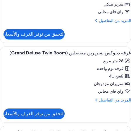
(Grand
سرير ملكي
Delux
واي فاي مجاني
Kin
لمزيد
المزيد من التفاصيل
Room
ن
لتفاصيل
التحقق من توفر الغرف والأسعار
ن
رفة
يلوكس
ستعراض
ملاءات للفراش لا تسبب الحساسية وميني بار
5
(Grand
غرفة ديلوكس بسريرين منفصلين (Grand Deluxe Twin Room)
ميع
Delux
28 متر مربع
Kin
ور
Room
غرفة نوم واحدة
رفة
يلوكس
يتّسع لـ 4
سريرين
سريران مزدوجان
نفصلين
واي فاي مجاني
(Grand
لمزيد
المزيد من التفاصيل
Delux
ن
Twi
لتفاصيل
التحقق من توفر الغرف والأسعار
ن
Room
رفة
يلوكس
ستعراض
ملاءات للفراش لا تسبب الحساسية وميني بار