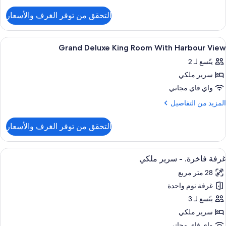
ن
لتفاصيل
التحقق من توفر الغرف والأسعار
ن
Accessibl
Gran
ستعراض
ملاءات للفراش لا تسبب الحساسية وميني بار
5
Roo
Grand Deluxe King Room With Harbour View
ميع
يتّسع لـ 2
ور
سرير ملكي
Gran
Delux
واي فاي مجاني
Kin
لمزيد
المزيد من التفاصيل
Roo
ن
لتفاصيل
Wit
التحقق من توفر الغرف والأسعار
ن
Harbou
Gran
Vie
Delux
ستعراض
ملاءات للفراش لا تسبب الحساسية وميني بار
7
Kin
غرفة فاخرة. - سرير ملكي
ميع
Roo
28 متر مربع
Wit
ور
Harbou
غرفة نوم واحدة
رفة
Vie
اخرة.
يتّسع لـ 3
سرير ملكي
رير
واي فاي مجاني