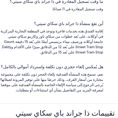
ما وقت تسجيل المغادرة في ذا جراند باي سكاي سيتي؟
وقت تسجيل المغادرة في 11 صباحًا.
أين تقع منشأة ذا جراند باي سكاي سيتي؟
إقامة الفندق هذه بخدمات فاخرة وتوجد في المنطقة التجارية المركزية
في أوكلاند، على بُعد خطوات من سكاي تاور وكازينو سكاي سيتي.
جامعة أوكلاند ورصيف ميناء برينسس أيضًا على بُعد 15 دقيقة.Gaunt
Street Tram Stop على بُعد 12 من الدقائق سيرًا على الأقدام وDaldy
Street Tram Stop على بُعد 15 من الدقائق.
هل يُمكنني إلغاء حجزي دون تكلفة واسترداد أموالي بالكامل؟
نعم، تسمح هذه المنشأة الفندقية بإلغاء الحجز دون تكلفة على مجموعة
مختارة من أسعار الغرف، وذلك حرصًا منها على توفير المرونة لعملائها!
يُرجى الرجوع إلى سياسة الإلغاء الخاصة بالمنشأة الفندقية على موقعنا
لمعرفة المزيد من التفاصيل بشأن أي استثناءات أو متطلبات.
التقييمات
تقييمات ⁦ذا جراند باي سكاي سيتي⁩