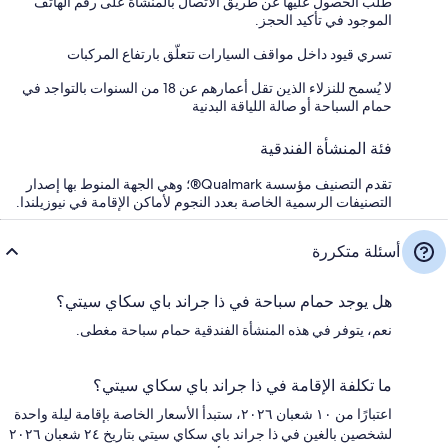
طلب الحصول عليها عن طريق الاتصال بالمنشأة على رقم الهاتف
الموجود في تأكيد الحجز.
تسري قيود داخل مواقف السيارات تتعلّق بارتفاع المركبات
لا يُسمح للنزلاء الذين تقل أعمارهم عن 18 من السنوات بالتواجد في
حمام السباحة أو صالة اللياقة البدنية
فئة المنشأة الفندقية
تقدم التصنيف مؤسسة Qualmark®؛ وهي الجهة المنوط بها إصدار
التصنيفات الرسمية الخاصة بعدد النجوم لأماكن الإقامة في نيوزيلندا.
أسئلة متكررة
هل يوجد حمام سباحة في ذا جراند باي سكاي سيتي؟
نعم، يتوفر في هذه المنشأة الفندقية حمام سباحة مغطى.
ما تكلفة الإقامة في ذا جراند باي سكاي سيتي؟
اعتبارًا من ١٠ شعبان ٢٠٢٦، ستبدأ الأسعار الخاصة بإقامة ليلة واحدة
لشخصين بالغين في ذا جراند باي سكاي سيتي بتاريخ ٢٤ شعبان ٢٠٢٦