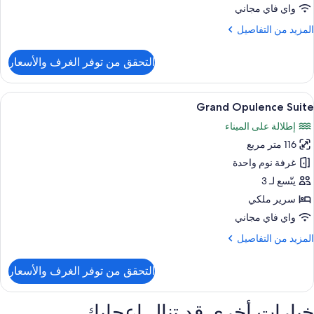
لميناء
واي فاي مجاني
لمزيد
المزيد من التفاصيل
ن
لتفاصيل
التحقق من توفر الغرف والأسعار
ن
ناح
اسع
ستعراض
ملاءات للفراش لا تسبب الحساسية وميني بار
7
Grand Opulence Suite
ميع
نظر
إطلالة على الميناء
ور
لميناء
116 متر مربع
Gran
Opulenc
غرفة نوم واحدة
Suit
يتّسع لـ 3
سرير ملكي
واي فاي مجاني
لمزيد
المزيد من التفاصيل
ن
لتفاصيل
التحقق من توفر الغرف والأسعار
ن
Gran
Opulenc
خيارات أخرى قد تنال إعجابك
Suit