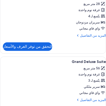
ميع
رير
28 متر مربع
لكي
ور
غرفة نوم واحدة
رفة
منظر
ريميم
يتّسع لـ 4
لبحر
اثنين
سريران مزدوجان
واي فاي مجاني
لمزيد
المزيد من التفاصيل
ن
لتفاصيل
التحقق من توفر الغرف والأسعار
ن
رفة
ريميم
ستعراض
ملاءات للفراش لا تسبب الحساسية وميني بار
6
اثنين
Grand Deluxe Suite
ميع
56 متر مربع
ور
غرفة نوم واحدة
Gran
Delux
يتّسع لـ 3
Suit
سرير ملكي
واي فاي مجاني
لمزيد
المزيد من التفاصيل
ن