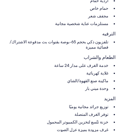
أردية حمّام
حمام خاص
مجفف شعر
مستلزمات عناية شخصية مجانية
الترفيه
تلفزيون ذكي بحجم 65-بوصة بقنوات بث مدفوعة الاشتراك/
فضائية مميزة
الطعام والشراب
خدمة الغرف على مدار 24 ساعة
غلاية كهربائية
ماكينة صنع القهوة/الشاي
وحدة ميني بار
المزيد
توزيع جرائد مجانية يوميًا
توفر الغرف المتصلة
خزنة تتّسع لتخزين الكمبيوتر المحمول
غرف مزودة بميزة عزل الصوت