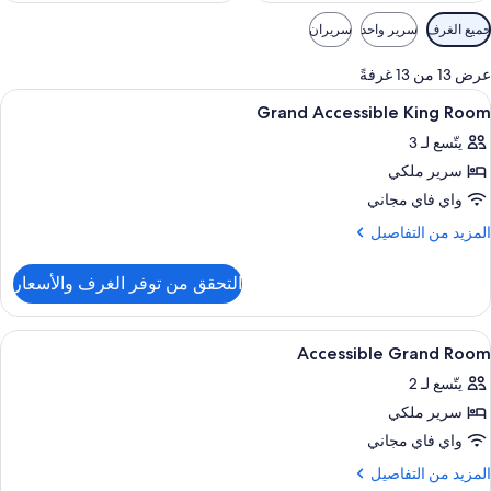
وامل
جميع الغرف
سرير واحد
سريران
لتصفية
لمتاحة
عرض 13 من 13 غرفةً
لغرف
ستعراض
المنشأة من الداخل
1
Grand Accessible King Room
ميع
يتّسع لـ 3
ور
سرير ملكي
Gran
Accessibl
واي فاي مجاني
Kin
لمزيد
المزيد من التفاصيل
Roo
ن
لتفاصيل
التحقق من توفر الغرف والأسعار
ن
Gran
Accessibl
ستعراض
ملاءات للفراش لا تسبب الحساسية وميني بار
9
Kin
Accessible Grand Room
ميع
Roo
يتّسع لـ 2
ور
سرير ملكي
Accessibl
Gran
واي فاي مجاني
Roo
لمزيد
المزيد من التفاصيل