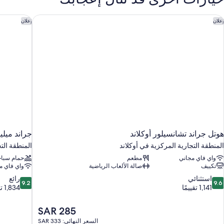
وتل جراند تشانسيلور أوكلاند
جراند ميلين
إعلان
إعلان
هوتل جراند تشانسيلور أوكلاند
جراند ميلين
المنطقة التجارية المركزية في أوكلاند
المنطقة التج
واي فاي مجاني
مطعم
حمام سباح
تكييف
صالة الألعاب الرياضية
واي فاي م
9.2
9.
استثنائي
رائع
9.2
9.6
ن
من
1,141 تقييمًا
1,834 تقييمًا
10،
10،
ستثنائي،
رائع،
السعر
SAR 285
1,834
1,14
الحالي
السعر النهائي: SAR 333
قييمًا
تقييمًا