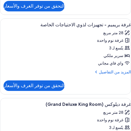
لتفاصيل
التحقق من توفر الغرف والأسعار
ن
Gran
Delux
ستعراض
ملاءات للفراش لا تسبب الحساسية وميني بار
7
Suit
غرفة بريميم - تجهيزات لذوي الاحتياجات الخاصة
ميع
28 متر مربع
ور
غرفة نوم واحدة
رفة
ريميم
يتّسع لـ 3
سرير ملكي
جهيزات
واي فاي مجاني
ذوي
لمزيد
المزيد من التفاصيل
لاحتياجات
ن
لخاصة
لتفاصيل
التحقق من توفر الغرف والأسعار
ن
رفة
ريميم
ستعراض
ملاءات للفراش لا تسبب الحساسية وميني بار
5
غرفة ديلوكس (Grand Deluxe King Room)
ميع
جهيزات
28 متر مربع
ذوي
ور
لاحتياجات
غرفة نوم واحدة
رفة
لخاصة
يلوكس
يتّسع لـ 3