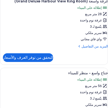
7
سريرين
غرفة واسعة (Grand Deluxe Harbour View King Room)
ميع
نفصلين
إطلالة على الميناء
ور
(Grand
Delux
28 متر مربع
رفة
Twi
اسعة
غرفة نوم واحدة
Room
(Grand
يتّسع لـ 3
Delux
سرير ملكي
Harbou
واي فاي مجاني
Vie
لمزيد
المزيد من التفاصيل
Kin
ن
Room
لتفاصيل
التحقق من توفر الغرف والأسعار
ن
رفة
اسعة
ستعراض
ملاءات للفراش لا تسبب الحساسية وميني بار
8
(Grand
جناح واسع - منظر للميناء
ميع
Delux
إطلالة على الميناء
ور
Harbou
Vie
56 متر مربع
ناح
Kin
اسع
غرفة نوم واحدة
Room
يتّسع لـ 3
نظر
سرير ملكي