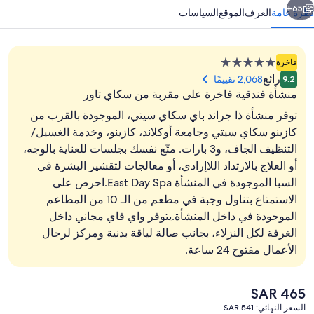
65+
نظرة عامة
الغرف
الموقع
السياسات
منشأة
فاخرة
فندقية
رائع
2,068 تقييمًا
9.2
مصنفة
منشأة فندقية فاخرة على مقربة من سكاي تاور
بـ
توفر منشأة ذا جراند باي سكاي سيتي، الموجودة بالقرب من
5.0
كازينو سكاي سيتي وجامعة أوكلاند، كازينو، وخدمة الغسيل/
نجوم
التنظيف الجاف، و3 بارات. متّع نفسك بجلسات للعناية بالوجه،
واجهة المنشأة - في المساء/الليل
أو العلاج بالارتداد اللاإرادي، أو معالجات لتقشير البشرة في
السبا الموجودة في المنشأة East Day Spa.احرص على
الاستمتاع بتناول وجبة في مطعم من الـ 10 من المطاعم
الموجودة في داخل المنشأة.يتوفر واي فاي مجاني داخل
الغرفة لكل النزلاء، بجانب صالة لياقة بدنية ومركز لرجال
الأعمال مفتوح 24 ساعة.
السعر
SAR 465
الحالي
السعر النهائي: SAR 541