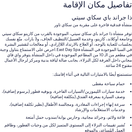
تفاصيل مكان الإقامة
ذا جراند باي سكاي سيتي
منشأة فندقية فاخرة على مقربة من سكاي تاور
توفر منشأة ذا جراند باي سكاي سيتي، الموجودة بالقرب من كازينو سكاي سيتي
وجامعة أوكلاند، كازينو، وخدمة الغسيل/التنظيف الجاف، و3 بارات. متّع نفسك
بجلسات للعناية بالوجه، أو العلاج بالارتداد اللاإرادي، أو معالجات لتقشير البشرة
في السبا الموجودة في المنشأة East Day Spa.احرص على الاستمتاع بتناول وجبة
في مطعم من الـ 10 من المطاعم الموجودة في داخل المنشأة.يتوفر واي فاي
مجاني داخل الغرفة لكل النزلاء، بجانب صالة لياقة بدنية ومركز لرجال الأعمال
مفتوح 24 ساعة.
ستستمتع أيضًا بالامتيازات التالية في أثناء إقامتك:
حمام سباحة مغطى
خدمة سيارات الليموزين/السيارات الفاخرة، وبوفيه فطور (برسوم إضافية)،
وصف السيارة بمعرفة الفندق (بتكلفة إضافية)
سرعة إنهاء إجراءات المغادرة، ومجالسة الأطفال (نظير تكلفة إضافية)،
وخدمات الاستعلامات والإرشاد
قاعة ولائم، وجرائد مجانية، وحارس بوابة/مندوب حمل أمتعة
تُشير تقييمات النزلاء إلى المستوى المتميز لكل من وجبات الفطور، وطاقم
العمل المُساعد، والموقع