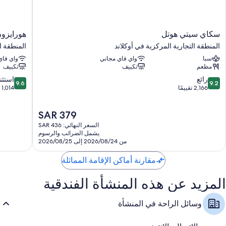
سكاي
هورايزون
سكاي سيتي هوتل
هورايزو
سيتي
باي
المنطقة التجارية المركزية في أوكلاند
المنطقة ا
هوتل
سكايسيتي
سبا
واي فاي مجاني
واي فاي
المنطقة
المنطقة
مطعم
تكييف
تكييف
التجارية
التجارية
المركزية
المركزية
9.6
9.2
رائع
استثن
9.6
9.2
في
في
من
من
2,166 تقييمًا
1,014 تقييمًا
أوكلاند
أوكلاند
10،
10،
رائع،
استثنائي،
السعر
SAR 379
1,014
2,166
الحالي
تقييمًا
تقييمًا
السعر النهائي: SAR 436
هو
يشمل الضرائب والرسوم
SAR
من 2026/08/24 إلى 2026/08/25
379
مقارنة أماكن الإقامة المماثلة
المزيد عن هذه المنشأة الفندقية
وسائل الراحة في المنشأة