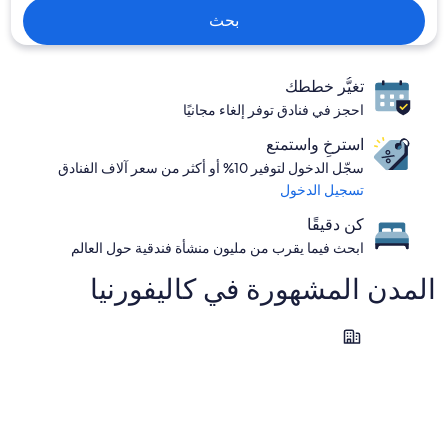
بحث
تغيُّر خططك
احجز في فنادق توفر إلغاء مجانيًا
استرخِ واستمتع
سجّل الدخول لتوفير 10% أو أكثر من سعر آلاف الفنادق
تسجيل الدخول
كن دقيقًا
ابحث فيما يقرب من مليون منشأة فندقية حول العالم
المدن المشهورة في ⁦كاليفورنيا⁩
سانتا كروز