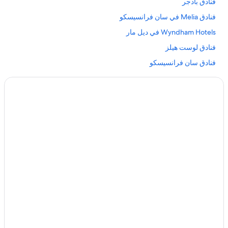
فنادق بادجر
فنادق Melia في سان فرانسيسكو
Wyndham Hotels في ديل مار
فنادق لوست هيلز
فنادق سان فرانسيسكو
فنادق بتصنيف 5 نجمة في روزفيل
فنادق جليندايل
Hilton Hotels في بورتفيل
فنادق تيميكيولا
فنادق La Quinta Inn & Suites في فايربوغ
فنادق سان خوسيه
فنادق سانت كلارا
فنادق بتصنيف 5 نجمة في كوبرتينو
فنادق ميدلتاون
فنادق جالت