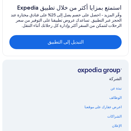
فنادق ساموا
استمتع بمزايا أكثر من خلال تطبيق Expedia
Exe Hotels في منطقة فريسنو
وفّر المزيد - احصل على خصم يصل إلى 25% على فنادق مختارة عند
فنادق بتصنيف 5 نجمة في فاييخو
الحجز عبر التطبيق. تساعدك عروض تطبيقنا على التوفير من سعر
الرحلات لتتمكن من السفر أكثر وإدارة كل رحلاتك أثناء التنقل.
Hyatt Hotels في إلك جروف
فنادق كيز
التبديل إلى التطبيق
فنادق قرب Marketplace at El Paseo
فنادق بيسمو بيتش
فنادق هابي كامب
Hilton Hotels في مكفارلاند
الشركة
فنادق Motel 6 في سان سيميون
نبذة عن
فنادق بورني
فنادق كارميل
الوظائف
فنادق Extended Stay America في إل كاجون
اعرض عقارك على موقعنا
فنادق دافنبورت
الشراكات
فنادق Best Western في فيستا
الإعلان