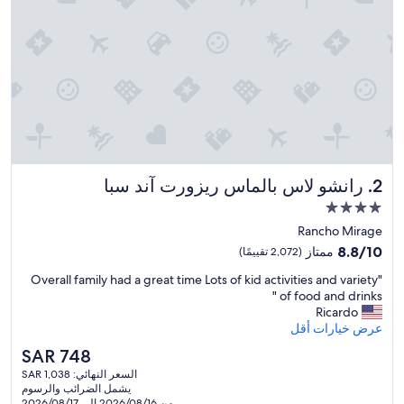
رانشو لاس بالماس ريزورت آند سبا
2. رانشو لاس بالماس ريزورت آند سبا
مكان
إقامة
Rancho Mirage
مصنف
8.8
8.8/10
ممتاز
(2,072 تقييمًا)
بـ
من
"
"Overall family had a great time Lots of kid activities and variety
10،
4.0
O
of food and drinks "
ممتاز،
نجوم
v
Ricardo
(2,072
e
عرض خيارات أقل
تقييمًا)
r
السعر
SAR 748
a
الحالي
السعر النهائي: SAR 1,038
l
هو
يشمل الضرائب والرسوم
l
SAR
من 2026/08/16 إلى 2026/08/17