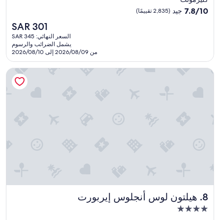
مصنف
7.8
7.8/10
جيد
(2,835 تقييمًا)
بنجمتين
من
السعر
SAR 301
10،
2.0
الحالي
جيد،
السعر النهائي: SAR 345
هو
يشمل الضرائب والرسوم
(2,835
SAR
من 2026/08/09 إلى 2026/08/10
تقييمًا)
301
هيلتون لوس أنجلوس إيربورت
هيلتون لوس أنجلوس إيربورت
8. هيلتون لوس أنجلوس إيربورت
مكان
إقامة