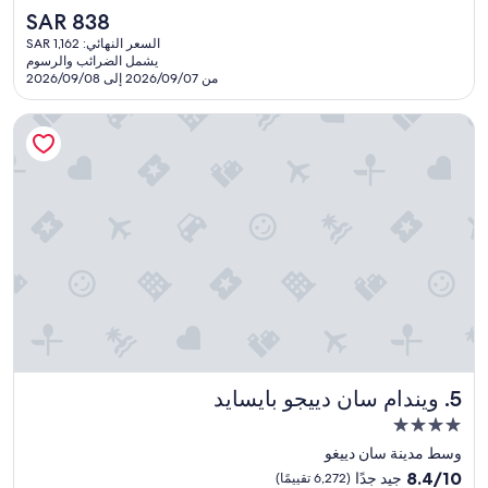
s
f
تقييمًا)
السعر
SAR 838
f
o
الحالي
السعر النهائي: SAR 1,162
r
o
هو
يشمل الضرائب والرسوم
i
d
SAR
من 2026/09/07 إلى 2026/09/08
e
a
838
n
n
ويندام سان دييجو بايسايد
d
d
l
d
y
r
"
i
n
k
s
"
ويندام سان دييجو بايسايد
5. ويندام سان دييجو بايسايد
مكان
إقامة
وسط مدينة سان دييغو
مصنف
8.4
8.4/10
جيد جدًا
(6,272 تقييمًا)