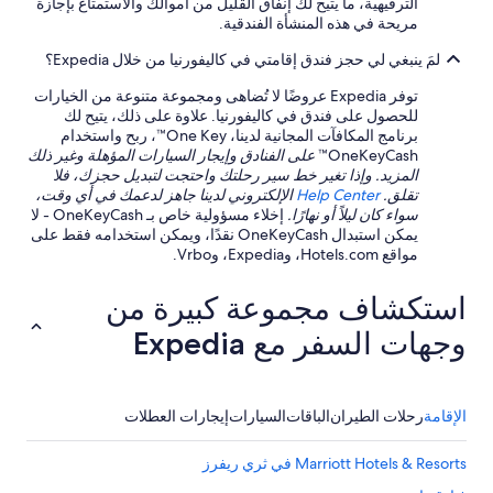
الترفيهية، ما يتيح لك إنفاق القليل من أموالك والاستمتاع بإجازة
p
مريحة في هذه المنشأة الفندقية.
r
i
لمَ ينبغي لي حجز فندق إقامتي في كاليفورنيا من خلال Expedia؟
c
توفر Expedia عروضًا لا تُضاهى ومجموعة متنوعة من الخيارات
e
للحصول على فندق في كاليفورنيا. علاوة على ذلك، يتيح لك
s
برنامج المكافآت المجانية لدينا، One Key™، ربح واستخدام
.
OneKeyCash™
على الفنادق وإيجار السيارات المؤهلة وغير ذلك
"
المزيد. وإذا تغير خط سير رحلتك واحتجت لتبديل حجزك، فلا
تقلق.
Help Center
الإلكتروني لدينا جاهز لدعمك في أي وقت،
سواء كان ليلاً أو نهارًا.
إخلاء مسؤولية خاص بـ OneKeyCash - لا
يمكن استبدال OneKeyCash نقدًا، ويمكن استخدامه فقط على
مواقع Hotels.com، وExpedia، وVrbo.
استكشاف مجموعة كبيرة من
وجهات السفر مع Expedia
الإقامة
رحلات الطيران
الباقات
السيارات
إيجارات العطلات
Marriott Hotels & Resorts في ثري ريفرز