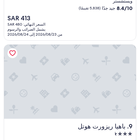
ويستشستر
مصنف
8.4
8.4/10
جيد جدًا
(5,838 تقييمًا)
بـ
من
السعر
SAR 413
10،
4.0
الحالي
جيد
السعر النهائي: SAR 480
نجوم
هو
يشمل الضرائب والرسوم
جدًا،
SAR
من 2026/08/23 إلى 2026/08/24
(5,838
413
تقييمًا)
باهيا ريزورت هوتل
باهيا ريزورت هوتل
9. باهيا ريزورت هوتل
مكان