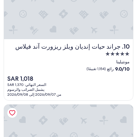
s
a
t
i
s
f
a
c
جراند حيات إنديان ويلز ريزورت آند فيلاس
10. جراند حيات إنديان ويلز ريزورت آند فيلاس
t
o
مكان
r
إقامة
مونتيلينا
y
مصنف
9.0
,
9.0/10
رائع
(1,154 تقييمًا)
بـ
من
b
السعر
SAR 1,018
10،
u
5.0
الحالي
رائع،
t
السعر النهائي: SAR 1,370
نجوم
هو
يشمل الضرائب والرسوم
(1,154
w
SAR
من 2026/09/07 إلى 2026/09/08
تقييمًا)
e
1,018
d
سان دييجو ميشن باي ريزورت
i
d
f
i
n
d