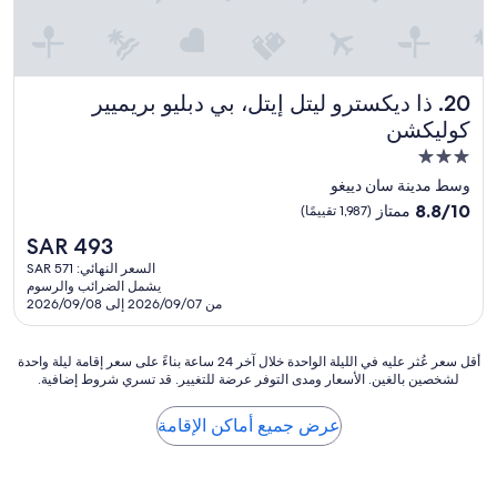
s
T
e
h
e
e
m
f
s
o
ذا ديكسترو ليتل إيتل، بي دبليو بريميير كوليكشن
20. ذا ديكسترو ليتل إيتل، بي دبليو بريميير
a
o
n
كوليكشن
d
n
a
مكان
o
t
إقامة
y
وسط مدينة سان دييغو
D
e
مصنف
8.8
8.8/10
ممتاز
(1,987 تقييمًا)
o
d
بـ
من
c
السعر
a
SAR 493
10،
3.0
k
الحالي
n
ممتاز،
السعر النهائي: SAR 571
s
نجوم
هو
d
يشمل الضرائب والرسوم
(1,987
i
SAR
i
من 2026/09/07 إلى 2026/09/08
تقييمًا)
d
493
n
e
c
1
أقل
o
أقل سعر عُثر عليه في الليلة الواحدة خلال آخر 24 ساعة بناءً على سعر إقامة ليلة واحدة
9
لشخصين بالغين. الأسعار ومدى التوفر عرضة للتغيير. قد تسري شروط إضافية.
سعر
n
5
عُثر
v
3
عليه
e
عرض جميع أماكن الإقامة
w
في
n
a
الليلة
i
s
الواحدة
e
o