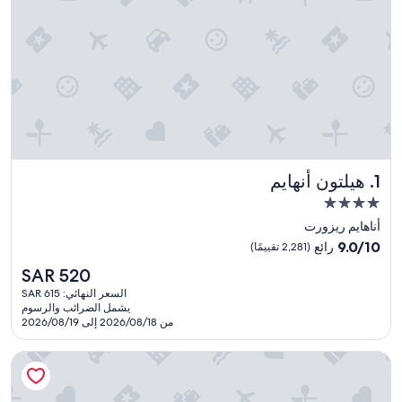
هيلتون أنهايم
1. هيلتون أنهايم
مكان
إقامة
أناهايم ريزورت
مصنف
9.0
9.0/10
رائع
(2,281 تقييمًا)
بـ
من
السعر
SAR 520
10،
4.0
الحالي
رائع،
السعر النهائي: SAR 615
نجوم
هو
يشمل الضرائب والرسوم
(2,281
SAR
من 2026/08/18 إلى 2026/08/19
تقييمًا)
520
رانشو لاس بالماس ريزورت آند سبا