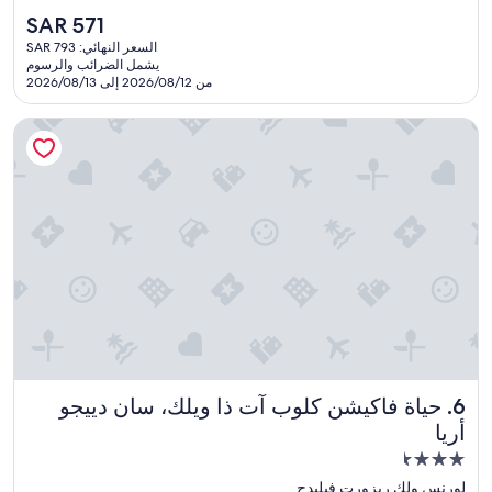
بـ
من
السعر
SAR 571
10،
4.0
الحالي
جيد
السعر النهائي: SAR 793
نجوم
هو
يشمل الضرائب والرسوم
جدًا،
SAR
من 2026/08/12 إلى 2026/08/13
(6,272
571
تقييمًا)
حياة فاكيشن كلوب آت ذا ويلك، سان دييجو أريا
حياة فاكيشن كلوب آت ذا ويلك، سان دييجو أريا
6. حياة فاكيشن كلوب آت ذا ويلك، سان دييجو
أريا
مكان
إقامة
لورنس ولك ريزورت فيليدج