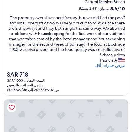
إقامة
Central Mission Beach
مصنف
8.6
8.6/10
ممتاز
(2,331 تقييمًا)
بـ
من
"
"The property overall was satisfactory, but we did find the pool
10،
3.5
T
too small, the traffic flow was very difficult to follow since there
ممتاز،
نجمة
h
are 2 driveways and they both angle the same way. We also had
(2,331
e
problems with housekeeping for the first week of our visit, but
تقييمًا)
p
that was taken care of by the hotel manager and housekeeping
r
manager for the second week of our stay. The food at Dockside
o
1953 was overpriced, and the food quality was not reflective of
p
those prices."
e
Patricia A
r
عرض خيارات أقل
t
السعر
SAR 718
y
الحالي
السعر النهائي: SAR 1,033
o
هو
يشمل الضرائب والرسوم
v
SAR
من 2026/09/07 إلى 2026/09/08
e
718
r
جراند حيات إنديان ويلز ريزورت آند فيلاس
a
l
l
w
a
s