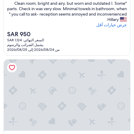
h
"
"Clean room, bright and airy, but worn and outdated I. Some
10،
4.0
'
h
C
parts. Check in was very slow. Minimal towels in bathroom, when
رائع،
t
نجوم
o
l
you call to ask- reception seems annoyed and inconvenienced."
(3,541
e
u
e
Hillary
تقييمًا)
v
s
a
عرض خيارات أقل
e
e
n
n
k
السعر
SAR 950
r
c
e
الحالي
السعر النهائي: SAR 1,124
o
l
e
هو
يشمل الضرائب والرسوم
o
e
p
SAR
من 2026/08/24 إلى 2026/08/25
m
a
i
950
,
n
n
هوليداي إن جولدن جايتواي باي آيتش جي
b
i
g
r
t
f
i
u
o
g
p
r
h
w
t
t
h
h
a
e
e
n
n
f
d
t
i
a
h
r
i
e
s
r
y
t
y
c
w
,