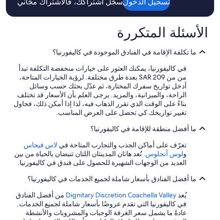
تسجيل الدخول
سجّل اشتراكك، فالاشتراك مجّاني
المعلومات
المعلومات
t
عن
عن
y
السعر
السعر
w
الأسئلة المتكررة
المعتاد.
المعتاد.
a
s
n
ما تكلفة الإقامة في الفنادق الموجودة في كاليفورنيا؟
o
في كاليفورنيا، يمكنك العثور على خيارات منخفضة التكلفة تبدأ
t
من من SAR 209 بعدة طرق مختلفة. لرؤية الخيارات المتاحة،
r
أدخل تواريخ سفرك المختارة، ثم عدّل بحثك حسب وسائل
e
الراحة، والميزانية، والمزيد. يرجى العلم بأن الأسعار قد تختلف
f
بناءً على الوقت الذي تقرر الذهاب فيه، لذا إذا أمكن ذلك، فحاول
l
تغيير تواريخك كي تحصل على العرض المناسب.
e
c
ما أفضل منطقة للإقامة في كاليفورنيا؟
t
i
تعرّف على أماكن الجذب والتجارب المتاحة في
لاس فيجاس
v
و
لوس أنجلوس
. تُعد هاتان المدينتان اللتان تنبضان بالحياة من بين
e
العديد من الوجهات الشهيرة للحصول على فندق في كاليفورنيا.
o
f
ما أفضل الفنادق بأسعار شاملة لجميع الخدمات في كاليفورنيا؟
t
h
يُعد
Dignitary Discretion Coachella Valley
من أفضل الفنادق
o
في كاليفورنيا التي تقدم عروضًا بأسعار شاملة لجميع الخدمات.
s
عادةً ما يشمل سعر الغرفة الوجبات والمشروبات والأنشطة
e