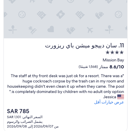
t
h
e
p
o
o
l
t
سان دييجو ميشن باي ريزورت
11. سان دييجو ميشن باي ريزورت
o
o
مكان
s
إقامة
Mission Bay
m
مصنف
a
8.6
8.6/10
ممتاز
(1,568 تقييمًا)
بـ
l
من
"
"The staff at thy front desk was just ok for a resort. There was a
l
10،
4.0
T
huge cockroach corpse by the trash can in my room and
,
ممتاز،
نجوم
h
housekeeping didn't even clean it up when they came. The pool
t
(1,568
e
is completely dominated by children with no adult only option."
h
تقييمًا)
s
Jessica
e
t
عرض خيارات أقل
t
a
r
السعر
SAR 785
f
a
الحالي
السعر النهائي: SAR 1,101
f
f
هو
يشمل الضرائب والرسوم
a
f
SAR
من 2026/09/07 إلى 2026/09/08
t
i