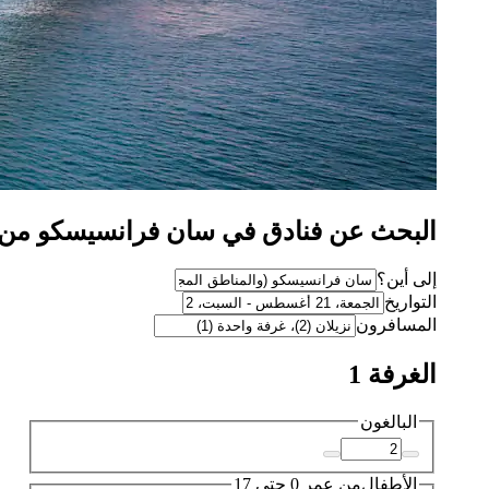
البحث عن فنادق في سان فرانسيسكو من SAR 297
إلى أين؟
التواريخ
المسافرون
الغرفة 1
البالغون
الأطفال
من عمر 0 حتى 17