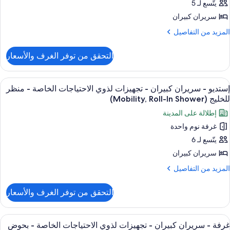
يتّسع لـ 5
ريران
لخاصة
(Heari
بيران
سريران كبيران
لمزيد
المزيد من التفاصيل
جهيزات
ن
لتفاصيل
ذوي
التحقق من توفر الغرف والأسعار
ن
لاحتياجات
رفة
لخاصة
ستعراض
أغطية فراش متميزة وألحفة محشوة بالريش
8
ريران
إستديو - سريران كبيران - تجهيزات لذوي الاحتياجات الخاصة - منظر
ميع
بيران
نظر
للخليج (Mobility, Roll-In Shower)
ور
لخليج
إطلالة على المدينة
جهيزات
ستديو
(Roll-
ذوي
غرفة نوم واحدة
لاحتياجات
I
يتّسع لـ 6
ريران
لخاصة
Shower
بيران
سريران كبيران
نظر
لمزيد
المزيد من التفاصيل
لخليج
جهيزات
ن
(Roll-
لتفاصيل
ذوي
I
التحقق من توفر الغرف والأسعار
ن
Shower
لاحتياجات
ستديو
لخاصة
ستعراض
أغطية فراش متميزة وألحفة محشوة بالريش
3
ريران
غرفة - سريران كبيران - تجهيزات لذوي الاحتياجات الخاصة - بحوض