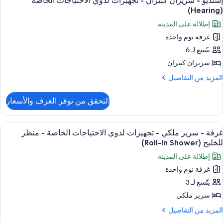
إستديو - سريران كبيران - تجهيزات لذوي الاحتياجات الخاصة
ميع
بيران
(Hearing)
ور
إطلالة على المدينة
غير
ستديو
لمدخنين
غرفة نوم واحدة
يتّسع لـ 6
ريران
بيران
سريران كبيران
لمزيد
المزيد من التفاصيل
جهيزات
ن
لتفاصيل
ذوي
التحقق من توفر الغرف والأسعار
ن
لاحتياجات
ستديو
لخاصة
ستعراض
أغطية فراش متميزة وألحفة محشوة بالريش
3
(Hearin
ريران
غرفة - سرير ملكي - تجهيزات لذوي الاحتياجات الخاصة - منظر
ميع
بيران
للخليج (Roll-In Shower)
ور
إطلالة على المدينة
جهيزات
رفة
ذوي
غرفة نوم واحدة
لاحتياجات
يتّسع لـ 3
رير
لخاصة
(Heari
لكي
سرير ملكي
لمزيد
المزيد من التفاصيل
جهيزات
ن