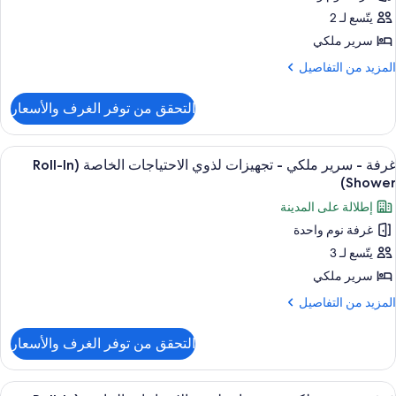
لاحتياجات
Bathtub
يتّسع لـ 2
رير
لخاصة
لكي
سرير ملكي
نظر
لمزيد
المزيد من التفاصيل
لخليج
جهيزات
ن
(Mobility,
لتفاصيل
ذوي
Bathtub
التحقق من توفر الغرف والأسعار
ن
لاحتياجات
رفة
لخاصة
ستعراض
أغطية فراش متميزة وألحفة محشوة بالريش
3
رير
غرفة - سرير ملكي - تجهيزات لذوي الاحتياجات الخاصة (Roll-In
ميع
لكي
نظر
Shower)
ور
لخليج
إطلالة على المدينة
جهيزات
رفة
(Bathtu
ذوي
غرفة نوم واحدة
لاحتياجات
يتّسع لـ 3
رير
لخاصة
لكي
سرير ملكي
نظر
لمزيد
المزيد من التفاصيل
لخليج
جهيزات
ن
(Batht
لتفاصيل
ذوي
التحقق من توفر الغرف والأسعار
ن
لاحتياجات
رفة
لخاصة
ستعراض
أغطية فراش متميزة وألحفة محشوة بالريش