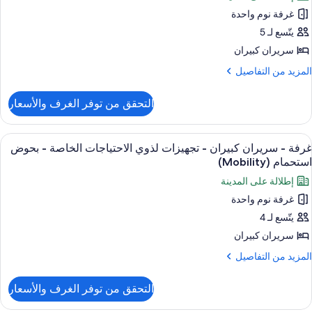
رفة
ذوي
غرفة نوم واحدة
لاحتياجات
يتّسع لـ 5
ريران
لخاصة
(Heari
بيران
سريران كبيران
لمزيد
المزيد من التفاصيل
جهيزات
ن
لتفاصيل
ذوي
التحقق من توفر الغرف والأسعار
ن
لاحتياجات
رفة
لخاصة
ستعراض
أغطية فراش متميزة وألحفة محشوة بالريش
3
ريران
غرفة - سريران كبيران - تجهيزات لذوي الاحتياجات الخاصة - بحوض
ميع
بيران
نظر
استحمام (Mobility)
ور
لخليج
إطلالة على المدينة
جهيزات
رفة
(Hearin
ذوي
غرفة نوم واحدة
لاحتياجات
يتّسع لـ 4
ريران
لخاصة
بيران
سريران كبيران
نظر
لمزيد
المزيد من التفاصيل
لخليج
جهيزات
ن
(Heari
لتفاصيل
ذوي
التحقق من توفر الغرف والأسعار
ن
لاحتياجات
رفة