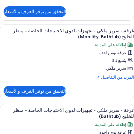
جهيزات
ن
لتفاصيل
ذوي
التحقق من توفر الغرف والأسعار
ن
لاحتياجات
رفة
لخاصة
ستعراض
أغطية فراش متميزة وألحفة محشوة بالريش
3
رير
غرفة - سرير ملكي - تجهيزات لذوي الاحتياجات الخاصة - منظر
ميع
لكي
نظر
للخليج (Mobility, Bathtub)
ور
لخليج
إطلالة على المدينة
جهيزات
رفة
(Hearin
ذوي
غرفة نوم واحدة
لاحتياجات
يتّسع لـ 3
رير
لخاصة
لكي
سرير ملكي
نظر
لمزيد
المزيد من التفاصيل
لخليج
جهيزات
ن
(Heari
لتفاصيل
ذوي
التحقق من توفر الغرف والأسعار
ن
لاحتياجات
رفة
لخاصة
ستعراض
أغطية فراش متميزة وألحفة محشوة بالريش
3
رير
غرفة - سرير ملكي - تجهيزات لذوي الاحتياجات الخاصة - منظر
ميع
لكي
نظر
للخليج (Bathtub)
ور
لخليج
إطلالة على المدينة
جهيزات
رفة
(Mobility,
ذوي
غرفة نوم واحدة