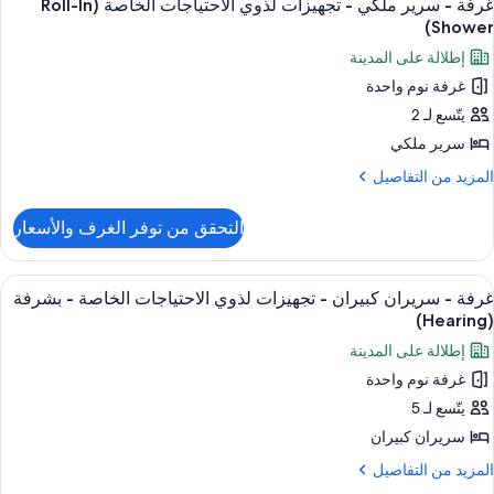
3
رير
(Roll-
غرفة - سرير ملكي - تجهيزات لذوي الاحتياجات الخاصة (Roll-In
ميع
لكي
Shower)
I
ور
Shower
إطلالة على المدينة
جهيزات
رفة
ذوي
غرفة نوم واحدة
لاحتياجات
يتّسع لـ 2
رير
لخاصة
(Roll-
لكي
سرير ملكي
I
لمزيد
المزيد من التفاصيل
Shower
جهيزات
ن
لتفاصيل
ذوي
التحقق من توفر الغرف والأسعار
ن
لاحتياجات
رفة
لخاصة
ستعراض
أغطية فراش متميزة وألحفة محشوة بالريش
3
رير
(Roll-
غرفة - سريران كبيران - تجهيزات لذوي الاحتياجات الخاصة - بشرفة
ميع
لكي
I
(Hearing)
ور
Shower
إطلالة على المدينة
جهيزات
رفة
ذوي
غرفة نوم واحدة
لاحتياجات
يتّسع لـ 5
ريران
لخاصة
(Roll-
بيران
سريران كبيران
I
لمزيد
المزيد من التفاصيل
Shower
جهيزات
ن