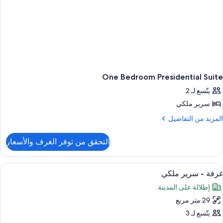
One Bedroom Presidential Suite
يتّسع لـ 2
سرير ملكي
لمزيد
المزيد من التفاصيل
ن
لتفاصيل
التحقق من توفر الغرف والأسعار
ن
On
Bedroo
ستعراض
أغطية فراش متميزة وألحفة محشوة بالريش
6
Presidentia
غرفة - سرير ملكي
ميع
Suit
إطلالة على المدينة
ور
29 متر مربع
رفة
يتّسع لـ 3