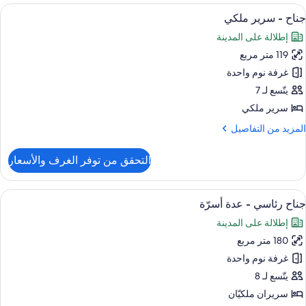
ئاسي
ستعراض
أغطية فراش متميزة وألحفة محشوة بالريش
8
جناح - سرير ملكي
ميع
رير
إطلالة على المدينة
لكي
ور
119 متر مربع
ناح
غرفة نوم واحدة
رير
يتّسع لـ 7
لكي
سرير ملكي
لمزيد
المزيد من التفاصيل
ن
لتفاصيل
التحقق من توفر الغرف والأسعار
ن
ناح
ستعراض
أغطية فراش متميزة وألحفة محشوة بالريش
11
رير
جناح رئاسي - عدة أسرّة
ميع
لكي
إطلالة على المدينة
ور
180 متر مربع
ناح
ئاسي
غرفة نوم واحدة
يتّسع لـ 8
دة
سريران ملكيّان