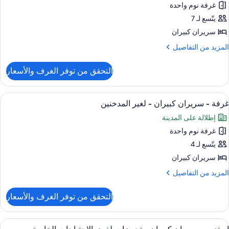
لخليج
جهيزات
غرفة نوم واحدة
ستديو
(Bathtu
ذوي
يتّسع لـ 7
لاحتياجات
ريران
لخاصة
سريران كبيران
بيران
لمزيد
المزيد من التفاصيل
نظر
ن
لخليج
لتفاصيل
(Batht
التحقق من توفر الغرف والأسعار
ن
ستديو
ستعراض
أغطية فراش متميزة وألحفة محشوة بالريش
3
ريران
غرفة - سريران كبيران - لغير المدخنين
ميع
بيران
إطلالة على المدينة
ور
غرفة نوم واحدة
رفة
يتّسع لـ 4
ريران
سريران كبيران
بيران
لمزيد
المزيد من التفاصيل
ن
غير
لتفاصيل
التحقق من توفر الغرف والأسعار
ن
لمدخنين
رفة
ستعراض
أغطية فراش متميزة وألحفة محشوة بالريش
6
ريران