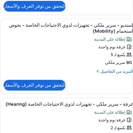
لتفاصيل
ذوي
التحقق من توفر الغرف والأسعار
ن
لاحتياجات
رفة
لخاصة
ستعراض
أغطية فراش متميزة وألحفة محشوة بالريش
3
رير
إستديو - سرير ملكي - تجهيزات لذوي الاحتياجات الخاصة - بحوض
ميع
لكي
نظر
استحمام (Mobility)
ور
لخليج
إطلالة على المدينة
جهيزات
ستديو
(Roll-
ذوي
غرفة نوم واحدة
لاحتياجات
I
يتّسع لـ 5
رير
لخاصة
Shower
لكي
سرير ملكي
نظر
لمزيد
المزيد من التفاصيل
لخليج
جهيزات
ن
(Roll-
لتفاصيل
ذوي
I
التحقق من توفر الغرف والأسعار
ن
Shower
لاحتياجات
ستديو
لخاصة
ستعراض
أغطية فراش متميزة وألحفة محشوة بالريش
3
رير
غرفة - سرير ملكي - تجهيزات لذوي الاحتياجات الخاصة (Hearing)
ميع
لكي
حوض
إطلالة على المدينة
ور
ستحمام
جهيزات
غرفة نوم واحدة
رفة
(Mobilit
ذوي
يتّسع لـ 2
لاحتياجات