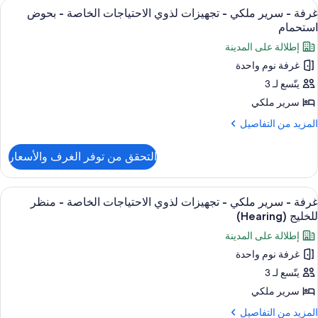
ستعراض
أغطية فراش متميزة وألحفة محشوة بالريش
3
رير
غرفة - سرير ملكي - تجهيزات لذوي الاحتياجات الخاصة - بحوض
ميع
لكي
استحمام
ور
إطلالة على المدينة
رفة
غرفة نوم واحدة
يتّسع لـ 3
رير
لكي
سرير ملكي
لمزيد
المزيد من التفاصيل
جهيزات
ن
لتفاصيل
ذوي
التحقق من توفر الغرف والأسعار
ن
لاحتياجات
رفة
لخاصة
ستعراض
أغطية فراش متميزة وألحفة محشوة بالريش
3
رير
غرفة - سرير ملكي - تجهيزات لذوي الاحتياجات الخاصة - منظر
ميع
لكي
حوض
للخليج (Hearing)
ور
ستحمام
إطلالة على المدينة
جهيزات
رفة
ذوي
غرفة نوم واحدة
لاحتياجات
يتّسع لـ 3
رير
لخاصة
لكي
سرير ملكي
حوض
لمزيد
المزيد من التفاصيل
ستحمام