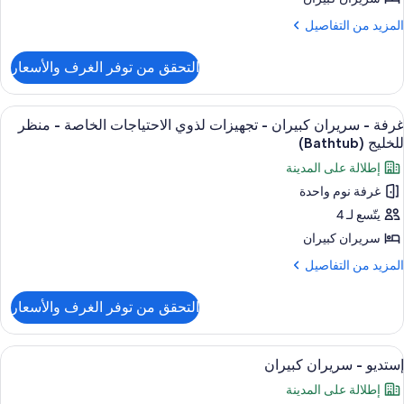
(Mobility,
بيران
لمزيد
المزيد من التفاصيل
Roll
ن
I
نظر
لتفاصيل
Shower
التحقق من توفر الغرف والأسعار
ن
لخليج
ستديو
ستعراض
أغطية فراش متميزة وألحفة محشوة بالريش
3
ريران
غرفة - سريران كبيران - تجهيزات لذوي الاحتياجات الخاصة - منظر
ميع
بيران
للخليج (Bathtub)
ور
إطلالة على المدينة
نظر
رفة
لخليج
غرفة نوم واحدة
يتّسع لـ 4
ريران
بيران
سريران كبيران
لمزيد
المزيد من التفاصيل
جهيزات
ن
لتفاصيل
ذوي
التحقق من توفر الغرف والأسعار
ن
لاحتياجات
رفة
لخاصة
ستعراض
أغطية فراش متميزة وألحفة محشوة بالريش
9
ريران
إستديو - سريران كبيران
ميع
بيران
نظر
إطلالة على المدينة
ور