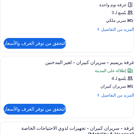
نظر
غرفة نوم واحدة
رفة
لخليج
ريميم
يتّسع لـ 3
(Disney
View
سرير ملكي
رير
لمزيد
المزيد من التفاصيل
لكي
ن
لتفاصيل
التحقق من توفر الغرف والأسعار
ن
رفة
ريميم
ستعراض
أغطية فراش متميزة وألحفة محشوة بالريش
5
غرفة بريميم - سريران كبيران - لغير المدخنين
ميع
رير
إطلالة على المدينة
لكي
ور
يتّسع لـ 4
رفة
ريميم
سريران كبيران
لمزيد
المزيد من التفاصيل
ريران
ن
لتفاصيل
بيران
التحقق من توفر الغرف والأسعار
ن
رفة
غير
ريميم
ستعراض
أغطية فراش متميزة وألحفة محشوة بالريش
4
لمدخنين
غرفة - سريران كبيران - تجهيزات لذوي الاحتياجات الخاصة
ميع
ريران