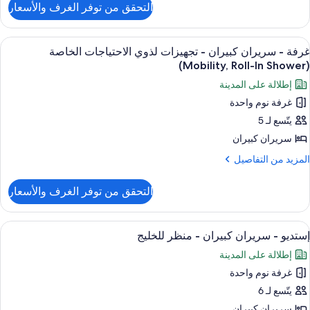
ذوي
التحقق من توفر الغرف والأسعار
ن
لاحتياجات
رفة
لخاصة
ستعراض
أغطية فراش متميزة وألحفة محشوة بالريش
3
ريران
غرفة - سريران كبيران - تجهيزات لذوي الاحتياجات الخاصة
ميع
بيران
(Mobility, Roll-In Shower)
نظر
ور
لخليج
إطلالة على المدينة
جهيزات
رفة
(Hearin
ذوي
غرفة نوم واحدة
لاحتياجات
يتّسع لـ 5
ريران
لخاصة
بيران
سريران كبيران
نظر
لمزيد
المزيد من التفاصيل
لخليج
جهيزات
ن
(Heari
لتفاصيل
ذوي
التحقق من توفر الغرف والأسعار
ن
لاحتياجات
رفة
لخاصة
ستعراض
أغطية فراش متميزة وألحفة محشوة بالريش
9
ريران
(Mobility,
إستديو - سريران كبيران - منظر للخليج
ميع
بيران
Roll
إطلالة على المدينة
ور
I
جهيزات
غرفة نوم واحدة
ستديو
Shower
ذوي
يتّسع لـ 6
لاحتياجات
ريران
لخاصة
سريران كبيران