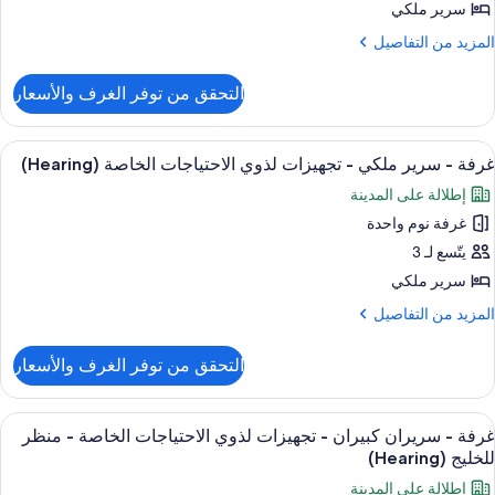
رير
لخاصة
سرير ملكي
لكي
لمزيد
المزيد من التفاصيل
حوض
ن
ستحمام
لتفاصيل
جهيزات
(Mobili
التحقق من توفر الغرف والأسعار
ن
ذوي
رفة
لاحتياجات
ستعراض
أغطية فراش متميزة وألحفة محشوة بالريش
لخاصة
3
رير
غرفة - سرير ملكي - تجهيزات لذوي الاحتياجات الخاصة (Hearing)
ميع
لكي
(Hearin
إطلالة على المدينة
ور
جهيزات
غرفة نوم واحدة
رفة
ذوي
يتّسع لـ 3
لاحتياجات
رير
لخاصة
سرير ملكي
(Heari
لكي
لمزيد
المزيد من التفاصيل
ن
لتفاصيل
جهيزات
التحقق من توفر الغرف والأسعار
ن
ذوي
رفة
لاحتياجات
ستعراض
أغطية فراش متميزة وألحفة محشوة بالريش
لخاصة
3
رير
غرفة - سريران كبيران - تجهيزات لذوي الاحتياجات الخاصة - منظر
ميع
لكي
(Hearin
للخليج (Hearing)
ور
إطلالة على المدينة
جهيزات