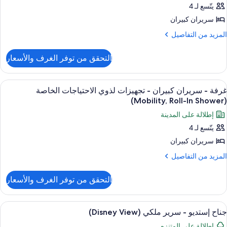
ذوي
Hearing
يتّسع لـ 4
لاحتياجات
سريران كبيران
ريران
لخاصة
(Mobility
بيران
لمزيد
المزيد من التفاصيل
ن
Hearing
لتفاصيل
جهيزات
التحقق من توفر الغرف والأسعار
ن
ذوي
رفة
لاحتياجات
ستعراض
أغطية فراش متميزة وألحفة محشوة بالريش
8
ريران
لخاصة
غرفة - سريران كبيران - تجهيزات لذوي الاحتياجات الخاصة
ميع
بيران
(Mobility, Roll-In Shower)
ور
حوض
إطلالة على المدينة
جهيزات
رفة
ذوي
ستحمام
يتّسع لـ 4
لاحتياجات
(Mobilit
سريران كبيران
ريران
لخاصة
بيران
لمزيد
المزيد من التفاصيل
حوض
ن
ستحمام
لتفاصيل
جهيزات
التحقق من توفر الغرف والأسعار
(Mobili
ن
ذوي
رفة
لاحتياجات
ستعراض
تلفزيون بشاشة مسطحة بحجم 32-بوصة يعرض قنوات تلفزيونية باشتراك مدفوع
11
ريران
لخاصة
جناح إستديو - سرير ملكي (Disney View)
ميع
بيران
(Mobility,
إطلالة على المتنزه