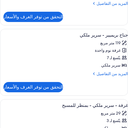
سرّة
لمزيد
المزيد من التفاصيل
ن
لتفاصيل
التحقق من توفر الغرف والأسعار
ن
ناح
ئاسي
ستعراض
تلفزيون بشاشة مسطحة بحجم 32-بوصة يعرض قنوات تلفزيونية باشتراك مدفوع
10
جناح بريميير - سرير ملكي
ميع
دة
119 متر مربع
سرّة
ور
غرفة نوم واحدة
ناح
ريميير
يتّسع لـ 7
سرير ملكي
رير
لمزيد
المزيد من التفاصيل
لكي
ن
لتفاصيل
التحقق من توفر الغرف والأسعار
ن
ناح
ريميير
ستعراض
أغطية فراش متميزة وألحفة محشوة بالريش
7
غرفة - سرير ملكي - بمنظر للمسبح
ميع
رير
29 متر مربع
لكي
ور
يتّسع لـ 3
رفة