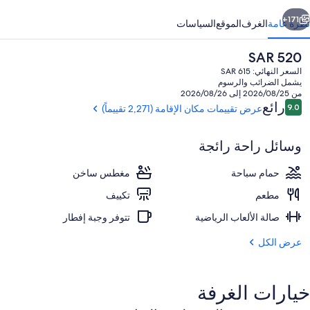
ابق
التالي
171+
نظرة عامة
الغرف
الموقع
السياسات
السعر
SAR 520
الحالي
السعر النهائي: SAR 615
هو
يشمل الضرائب والرسوم
SAR
من 2026/08/25 إلى 2026/08/26
520
التقييمات
رائع
9.0
عرض تقييمات مكان الإقامة (2,271 تقييماً)
9.0 من 10
وسائل راحة رائجة
المنشأة من الخارج
حمام سباحة
مغطس ساخن
مطعم
تكييف
صالة الألعاب الرياضية
تتوفر وجبة إفطار
عرض الكل
خيارات الغرفة