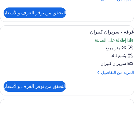
ن
لتفاصيل
التحقق من توفر الغرف والأسعار
ن
Kin
Roo
ستعراض
أغطية فراش متميزة وألحفة محشوة بالريش
4
غرفة - سريران كبيران
ميع
إطلالة على المدينة
ور
29 متر مربع
رفة
يتّسع لـ 4
ريران
سريران كبيران
بيران
لمزيد
المزيد من التفاصيل
ن
لتفاصيل
التحقق من توفر الغرف والأسعار
ن
رفة
ريران
بيران