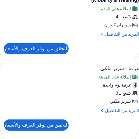
(Mobility & Hearing)
ور
بيران
إطلالة على المدينة
رفة
غير
يتّسع لـ 4
لمدخنين
سريران كبيران
ريران
بيران
لمزيد
المزيد من التفاصيل
ن
لتفاصيل
جهيزات
التحقق من توفر الغرف والأسعار
ن
ذوي
رفة
لاحتياجات
ستعراض
أغطية فراش متميزة وألحفة محشوة بالريش
3
ريران
لخاصة
غرفة - سرير ملكي
ميع
بيران
(Mobility
إطلالة على المدينة
ور
جهيزات
غرفة نوم واحدة
رفة
ذوي
Hearing
يتّسع لـ 3
لاحتياجات
رير
لخاصة
سرير ملكي
(Mobility
لكي
لمزيد
المزيد من التفاصيل
ن
Hearing
لتفاصيل
التحقق من توفر الغرف والأسعار
ن
رفة