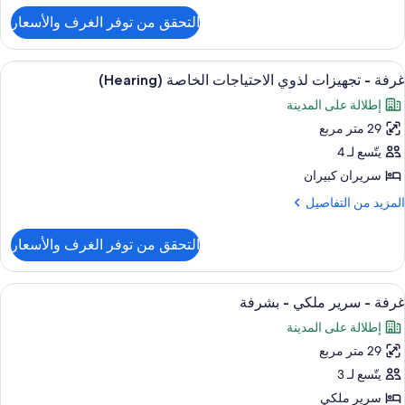
لتفاصيل
ذوي
التحقق من توفر الغرف والأسعار
ن
لاحتياجات
رفة
لخاصة
ستعراض
أغطية فراش متميزة وألحفة محشوة بالريش
6
رير
غرفة - تجهيزات لذوي الاحتياجات الخاصة (Hearing)
ميع
لكي
حوض
إطلالة على المدينة
ور
ستحمام
جهيزات
29 متر مربع
رفة
ذوي
يتّسع لـ 4
لاحتياجات
جهيزات
لخاصة
سريران كبيران
ذوي
لمزيد
المزيد من التفاصيل
حوض
لاحتياجات
ن
ستحمام
لتفاصيل
لخاصة
التحقق من توفر الغرف والأسعار
ن
(Hearin
رفة
ستعراض
أغطية فراش متميزة وألحفة محشوة بالريش
7
جهيزات
غرفة - سرير ملكي - بشرفة
ميع
ذوي
إطلالة على المدينة
ور
لاحتياجات
لخاصة
29 متر مربع
رفة
(Heari
يتّسع لـ 3
رير
سرير ملكي