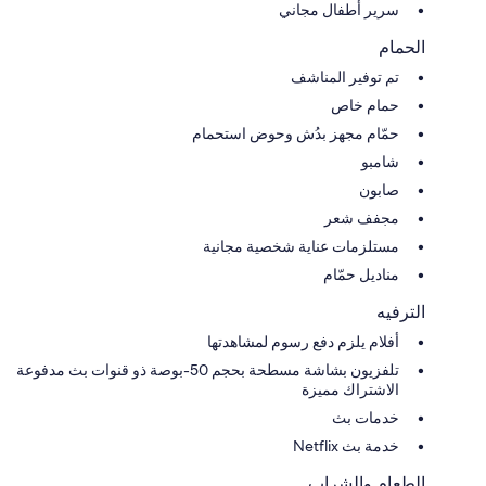
سرير أطفال مجاني
الحمام
تم توفير المناشف
حمام خاص
حمّام مجهز بدُش وحوض استحمام
شامبو
صابون
مجفف شعر
مستلزمات عناية شخصية مجانية
مناديل حمّام
الترفيه
أفلام يلزم دفع رسوم لمشاهدتها
تلفزيون بشاشة مسطحة بحجم 50-بوصة ذو قنوات بث مدفوعة
الاشتراك مميزة
خدمات بث
خدمة بث Netflix
الطعام والشراب