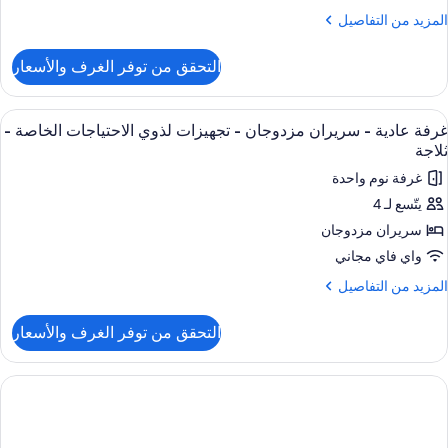
لخاصة
رير
لمزيد
المزيد من التفاصيل
بير
ن
لاجة
لتفاصيل
التحقق من توفر الغرف والأسعار
ن
جهيزات
رفة
ذوي
ادية
ستعراض
مكتب وستائر تعتيم ومكواة/لوح كي وأسرّة أ
لاحتياجات
8
غرفة عادية - سريران مزدوجان - تجهيزات لذوي الاحتياجات الخاصة -
ميع
رير
لخاصة
ثلاجة
بير
ور
غرفة نوم واحدة
رفة
لاجة
جهيزات
يتّسع لـ 4
ادية
ذوي
سريران مزدوجان
لاحتياجات
لخاصة
ريران
واي فاي مجاني
زدوجان
لمزيد
المزيد من التفاصيل
لاجة
ن
لتفاصيل
جهيزات
التحقق من توفر الغرف والأسعار
ن
ذوي
رفة
لاحتياجات
ادية
لخاصة
ريران
زدوجان
لاجة