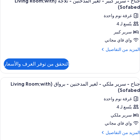
جناح - سرير كبير - لغير المدخنين - ثلاجة (Living Room;with
ميع
ريران
لاجة
Sofabed)
ور
بيران
غرفة نوم واحدة
ناح
غير
يتّسع لـ 4
لمدخنين
سرير كبير
رير
لاجة
بير
واي فاي مجاني
لمزيد
المزيد من التفاصيل
غير
ن
لتفاصيل
لمدخنين
التحقق من توفر الغرف والأسعار
ن
ناح
لاجة
ستعراض
مكتب وستائر تعتيم ومكواة/لوح كي وأسرّة أ
5
رير
(Living
جناح - سرير ملكي - لغير المدخنين - برواق (Living Room;with
ميع
بير
Room;wit
Sofabed)
ور
Sofabed
غرفة نوم واحدة
غير
ناح
لمدخنين
يتّسع لـ 4
سرير ملكي
رير
لاجة
(Living
لكي
واي فاي مجاني
Room;wit
لمزيد
المزيد من التفاصيل
Sofabed
غير
ن