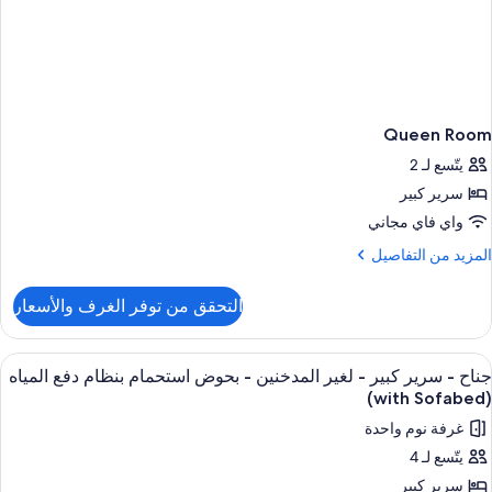
Queen Room
يتّسع لـ 2
سرير كبير
واي فاي مجاني
لمزيد
المزيد من التفاصيل
ن
لتفاصيل
التحقق من توفر الغرف والأسعار
ن
Quee
Roo
ستعراض
مكتب وستائر تعتيم ومكواة/لوح كي وأسرّة أ
5
جناح - سرير كبير - لغير المدخنين - بحوض استحمام بنظام دفع المياه
ميع
(with Sofabed)
ور
غرفة نوم واحدة
ناح
يتّسع لـ 4
سرير كبير
رير