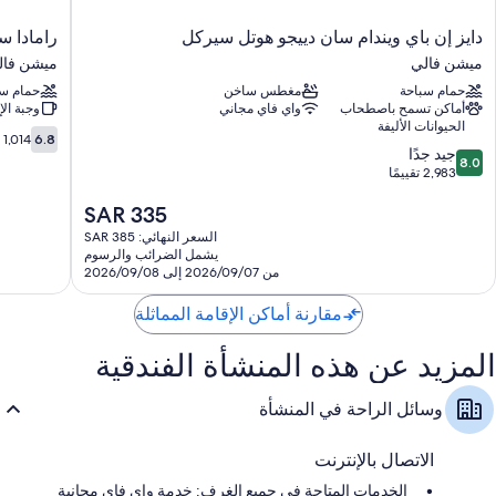
سمات الغرفة
دايز
رامادا
دايز إن باي ويندام سان دييجو هوتل سيركل
رامادا س
إن
سويتس
تقدم جميع الغرف الـ 307 وسائل راحة مثل تكييف، إلى جانب وسائل راحة مثل
ميشن فالي
ميشن فال
باي
باي
إنترنت لاسلكي مجاناً. تُشير تقييمات النزلاء إلى رضائهم عن نظافة غرف النزلاء
حمام سباحة
مغطس ساخن
حمام سب
ويندام
ويندام
في المنشأة الفندقية.
أماكن تسمح باصطحاب
واي فاي مجاني
وجبة ال
سان
سان
الحيوانات الأليفة
دييجو
دييجو/
تشمل اللوازم المتوفرة في جميع الغرفة الأخرى:
6.8
6.8
1,014 تقييمًا
8.0
هوتل
جيد جدًا
هوتل
من
8.0
تدوير المخلفات، ومصابيح إضاءة LED، ومواد تنظيف صديقة للبيئة
من
سيركل
2,983 تقييمًا
سيركل
10،
10،
ميشن
أريا
1,014
حمامات مزودة بمستلزمات للعناية الشخصية صديقة للبيئة ووحدات دش مع
السعر
SAR 335
جيد
فالي
ميشن
تقييمًا
أحواض استحمام
الحالي
جدًا،
فالي
السعر النهائي: SAR 385
تلفزيونات بشاشة مسطحة 50-بوصة مزودة ببرامج وأفلام نتفليكس،
هو
2,983
يشمل الضرائب والرسوم
وخدمات بث، وقنوات بريميوم
SAR
تقييمًا
من 2026/09/07 إلى 2026/09/08
335
ثلاجات، وأسرّة أطفال مجانية، وخدمة تنظيف الغرف يوميًا
مقارنة أماكن الإقامة المماثلة
المزيد عن هذه المنشأة الفندقية
وسائل الراحة في المنشأة
الاتصال بالإنترنت
الخدمات المتاحة في جميع الغرف: خدمة واي فاي مجانية