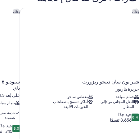
ريران
زدوجان
يراتون سان دييجو ريزورت
ستوديو 6 سويتس سان إسيدر، كاليفورنيا سان دييجو ساوث باي
إعلان
إعلان
غير
لمدخنين
لاجة
شيراتون سان دييجو ريزورت
س
باي
جزيرة هاربور
على بُعد 21.3 كم من سان دييجو
حمام سباحة
مغطس ساخن
النقل المجاني من/إلى
أماكن تسمح باصطحاب
حمام سباح
المطار
الحيوانات الأليفة
خدمة صف 
8.
جيد جدًا
8.4
مُضمنة
ن
3,656 تقييمًا
8.0
10،
جيد جدًا
8.0
يد
من
1,745 تقييمًا
دًا،
10،