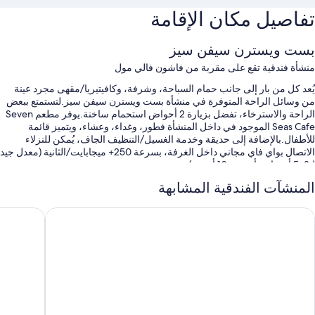
تفاصيل مكان الإقامة
بست ويسترن سيفن سيز
منشأة فندقية تقع على مقربة من فاشون فالي مول
يُعد كل من بار إلى جانب حمام السباحة، وشرفة، وكافيتيريا/مقهى مجرد عينة
من وسائل الراحة المتوفرة في منشأة بست ويسترن سيفن سيز.لتستمتع ببعض
الراحة والاسترخاء، تفضل بزيارة 2 أحواض استحمام ساخنة.يوفر مطعم Seven
Seas Cafe الموجود في داخل المنشأة فطور، وغداء، وعشاء، ويتميز قائمة
للأطفال.بالإضافة إلى حديقة وخدمة الغسيل/التنظيف الجاف، يُمكن للنزلاء
الاتصال بواي فاي مجاني داخل الغرفة، بسرعة 250+ ميجابايت/الثانية (معدل جيد
لـ3–5 أشخاص أو حتى 10 أجهزة).
ستستمتع أيضًا بامتيازات مثل:
المنشآت الفندقية المشابهة
حمام سباحة مكشوف
ايز إن باي ويندام سان دييجو هوتل سيركل
رامادا سوي
صف السيارة بمعرفة النزيل مجانًا
فطور مطهو حسب الطلب، ومحطة شحن السيارات الكهربائية، ولا يُسمَح
بالتدخين
آلة بيع ذاتي، وخزانة للأمانات في مكتب الاستقبال، وتخزين الأمتعة
تُشير تقييمات النزلاء إلى المستوى الرائع لكل من خيارات تناول الطعام،
وحمّام السباحة، وطاقم العمل المُساعد