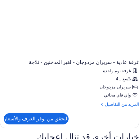
جهيزات
ذوي
لاحتياجات
لخاصة
لاجة
غرفة عادية - سريران مزدوجان - لغير المدخنين - ثلاجة
غرفة نوم واحدة
يتّسع لـ 4
سريران مزدوجان
واي فاي مجاني
لمزيد
المزيد من التفاصيل
ن
لتفاصيل
التحقق من توفر الغرف والأسعار
ن
رفة
ادية
خيارات أخرى قد تنال إعجابك