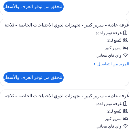
لتفاصيل
لمدخنين
التحقق من توفر الغرف والأسعار
ن
ناح
رواق
ستعراض
مكتب وستائر تعتيم ومكواة/لوح كي وأسرّة أ
5
رير
(Living
غرفة عادية - سرير كبير - تجهيزات لذوي الاحتياجات الخاصة - ثلاجة
ميع
لكي
Room;wit
غرفة نوم واحدة
ور
Sofabed
غير
يتّسع لـ 2
رفة
لمدخنين
ادية
سرير كبير
رواق
واي فاي مجاني
(Living
رير
لمزيد
المزيد من التفاصيل
Room;wit
بير
ن
Sofabed
لتفاصيل
التحقق من توفر الغرف والأسعار
ن
جهيزات
رفة
ذوي
ادية
ستعراض
مكتب وستائر تعتيم ومكواة/لوح كي وأسرّة أ
لاحتياجات
5
غرفة عادية - سرير كبير - تجهيزات لذوي الاحتياجات الخاصة - ثلاجة
ميع
رير
لخاصة
غرفة نوم واحدة
بير
ور
يتّسع لـ 2
رفة
لاجة
جهيزات
ادية
سرير كبير
ذوي
لاحتياجات
واي فاي مجاني