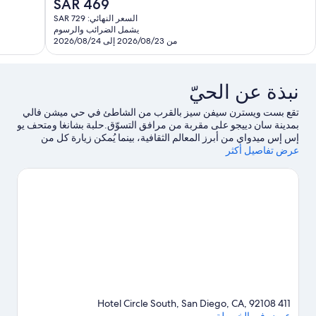
السعر
SAR 469
3,65
جيد
الحالي
السعر النهائي: SAR 729
قييمًا
جدًا،
هو
يشمل الضرائب والرسوم
1,745
SAR
من 2026/08/23 إلى 2026/08/24
تقييمًا
469
نبذة عن الحيّ
تقع بست ويسترن سيفن سيز بالقرب من الشاطئ في حي ميشن فالي
بمدينة سان دييجو على مقربة من مرافق التسوّق.حلبة بشانغا ومتحف يو
إس إس ميدواي من أبرز المعالم الثقافية، بينما يُمكن زيارة كل من
عرض تفاصيل أكثر
فاشون فالي مول وسيبورت فيليج إذا كنت تنوي التسوق.استمتع بحضور
حدث أو مباراة في حديقة بيتكو، ولا تفوت قضاء بعض الوقت في أحد
أفضل أماكن الجذب حديقة الحيوان في سان دياغو.يُقدم كل من الغوص
باستخدام المعدات والغوص بأنبوب التنفس فرصًا رائعة للتنزه في المياة
المحيطة، أو يُمكنك الاستمتاع بخوض تجارب مثيرة من خلال ركوب
الدراجات الجبلية ومضمار للمشي/ للدراجات القريبتين.
تفضل بزيارة
أدلتنا للسفر إلى سان دييجو
411 Hotel Circle South, San Diego, CA, 92108