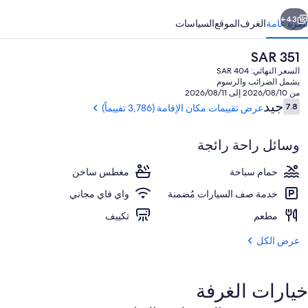
ابق
التالي
43+
نظرة عامة
الغرف
الموقع
السياسات
السعر
SAR 351
الحالي
السعر النهائي: SAR 404
هو
يشمل الضرائب والرسوم
SAR
من 2026/08/10 إلى 2026/08/11
351
التقييمات
جيد
7.8
عرض تقييمات مكان الإقامة (3,786 تقييماً)
7.8 من 10
وسائل راحة رائجة
المنشأة من الخارج
حمام سباحة
مغطس ساخن
خدمة صف السيارات مُضمنة
واي فاي مجاني
مطعم
تكييف
عرض الكل
خيارات الغرفة