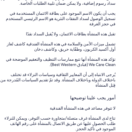
سداد رسوم إضافية، ولا يمكن ضمان تلبية الطلبات الخاصة.
يجب أن يكون الاسم الموجود على بطاقة الائتمان المستخدمة في
تسجيل الوصول لسداد النفقات النثرية هو الاسم الرئيسي المستخدم
في حجز الغرفة
تقبل هذه المنشأة بطاقات الائتمان، ولا يُقبل السداد نقدًا
تشمل ميزات الأمن والسلامة في هذه المنشأة الفندقية كاشف لغاز
أول أكسيد الكربون، وطفّاية حريق، وكاشف دخان
تؤكد هذه المنشأة أنها تتبع ممارسات التنظيف والتعقيم الموضحة في
We Care Clean (فنادق Best Western).
يُرجى الانتباه إلى أن المعايير الثقافية وسياسات النزلاء قد تختلف
باختلاف الدولة وباختلاف المنشأة. وقد تمّ تقديم السياسات المُدرجة من
قِبَل المنشأة
أمور يجب علينا توضيحها
لا تتوفر مصاعد في هذه المنشأة الفندقية
تتاح لدى المنشأة غرف متصلة/متجاورة حسب التوفر، ويمكن للنزلاء
طلب الحصول عليها عن طريق الاتصال بالمنشأة على رقم الهاتف
الموجود في تأكيد الحجز.