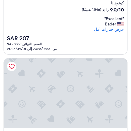
إقامة
d
.
كونوهانا
し
r
مصنف
B
た
9.0
9.0/10
رائع
(1,546 تقييمًا)
e
r
بـ
。
من
a
"
e
"Excellent"
"
10،
4.0
v
E
a
Bader
رائع،
نجوم
e
x
k
عرض خيارات أقل
(1,546
c
c
f
تقييمًا)
السعر
SAR 207
t
e
a
الحالي
o
السعر النهائي: SAR 229
l
s
هو
من 2026/08/31 إلى 2026/09/01
u
l
t
SAR
t
e
w
207
e
n
هوتل كيهان نامبا جراندي
a
s
t
s
l
"
w
e
o
s
n
s
d
o
e
r
r
t
f
i
u
e
l
s
.
d
V
e
e