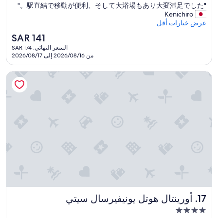
n
f
o
"
"駅直結で移動が便利、そして大浴場もあり大変満足でした。"
10،
3.0
t
e
o
駅
Kenichiro
ممتاز،
نجوم
i
c
g
直
عرض خيارات أقل
(2,903
o
t
l
結
تقييمات)
السعر
SAR 141
n
!
e
で
الحالي
t
"
t
السعر النهائي: SAR 174
移
هو
o
من 2026/08/16 إلى 2026/08/17
r
動
SAR
u
a
が
141
t
n
便
أورينتال هوتل يونيفيرسال سيتي
e
s
利
f
l
、
o
a
そ
i
t
し
s
e
て
à
w
大
n
o
浴
e
r
場
p
k
も
a
e
あ
s
d
り
s
f
大
e
o
変
p
r
أورينتال هوتل يونيفيرسال سيتي
17. أورينتال هوتل يونيفيرسال سيتي
満
e
u
足
مكان
r
s
で