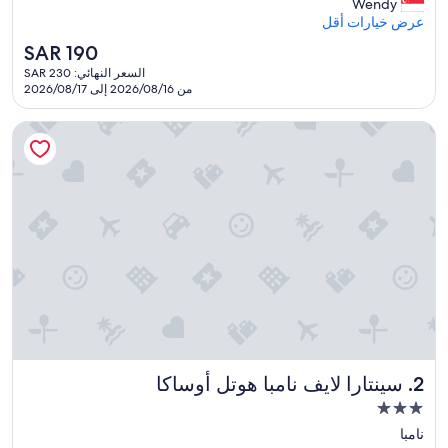
v
Wendy
e
عرض خيارات أقل
t
السعر
SAR 190
h
الحالي
السعر النهائي: SAR 230
e
هو
من 2026/08/16 إلى 2026/08/17
p
SAR
l
190
a
سينتارا لايف نامبا هوتل أوساكا
c
e
.
T
h
e
a
r
e
a
i
s
s
سينتارا لايف نامبا هوتل أوساكا
2. سينتارا لايف نامبا هوتل أوساكا
o
n
مكان
e
إقامة
نامبا
a