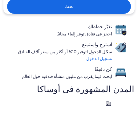
بحث
تغيُّر خططك
احجز في فنادق توفر إلغاء مجانيًا
استرخِ واستمتع
سجّل الدخول لتوفير 10% أو أكثر من سعر آلاف الفنادق
تسجيل الدخول
كن دقيقًا
ابحث فيما يقرب من مليون منشأة فندقية حول العالم
المدن المشهورة في ⁦أوساكا⁩
أيزوميوتسو