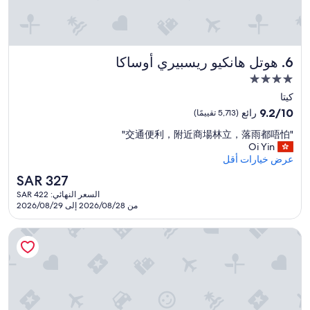
a
a
h
s
m
e
t
a
r
a
z
o
t
i
هوتل هانكيو ريسبيري أوساكا
o
6. هوتل هانكيو ريسبيري أوساكا
i
n
m
مكان
o
g
s
إقامة
n
.
كيتا
w
.
مصنف
W
e
9.2
9.2/10
رائع
(5,713 تقييمًا)
O
e
r
بـ
من
n
"
l
"交通便利，附近商場林立，落雨都唔怕"
e
10،
4.0
l
交
o
Oi Yin
s
رائع،
نجوم
y
通
v
عرض خيارات أقل
p
(5,713
d
便
e
a
تقييمًا)
السعر
SAR 327
o
利
t
c
الحالي
w
السعر النهائي: SAR 422
，
h
i
هو
من 2026/08/28 إلى 2026/08/29
n
附
e
o
SAR
s
近
h
u
327
i
商
سينتارا جراند هوتل أوساكا
o
s
d
場
t
a
e
林
b
n
i
立
a
d
s
，
t
t
r
落
h
h
o
雨
a
e