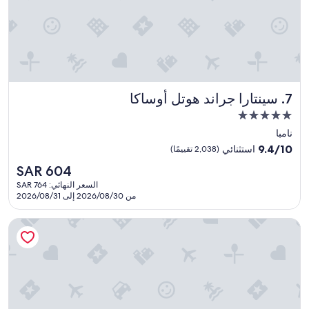
o
都
n
l
m
唔
d
o
s
怕
i
c
a
"
t
a
r
’
t
e
s
i
n
s
o
سينتارا جراند هوتل أوساكا
o
7. سينتارا جراند هوتل أوساكا
u
n
t
c
w
مكان
c
h
a
إقامة
نامبا
o
a
s
مصنف
m
c
9.4
p
9.4/10
استثنائي
(2,038 تقييمًا)
p
بـ
o
e
من
السعر
SAR 604
l
m
10،
r
5.0
الحالي
e
f
f
استثنائي،
السعر النهائي: SAR 764
نجوم
هو
t
o
من 2026/08/30 إلى 2026/08/31
(2,038
e
SAR
e
r
c
تقييمًا)
604
l
t
t
ذا رويال بارك كانفاس - أوساكا كيتاهاما
y
a
!
d
b
T
a
l
h
r
e
a
k
s
n
e
t
k
v
a