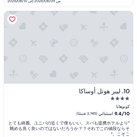
l
y
من 2026/08/09 إلى 2026/08/10
w
SAR
d
a
a
190
i
g
s
ليبر هوتل أوساكا
n
a
n
g
i
o
s
n
t
"
.
e
"
a
s
y
f
o
r
t
w
o
ليبر هوتل أوساكا
10. ليبر هوتل أوساكا
r
o
مكان
o
إقامة
كونوهانا
m
مصنف
s
9.4
9.4/10
استثنائي
(2,745 تقييمًا)
بـ
a
من
"
"とても綺麗。ユニバの近くで便もいい。スパも提携ホテルより
n
10،
4.0
と
眺めも良く良いのではないだろうか？？それでこの値段ならそ
d
استثنائي،
نجوم
て
こそこ。"
e
(2,745