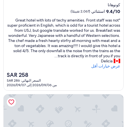
段
إقامة
p
كونوهانا
な
a
مصنف
9.4
9.4/10
استثنائي
(2,067 تقييمًا)
ら
r
بـ
من
そ
t
"
"Great hotel with lots of techy amenities. Front staff was not
10،
4.0
こ
w
G
super proficient in English, which is odd for a tourist hotel across
استثنائي،
نجوم
そ
h
r
from USJ, but google translate worked for us. Breakfast was
(2,067
こ
i
e
wonderful. Very Japanese with a handful of Western selections.
تقييمًا)
。
c
a
The chef made a fresh hearty stirfry all morning with meat and a
"
h
t
ton of vegetables. It was amazing!!!! I would give this hotel a
m
h
solid 4/5. The only downfall is the noise from the trains as the
a
o
track is directly in front of you if you...
d
t
Delicia
e
e
عرض خيارات أقل
i
l
السعر
SAR 258
t
w
الحالي
h
السعر النهائي: SAR 286
i
هو
من 2026/09/06 إلى 2026/09/07
a
t
SAR
r
h
258
d
l
كاراكسا هوتل جراندي شين أوساكا تاور
e
o
r
t
"
s
o
f
t