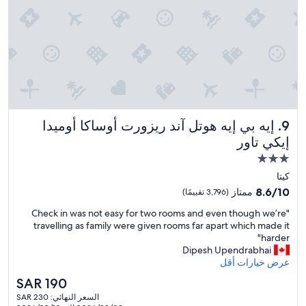
l
o
o
l
v
l
d
e
i
e
l
g
f
y
h
i
f
t
n
r
f
i
o
r
t
n
o
e
t
m
إيه بي إيه هوتل آند ريزورت أوساكا أوميدا إيكي تاور
l
9. إيه بي إيه هوتل آند ريزورت أوساكا أوميدا
d
s
y
e
إيكي تاور
u
c
s
مكان
r
o
k
r
m
إقامة
s
كيتا
o
e
t
مصنف
8.6
8.6/10
ممتاز
(3,796 تقييمًا)
u
b
a
بـ
من
n
a
f
"
"Check in was not easy for two rooms and even though we’re
10،
3.0
d
c
f
C
travelling as family were given rooms far apart which made it
ممتاز،
نجوم
i
k
.
h
harder"
(3,796
n
t
"
e
Dipesh Upendrabhai
تقييمًا)
g
o
c
عرض خيارات أقل
b
s
k
السعر
SAR 190
u
t
i
الحالي
i
a
السعر النهائي: SAR 230
n
هو