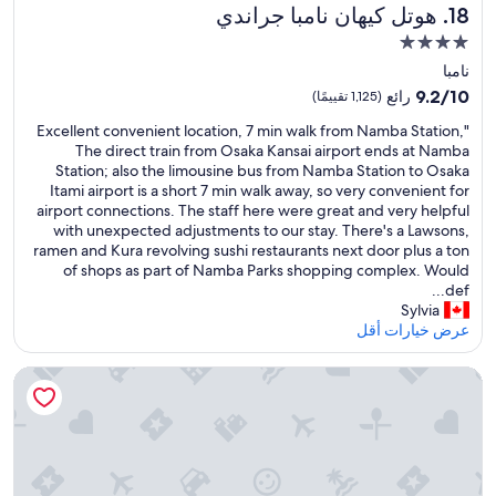
l
هوتل كيهان نامبا جراندي
18. هوتل كيهان نامبا جراندي
r
a
y
مكان
g
J
إقامة
a
نامبا
a
مصنف
r
p
9.2
9.2/10
رائع
(1,125 تقييمًا)
e
بـ
a
من
"
.
"Excellent convenient location, 7 min walk from Namba Station,
n
10،
4.0
E
L
The direct train from Osaka Kansai airport ends at Namba
e
رائع،
نجوم
x
e
Station; also the limousine bus from Namba Station to Osaka
s
(1,125
c
O
Itami airport is a short 7 min walk away, so very convenient for
e
تقييمًا)
e
n
airport connections. The staff here were great and very helpful
w
l
s
with unexpected adjustments to our stay. There's a Lawsons,
i
l
e
ramen and Kura revolving sushi restaurants next door plus a ton
t
e
n
of shops as part of Namba Parks shopping complex. Would
h
n
e
def...
a
t
t
Sylvia
h
c
S
عرض خيارات أقل
a
o
a
n
n
u
d
سيتادينس نامبا أوساكا
v
n
f
e
a
u
n
s
l
i
o
o
e
n
f
n
t
W