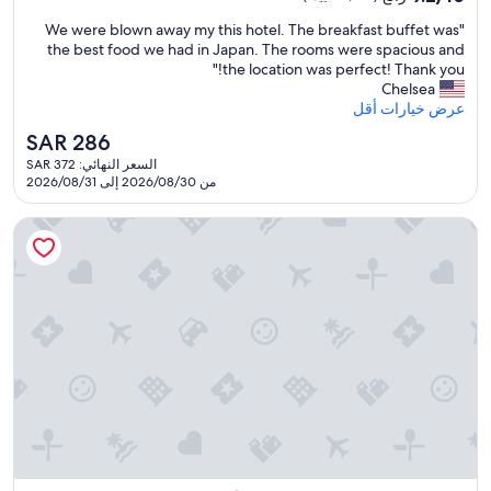
s
بـ
من
h
"
"We were blown away my this hotel. The breakfast buffet was
10،
4.0
o
W
the best food we had in Japan. The rooms were spacious and
رائع،
نجوم
p
e
the location was perfect! Thank you!"
(2,373
p
w
Chelsea
تقييمًا)
i
e
عرض خيارات أقل
n
r
السعر
SAR 286
g
e
الحالي
a
السعر النهائي: SAR 372
b
هو
من 2026/08/30 إلى 2026/08/31
r
l
SAR
e
o
286
a
w
هوتل مونتيري لو فرير أوساكا
s
n
.
a
T
w
h
a
e
y
r
m
o
y
o
t
m
h
s
i
a
s
r
h
e
o