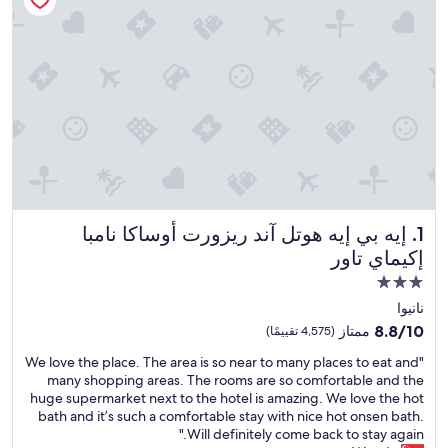
إيه بي إيه هوتل آند ريزورت أوساكا نامبا إكيماي تاور
1. إيه بي إيه هوتل آند ريزورت أوساكا نامبا
إكيماي تاور
مكان
إقامة
نانيوا
مصنف
8.8
8.8/10
ممتاز
(4,575 تقييمًا)
بـ
من
"
"We love the place. The area is so near to many places to eat and
10،
3.0
W
many shopping areas. The rooms are so comfortable and the
ممتاز،
نجوم
e
huge supermarket next to the hotel is amazing. We love the hot
(4,575
l
bath and it’s such a comfortable stay with nice hot onsen bath.
تقييمًا)
o
Will definitely come back to stay again."