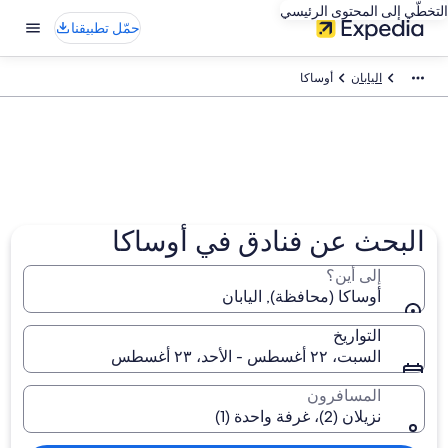
التخطّي إلى المحتوى الرئيسي
حمّل تطبيقنا
اليابان
أوساكا
البحث عن فنادق في أوساكا
إلى أين؟
أوساكا (محافظة), اليابان
التواريخ
السبت، ٢٢ أغسطس - الأحد، ٢٣ أغسطس
المسافرون
نزيلان (2)، غرفة واحدة (1)