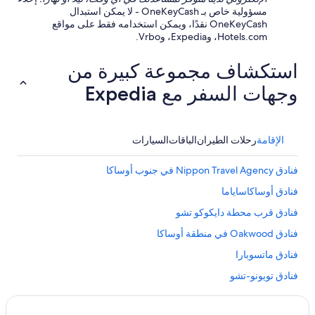
n
i
مسؤولية خاص بـ OneKeyCash - لا يمكن استبدال
t
d
OneKeyCash نقدًا، ويمكن استخدامه فقط على مواقع
o
4
Hotels.com، وExpedia، وVrbo.
O
/
s
5
a
استكشاف مجموعة كبيرة من
.
k
T
وجهات السفر مع Expedia
a
h
I
e
t
o
a
n
الإقامة
رحلات الطيران
الباقات
السيارات
m
l
i
y
a
d
فنادق Nippon Travel Agency في جنوب أوساكا
i
o
فنادق أوساكاساياما
r
w
p
n
فنادق قرب محطة دايكوكو تشو
o
f
r
a
فنادق Oakwood في منطقة أوساكا
t
l
فنادق ماتسوبارا
i
l
s
i
فنادق تويونو-تشو
a
s
s
t
فنادق نوز-تشو
h
h