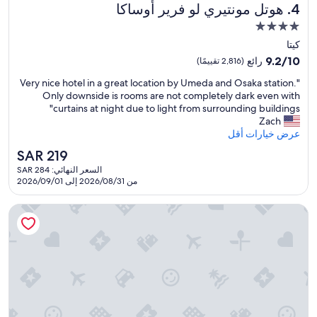
هوتل مونتيري لو فرير أوساكا
s
4. هوتل مونتيري لو فرير أوساكا
t
o
e
مكان
c
l
إقامة
كيتا
o
.
مصنف
m
T
9.2
9.2/10
رائع
(2,816 تقييمًا)
f
بـ
h
من
"
"Very nice hotel in a great location by Umeda and Osaka station.
o
e
10،
4.0
V
Only downside is rooms are not completely dark even with
r
b
رائع،
نجوم
e
curtains at night due to light from surrounding buildings"
t
r
(2,816
r
Zach
a
e
تقييمًا)
y
عرض خيارات أقل
b
a
n
l
k
السعر
SAR 219
i
e
f
الحالي
السعر النهائي: SAR 284
c
a
a
هو
من 2026/08/31 إلى 2026/09/01
e
n
s
SAR
h
d
t
219
o
كانديو هوتلز أوساكا ذا تاور
t
b
t
h
u
e
e
f
l
h
f
i
u
e
n
g
t
a
e
w
g
s
a
r
u
s