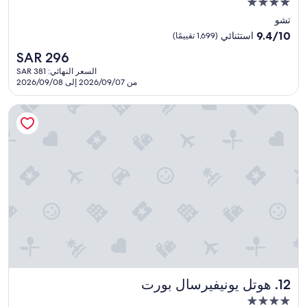
مكان
り
s
إقامة
眺
f
تشو
め
مصنف
a
9.4
9.4/10
استثنائي
(1,699 تقييمًا)
も
m
بـ
من
السعر
良
SAR 296
i
10،
4.0
الحالي
く
l
استثنائي،
السعر النهائي: SAR 381
نجوم
هو
良
y
من 2026/09/07 إلى 2026/09/08
(1,699
SAR
い
w
تقييمًا)
296
の
e
هوتل يونيفيرسال بورت
で
r
は
e
な
g
い
i
だ
v
ろ
e
う
n
か
r
？
o
？
o
そ
m
れ
s
で
f
こ
a
هوتل يونيفيرسال بورت
12. هوتل يونيفيرسال بورت
の
r
مكان
値
a