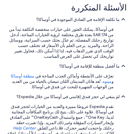
m
s
!
الأسئلة المتكررة
o
b
!
u
o
I
s
n
w
ما تكلفة الإقامة في الفنادق الموجودة في أوساكا؟
i
r
o
n
a
u
في أوساكا، يمكنك العثور على خيارات منخفضة التكلفة تبدأ من
e
p
l
من SAR 174 بعدة طرق مختلفة. لرؤية الخيارات المتاحة، أدخل
b
p
d
تواريخ رحلتك المفضلة، ثم عدّل بحثك حسب الميزانية، ووسائل
u
o
g
الراحة، والمزيد. يرجى العلم بأن الأسعار قد تختلف حسب
s
r
i
الوقت الذي تقرر الذهاب فيه، لذا إذا أمكن ذلك، فحاول تغيير
f
t
v
تواريخك كي تحصل على العرض المناسب.
r
q
e
o
u
t
ما أفضل منطقة للإقامة في أوساكا؟
m
a
h
N
l
تعرّف على الأنشطة وأماكن الجذب المتاحة في
منطقة أوساكا
i
a
i
و
مينوه
. تُعد هاتان المدينتان اللتان تنبضان بالحياة من بين العديد
s
m
t
من الوجهات الشهيرة للبحث عن فندق في أوساكا.
h
b
é
o
لمَ ينبغي لي حجز فندق إقامتي في أوساكا من خلال Expedia؟
a
p
t
S
r
e
تقدم Expedia عروضًا مميزة والعديد من الخيارات لحجز فندق
t
i
l
في أوساكا. علاوة على ذلك، يتيح لك برنامج المكافآت المجانية
a
x
a
لدينا، One Key™، جمع واستبدال OneKeyCash™
على الفنادق
t
.
s
وإيجار السيارات المؤهلة وغير ذلك المزيد. وإذا تغيرت خطة
i
"
o
رحلتك واحتجت لتغيير حجزك، فلا داعي للقلق.
Help Center
o
l
الإلكتروني لدينا متوفر لمساعدتك في أي وقت، ليلاً أو نهارًا.
إخلاء