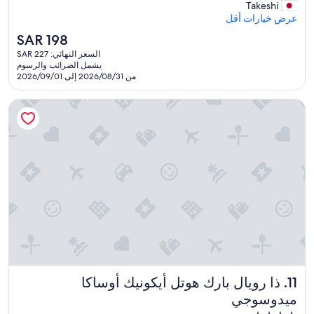
も
Takeshi
v
تقييمًا)
綺
عرض خيارات أقل
e
麗
n
السعر
SAR 198
。
t
الحالي
السعر النهائي: SAR 227
ユ
h
هو
يشمل الضرائب والرسوم
ニ
o
SAR
من 2026/08/31 إلى 2026/09/01
バ
u
198
の
g
ذا رويال بارك هوتل أيكونيك أوساكا ميدوسوجي
近
h
く
w
で
e
便
’
も
r
い
e
い
t
。
r
ス
a
パ
v
も
e
提
l
携
l
ホ
i
ذا رويال بارك هوتل أيكونيك أوساكا ميدوسوجي
11. ذا رويال بارك هوتل أيكونيك أوساكا
テ
n
ル
g
ميدوسوجي
よ
a