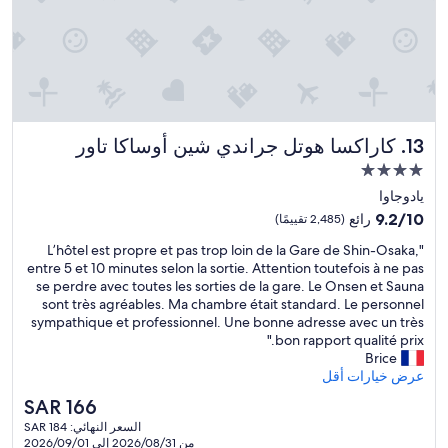
e
c
h
y
a
m
e
كاراكسا هوتل جراندي شين أوساكا تاور
13. كاراكسا هوتل جراندي شين أوساكا تاور
n
i
مكان
t
إقامة
يادوجاوا
i
مصنف
e
9.2
9.2/10
رائع
(2,485 تقييمًا)
بـ
s
من
"
"L’hôtel est propre et pas trop loin de la Gare de Shin-Osaka,
.
10،
4.0
L
entre 5 et 10 minutes selon la sortie. Attention toutefois à ne pas
F
رائع،
نجوم
’
se perdre avec toutes les sorties de la gare. Le Onsen et Sauna
r
(2,485
h
sont très agréables. Ma chambre était standard. Le personnel
o
تقييمًا)
ô
sympathique et professionnel. Une bonne adresse avec un très
n
t
bon rapport qualité prix."
t
e
Brice
s
l
عرض خيارات أقل
t
e
a
السعر
SAR 166
s
f
الحالي
السعر النهائي: SAR 184
t
f
هو
من 2026/08/31 إلى 2026/09/01
p