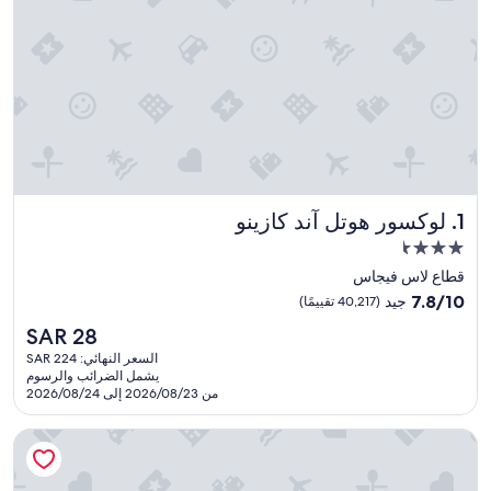
لوكسور هوتل آند كازينو
1. لوكسور هوتل آند كازينو
مكان
إقامة
قطاع لاس فيجاس
مصنف
7.8
7.8/10
جيد
(40,217 تقييمًا)
بـ
من
السعر
SAR 28
10،
3.5
الحالي
جيد،
السعر النهائي: SAR 224
نجمة
هو
يشمل الضرائب والرسوم
(40,217
SAR
من 2026/08/23 إلى 2026/08/24
تقييمًا)
28
إكسكاليبور هوتل آند كازينو