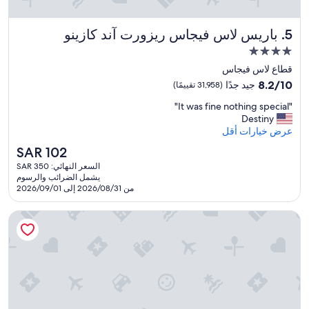
l
a
باريس لاس فيجاس ريزورت آند كازينو
5. باريس لاس فيجاس ريزورت آند كازينو
n
d
مكان
H
إقامة
قطاع لاس فيجاس
o
مصنف
8.2
t
8.2/10
جيد جدًا
(31,958 تقييمًا)
بـ
من
e
"
"It was fine nothing special"
10،
l
4.0
I
Destiny
جيد
i
نجوم
t
عرض خيارات أقل
جدًا،
n
w
(31,958
L
السعر
SAR 102
a
تقييمًا)
a
الحالي
السعر النهائي: SAR 350
s
s
هو
يشمل الضرائب والرسوم
f
V
SAR
من 2026/08/31 إلى 2026/09/01
i
e
102
n
g
فونتينبلو لاس فيجاس، ميتشيلين كي آوارد هوتل
e
a
n
s
o
.
t
T
h
h
i
e
n
l
g
o