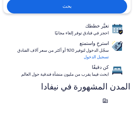
بحث
تغيُّر خططك
احجز في فنادق توفر إلغاء مجانيًا
استرخِ واستمتع
سجّل الدخول لتوفير 10% أو أكثر من سعر آلاف الفنادق
تسجيل الدخول
كن دقيقًا
ابحث فيما يقرب من مليون منشأة فندقية حول العالم
المدن المشهورة في ⁦نيفادا⁩
زيفير كوف