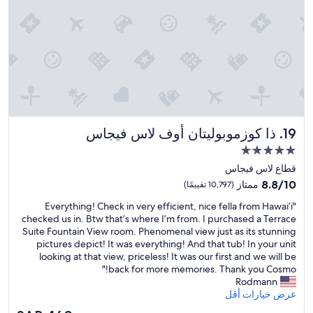
r
e
I
s
l
a
n
d
r
e
ذا كوزموبوليتان أوف لاس فيجاس
a
19. ذا كوزموبوليتان أوف لاس فيجاس
l
مكان
l
إقامة
قطاع لاس فيجاس
y
مصنف
.
8.8
8.8/10
ممتاز
(10,797 تقييمًا)
.
بـ
من
"
"Everything! Check in very efficient, nice fella from Hawai’i
.
10،
5.0
E
checked us in. Btw that’s where I’m from. I purchased a Terrace
ممتاز،
نجوم
v
Suite Fountain View room. Phenomenal view just as its stunning
(10,797
e
pictures depict! It was everything! And that tub! In your unit
تقييمًا)
r
looking at that view, priceless! It was our first and we will be
y
back for more memories. Thank you Cosmo!"
t
Rodmann
h
عرض خيارات أقل
i