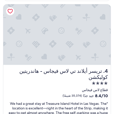
21
تريسر أيلاند تي لاس فيجاس - هاندريتين كوليكشن
تريسر أيلاند تي لاس فيجاس - هاندريتين كوليكشن
4. تريسر أيلاند تي لاس فيجاس - هاندريتين
كوليكشن
مكان
إقامة
قطاع لاس فيجاس
مصنف
8.4
8.4/10
جيد جدًا
(35,374 تقييمًا)
بـ
من
"
"We had a great stay at Treasure Island Hotel in Las Vegas. The
10،
4.0
W
location is excellent—right in the heart of the Strip, making it
جيد
نجوم
e
easy to get almost anywhere. The free self-parking was a huge
جدًا،