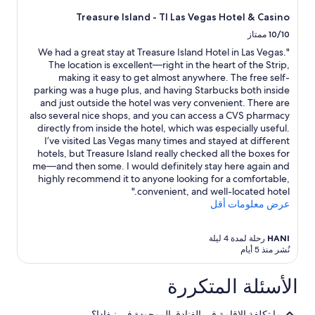
o
Treasure Island - TI Las Vegas Hotel & Casino
m
10/10
ممتاز
.
I
"We had a great stay at Treasure Island Hotel in Las Vegas.
p
The location is excellent—right in the heart of the Strip,
u
making it easy to get almost anywhere. The free self-
r
parking was a huge plus, and having Starbucks both inside
c
and just outside the hotel was very convenient. There are
h
also several nice shops, and you can access a CVS pharmacy
a
directly from inside the hotel, which was especially useful.
s
I’ve visited Las Vegas many times and stayed at different
e
hotels, but Treasure Island really checked all the boxes for
d
me—and then some. I would definitely stay here again and
a
highly recommend it to anyone looking for a comfortable,
T
convenient, and well-located hotel."
e
عرض معلومات أقل
r
r
a
HANI
رحلة لمدة 4 ليلة
نُشر منذ 5 أيام
c
e
S
الأسئلة المتكررة
u
i
t
ما تكلفة الإقامة في الفنادق الموجودة في نيفادا؟