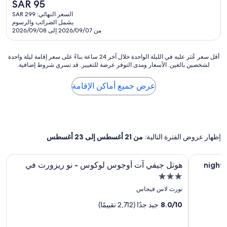
السعر
SAR 95
10،
i
4.0
الحالي
ممتاز،
c
السعر النهائي: SAR 299
نجوم
هو
يشمل الضرائب والرسوم
(14,823
e
SAR
من 2026/09/07 إلى 2026/09/08
تقييمًا)
f
95
e
l
أقل
أقل سعر عُثر عليه في الليلة الواحدة خلال آخر 24 ساعة بناءً على سعر إقامة ليلة واحدة
l
لشخصين بالغين. الأسعار ومدى التوفر عرضة للتغيير. قد تسري شروط إضافية.
سعر
a
عُثر
f
عليه
عرض جميع أماكن الإقامة
r
في
o
الليلة
m
الواحدة
H
خلال
a
آخر
w
إظهار عروض الفترة التالية:
من 21 أغسطس إلى 23 أغسطس
24
a
ساعة
i
بناءً
معرض
هوتل جيفي آت أوجوس لوكوس - نو ريزورت في
’
$89/ni
هوتل جيفي آت أوجوس لوكوس - نو ريزورت في
على
i
الصور
سعر
منشأة
c
لـ
إقامة
فندقية
h
نورث لاس فيجاس
هوتل
ليلة
e
مصنفة
واحدة
جيفي
8.0/10
جيد جدًا (2,712 تقييمًا)
c
بـ
لشخصين
k
آت
3.0
بالغين.
e