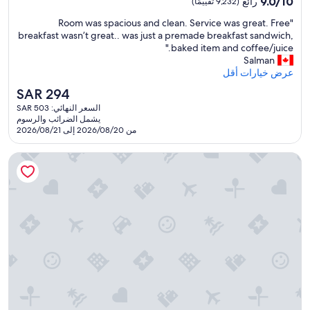
9.0
9.0/10
رائع
(9,232 تقييمًا)
e
s
بـ
من
t
v
"
"Room was spacious and clean. Service was great. Free
10،
4.0
h
i
R
breakfast wasn’t great.. was just a premade breakfast sandwich,
رائع،
نجوم
e
e
o
baked item and coffee/juice."
(9,232
h
l
o
Salman
تقييمًا)
o
l
m
عرض خيارات أقل
t
e
w
السعر
SAR 294
e
s
a
الحالي
l
u
السعر النهائي: SAR 503
s
هو
w
يشمل الضرائب والرسوم
s
s
SAR
من 2026/08/20 إلى 2026/08/21
a
é
p
294
s
e
a
v
بيلاجيو
s
c
e
h
i
r
o
o
y
r
u
c
m
s
o
i
a
n
s
n
v
l
d
e
e
c
n
s
l
i
r
e
e
é
a
n
n
n