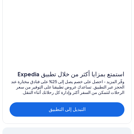
p
فنادق آردن
i
c
فنادق لوغاندل، نيفادا
t
u
فنادق كارلين
r
فنادق إنديان سبرينغز، نيفادا
e
s
فنادق لاس فيجاس
d
e
فنادق Motel 6 في موابا
p
فنادق منطقة رينو
i
c
Marriott Hotels & Resorts في منطقة رينو
t
استمتع بمزايا أكثر من خلال تطبيق Expedia
!
فنادق رايولايت
I
وفّر المزيد - احصل على خصم يصل إلى 25% على فنادق مختارة عند
فنادق ميسكيت
t
الحجز عبر التطبيق. تساعدك عروض تطبيقنا على التوفير من سعر
w
الرحلات لتتمكن من السفر أكثر وإدارة كل رحلاتك أثناء التنقل.
فنادق ماكديرميت
a
s
فنادق كالينتي
e
التبديل إلى التطبيق
فنادق جاربيدج
v
e
فنادق إيلي
r
y
فنادق بتصنيف 4 نجمة في بونكيرفيل، نيفادا