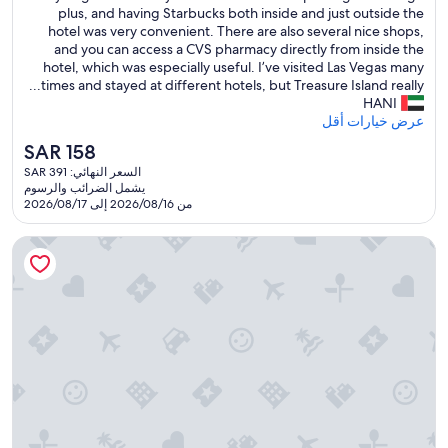
h
plus, and having Starbucks both inside and just outside the
(35,374
a
hotel was very convenient. There are also several nice shops,
تقييمًا)
d
and you can access a CVS pharmacy directly from inside the
a
hotel, which was especially useful. I’ve visited Las Vegas many
g
times and stayed at different hotels, but Treasure Island really...
r
HANI
e
عرض خيارات أقل
a
السعر
SAR 158
t
الحالي
السعر النهائي: SAR 391
s
هو
يشمل الضرائب والرسوم
t
SAR
من 2026/08/16 إلى 2026/08/17
a
158
y
باريس لاس فيجاس ريزورت آند كازينو
a
t
T
r
e
a
s
u
r
e
I
s