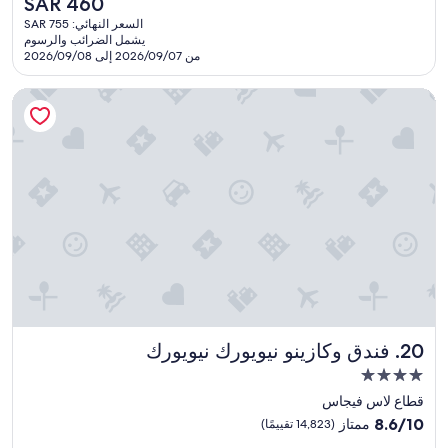
السعر
SAR 460
n
الحالي
السعر النهائي: SAR 755
g
هو
يشمل الضرائب والرسوم
!
SAR
من 2026/09/07 إلى 2026/09/08
C
460
h
فندق وكازينو نيويورك نيويورك
e
c
k
i
n
v
e
r
y
e
f
f
i
c
فندق وكازينو نيويورك نيويورك
20. فندق وكازينو نيويورك نيويورك
i
e
مكان
n
إقامة
قطاع لاس فيجاس
t
مصنف
8.6
,
8.6/10
ممتاز
(14,823 تقييمًا)
بـ
من
n