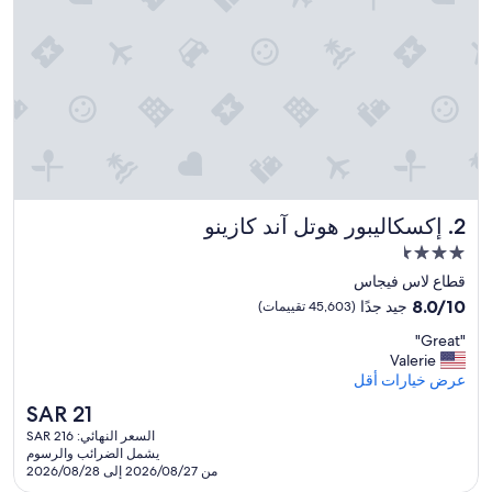
إكسكاليبور هوتل آند كازينو
2. إكسكاليبور هوتل آند كازينو
مكان
إقامة
قطاع لاس فيجاس
مصنف
8.0
8.0/10
جيد جدًا
(45,603 تقييمات)
بـ
من
"
"Great"
10،
3.5
G
Valerie
جيد
نجمة
r
عرض خيارات أقل
جدًا،
e
(45,603
السعر
SAR 21
a
تقييمات)
الحالي
السعر النهائي: SAR 216
t
هو
يشمل الضرائب والرسوم
"
SAR
من 2026/08/27 إلى 2026/08/28
21