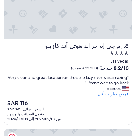
g
i
t
e
a
s
y
t
o
إم جي إم جراند هوتل آند كازينو
8. إم جي إم جراند هوتل آند كازينو
g
مكان
e
إقامة
t
Las Vegas
مصنف
a
8.2
8.2/10
جيد جدًا
(22,203 تقييمات)
l
بـ
من
m
"
"Very clean and great location on the strip lazy river was amazing
10،
4.0
V
o
can’t wait to go back!!!"
جيد
نجوم
e
s
marcos
جدًا،
t
r
عرض خيارات أقل
(22,203
a
y
تقييمات)
السعر
SAR 116
n
c
الحالي
السعر النهائي: SAR 345
y
l
هو
يشمل الضرائب والرسوم
w
e
SAR
من 2026/09/07 إلى 2026/09/08
h
a
116
e
n
ذا لينك هوتل آند كاسينو - آيه كيزارز ريواردز ديستينيشن
a
r