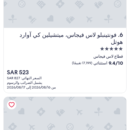
s
c
p
a
e
t
c
i
i
o
a
n
فونتينبلو لاس فيجاس، ميتشيلين كي آوارد هوتل
6. فونتينبلو لاس فيجاس، ميتشيلين كي آوارد
l
i
"
هوتل
s
e
مكان
x
إقامة
قطاع لاس فيجاس
c
مصنف
e
9.4
9.4/10
استثنائي
(17,199 تقييمًا)
بـ
l
من
السعر
SAR 523
l
10،
5.0
الحالي
e
استثنائي،
السعر النهائي: SAR 827
نجوم
هو
n
يشمل الضرائب والرسوم
(17,199
SAR
من 2026/08/16 إلى 2026/08/17
t
تقييمًا)
523
—
r
ذا فينيشيان ريزورت لاس فيجاس
i
g
h
t
i
n