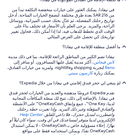
e
في نيفادا، يمكنك العثور على خيارات منخفضة التكلفة تبدأ من
F
من SAR 216 بعدة طرق مختلفة. لتصفح الخيارات المتاحة، أدخل
o
تواريخ رحلتك المفضلة، ثم عدّل بحثك حسب الميزانية، ووسائل
u
الراحة، والمزيد. يرجى العلم بأن الأسعار قد تختلف بناءً على
n
الوقت الذي تخطط للذهاب فيه، لذا إذا أمكن ذلك، فحاول تغيير
t
تواريخك كي تحصل على العرض المثالي.
a
i
ما أفضل منطقة للإقامة في نيفادا؟
n
V
نيفادا تضم الكثير من المناطق الرائعة للإقامة، بما في ذلك مدينة
i
لاس فيجاس
، أكثر مدينة يُقبل عليها المسافرون. أو سافر إلى
e
Reno
لتجربة shopping وnightlife. ولمزيد من خيارات الفنادق،
w
يمكنك زيارة
كارسون سيتي
.
r
o
لمَ ينبغي لي حجز فندق إقامتي في نيفادا من خلال Expedia؟
o
m
تقدم Expedia عروضًا مدهشة والعديد من الخيارات لحجز فندق
.
في نيفادا. بالإضافة إلى ذلك، تتيح لك منصّة المكافآت المجانية
P
لدينا، One Key™، جمع وإنفاق OneKeyCash™
على الأنشطة
h
والفنادق المؤهلة وغير ذلك المزيد. وإذا تغيرت خطة رحلتك
e
واضطررت لتبديل حجزك، فلا داعي للقلق.
Help Center
n
الإلكتروني لدينا متوفر لمساعدتك في أي وقت، سواء كان ليلاً أو
o
نهارًا.
إخلاء مسؤولية خاص بـ OneKeyCash - لا يمكن استبدال
m
OneKeyCash نقدًا، ويمكن استخدامه فقط على مواقع