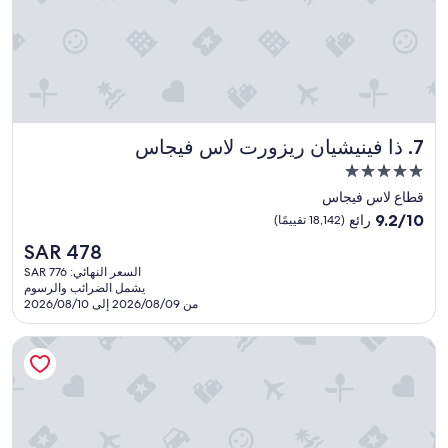
t
h
e
h
e
a
r
ذا فينيشيان ريزورت لاس فيجاس
t
7. ذا فينيشيان ريزورت لاس فيجاس
o
مكان
f
إقامة
قطاع لاس فيجاس
t
مصنف
h
9.2
9.2/10
رائع
(18,142 تقييمًا)
e
بـ
من
السعر
SAR 478
S
10،
5.0
الحالي
t
رائع،
السعر النهائي: SAR 776
نجوم
هو
r
يشمل الضرائب والرسوم
(18,142
SAR
من 2026/08/09 إلى 2026/08/10
i
تقييمًا)
478
p
,
إم جي إم جراند هوتل آند كازينو
m
a
k
i
n