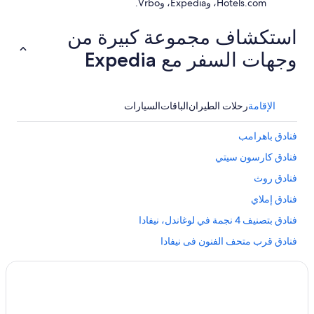
e
Hotels.com، وExpedia، وVrbo.
n
a
استكشاف مجموعة كبيرة من
l
v
وجهات السفر مع Expedia
i
e
w
j
الإقامة
رحلات الطيران
الباقات
السيارات
u
s
فنادق باهرامب
t
a
فنادق كارسون سيتي
s
i
فنادق روث
t
فنادق إملاي
s
s
فنادق بتصنيف 4 نجمة في لوغاندل، نيفادا
t
u
فنادق قرب متحف الفنون فى نيفادا
n
فنادق بتصنيف 4 نجمة في باهرامب
n
i
فنادق هاوثورن
n
g
فنادق ويلنجتون