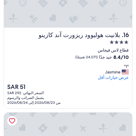
a
e
l
.
l
"
y
u
s
e
بلانيت هوليوود ريزورت آند كازينو
16. بلانيت هوليوود ريزورت آند كازينو
f
مكان
u
إقامة
l
قطاع لاس فيجاس
مصنف
.
8.4
8.4/10
جيد جدًا
(24,071 تقييمًا)
I
بـ
من
"
’
"1"
10،
4.0
v
1
Jasmine
جيد
نجوم
e
"
عرض خيارات أقل
جدًا،
v
(24,071
السعر
SAR 51
i
تقييمًا)
الحالي
السعر النهائي: SAR 292
s
هو
يشمل الضرائب والرسوم
i
SAR
من 2026/08/23 إلى 2026/08/24
t
51
e
ساهارا لاس فيجاس
d
L
a
s