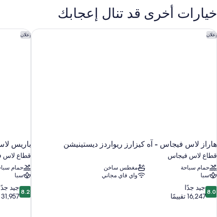
Tw
خيارات أخرى قد تنال إعجابك
Doubl
Roo
No
اراز لاس فيجاس - آه كيزارز ريواردز ديستينيشن
باريس لاس
إعلان
إعلان
smokin
هاراز لاس فيجاس - آه كيزارز ريواردز ديستينيشن
باريس لاس
قطاع لاس فيجاس
قطاع لاس 
حمام سباحة
مغطس ساخن
حمام سباح
سبا
واي فاي مجاني
سبا
8.2
8.
جيد جدًا
جيد جدًا
8.2
8.0
ن
من
16,247 تقييمًا
31,957 تقييمًا
10،
10،
يد
جيد