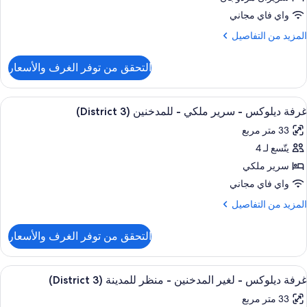
لمدخنين
(District
واي فاي مجاني
3
ريران
لمزيد
المزيد من التفاصيل
زدوجان
ن
لتفاصيل
التحقق من توفر الغرف والأسعار
ن
لمدخنين
رفة
(District
يلوكس
ستعراض
ألحفة محشوة بالريش وأسرّة بطبقة علوية 
3
7
غرفة ديلوكس - سرير ملكي - للمدخنين (District 3)
ميع
ريران
33 متر مربع
ور
زدوجان
يتّسع لـ 4
رفة
لمدخنين
يلوكس
سرير ملكي
(District
3
واي فاي مجاني
رير
لمزيد
المزيد من التفاصيل
لكي
ن
لتفاصيل
التحقق من توفر الغرف والأسعار
ن
لمدخنين
رفة
(District
يلوكس
ستعراض
ألحفة محشوة بالريش وأسرّة بطبقة علوية 
3
7
غرفة ديلوكس - لغير المدخنين - منظر للمدينة (District 3)
ميع
رير
33 متر مربع
لكي
ور