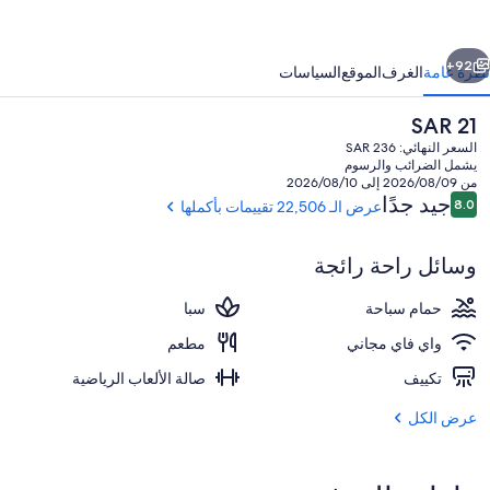
اسينو
ابق
التالي
يه
92+
نظرة عامة
الغرف
الموقع
السياسات
يزارز
السعر
SAR 21
يواردز
الحالي
السعر النهائي: SAR 236
يستينيشن
هو
يشمل الضرائب والرسوم
SAR
من 2026/08/09 إلى 2026/08/10
21
التقييمات
جيد جدًا
8.0
عرض الـ 22,506 تقييمات بأكملها
8.0 من 10
وسائل راحة رائجة
حمّام سباحة خارجي موسمي، كبائن (بتكلفة 
حمام سباحة
سبا
واي فاي مجاني
مطعم
تكييف
صالة الألعاب الرياضية
عرض الكل