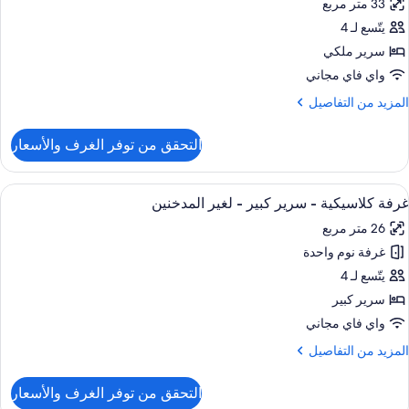
33 متر مربع
View
ور
Non
يتّسع لـ 4
رفة
Smokin
يلوكس
سرير ملكي
واي فاي مجاني
رير
لمزيد
المزيد من التفاصيل
لكي
ن
لتفاصيل
التحقق من توفر الغرف والأسعار
ن
غير
رفة
لمدخنين
يلوكس
ستعراض
ألحفة محشوة بالريش وأسرّة بطبقة علوية 
(Strip
5
غرفة كلاسيكية - سرير كبير - لغير المدخنين
ميع
رير
View
26 متر مربع
لكي
ور
غرفة نوم واحدة
رفة
غير
لاسيكية
يتّسع لـ 4
لمدخنين
(Strip
سرير كبير
View
رير
واي فاي مجاني
بير
لمزيد
المزيد من التفاصيل
ن
غير
لتفاصيل
التحقق من توفر الغرف والأسعار
ن
لمدخنين