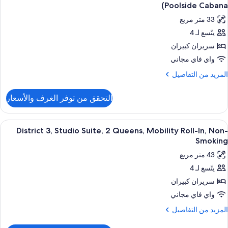
ميع
رير
Poolside Cabana)
لكي
ور
غير
33 متر مربع
رفة
لمدخنين
ش
يتّسع لـ 4
يلوكس
ذوي
(District
سريران كبيران
لاحتياجات
3
لخاصة
ريران
واي فاي مجاني
بيران
لمزيد
المزيد من التفاصيل
غير
ن
لمدخنين
لتفاصيل
غير
(District
التحقق من توفر الغرف والأسعار
ن
3
لمدخنين
رفة
(District
يلوكس
ستعراض
ألحفة محشوة بالريش وأسرّة بطبقة علوية 
6
District 3, Studio Suite, 2 Queens, Mobility Roll-In, Non-
ميع
ريران
Smoking
Dl
ور
بيران
Poolsid
43 متر مربع
Distric
Cabana
غير
يتّسع لـ 4
3
لمدخنين
سريران كبيران
Studi
(District
Suite
واي فاي مجاني
Dl
لمزيد
المزيد من التفاصيل
Poolsid
Queens
ن
Cabana
لتفاصيل