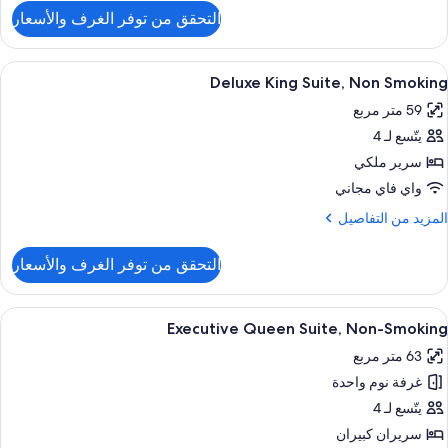
غير
لتفاصيل
التحقق من توفر الغرف والأسعار
ن
لمدخنين
رفة
اخرة.
ستعراض
ألحفة محشوة بالريش وأسرّة بطبقة علوية 
7
Deluxe King Suite, Non Smoking
ميع
ريران
59 متر مربع
ور
بيران
يتّسع لـ 4
Delux
غير
Kin
سرير ملكي
لمدخنين
Suite
واي فاي مجاني
No
لمزيد
المزيد من التفاصيل
Smokin
ن
لتفاصيل
التحقق من توفر الغرف والأسعار
ن
Delux
Kin
ستعراض
ألحفة محشوة بالريش وأسرّة بطبقة علوية 
6
Suite
Executive Queen Suite, Non-Smoking
ميع
No
63 متر مربع
ور
Smokin
غرفة نوم واحدة
Executiv
Quee
يتّسع لـ 4
Suite
سريران كبيران