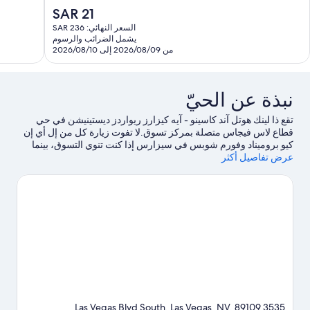
دًا،
جدًا،
السعر
SAR 21
31,957
16,24
الحالي
السعر النهائي: SAR 236
قييمًا
تقييمًا
هو
يشمل الضرائب والرسوم
SAR
من 2026/08/09 إلى 2026/08/10
21
نبذة عن الحيّ
تقع ذا لينك هوتل آند كاسينو - آيه كيزارز ريواردز ديستينيشن في حي
قطاع لاس فيجاس متصلة بمركز تسوق.لا تفوت زيارة كل من إل أي إن
كيو بروميناد وفورم شوبس في سيزارس إذا كنت تنوي التسوق، بينما
عرض تفاصيل أكثر
يُمكن لأولئك الذين يرغبون في اكتشاف مناطق الجذب الشهيرة في
المنطقة زيارة هاي رولر.هل ترغب في الاستمتاع بحضور حدث أو
مشاهدة مباراة في المدينة؟ شاهد ما يجري في ملعب تي موبايل.يحب
النزلاء الموقع موقع مركزي الخاص بـ المنتجع.
تفضل بزيارة أدلتنا للسفر
إلى لاس فيجاس
3535 Las Vegas Blvd South, Las Vegas, NV, 89109