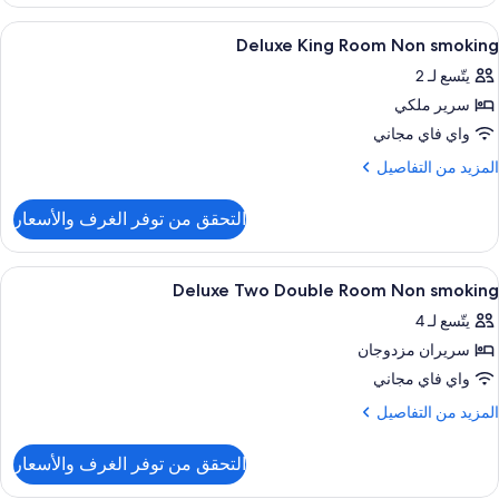
Distric
Non
3
ستعراض
ألحفة محشوة بالريش وأسرّة بطبقة علوية 
5
Smokin
Studi
Deluxe King Room Non smoking
ميع
Suite
يتّسع لـ 2
ور
Queens
سرير ملكي
Delux
Non
Kin
واي فاي مجاني
Smokin
Roo
لمزيد
المزيد من التفاصيل
No
ن
لتفاصيل
smokin
التحقق من توفر الغرف والأسعار
ن
Delux
Kin
ستعراض
تجهيزات دش، مستلزمات فاخرة للعناية ا
1
Roo
Deluxe Two Double Room Non smoking
ميع
No
يتّسع لـ 4
ور
smokin
سريران مزدوجان
Delux
Tw
واي فاي مجاني
Doubl
لمزيد
المزيد من التفاصيل
Roo
ن
لتفاصيل
No
التحقق من توفر الغرف والأسعار
ن
smokin
Delux