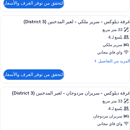
Mobilit
التحقق من توفر الغرف والأسعار
ن
Roll
Distric
In
3
ستعراض
ألحفة محشوة بالريش وأسرّة بطبقة علوية 
7
Non
Studi
غرفة ديلوكس - سرير ملكي - لغير المدخنين (District 3)
ميع
Suite
Smokin
33 متر مربع
ور
Queens
يتّسع لـ 4
رفة
Mobilit
يلوكس
سرير ملكي
Roll
In
واي فاي مجاني
Non
رير
لمزيد
المزيد من التفاصيل
Smokin
لكي
ن
لتفاصيل
التحقق من توفر الغرف والأسعار
ن
غير
رفة
لمدخنين
يلوكس
ستعراض
ألحفة محشوة بالريش وأسرّة بطبقة علوية 
(District
7
غرفة ديلوكس - سريران مزدوجان - لغير المدخنين (District 3)
ميع
رير
3
33 متر مربع
لكي
ور
يتّسع لـ 4
رفة
غير
يلوكس
سريران مزدوجان
لمدخنين
(District
واي فاي مجاني
3
ريران