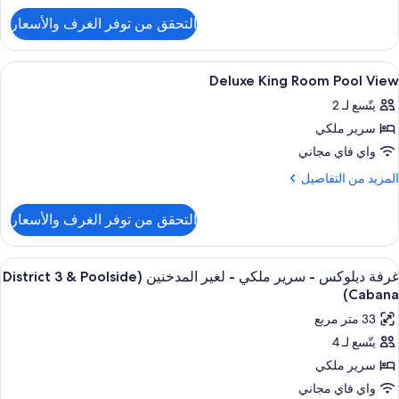
لتفاصيل
التحقق من توفر الغرف والأسعار
ن
غير
رفة
لمدخنين
يلوكس
ستعراض
ألحفة محشوة بالريش وأسرّة بطبقة علوية 
4
Deluxe King Room Pool View
ميع
ريران
منظر
يتّسع لـ 2
ور
بيران
لمسبح
سرير ملكي
Delux
غير
Kin
واي فاي مجاني
لمدخنين
Roo
لمزيد
المزيد من التفاصيل
منظر
Poo
ن
لمسبح
لتفاصيل
Vie
التحقق من توفر الغرف والأسعار
ن
Delux
Kin
ستعراض
ألحفة محشوة بالريش وأسرّة بطبقة علوية 
9
Roo
غرفة ديلوكس - سرير ملكي - لغير المدخنين (District 3 & Poolside
ميع
Poo
Cabana)
Vie
ور
33 متر مربع
رفة
يتّسع لـ 4
يلوكس
سرير ملكي
رير
واي فاي مجاني