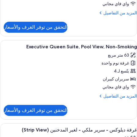
Non
واي فاي مجاني
Smokin
لمزيد
المزيد من التفاصيل
ن
لتفاصيل
التحقق من توفر الغرف والأسعار
ن
Executiv
Quee
ستعراض
ألحفة محشوة بالريش وأسرّة بطبقة علوية 
7
Suite
Executive Queen Suite, Pool View, Non-Smoking
ميع
Non
63 متر مربع
ور
Smokin
غرفة نوم واحدة
Executiv
Quee
يتّسع لـ 4
Suite
سريران كبيران
Poo
واي فاي مجاني
View
لمزيد
المزيد من التفاصيل
Non
ن
Smokin
لتفاصيل
التحقق من توفر الغرف والأسعار
ن
Executiv
Quee
ستعراض
ألحفة محشوة بالريش وأسرّة بطبقة علوية 
8
Suite
غرفة ديلوكس - سرير ملكي - لغير المدخنين (Strip View)
ميع
Poo