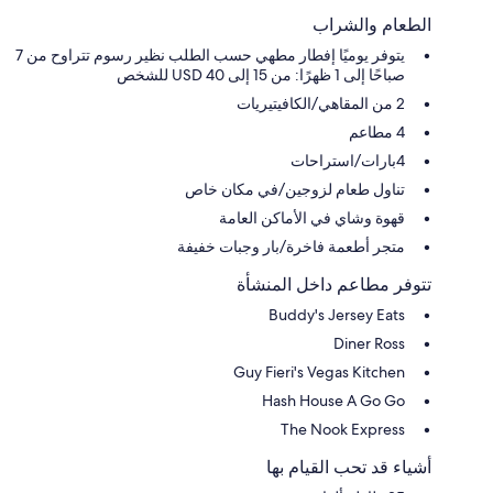
الطعام والشراب
يتوفر يوميًا إفطار مطهي حسب الطلب نظير رسوم تتراوح من 7
صباحًا إلى 1 ظهرًا: من 15 إلى 40 USD للشخص
2 من المقاهي/الكافيتيريات
4 مطاعم
4بارات/استراحات
تناول طعام لزوجين/في مكان خاص
قهوة وشاي في الأماكن العامة
متجر أطعمة فاخرة/بار وجبات خفيفة
تتوفر مطاعم داخل المنشأة
Buddy's Jersey Eats
Diner Ross
Guy Fieri's Vegas Kitchen
Hash House A Go Go
The Nook Express
أشياء قد تحب القيام بها