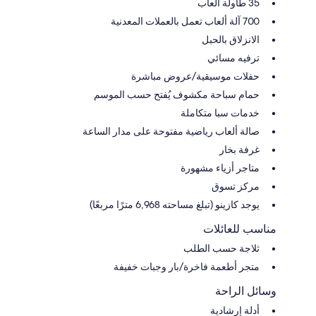
35 طاولة ألعاب
700 آلة ألعاب تعمل بالعملات المعدنية
الانزلاق بالحبل
ترفيه مسائي
حفلات موسيقية/عروض مباشرة
حمام سباحة مكشوف يُفتح حسب الموسم
خدمات سبا متكاملة
صالة ألعاب رياضية مفتوحة على مدار الساعة
غرفة بخار
متاجر أزياء مشهورة
مركز تسوق
يوجد كازينو (تبلغ مساحته 6,968 مترًا مربعًا)
مناسب للعائلات
ثلاجة حسب الطلب
متجر أطعمة فاخرة/بار وجبات خفيفة
وسائل الراحة
أدلة إرشادية