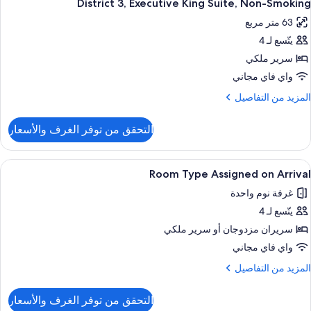
(District
6
District 3, Executive King Suite, Non-Smoking
ميع
غير
3
63 متر مربع
ور
لمدخنين
يتّسع لـ 4
Distric
منظر
3
سرير ملكي
لمسبح
Executiv
(District
واي فاي مجاني
3
Kin
لمزيد
المزيد من التفاصيل
Suite
ن
Non
لتفاصيل
التحقق من توفر الغرف والأسعار
ن
Smokin
Distric
3
ستعراض
المنشأة من الخارج
6
Executiv
Room Type Assigned on Arrival
ميع
Kin
غرفة نوم واحدة
ور
Suite
Non
يتّسع لـ 4
Roo
Smokin
Typ
سريران مزدوجان‫‬ أو سرير ملكي
Assigne
واي فاي مجاني
o
لمزيد
المزيد من التفاصيل
Arriva
ن
لتفاصيل
التحقق من توفر الغرف والأسعار
ن