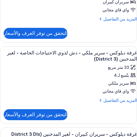
يلوكس
سريران كبيران
لمدينة
(District
واي فاي مجاني
3
غير
لمزيد
المزيد من التفاصيل
لمدخنين
ن
لتفاصيل
التحقق من توفر الغرف والأسعار
ن
منظر
رفة
لمسبح
يلوكس
ستعراض
ألحفة محشوة بالريش وأسرّة بطبقة علوية 
(District
8
غرفة ديلوكس - سرير ملكي - دش لذوي الاحتياجات الخاصة - لغير
ميع
غير
3
المدخنين (District 3)
ور
لمدخنين
33 متر مربع
رفة
منظر
يتّسع لـ 4
يلوكس
لمسبح
سرير ملكي
(District
3
رير
واي فاي مجاني
لكي
لمزيد
المزيد من التفاصيل
ن
لتفاصيل
ش
التحقق من توفر الغرف والأسعار
ن
ذوي
رفة
لاحتياجات
يلوكس
ستعراض
ألحفة محشوة بالريش وأسرّة بطبقة علوية 
6
لخاصة
غرفة ديلوكس - سريران كبيران - لغير المدخنين (District 3 Dlx