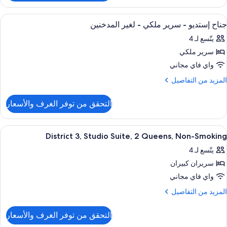
Roo
Typ
ستعراض
ألحفة محشوة بالريش وأسرّة بطبقة علوية 
4
Assigne
جناح إستديو - سرير ملكي - لغير المدخنين
ميع
o
يتّسع لـ 4
ور
Arriva
سرير ملكي
ناح
ستديو
واي فاي مجاني
لمزيد
المزيد من التفاصيل
رير
ن
لتفاصيل
لكي
التحقق من توفر الغرف والأسعار
ن
ناح
غير
ستديو
ستعراض
ألحفة محشوة بالريش وأسرّة بطبقة علوية 
4
لمدخنين
District 3, Studio Suite, 2 Queens, Non-Smoking
ميع
رير
يتّسع لـ 4
لكي
ور
سريران كبيران
Distric
غير
3
واي فاي مجاني
لمدخنين
Studi
لمزيد
المزيد من التفاصيل
Suite
ن
لتفاصيل
التحقق من توفر الغرف والأسعار
ن
Queens