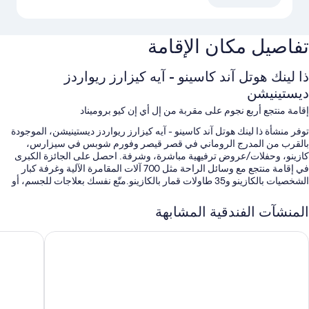
تفاصيل مكان الإقامة
ذا لينك هوتل آند كاسينو - آيه كيزارز ريواردز
ديستينيشن
إقامة منتجع أربع نجوم على مقربة من إل أي إن كيو بروميناد
توفر منشأة ذا لينك هوتل آند كاسينو - آيه كيزارز ريواردز ديستينيشن، الموجودة
بالقرب من المدرج الروماني في قصر قيصر وفورم شوبس في سيزارس،
كازينو، وحفلات/عروض ترفيهية مباشرة، وشرفة. احصل على الجائزة الكبرى
في إقامة منتجع مع وسائل الراحة مثل 700 آلات المقامرة الآلية وغرفة كبار
الشخصيات بالكازينو و35 طاولات قمار بالكازينو.متّع نفسك بعلاجات للجسم، أو
جلسات تدليك بالأحجاز الساخنة، أو معالجات لتقشير البشرة في السبا الموجودة
في المنشأة.في الـ 4 من المطاعم الموجودة في داخل المنشأة، استمتع بالإفطار،
المنشآت الفندقية المشابهة
والإفطار المتأخر، والغداء، والعشاء، والأطباق الأمريكية.استمتع بمركز اللياقة
البدنية الذي يعمل على مدار 24 ساعة، إلى جانب ممارسة أنشطة مثل الانزلاق
لامنجو لاس فيجاس هوتل آند كازينو
بلانيت هول
بالحبل.ابقَ على اتصال من خلال واي فاي مجاني داخل الغرفة، بسرعة 25+
ميجابايت/الثانية، ويمكن للنزلاء العثور على وسائل الراحة الأخرى مثل مركز
تسوق في المنشأة و2 مقاهي/كافيتيريات.
تشمل الامتيازات الإضافية: