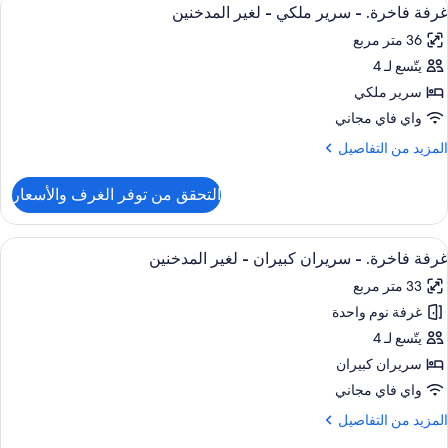
ستعراض
6
غرفة فاخرة. - سرير ملكي - لغير المدخنين
ميع
ريران
نظر
36 متر مربع
ور
زدوجان
لمدينة
يتّسع لـ 4
رفة
غير
اخرة.
سرير ملكي
لمدخنين
واي فاي مجاني
نظر
رير
لمزيد
المزيد من التفاصيل
لمدينة
لكي
ن
لتفاصيل
التحقق من توفر الغرف والأسعار
ن
غير
رفة
لمدخنين
اخرة.
ستعراض
ألحفة محشوة بالريش وأسرّة بطبقة علوية 
6
غرفة فاخرة. - سريران كبيران - لغير المدخنين
ميع
رير
33 متر مربع
لكي
ور
غرفة نوم واحدة
رفة
غير
اخرة.
يتّسع لـ 4
لمدخنين
سريران كبيران
ريران
واي فاي مجاني
بيران
لمزيد
المزيد من التفاصيل
ن