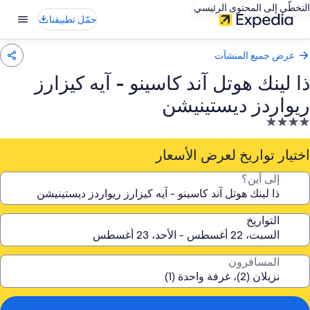
التخطّي إلى المحتوى الرئيسي
حمّل تطبيقنا
عرض جميع المنشآت
ذا لينك هوتل آند كاسينو - آيه كيزارز
ريواردز ديستينيشن
نشأة
ندقية
صنفة
اختيار تواريخ لعرض الأسعار
ـ
إلى أين؟
4.
جوم
التواريخ
المسافرون