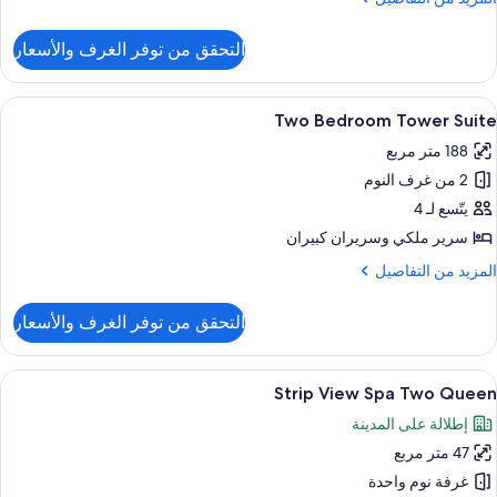
ن
لتفاصيل
التحقق من توفر الغرف والأسعار
ن
Tw
Bedroo
ستعراض
أغطية فراش متميزة وأسرّة بطبقة علوية مر
4
Gran
Two Bedroom Tower Suite
ميع
Lakevie
188 متر مربع
Suit
ور
2 من غرف النوم
Tw
Bedroo
يتّسع لـ 4
Towe
سرير ملكي‫‬ وسريران كبيران
Suit
لمزيد
المزيد من التفاصيل
ن
لتفاصيل
التحقق من توفر الغرف والأسعار
ن
Tw
Bedroo
ستعراض
أغطية فراش متميزة وأسرّة بطبقة علوية مر
6
Towe
Strip View Spa Two Queen
ميع
Suit
إطلالة على المدينة
ور
47 متر مربع
Stri
Vie
غرفة نوم واحدة