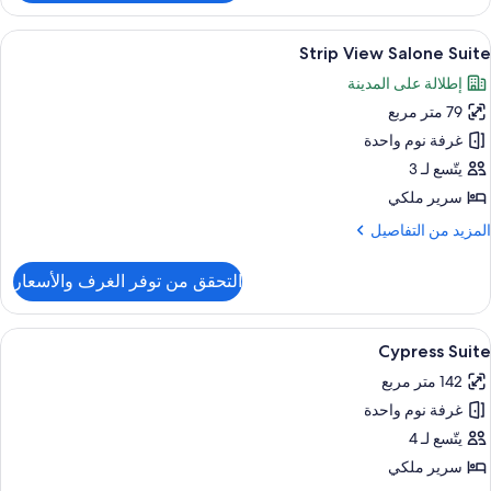
Accessibl
Bellagi
ستعراض
أغطية فراش متميزة وأسرّة بطبقة علوية مر
6
Suit
Strip View Salone Suite
ميع
إطلالة على المدينة
ور
79 متر مربع
Stri
Vie
غرفة نوم واحدة
Salon
يتّسع لـ 3
Suit
سرير ملكي
لمزيد
المزيد من التفاصيل
ن
لتفاصيل
التحقق من توفر الغرف والأسعار
ن
Stri
Vie
ستعراض
أغطية فراش متميزة وأسرّة بطبقة علوية مر
4
Salon
Cypress Suite
ميع
Suit
142 متر مربع
ور
غرفة نوم واحدة
Cypres
Suit
يتّسع لـ 4
سرير ملكي