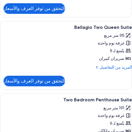
لتفاصيل
التحقق من توفر الغرف والأسعار
ن
Stri
Vie
ستعراض
أغطية فراش متميزة وأسرّة بطبقة علوية مر
4
Sp
Bellagio Two Queen Suite
ميع
Kin
95 متر مربع
ور
غرفة نوم واحدة
Bellagi
Tw
يتّسع لـ 5
Quee
سريران كبيران
Suit
لمزيد
المزيد من التفاصيل
ن
لتفاصيل
التحقق من توفر الغرف والأسعار
ن
Bellagi
Tw
ستعراض
أغطية فراش متميزة وأسرّة بطبقة علوية مر
4
Quee
Two Bedroom Penthouse Suite
ميع
Suit
191 متر مربع
ور
غرفة نوم واحدة
Tw
Bedroo
يتّسع لـ 6
Penthous
سريران ملكيّان