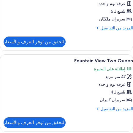
غرفة نوم واحدة
Presidentia
Suit
يتّسع لـ 6
سريران ملكيّان
لمزيد
المزيد من التفاصيل
ن
لتفاصيل
التحقق من توفر الغرف والأسعار
ن
Presidentia
Suit
ستعراض
أغطية فراش متميزة وأسرّة بطبقة علوية مر
6
Fountain View Two Queen
ميع
إطلالة على البحيرة
ور
47 متر مربع
Fountai
Vie
غرفة نوم واحدة
Tw
يتّسع لـ 4
Quee
سريران كبيران
لمزيد
المزيد من التفاصيل
ن
لتفاصيل
التحقق من توفر الغرف والأسعار
ن
Fountai