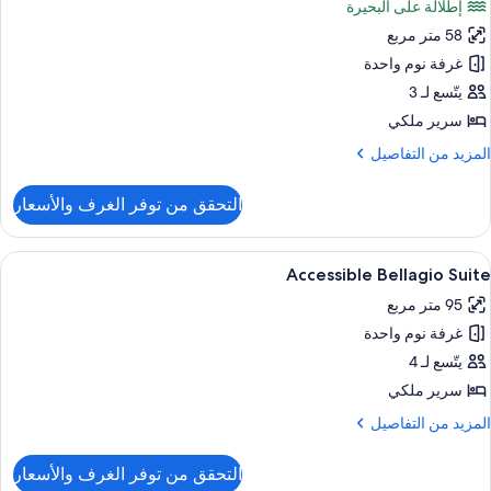
إطلالة على البحيرة
ور
58 متر مربع
Towe
Fountai
غرفة نوم واحدة
Vie
يتّسع لـ 3
Kin
سرير ملكي
لمزيد
المزيد من التفاصيل
ن
لتفاصيل
التحقق من توفر الغرف والأسعار
ن
Towe
Fountai
ستعراض
أغطية فراش متميزة وأسرّة بطبقة علوية مر
4
Vie
Accessible Bellagio Suite
ميع
Kin
95 متر مربع
ور
غرفة نوم واحدة
Accessibl
Bellagi
يتّسع لـ 4
Suit
سرير ملكي
لمزيد
المزيد من التفاصيل
ن
لتفاصيل
التحقق من توفر الغرف والأسعار
ن