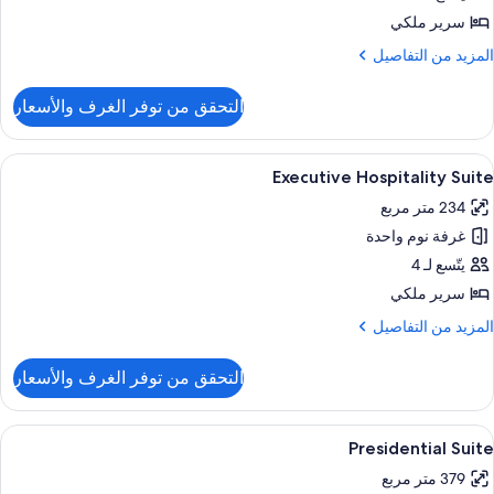
Suit
سرير ملكي
لمزيد
المزيد من التفاصيل
ن
لتفاصيل
التحقق من توفر الغرف والأسعار
ن
Fountai
Vie
ستعراض
أغطية فراش متميزة وأسرّة بطبقة علوية مر
5
Bellagi
Executive Hospitality Suite
ميع
Suit
234 متر مربع
ور
غرفة نوم واحدة
Executiv
Hospitalit
يتّسع لـ 4
Suit
سرير ملكي
لمزيد
المزيد من التفاصيل
ن
لتفاصيل
التحقق من توفر الغرف والأسعار
ن
Executiv
Hospitalit
ستعراض
أغطية فراش متميزة وأسرّة بطبقة علوية مر
4
Suit
Presidential Suite
ميع
379 متر مربع
ور