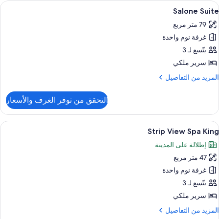
Suit
ستعراض
أغطية فراش متميزة وأسرّة بطبقة علوية مر
5
Salone Suite
ميع
79 متر مربع
ور
غرفة نوم واحدة
Salon
Suit
يتّسع لـ 3
سرير ملكي
لمزيد
المزيد من التفاصيل
ن
لتفاصيل
التحقق من توفر الغرف والأسعار
ن
Salon
Suit
ستعراض
أغطية فراش متميزة وأسرّة بطبقة علوية مر
6
Strip View Spa King
ميع
إطلالة على المدينة
ور
47 متر مربع
Stri
Vie
غرفة نوم واحدة
Sp
يتّسع لـ 3
Kin
سرير ملكي
لمزيد
المزيد من التفاصيل
ن