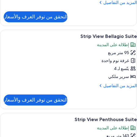
لمزيد
المزيد من التفاصيل
ن
لتفاصيل
التحقق من توفر الغرف والأسعار
ن
Cypres
Suit
ستعراض
أغطية فراش متميزة وأسرّة بطبقة علوية مر
6
Strip View Bellagio Suite
ميع
إطلالة على المدينة
ور
95 متر مربع
Stri
Vie
غرفة نوم واحدة
Bellagi
يتّسع لـ 4
Suit
سرير ملكي
لمزيد
المزيد من التفاصيل
ن
لتفاصيل
التحقق من توفر الغرف والأسعار
ن
Stri
Vie
ستعراض
أغطية فراش متميزة وأسرّة بطبقة علوية مر
5
Bellagi
Strip View Penthouse Suite
ميع
Suit
إطلالة على المدينة
ور
143 متر مربع