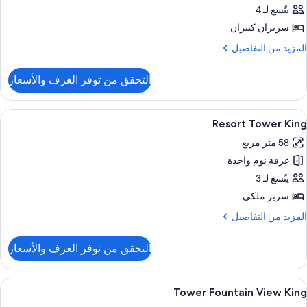
Premie
يتّسع لـ 4
Tw
سريران كبيران
Quee
لمزيد
المزيد من التفاصيل
ن
لتفاصيل
التحقق من توفر الغرف والأسعار
ن
Accessibl
Premie
ستعراض
أغطية فراش متميزة وأسرّة بطبقة علوية مر
4
Tw
Resort Tower King
ميع
Quee
58 متر مربع
ور
غرفة نوم واحدة
Resor
Towe
يتّسع لـ 3
Kin
سرير ملكي
لمزيد
المزيد من التفاصيل
ن
لتفاصيل
التحقق من توفر الغرف والأسعار
ن
Resor
Towe
ستعراض
أغطية فراش متميزة وأسرّة بطبقة علوية مر
5
Kin
Tower Fountain View King
ميع