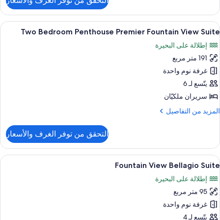
التحقق من توفر الغرف والأسعار
ن
Accessibl
Restor
ستعراض
أغطية فراش متميزة وأسرّة بطبقة علوية مر
6
Premie
Two Bedroom Penthouse Premier Fountain View Suite
ميع
Tw
إطلالة على البحيرة
ور
Quee
191 متر مربع
Tw
Bedroo
غرفة نوم واحدة
Penthous
يتّسع لـ 6
Premie
سريران ملكيّان
Fountai
لمزيد
المزيد من التفاصيل
Vie
ن
Suit
لتفاصيل
التحقق من توفر الغرف والأسعار
ن
Tw
Bedroo
ستعراض
أغطية فراش متميزة وأسرّة بطبقة علوية مر
9
Penthous
Fountain View Bellagio Suite
ميع
Premie
إطلالة على البحيرة
ور
Fountai
Vie
95 متر مربع
Fountai
Suit
Vie
غرفة نوم واحدة
Bellagi
يتّسع لـ 4