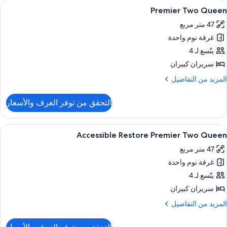
ستعراض
أغطية فراش متميزة وأسرّة بطبقة علوية مر
4
Premier Two Queen
ميع
47 متر مربع
ور
غرفة نوم واحدة
Premie
Tw
يتّسع لـ 4
Quee
سريران كبيران
لمزيد
المزيد من التفاصيل
ن
لتفاصيل
التحقق من توفر الغرف والأسعار
ن
Premie
Tw
ستعراض
أغطية فراش متميزة وأسرّة بطبقة علوية مر
4
Quee
Accessible Restore Premier Two Queen
ميع
47 متر مربع
ور
غرفة نوم واحدة
Accessibl
Restor
يتّسع لـ 4
Premie
سريران كبيران
Tw
لمزيد
المزيد من التفاصيل
Quee
ن
لتفاصيل