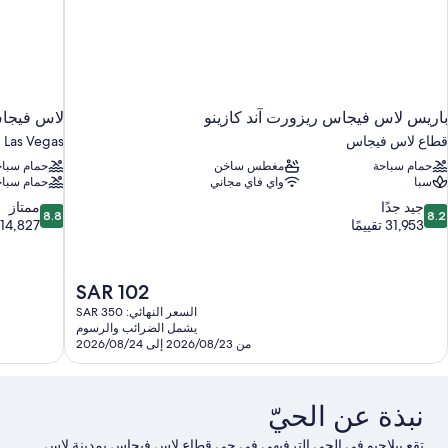
باريس لاس فيجاس ريزورت آند كازينو
لاس فيجاس
قطاع لاس فيجاس
Las Vegas
حمام سباحة
مغطس ساخن
حمام سباح
سبا
واي فاي مجاني
حمام سباح
8.8
8.
جيد جدًا
ممتاز
8.8
8.2
ن
من
31,953 تقييمًا
14,827 تقييمًا
10،
10،
يد
ممتاز،
دًا،
14,827
السعر
SAR 102
31,95
تقييمًا
الحالي
السعر النهائي: SAR 350
قييمًا
هو
يشمل الضرائب والرسوم
SAR
من 2026/08/23 إلى 2026/08/24
102
نبذة عن الحيّ
تقع بيلاجيو في الحي الترفيهي في حي قطاع لاس فيجاس بمدينة لاس