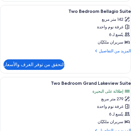
Vie
ستعراض
أغطية فراش متميزة وأسرّة بطبقة علوية مر
5
Penthous
Two Bedroom Bellagio Suite
ميع
Suit
142 متر مربع
ور
غرفة نوم واحدة
Tw
Bedroo
يتّسع لـ 6
Bellagi
سريران ملكيّان
Suit
لمزيد
المزيد من التفاصيل
ن
لتفاصيل
التحقق من توفر الغرف والأسعار
ن
Tw
Bedroo
ستعراض
أغطية فراش متميزة وأسرّة بطبقة علوية مر
12
Bellagi
Two Bedroom Grand Lakeview Suite
ميع
Suit
إطلالة على البحيرة
ور
279 متر مربع
Tw
Bedroo
غرفة نوم واحدة
Gran
يتّسع لـ 6
Lakevie
سريران ملكيّان
Suit
لمزيد
المزيد من التفاصيل