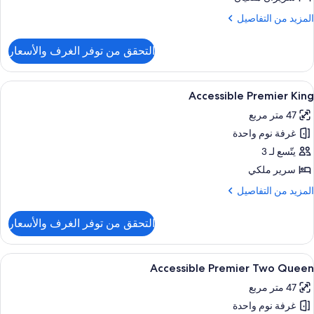
Suit
لمزيد
المزيد من التفاصيل
ن
لتفاصيل
التحقق من توفر الغرف والأسعار
ن
Tw
Bedroo
ستعراض
أغطية فراش متميزة وأسرّة بطبقة علوية مر
4
Penthous
Accessible Premier King
ميع
Suit
47 متر مربع
ور
غرفة نوم واحدة
Accessibl
Premie
يتّسع لـ 3
Kin
سرير ملكي
لمزيد
المزيد من التفاصيل
ن
لتفاصيل
التحقق من توفر الغرف والأسعار
ن
Accessibl
Premie
ستعراض
أغطية فراش متميزة وأسرّة بطبقة علوية مر
4
Kin
Accessible Premier Two Queen
ميع
47 متر مربع
ور
غرفة نوم واحدة
Accessibl