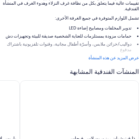
تقييمات عالية فيما يتعلق بكل من نظافة غرف النزلاء وهدوء الغرف في المنشأة
الفندقية.
تشمل اللوازم المتوفرة في جميع الغرفة الأخرى:
تدوير المخلفات ومصابيح إضاءة LED
حمامات مزودة بمستلزمات للعناية الشخصية صديقة للبيئة وتجهيزات دش
دواليب/خزائن ملابس، وأسرّة أطفال مجانية، وقنوات تلفزيونية باشتراك
مدفوع
عرض المزيد عن هذه المنشأة
المنشآت الفندقية المشابهة
ا فينيشيان ريزورت لاس فيجاس
باريس لاس
ذا
باريس
ذا فينيشيان ريزورت لاس فيجاس
باريس لا