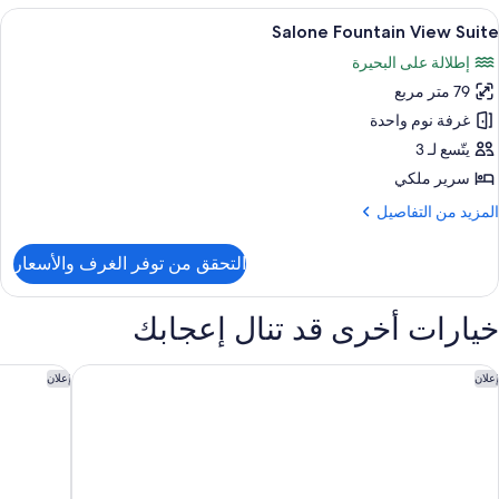
Vie
ستعراض
أغطية فراش متميزة وأسرّة بطبقة علوية مر
5
Tw
Salone Fountain View Suite
ميع
Quee
إطلالة على البحيرة
ور
79 متر مربع
Salon
Fountai
غرفة نوم واحدة
Vie
يتّسع لـ 3
Suit
سرير ملكي
لمزيد
المزيد من التفاصيل
ن
لتفاصيل
التحقق من توفر الغرف والأسعار
ن
Salon
Fountai
خيارات أخرى قد تنال إعجابك
Vie
Suit
اريس لاس فيجاس ريزورت آند كازينو
لاس فيجاس
إعلان
إعلان