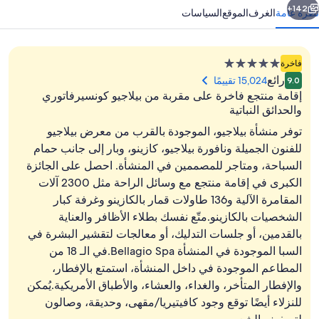
142+
نظرة عامة
الغرف
الموقع
السياسات
منشأة
فاخرة
فندقية
رائع
15,024 تقييمًا
9.0
مصنفة
إقامة منتجع فاخرة على مقربة من بيلاجيو كونسيرفاتوري
بـ
والحدائق النباتية
5.0
توفر منشأة بيلاجيو، الموجودة بالقرب من معرض بيلاجيو
نجوم
للفنون الجميلة ونافورة بيلاجيو، كازينو، وبار إلى جانب حمام
المنشأة من الخارج
السباحة، ومتاجر للمصممين في المنشأة. احصل على الجائزة
الكبرى في إقامة منتجع مع وسائل الراحة مثل 2300 آلات
المقامرة الآلية و136 طاولات قمار بالكازينو وغرفة كبار
الشخصيات بالكازينو.متّع نفسك بطلاء الأظافر والعناية
بالقدمين، أو جلسات التدليك، أو معالجات لتقشير البشرة في
السبا الموجودة في المنشأة Bellagio Spa.في الـ 18 من
المطاعم الموجودة في داخل المنشأة، استمتع بالإفطار،
والإفطار المتأخر، والغداء، والعشاء، والأطباق الأمريكية.يُمكن
للنزلاء أيضًا توقع وجود كافيتيريا/مقهى، وحديقة، وصالون