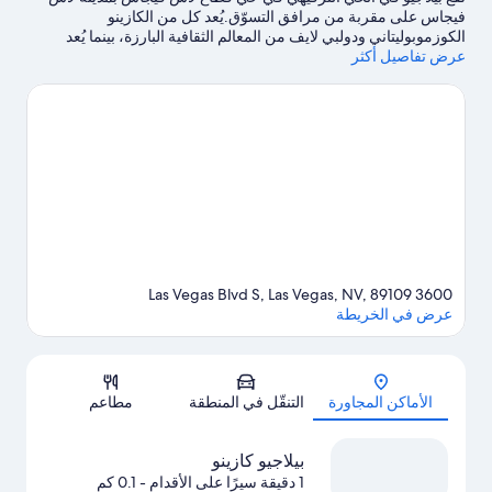
فيجاس على مقربة من مرافق التسوّق.يُعد كل من الكازينو
الكوزموبوليتاني ودولبي لايف من المعالم الثقافية البارزة، بينما يُعد
عرض تفاصيل أكثر
نافورة بيلاجيو من المعالم البارزة.هل ترغب في الاستمتاع بحضور حدث
أو مشاهدة مباراة؟ شاهد ما يجري في ملعب إم جي إم جاردن جاردن أو
ملعب تي موبايل.يحب النزلاء الموقع موقع مركزي الخاص بـ
المنتجع.
تفضل بزيارة أدلتنا للسفر إلى لاس فيجاس
3600 Las Vegas Blvd S, Las Vegas, NV, 89109
عرض في الخريطة
الخريطة
الأماكن المجاورة
التنقّل في المنطقة
مطاعم
بيلاجيو كازينو
1 دقيقة سيرًا على الأقدام
- 0.1 كم