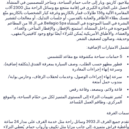
بيلاجيو، كازينو، وبار إلى جانب حمام السباحة، ومتاجر للمصممين في المنشأة.
احصل على الجائزة الكبرى في إقامة منتجع مع وسائل الراحة مثل 2300 آلات
المقامرة الآلية و136 طاولات قمار بالكازينو وغرفة كبار الشخصيات بالكازينو.متّع
نفسك بطلاء الأظافر والعناية بالقدمين، أو جلسات التدليك، أو معالجات لتقشير
البشرة في السبا الموجودة في المنشأة Bellagio Spa.في الـ 18 من المطاعم
الموجودة في داخل المنشأة، استمتع بالإفطار، والإفطار المتأخر، والغداء،
والعشاء، والأطباق الأمريكية.يُمكن للنزلاء أيضًا توقع وجود كافيتيريا/مقهى،
وحديقة، وصالون لتصفيف الشعر.
تشمل الامتيازات الإضافية:
5 حمامات سباحة مكشوفة مع مقاعد للتشمس
فطور مطهو حسب الطلب، وصف السيارة بمعرفة الفندق (بتكلفة إضافية)،
وسرعة إنهاء إجراءات المغادرة
سرعة إنهاء إجراءات الوصول، وخدمات لحفلات الزفاف، وحارس بوابة/
مندوب حمل أمتعة
قاعة ولائم، ومصعد، وقاعة رقص
تُشير تقييمات النزلاء إلى المستوى المتميز لكل من حمّام السباحة، والموقع
المركزي، وطاقم العمل المُساعد
سمات الغرفة
تقدم جميع الغرف الـ 3933 وسائل راحة مثل خدمة الغرف على مدار 24 ساعة
وأغطية فراش متميزة، إلى جانب مزايا مثل تكييف وأرواب حمام. يُعطي النزلاء