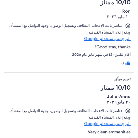
10/10 ممتاز
Ron
١٠ مايو ٢٠٢٦
عناصر نالت الإعجاب: ⁦النظافة⁩، و⁦تسجيل الوصول⁩، و⁦جهة التواصل مع المنشأة⁩،
و⁦دقة إعلان المنشأة الفندقية⁩
الترجمة باستخدام Google
Good stay, thanks!
أقام ليلتين (2) في شهر مايو عام 2026
0
تقييم موثَّق
10/10 ممتاز
Julie-Anne
٢٠ مايو ٢٠٢٦
عناصر نالت الإعجاب: ⁦النظافة⁩، و⁦تسجيل الوصول⁩، و⁦جهة التواصل مع المنشأة⁩،
و⁦دقة إعلان المنشأة الفندقية⁩
الترجمة باستخدام Google
Very clean ammenities