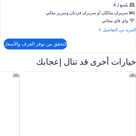
رفتا
يتّسع لـ 4
وم
سريران ملكيّان‫‬ أو سريران فرديان‫‬ وسرير ملكي
واي فاي مجاني
نظر
لمزيد
المزيد من التفاصيل
لبحيرة
ن
لتفاصيل
التحقق من توفر الغرف والأسعار
ن
قة
خيارات أخرى قد تنال إعجابك
رفتا
وم
يو تي كوينزتاون
ذا كارلين 
إعلان
إعلان
نظر
لبحيرة