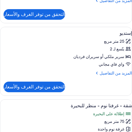
لمزيد
المزيد من التفاصيل
ن
نظر
لتفاصيل
التحقق من توفر الغرف والأسعار
ن
لبحيرة
قة
ستعراض
خزنة داخل الغرفة ومكواة/لوح كي وأسرّة أط
11
رفة
إستديو
ميع
وم
25 متر مربع
احدة
ور
يتّسع لـ 2
ستديو
نظر
سرير ملكي‫‬ أو سريران فرديان
لبحيرة
واي فاي مجاني
لمزيد
المزيد من التفاصيل
ن
لتفاصيل
التحقق من توفر الغرف والأسعار
ن
ستديو
ستعراض
تلفزيون إل سي دي
14
شقة - غرفتا نوم - منظر للبحيرة
ميع
إطلالة على البحيرة
ور
75 متر مربع
قة
غرفة نوم واحدة