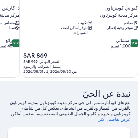
كيو تي كوينزتاون
ذا كارلين 
مركز مدينة كوينزتاون
مركز مدينة 
مطعم
تكييف
مغطس سا
تتوفر وجبة إفطار
تتوفر أماكن لصف
سبا
السيارات
9.2
9.
استثنائي
رائع
9.2
9.4
ن
من
1,000 تقييم
45 تقييمًا
10،
10،
السعر
SAR 869
ستثنائي،
رائع،
الحالي
السعر النهائي: SAR 999
45
1,00
هو
يشمل الضرائب والرسوم
قييم
تقييمًا
SAR
من 2026/08/30 إلى 2026/08/31
869
نبذة عن الحيّ
تقع هاي فيو أبارتمنتس في حي مركز مدينة كوينزتاون بمدينة كوينزتاون
بالقرب من المطار وبالقرب من الشاطئ. يعكس كل من شاطئ
كوينزتاون وبحيرة واكاتيبو الجمال الطبيعي للمنطقة بينما تتضمن أماكن
عرض تفاصيل أكثر
الجذب كادي شاك سيتي للجولف المصغر و Underwater
Observatory.لا تفوت زيارة كل من متنزه كيوي آند بيرد لايف وحلبة
كوينزتاون الجليدية أيضًا. خصص بعض الوقت لاستكشاف أنشطة
المنطقة، بما في ذلك بالقرب من مسارات تزلج والتزحلق على