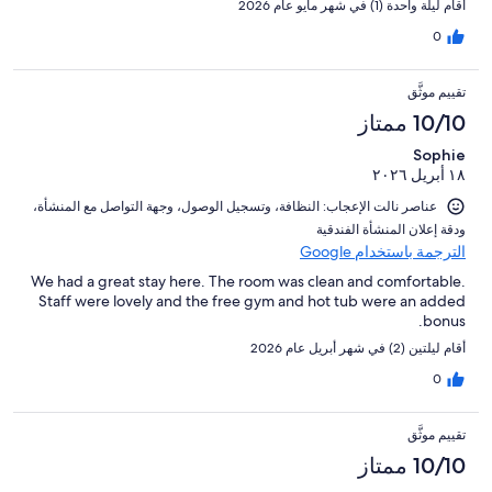
أقام ليلة واحدة (1) في شهر مايو عام 2026
0
تقييم موثَّق
10/10 ممتاز
Sophie
١٨ أبريل ٢٠٢٦
عناصر نالت الإعجاب: ⁦النظافة⁩، و⁦تسجيل الوصول⁩، و⁦جهة التواصل مع المنشأة⁩،
و⁦دقة إعلان المنشأة الفندقية⁩
الترجمة باستخدام Google
We had a great stay here. The room was clean and comfortable.
Staff were lovely and the free gym and hot tub were an added
bonus.
أقام ليلتين (2) في شهر أبريل عام 2026
0
تقييم موثَّق
10/10 ممتاز