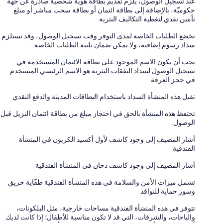
عند تسجيل الوصول، يلزَم تقديم بطاقة هوية شخصية صادرة عن جهة
حكوميّة، بالإضافة إلى بطاقة ائتمان أو بطاقة سحب مباشر أو مبلغ
تأمين نقدي لتغطية التكاليف النثرية
تخضع الطلبات الخاصة لمدى التوفر وقت تسجيل الوصول، وقد تستلزم
سداد رسوم إضافية، ولا يمكن ضمان تلبية الطلبات الخاصة.
يجب أن يكون الاسم الموجود على بطاقة الائتمان المستخدمة في
تسجيل الوصول لسداد النفقات النثرية هو الاسم الرئيسي المستخدم
في حجز الغرفة
تقبل هذه المنشأة السداد باستخدام البطاقات المدينة والدفع النقدي
تحتفظ هذه المنشأة بالحق في احتجاز مبلغ من بطاقة ائتمان النزيل قبل
الوصول.
أشار المضيف إلى وجود كاشف لأول أكسيد الكربون في المنشأة
الفندقية
أشار المضيف إلى وجود كاشف دخان في المنشأة الفندقية
تشمل ميزات الأمن والسلامة في هذه المنشأة الفندقية طفّاية حريق
وسور حماية للنوافذ
تتوفر في هذه المنشأة الفندقية مساحات خارجية، مثل البلكونات،
والباحات، والشرفات، التي قد لا تكون مناسبة للأطفال؛ إذا كانت لديك