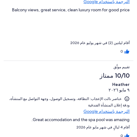
الترجمة باستخدام Google
Balcony views, great service, clean luxury room for good price
أقام ليلتين (2) في شهر يوليو عام 2026
0
تقييم موثَّق
10/10 ممتاز
Heather
٩ مايو ٢٠٢٦
عناصر نالت الإعجاب: ⁦النظافة⁩، و⁦تسجيل الوصول⁩، و⁦جهة التواصل مع المنشأة⁩،
و⁦دقة إعلان المنشأة الفندقية⁩
الترجمة باستخدام Google
Great accomodation and the spa pool was amazing.
أقام 4 ليالٍ في شهر مايو عام 2026
0