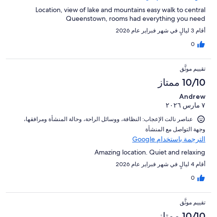
Location, view of lake and mountains easy walk to central
Queenstown, rooms had everything you need
أقام 3 ليالٍ في شهر فبراير عام 2026
0
تقييم موثَّق
10/10 ممتاز
Andrew
٧ مارس ٢٠٢٦
عناصر نالت الإعجاب: ⁦النظافة⁩، و⁦وسائل الراحة⁩، و⁦حالة المنشأة ومرافقها⁩،
و⁦جهة التواصل مع المنشأة⁩
الترجمة باستخدام Google
Amazing location. Quiet and relaxing
أقام 4 ليالٍ في شهر فبراير عام 2026
0
تقييم موثَّق
10/10 ممتاز