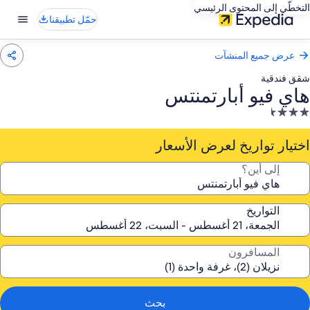
التخطّي إلى المحتوى الرئيسي
حمّل تطبيقنا
عرض جميع المنشآت
شقق فندقية
هاي فيو أبارتمنتس
نشأة
ندقية
صنفة
اختيار تواريخ لعرض الأسعار
ـ
إلى أين؟
3.
جمة
التواريخ
المسافرون
بحث