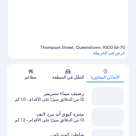
الثلج.
تفضل بزيارة أدلتنا للسفر إلى كوينزتاون
66-70 Thompson Street, Queenstown, 9300
عرض في الخريطة
الخريطة
الأماكن المجاورة
التنقّل في المنطقة
مطاعم
رصيف ميناء ستريمر
12 من الدقائق سيرًا على الأقدام
- 1.0 كم
متنزه كيوي آند بيرد لايف
13 من الدقائق سيرًا على الأقدام
- 1.2 كم
شاطئ كوينزتاون