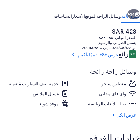
ابق
التالي
34+
نظرة عامة
وسائل الراحة
الموقع
الأسعار
السياسات
السعر
SAR 423
الحالي
السعر النهائي: SAR 488
هو
يشمل الضرائب والرسوم
SAR
من 2026/08/09 إلى 2026/08/10
423
التقييمات
رائع
9.2
عرض 686 تقييمًا بأكملها
9.2 من 10
وسائل راحة رائجة
تلفزيون إل سي دي
مغطس ساخن
خدمة صف السيارات مُضمنة
واي فاي مجاني
غسيل الملابس
صالة الألعاب الرياضية
موقد شواء
عرض الكل
خيارات الغرفة