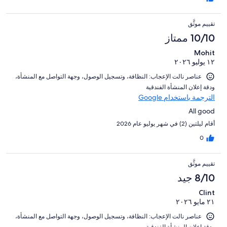
تقييم موثَّق
10/10 ممتاز
Mohit
١٢ يوليو ٢٠٢٦
عناصر نالت الإعجاب: ⁦النظافة⁩، و⁦تسجيل الوصول⁩، و⁦جهة التواصل مع المنشأة⁩،
و⁦دقة إعلان المنشأة الفندقية⁩
الترجمة باستخدام Google
All good
أقام ليلتين (2) في شهر يوليو عام 2026
0
تقييم موثَّق
8/10 جيد
Clint
٢١ مايو ٢٠٢٦
عناصر نالت الإعجاب: ⁦النظافة⁩، و⁦تسجيل الوصول⁩، و⁦جهة التواصل مع المنشأة⁩،