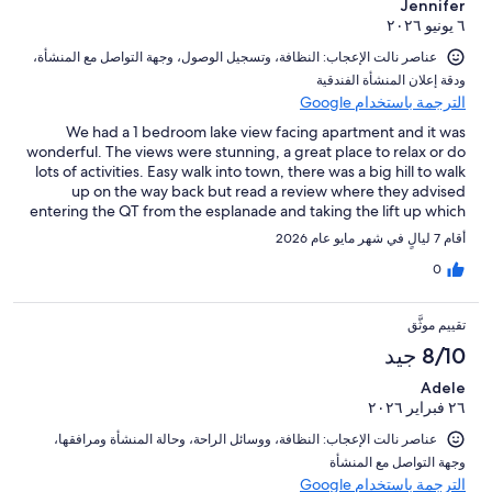
Jennifer
٦ يونيو ٢٠٢٦
عناصر نالت الإعجاب: ⁦النظافة⁩، و⁦تسجيل الوصول⁩، و⁦جهة التواصل مع المنشأة⁩،
و⁦دقة إعلان المنشأة الفندقية⁩
الترجمة باستخدام Google
We had a 1 bedroom lake view facing apartment and it was
wonderful. The views were stunning, a great place to relax or do
lots of activities. Easy walk into town, there was a big hill to walk
up on the way back but read a review where they advised
entering the QT from the esplanade and taking the lift up which
comes out at street level of Highview apartments, made the
أقام 7 ليالٍ في شهر مايو عام 2026
walk so much easier
0
تقييم موثَّق
8/10 جيد
Adele
٢٦ فبراير ٢٠٢٦
عناصر نالت الإعجاب: ⁦النظافة⁩، و⁦وسائل الراحة⁩، و⁦حالة المنشأة ومرافقها⁩،
و⁦جهة التواصل مع المنشأة⁩
الترجمة باستخدام Google