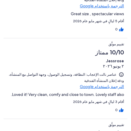
و⁦دقة إعلان المنشأة الفندقية⁩
الترجمة باستخدام Google
Great size , spectacular views
أقام 5 ليالٍ في شهر مايو عام 2026
0
تقييم موثَّق
10/10 ممتاز
Jessrose
٢ يونيو ٢٠٢٦
عناصر نالت الإعجاب: ⁦النظافة⁩، و⁦تسجيل الوصول⁩، و⁦جهة التواصل مع المنشأة⁩،
و⁦دقة إعلان المنشأة الفندقية⁩
الترجمة باستخدام Google
Loved it! Very clean, comfy and close to town. Lovely staff also.
أقام 3 ليالٍ في شهر مايو عام 2026
0
تقييم موثَّق