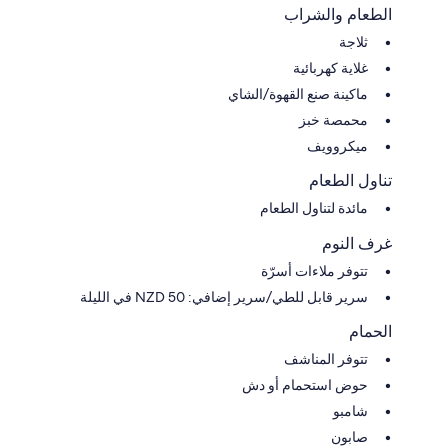
الطعام والشراب
ثلاجة
غلاية كهربائية
ماكينة صنع القهوة/الشاي
محمصة خبز
ميكروويف
تناول الطعام
مائدة لتناول الطعام
غرف النوم
تتوفر ملاءات أسرّة
سرير قابل للطي/سرير إضافي: NZD 50 في الليلة
الحمام
تتوفر المناشف
حوض استحمام أو دش
شامبو
صابون