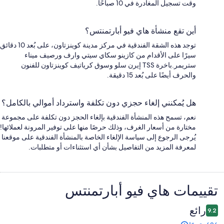
وقت تسجيل المغادرة في 10 صباحًا.
أين تقع منشأة هاي فيو أبارتمنتس؟
توجد هذه الشقة الفندقية في مركز مدينة كوينزتاون، على بُعد 10 دقائق
سيرًا على الأقدام من كازينو سكاي سيتي وارف ورصيف ميناء
ستريمر.باخرة TSS إيرن سلو وسوق كرياتيف كوينزتاون للفنون
والحرف أيضًا على بُعد 15 دقيقة.
هل يُمكنني إلغاء حجزي دون تكلفة واسترداد أموالي بالكامل؟
نعم، تسمح هذه المنشأة الفندقية بإلغاء الحجز دون تكلفة على مجموعة
مختارة من أسعار الغرف، وذلك حرصًا منها على توفير المرونة لعملائها!
يُرجى الرجوع إلى سياسة الإلغاء الخاصة بالمنشأة الفندقية على موقعنا
لمعرفة المزيد من التفاصيل بشأن أي استثناءات أو متطلبات.
التقييمات
تقييمات ⁦هاي فيو أبارتمنتس⁩
رائع
9.2