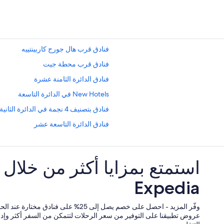
فنادق قرب هال جورج كاربينتييه
فنادق قرب محطة جيت
فنادق الدائرة الثامنة عشرة
New Hotels في الدائرة التاسعة
فنادق بتصنيف 4 نجمة في الدائرة الثانية عشرة
فنادق الدائرة التاسعة عشر
فنادق قرب South Paris Arena 6
فنادق قرب متحف جوستافا موراو
استمتع بمزايا أكثر من خلال
فنادق بتصنيف 5 نجمة في اورلي
Expedia
Hilton Hotels في الدائرة الحادية عشرة
فنادق بتصنيف 3 نجمة في باريس
وفّر المزيد - احصل على خصم يصل إلى 25% على فنا
فنادق بتصنيف 2 نجمة في اركي
عروض تطبيقنا على التوفير من سعر الرحلات لتتمكن من السفر أكثر وإدار