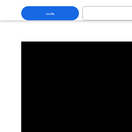
بحث
باريس