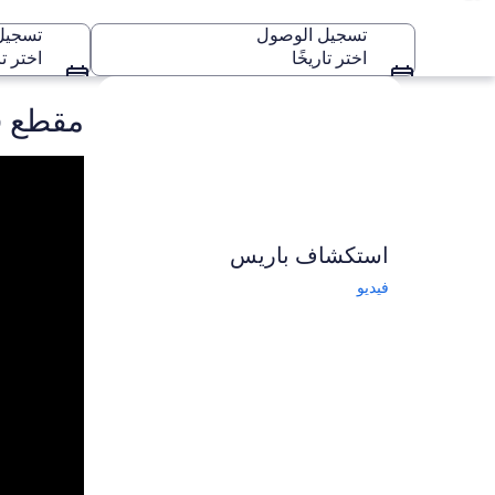
تسجيل الوصول
تسجيل 
اختر تاريخًا
اختر تا
استكشاف الخريطة
مقطع فيدي
باريس
استكشاف ⁦باريس⁩
فيديو