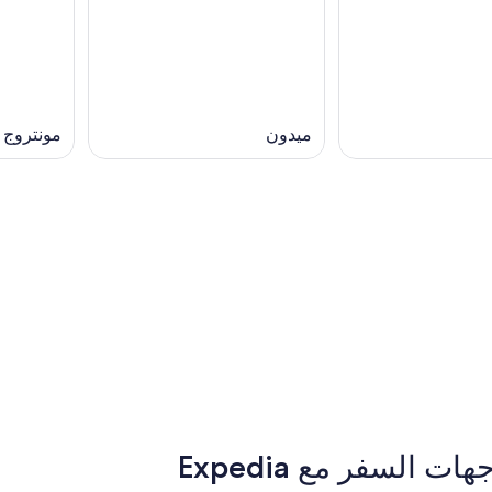
ميدون
مونتروج
ميلانو
ميلانو
لسفر مع Expedia