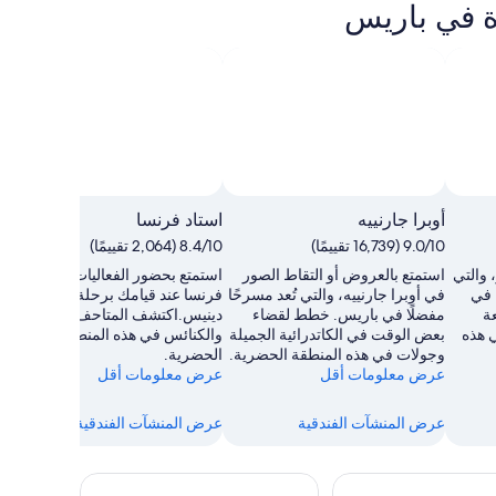
ة في باريس
أوبرا جارنييه
استاد فرنسا
9.0/10 (16,739 تقييمًا)
8.4/10 (2,064 تقييمًا)
والتي
استمتع بالعروض أو التقاط الصور
استمتع بحضور الفعاليات في استاد
ة في
في أوبرا جارنييه، والتي تُعد مسرحًا
فرنسا عند قيامك برحلة إلى سانت-
ة
مفضلًا في باريس. خطط لقضاء
دينيس.اكتشف المتاحف الرائعة
ي هذه
بعض الوقت في الكاتدرائية الجميلة
والكنائس في هذه المنطقة
وجولات في هذه المنطقة الحضرية.
الحضرية.
عرض معلومات أقل
عرض معلومات أقل
عرض المنشآت الفندقية
عرض المنشآت الفندقية