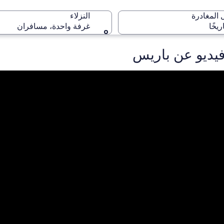
المغادرة
النزلاء
ريخًا
غرفة واحدة، مسافران
و عن ⁦باريس⁩
باريس