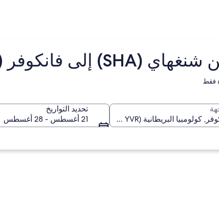
لى فانكوفر (YVR)
 فقط
هة
تحديد التواريخ
21 أغسطس - 28 أغسطس