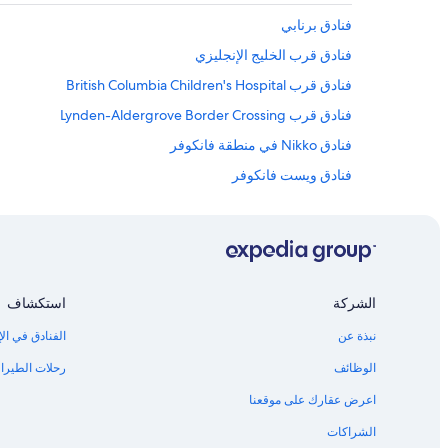
فنادق برنابي
فنادق قرب الخليج الإنجليزي
فنادق قرب British Columbia Children's Hospital
فنادق قرب Lynden-Aldergrove Border Crossing
فنادق Nikko في منطقة فانكوفر
فنادق ويست فانكوفر
فنادق فيرنوود
فنادق Independent في Saanich Core
فنادق قرب نادي الجولف والنادي الريفي فاري كريك
فنادق بتصنيف 4 نجمة في فيرفيلد
الشركة
استكشاف
نبذة عن
الفنادق في الإ
الوظائف
رحلات الطيران
اعرض عقارك على موقعنا
الشراكات