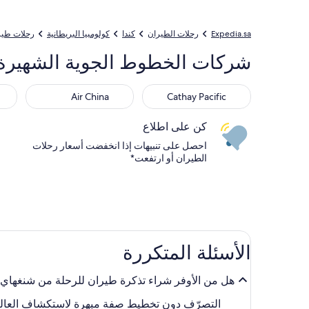
Expedia.sa
رحلات الطيران
كندا
كولومبيا البريطانية
رحلات طير
شركات الخطوط الجوية الشهيرة من مطار هونغكياو ال
ways
Air China
Cathay Pacific
Air China
Cathay Pacific
كن على اطلاع
احصل على تنبيهات إذا انخفضت أسعار رحلات
الطيران أو ارتفعت*
الأسئلة المتكررة
هل من الأوفر شراء تذكرة طيران للرحلة من شنغهاي (SHA-مطار هونغكياو) إلى فانكوفر, كولومبيا البريطانية (YVR - مطار فانكوفر الدولي) في اللحظة الأخي