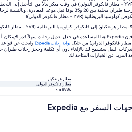
مطار هونغكياو) إلى فانكوفر, كولومبيا البريطانية (YVR - مطار فانكوفر الدولي) في وقت مبكر بدل
الطيران عام 2022، وجدنا أن الوقت الأمثل لحجز رحلة طيران محلية بين 28 
طانية (YVR - مطار فانكوفر الدولي)!
وابحث عن قواعد وش
بوابة رحلات Expedia‏
ة المزيد عن الخيارات المتاحة لك.
مطار هونغكياو
مطار فانكوفر الدولي
km
8986
لسفر مع Expedia