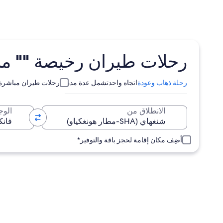
رحلات طيران رخيصة "" من شنغهاي (SHA) إ
رحلة ذهاب وعودة
اتجاه واحد
تشمل عدة مدن
رحلات طيران مباشرة
الانطلاق من
الوج
أضِف مكان إقامة لحجز باقة والتوفير*