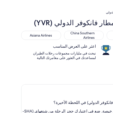
لدولي
Asiana Airlines
China Southern Airlines
China Southern
Asiana Airlines
Airlines
اعثر على العرض المناسب
نبحث في مليارات مجموعات رحلات الطيران
لمساعدتك في العثور على مغامرتك التالية
التصرّف دون تخطيط صفة مبهرة لاستكشاف العالم، ولكن ليس بالضرورة أن تكون الوسيلة الأروع لاختيار تذكرة طيران رخيصة. ضع في اعتبارك حجز الرحلة من شنغهاي (SHA-