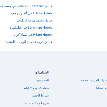
فنادق Relais & Chateaux في وسط مدينة فانكوفر
Hilton Hotels في ألديرجروف
فنادق وسط مدينة فانكوفر
Sandman Hotels في غيلدفورد
Hilton Hotels في ميناء كول
فنادق قرب قنصلية الولايات المتحدة
Premier Resorts في كيريسديل
فنادق قرب ملعب ميدو جاردنز للجولف
فنادق Tsawwassen First Nation
السياسات
مارات العربية المتحدة
الخصوصية
 المحلية
ملفات تعريف الارتباط
شروط الخدمة
شروط وأحكام Vrbo