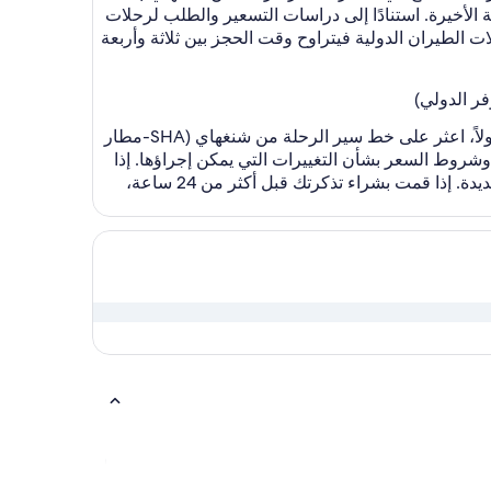
اً من التأجيل إلى اللحظة الأخيرة. استنادًا إلى دراسات التسعير والطلب لرحلات
و35 يومًا قبل موعد المغادرة، وبالنسبة لرحلات الطيران الدولية فيتراوح وقت الحجز بين ثلاثة وأربعة
نحن نعلم أن الحياة تسير وأن الخطط قد تتغير، لذا فإن Expedia هنا للمساعدة في جعل تعديل رحلتك سهلاً قدر الإمكان. أولاً، اعثر على خط سير الرحلة من شنغهاي (SHA-مطار
روط السعر بشأن التغييرات التي يمكن إجراؤها. إذا
قمت بشراء تذكرتك في آخر 24 ساعة، فإن بعض شركات النقل ستسمح لك بالإلغاء دون أي تكلفة وحجز رحلات طيران جديدة. إذا قمت بشراء تذكرتك قبل أكثر من 24 ساعة،