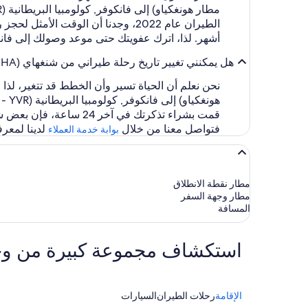
أشهر. لذا، اترك عفويتك حتى موعد وصولك إلى فانكوفر, كولومبيا البري
هل يمكنني تغيير تاريخ رحلة طيراني من شنغهاي (SHA-مطار هونغكياو) إلى فانكوفر, كولومبيا البريطانية (YVR - مطار فانكوفر الدولي)
هونغكياو) إلى فانكوفر, كولومبيا البريطانية (YVR - مطار فانكوفر الدولي) من خلال
فتواصل معنا من خلال
لدينا لمعرف
بوابة خدمة العملاء
مطار نقطة الانطلاق
مطار وجهة السفر
المسافة
استكشاف مجموعة كبيرة من وجهات ا
الإقامة
رحلات الطيران
السيارات