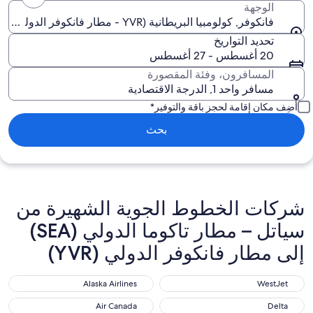
الوجهة
فانكوفر, كولومبيا البريطانية (YVR - مطار فانكوفر الدولي)
تحديد التواريخ
20 أغسطس - 27 أغسطس
المسافرون، وفئة المقصورة
مسافر واحد 1, الدرجة الاقتصادية
أضِف مكان إقامة لحجز باقة والتوفير*
بحث
شركات الخطوط الجوية الشهيرة من
سياتل – مطار تاكوما الدولي (SEA)
إلى مطار فانكوفر الدولي (YVR)
Alaska Airlines
WestJet
Alaska Airlines
WestJet
Air Canada
Delta
Air Canada
Delta