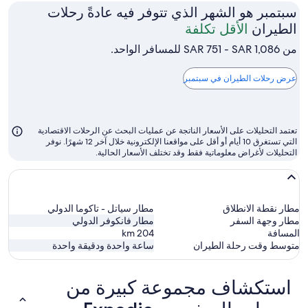
سبتمبر هو الشهر الذي تتوفر فيه عادةً رحلات
سبتمبر
الطيران
الأقل تكلفة
هو
من SAR 751 - SAR 1,086 للمسافر الواحد.
الشهر
الذي
عرض رحلات الطيران في سبتمبر
تتوفر
فيه
عادةً
تعتمد التحليلات على الأسعار الناتجة عن عمليات البحث عن الرحلات الاقتصادية
رحلات
التي تستغرق 10 أيام أو أقل على مواقعنا الإلكترونية خلال آخر 12 شهرًا. نوفر
التحليلات لأغراض معلوماتية فقط وقد تختلف الأسعار الحالية.
الطيران
الأقل
تكلفة
مطار نقطة الانطلاق
مطار سياتل - تاكوما الدولي
مطار وجهة السفر
مطار فانكوفر الدولي
المسافة
204
km
متوسط وقت رحلة الطيران
ساعة واحدة ودقيقة واحدة
استكشاف مجموعة كبيرة من