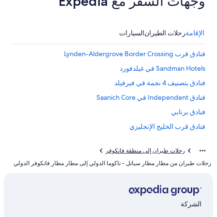
وجهات السفر مع Expedia
الإقامة
رحلات الطيران
السيارات
فنادق قرب Lynden-Aldergrove Border Crossing
Sandman Hotels في غيلدفورد
فنادق بتصنيف 4 نجمة في فيرفيلد
فنادق Independent في Saanich Core
فنادق برنابي
فنادق قرب الخليج الإنجليزي
فنادق Tsawwassen First Nation
رحلات طيران إلى منطقة فانكوفر
فنادق وسط مدينة فانكوفر
رحلات طيران من مطار مطار سياتل - تاكوما الدولي إلى مطار مطار فانكوفر الدولي
Hilton Hotels في ميناء كول
فنادق قرب قنصلية الولايات المتحدة
فنادق فيرنوود
الشركة
Premier Resorts في كيريسديل