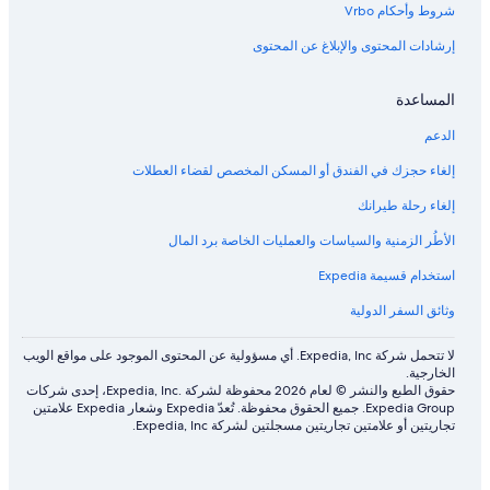
شروط وأحكام Vrbo
إرشادات المحتوى والإبلاغ عن المحتوى
المساعدة
الدعم
إلغاء حجزك في الفندق أو المسكن المخصص لقضاء العطلات
إلغاء رحلة طيرانك
الأطُر الزمنية والسياسات والعمليات الخاصة برد المال
استخدام قسيمة Expedia
وثائق السفر الدولية
لا تتحمل شركة Expedia, Inc. أي مسؤولية عن المحتوى الموجود على مواقع الويب
الخارجية.
حقوق الطبع والنشر © لعام 2026 محفوظة لشركة .Expedia, Inc، إحدى شركات
Expedia Group. جميع الحقوق محفوظة. تُعدّ Expedia وشعار Expedia علامتين
تجاريتين أو علامتين تجاريتين مسجلتين لشركة Expedia, Inc.