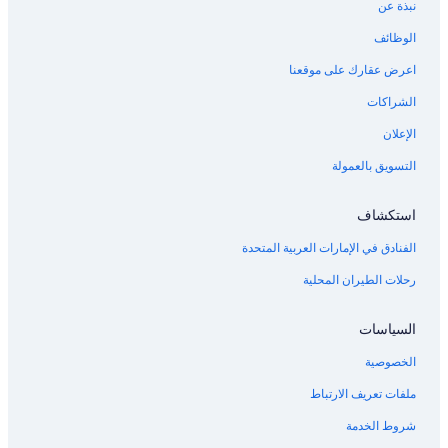
نبذة عن
فنادق ويست فانكوفر
الوظائف
فنادق Nikko في منطقة فانكوفر
اعرض عقارك على موقعنا
فنادق Relais & Chateaux في وسط مدينة فانكوفر
الشراكات
فنادق قرب ملعب ميدو جاردنز للجولف
الإعلان
Hilton Hotels في ألديرجروف
التسويق بالعمولة
فنادق قرب نادي الجولف والنادي الريفي فاري كريك
فنادق قرب British Columbia Children's Hospital
استكشاف
الفنادق في الإمارات العربية المتحدة
رحلات الطيران المحلية
السياسات
الخصوصية
ملفات تعريف الارتباط
شروط الخدمة