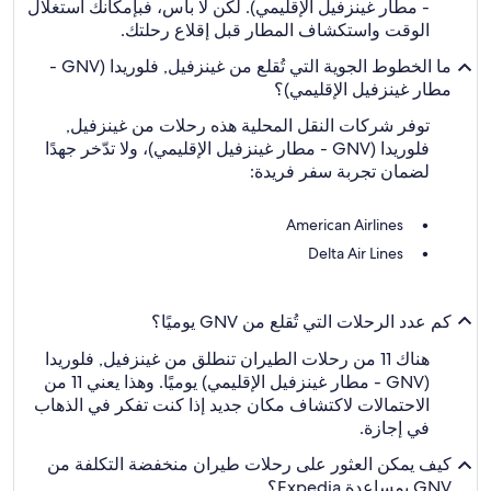
- مطار غينزفيل الإقليمي). لكن لا بأس، فبإمكانك استغلال
الوقت واستكشاف المطار قبل إقلاع رحلتك.
ما الخطوط الجوية التي تُقلع من غينزفيل, فلوريدا (GNV -
مطار غينزفيل الإقليمي)؟
توفر شركات النقل المحلية هذه رحلات من غينزفيل,
فلوريدا (GNV - مطار غينزفيل الإقليمي)، ولا تدّخر جهدًا
لضمان تجربة سفر فريدة:
American Airlines
Delta Air Lines
كم عدد الرحلات التي تُقلع من GNV يوميًا؟
هناك 11 من رحلات الطيران تنطلق من غينزفيل, فلوريدا
(GNV - مطار غينزفيل الإقليمي) يوميًا. وهذا يعني 11 من
الاحتمالات لاكتشاف مكان جديد إذا كنت تفكر في الذهاب
في إجازة.
كيف يمكن العثور على رحلات طيران منخفضة التكلفة من
GNV بمساعدة Expedia؟