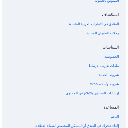
التسويق بالعمولة
فنادق منطقة جاكسونفيل
فنادق قرب مسرح أوكالا المدني
استكشاف
فنادق بتصنيف 5 نجمة في أورانج بارك
الفنادق في الإمارات العربية المتحدة
فنادق قرب مطار أوكالا الدولي
رحلات الطيران المحلية
Marriott Hotels & Resorts في شيفلاند
Marriott Hotels & Resorts في ترينتون
السياسات
فنادق قرب حديقة خيول فلوريدا
الخصوصية
Hyatt Hotels في ميدلبورغ
ملفات تعريف الارتباط
Marriott Hotels & Resorts في بالاتكا
شروط الخدمة
Hilton Hotels في شيفلاند
شروط وأحكام Vrbo
فنادق Red Roof Inn في هاي سبرينجس
إرشادات المحتوى والإبلاغ عن المحتوى
فنادق قرب مطار غينزفيل الإقليمي
Marriott Hotels & Resorts في سمرفيلد
المساعدة
فنادق Omni في أورانج بارك
الدعم
Wyndham Hotels في ذي فيليدجيس
إلغاء حجزك في الفندق أو المسكن المخصص لقضاء العطلات