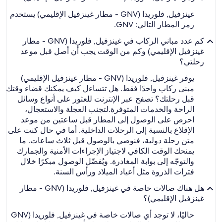
غينزفيل, فلوريدا (GNV - مطار غينزفيل الإقليمي) يستخدم
رمز المطار التالي: GNV.
كم عدد مباني الركاب في غينزفيل, فلوريدا (GNV - مطار
غينزفيل الإقليمي) وكم من الوقت يجب أن أصل قبل موعد
رحلتي؟
يوفر غينزفيل, فلوريدا (GNV - مطار غينزفيل الإقليمي)
مبنى ركاب واحدًا فقط. هل تتساءل كيف يمكنك قضاء وقتك
قبل رحلتك؟ تصفح عبر الإنترنت للعثور على أنواع وسائل
الراحة والخدمات المتوفرة.
لتجنب العجلة والاستعجال،
احرص على الوصول إلى المطار قبل ساعتين من موعد
الإقلاع بالنسبة إلى الرحلات الداخلية. أما في حال كنت على
متن رحلة دولية، فنوصي بالوصول قبل ثلاث ساعات. ما
يمنحك الوقت الكافي لاجتياز الإجراءات الأمنية والجمارك
والتوجّه إلى بوابة المغادرة. ويُفضّل الوصول مبكرًا خلال
فترات الذروة مثل أعياد الميلاد ورأس السنة.
هل هناك صالات خاصة في غينزفيل, فلوريدا (GNV - مطار
غينزفيل الإقليمي)؟
حاليًا، لا توجد أي صالات خاصة في غينزفيل, فلوريدا (GNV