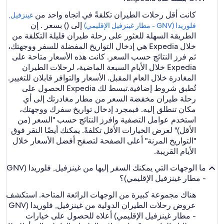
كانت أقل رحلات الطيران تكلفةً في اتجاه واحد من
غينزفيل,
إلى () بسعر . إن
فلوريدا (GNV - مطار غينزفيل الإقليمي)
الطريقة السهلة للعثور على رحلة طيران قليلة التكلفة من
خلال Expedia هي إدخال التواريخ المفضلة للسفر ووجهتك،
ثم فرز النتائج حسب السعر. كانت هذه الأسعار متاحة على
Expedia خلال الأيام السبعة الماضية، لرحلات الطيران
المغادرة خلال العام المقبل. الأسعار والتوافر قابلان للتغيير.
تُطبق شروط إضافية.
تبسط لك Expedia الحصول على
رحلة طيران مخفضة السعر من مطار مغادرتك إلى أي
مكان تنطلق إليه. فبمجرد إدخال تواريخ سفرك ووجهتك،
استخدم عوامل التصفية وافرز النتائج حسب "السعر (من
الأقل)" لعرض الخيارات الأقل تكلفةً. يمكنك أيضًا النقر فوق
"التواريخ المرنة" أعلى الصفحة لتصفح أفضل الأسعار خلال
الأيام القريبة.
ما الوجهات التي يمكنك السفر إليها من غينزفيل, فلوريدا (GNV
- مطار غينزفيل الإقليمي)؟
هناك مجموعة كبيرة من الوجهات الرائعة المتاحة. استكشف
عروض رحلات الطيران الدولية من غينزفيل, فلوريدا (GNV
- مطار غينزفيل الإقليمي) أعلاه للحصول على خيارات