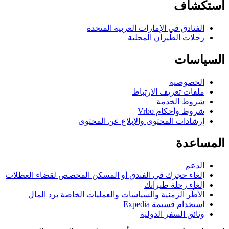
كشاف
لفنادق في الإمارات العربية المتحدة
حلات الطيران المحلية
اسات
لخصوصية
لفات تعريف الارتباط
روط الخدمة
روط وأحكام Vrbo
رشادات المحتوى والإبلاغ عن المحتوى
اعدة
لدعم
لغاء حجزك في الفندق أو المسكن المخصص لقضاء العطلات
لغاء رحلة طيرانك
لأطُر الزمنية والسياسات والعمليات الخاصة برد المال
ستخدام قسيمة Expedia
ثائق السفر الدولية