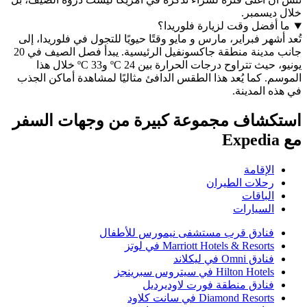
يسمبر.
فضل وقت لزيارة فلوريدا؟
هر فبراير، مارس و مايو وقتًا حيويًا للتجول في فلوريدا، إلى
جانب مدينة منطقة جاكسونفيل الرئيسية. يبدأ فصل الصيف في 20
يونيو، حيث تتراوح درجات الحرارة بين 24 ºC و33 ºC خلال هذا
 كما يُعد هذا الطقس الدافئ مثاليًا لمشاهدة أماكن الجذب
المدينة.
شاف مجموعة كبيرة من وجهات السفر
لإقامة
حلات الطيران
لباقات
لسيارات
نادق قرب مستشفى نيمورس للأطفال
Marriott Hotels & Resort في لوتز
ادق Omni في ليكلاند
Hilton Hotel في سيتروس سبرينجز
نادق منطقة فورت لاوديرديل
Diamond Resort في سانت كلاود