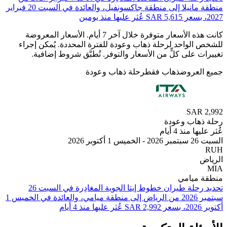
⁦منطقة مانيلا⁩ إلى ⁦منطقة جاكسونفيل⁩، والعائدة في ⁦السبت 20 فبراير
كانت هذه الأسعار متوفرة خلال آخر 7 أيام. الأسعار المعروضة
الواحد لرحلة ذهاب وعودة للفترة المحددة. يُمكن إجراء
 على كلٍّ من الأسعار والتوفر. تُطبَّق شروط إضافية.
لعروض
ذهاب فقط
رحلة ذهاب وعودة
SAR
هاب وعودة
 منذ 4 أيام
 2026
ميامي
تحديد رحلة طيران ⁦خطوط إيتا الجوية⁩ المغادِرة في ⁦السبت 26
سبتمبر 2026⁩ من ⁦الرياض⁩ إلى ⁦منطقة ميامي⁩، والعائدة في ⁦الخميس 1