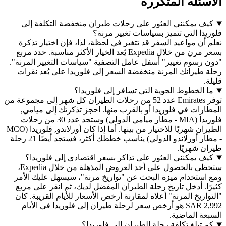
لة المتكررة
يمكنني العثور على رحلات طيران منخفضة التكلفة إلى
 التي تتميز بسياسات تغيير مرنة؟
 مواعيد السفر قد تتغير في لحظة، لذا، فإن اختيار تذكرة
بسعر مرن من خلال Expedia يُعد الخيار الأكثر مناسبة. حدد مربع
سوم تغيير" أسفل عامل التصفية "سياسات التغيير المرنة".
يرانك المرنة منخفضة السعر إلى فلوريدا على بُعد نقرات
لخطوط الجوية التي تسافر إلى فلوريدا؟
توفر Emirates عدد 52 من رحلات الطيران كل شهر إلى مجموعة من
ت في فلوريدا أو بالقرب منها. احجز تذكرتك إلى ميامي,
فلوريدا (MIA - مطار ميامي الدولي) وستجد عدد 30 من رحلات
الطيران شهريًا للاختيار من بينها. أما إذا كان أورلاندو, فلوريدا (MCO
- مطار أورلاندو الدولي) يناسب خططك أكثر، فستجد أيضًا 21 رحلة
هريًا.
يمكنني العثور على تذاكر بسعر اقتصادي إلى فلوريدا؟
ستحظى بالحصول على أحد العروض المذهلة من خلال Expedia،
تخدام ميزة البحث عن "تواريخ مرنة"، سيسهل عليك الأمر
 أدخل تاريخ رحلة الطيران المفضل لديك، ثم انقر على مربع
يخ المرنة" أعلاه لمقارنة أرخص الأسعار للأيام القريبة. كان
SAR 2,992 هو أرخص سعر لرحلة طيران إلى فلوريدا في الأيام
الماضية.
بلغ تكلفة رحلة الطيران إلى فلوريدا؟