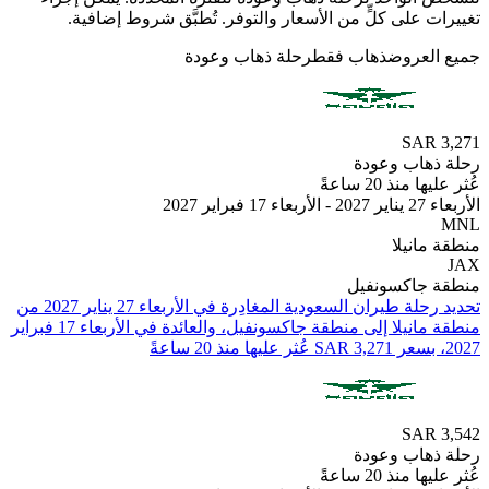
 على كلٍّ من الأسعار والتوفر. تُطبَّق شروط إضافية.
لعروض
ذهاب فقط
رحلة ذهاب وعودة
SAR
هاب وعودة
منذ 20 ساعةً
ير 2027
انيلا
جاكسونفيل
تحديد رحلة طيران ⁦السعودية⁩ المغادِرة في ⁦الأربعاء 27 يناير 2027⁩ من
⁦منطقة مانيلا⁩ إلى ⁦منطقة جاكسونفيل⁩، والعائدة في ⁦الأربعاء 17 فبراير
SAR
هاب وعودة
منذ 20 ساعةً