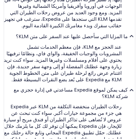
الوجهات في أوروبا وأفريقيا وأمريكا الشمالية وغيرها
المزيد. ومع وجود العديد من عروض رحلات الطيران التي
تقدمها KLM التي ستجدها على Expedia، سترغب في تجهيز
حقائب سفرك وبدء مغامرتك الكبيرة القادمة اليوم.
ما المزايا التي سأحصل عليها عند السفر على متن KLM؟
عند الحجز مع KLM، فإن معظم الخدمات تشمل
المشروبات والوجبات الخفيفة، والواي فاي، ونظامًا ترفيهيًا
يحتوي على أفلام ومسلسلات وغيرها المزيد. سواء كنت تريد
زيارة وجهة عطلتك المفضلة أو إلى وجهة سفر جديدة، فإن
اغتنام عرض رائع لرحلة طيران على متن الخطوط الجوية
KLM مع Expedia على بُعد بضع النقرات البسيطة فقط.
كيف يمكن لموقع Expedia مساعدتي في إدارة حجزي مع
شركة KLM؟
رحلات الطيران منخفضة التكلفة من KLM عبر Expedia
هي جزء من مجموعة خيارات أكبر. سواء كنت تبحث عن
عروض لا تُضاهى على تذاكر الطيران أو فندق مريح أو سيارة
للإيجار، فإن Expedia يمكنها أن توفر لك كل ما يلزمك خلال
عطلتك. حمّل تطبيق Expedia المجاني وتابع حالة رحلتك مع