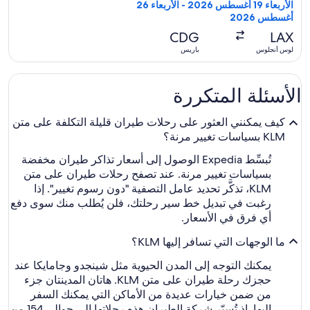
وعودة,
الأربعاء 19 أغسطس 2026 - الأربعاء 26
عُثر
أغسطس 2026
عليها
CDG
LAX
منذ
لوس أنجلوس
باريس
3
أيام
الأسئلة المتكررة
كيف يمكنني العثور على رحلات طيران قليلة التكلفة على متن
KLM بسياسات تغيير مرنة؟
تُبسِّط Expedia الوصول إلى أسعار تذاكر طيران مخفضة
بسياسات تغيير مرنة. عند تصفح رحلات طيران على متن
KLM، تذكَّر تحديد عامل التصفية "دون رسوم تغيير". إذا
رغبت في تبديل خط سير رحلتك، فلن يُطلب منك سوى دفع
أي فرق في الأسعار.
ما الوجهات التي تسافر إليها KLM؟
يمكنك التوجه إلى المدن الحيوية مثل شينجدو وجامايكا عند
حجزك رحلة طيران على متن KLM. هاتان المدينتان جزء
من ضمن خيارات عديدة من الأماكن التي يمكنك السفر
إليها. إذ تُسيّر شركة الطيران هذه رحلاتها إلى حوالي 154 من