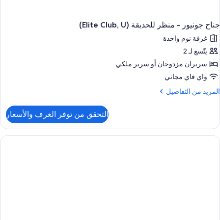
جناح جونيور - منظر للحديقة (Elite Club, U)
غرفة نوم واحدة
يتّسع لـ 2
سريران مزدوجان‫‬ أو سرير ملكي
واي فاي مجاني
لمزيد
المزيد من التفاصيل
ن
لتفاصيل
التحقق من توفر الغرف والأسعار
ن
ناح
ونيور
نظر
لحديقة
(Elite
Club
U