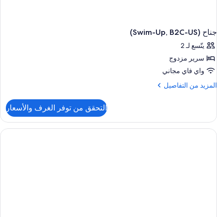
جناح (Swim-Up, B2C-US)
يتّسع لـ 2
سرير مزدوج
واي فاي مجاني
لمزيد
المزيد من التفاصيل
ن
لتفاصيل
التحقق من توفر الغرف والأسعار
ن
ناح
(Swim-
Up
B2C
US