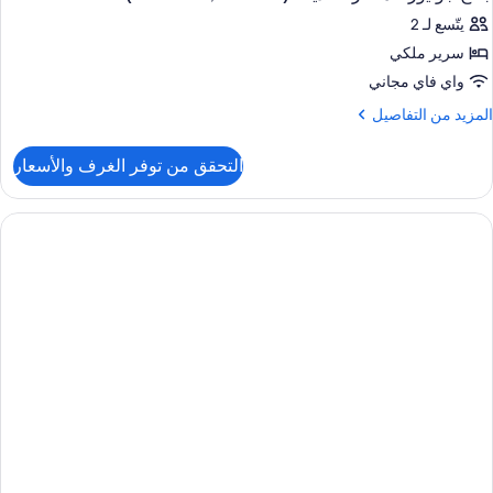
يتّسع لـ 2
سرير ملكي
واي فاي مجاني
لمزيد
المزيد من التفاصيل
ن
لتفاصيل
التحقق من توفر الغرف والأسعار
ن
ناح
ونيور
نظر
لحديقة
(Elite
Club
B2C
US