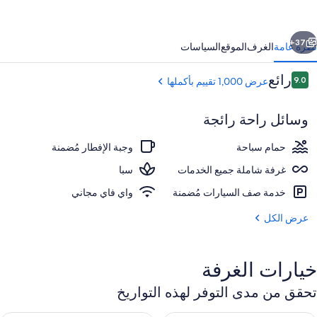
دالتس
ونل
ابق
التالي
سشامامل
37+
نظرة عامة
الغرف
الموقع
السياسات
ميع
التقييمات
رائع
9.0
عرض 1,000 تقييم بأكملها
لخدمات
9.0 من 10
وسائل راحة رائجة
حمام سباحة
وجبة الإفطار مُضمنة
غرفة شاملة جميع الخدمات
سبا
خدمة صف السيارات مُضمنة
واي فاي مجاني
منطقة الاستقبال
عرض الكل
خيارات الغرفة
تحقق من مدى التوفر لهذه التواريخ