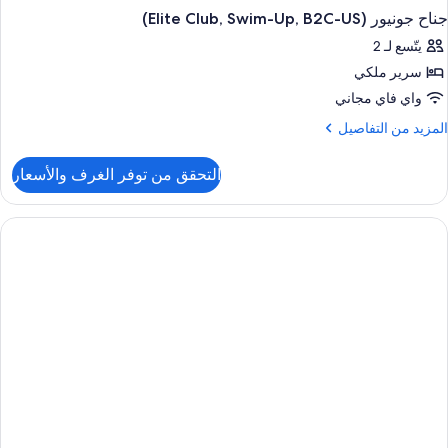
جناح جونيور (Elite Club, Swim-Up, B2C-US)
يتّسع لـ 2
سرير ملكي
واي فاي مجاني
لمزيد
المزيد من التفاصيل
ن
لتفاصيل
التحقق من توفر الغرف والأسعار
ن
ناح
ونيور
(Elite
Club
Swim
Up
B2C
US