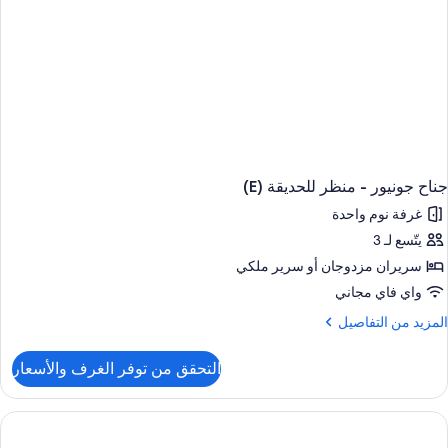
جناح جونيور - منظر للحديقة (E)
غرفة نوم واحدة
يتّسع لـ 3
سريران مزدوجان‫‬ أو سرير ملكي
واي فاي مجاني
لمزيد
المزيد من التفاصيل
ن
لتفاصيل
التحقق من توفر الغرف والأسعار
ن
ناح
ونيور
نظر