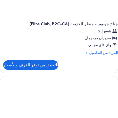
جناح جونيور - منظر للحديقة (Elite Club, B2C-CA)
يتّسع لـ 2
سريران مزدوجان
واي فاي مجاني
لمزيد
المزيد من التفاصيل
ن
لتفاصيل
التحقق من توفر الغرف والأسعار
ن
ناح
ونيور
نظر
لحديقة
(Elite
Club
B2C
CA