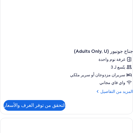
جناح جونيور (Adults Only, U)
غرفة نوم واحدة
يتّسع لـ 3
سريران مزدوجان‫‬ أو سرير ملكي
واي فاي مجاني
لمزيد
المزيد من التفاصيل
ن
لتفاصيل
التحقق من توفر الغرف والأسعار
ن
ناح
ونيور
(Adults
Only