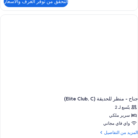
التحقق من توفر الغرف والأسعار
ن
ناح
ونيور
(Elite
Club
Swim
Up
C
جناح - منظر للحديقة (Elite Club, C)
يتّسع لـ 2
سرير ملكي
واي فاي مجاني
لمزيد
المزيد من التفاصيل
ن