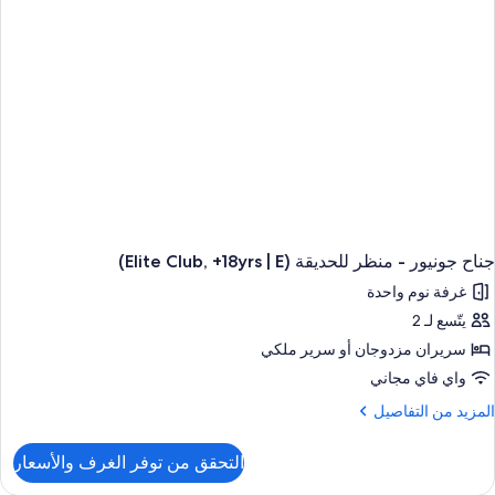
لحديقة
(E
جناح جونيور - منظر للحديقة (Elite Club, +18yrs | E)
غرفة نوم واحدة
يتّسع لـ 2
سريران مزدوجان‫‬ أو سرير ملكي
واي فاي مجاني
لمزيد
المزيد من التفاصيل
ن
لتفاصيل
التحقق من توفر الغرف والأسعار
ن
ناح