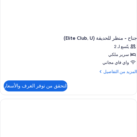
جناح - منظر للحديقة (Elite Club, U)
يتّسع لـ 2
سرير ملكي
واي فاي مجاني
لمزيد
المزيد من التفاصيل
ن
لتفاصيل
التحقق من توفر الغرف والأسعار
ن
ناح
نظر
لحديقة
(Elite
Club
U