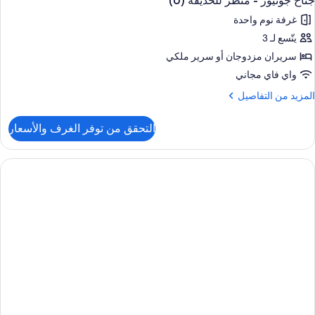
جناح جونيور - منظر للحديقة (U)
غرفة نوم واحدة
يتّسع لـ 3
سريران مزدوجان‫‬ أو سرير ملكي
واي فاي مجاني
لمزيد
المزيد من التفاصيل
ن
لتفاصيل
التحقق من توفر الغرف والأسعار
ن
ناح
ونيور
نظر
لحديقة
(U