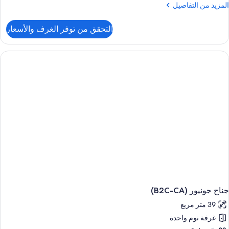
لمزيد
المزيد من التفاصيل
ن
لتفاصيل
التحقق من توفر الغرف والأسعار
ن
ناح
ونيور
(B2C-
US
جناح جونيور (B2C-CA)
39 متر مربع
غرفة نوم واحدة