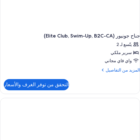
جناح جونيور (Elite Club, Swim-Up, B2C-CA)
يتّسع لـ 2
سرير ملكي
واي فاي مجاني
لمزيد
المزيد من التفاصيل
ن
لتفاصيل
التحقق من توفر الغرف والأسعار
ن
ناح
ونيور
(Elite
Club
Swim
Up
B2C
CA