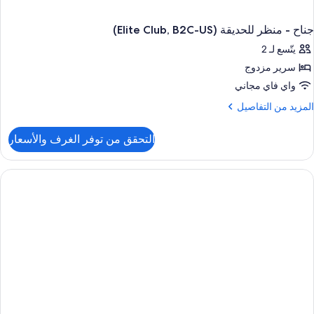
جناح - منظر للحديقة (Elite Club, B2C-US)
يتّسع لـ 2
سرير مزدوج
واي فاي مجاني
لمزيد
المزيد من التفاصيل
ن
لتفاصيل
التحقق من توفر الغرف والأسعار
ن
ناح
نظر
لحديقة
(Elite
Club
B2C
US