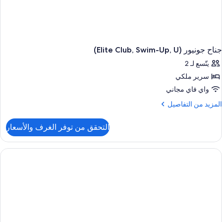
جناح جونيور (Elite Club, Swim-Up, U)
يتّسع لـ 2
سرير ملكي
واي فاي مجاني
لمزيد
المزيد من التفاصيل
ن
لتفاصيل
التحقق من توفر الغرف والأسعار
ن
ناح
ونيور
(Elite
Club
Swim
Up
U