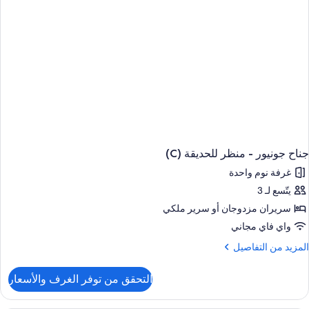
U
جناح جونيور - منظر للحديقة (C)
غرفة نوم واحدة
يتّسع لـ 3
سريران مزدوجان‫‬ أو سرير ملكي
واي فاي مجاني
لمزيد
المزيد من التفاصيل
ن
لتفاصيل
التحقق من توفر الغرف والأسعار
ن
ناح
ونيور