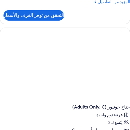
لمزيد
المزيد من التفاصيل
ن
لتفاصيل
التحقق من توفر الغرف والأسعار
ن
ناح
(Swim-
Up
C
جناح جونيور (Adults Only, C)
غرفة نوم واحدة
يتّسع لـ 3