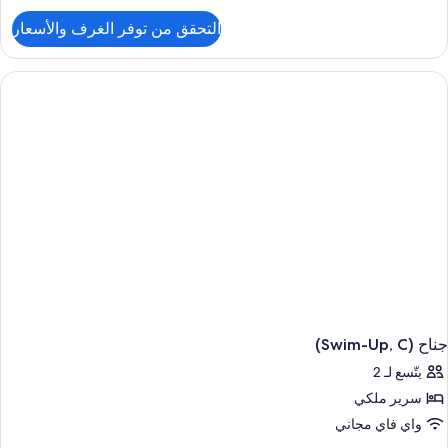
لتفاصيل
التحقق من توفر الغرف والأسعار
ن
ناح
نظر
لحديقة
(Elite
Club
C
جناح (Swim-Up, C)
يتّسع لـ 2
سرير ملكي
واي فاي مجاني