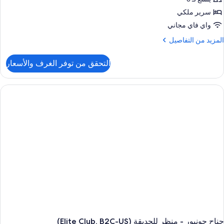
سرير ملكي
واي فاي مجاني
لمزيد
المزيد من التفاصيل
ن
لتفاصيل
التحقق من توفر الغرف والأسعار
ن
ناح
ونيور
نظر
لحديقة
(B2C-
US
جناح جونيور - منظر للحديقة (Elite Club, B2C-US)