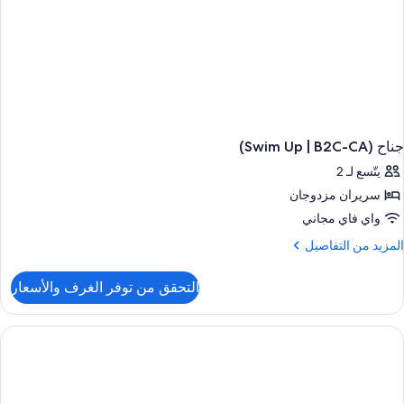
جناح (Swim Up | B2C-CA)
يتّسع لـ 2
سريران مزدوجان
واي فاي مجاني
لمزيد
المزيد من التفاصيل
ن
لتفاصيل
التحقق من توفر الغرف والأسعار
ن
ناح
(Swim
U
B2C
CA