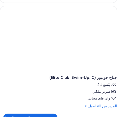
ناح
ونيور
نظر
لحديقة
(Elite
Club
C
جناح جونيور (Elite Club, Swim-Up, C)
يتّسع لـ 2
سرير ملكي
واي فاي مجاني
لمزيد
المزيد من التفاصيل
ن
لتفاصيل