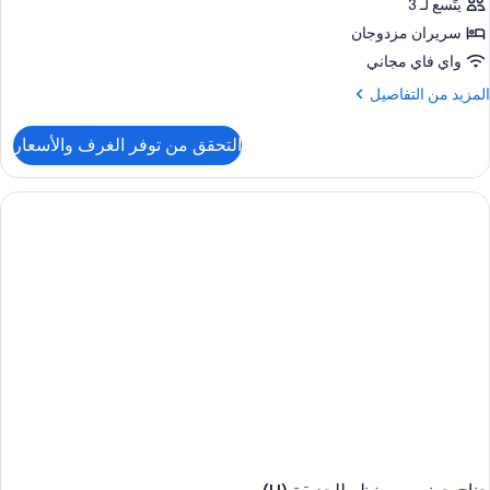
يتّسع لـ 3
سريران مزدوجان
واي فاي مجاني
لمزيد
المزيد من التفاصيل
ن
لتفاصيل
التحقق من توفر الغرف والأسعار
ن
ناح
ونيور
(B2C-
CA