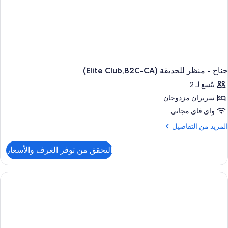
جناح - منظر للحديقة (Elite Club,B2C-CA)
يتّسع لـ 2
سريران مزدوجان
واي فاي مجاني
لمزيد
المزيد من التفاصيل
ن
لتفاصيل
التحقق من توفر الغرف والأسعار
ن
ناح
نظر
لحديقة
(Elite
Club,B2C
CA