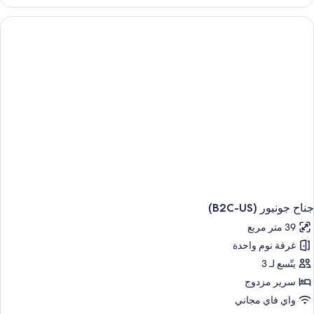
Suit
Junio
جناح جونيور (B2C-US)
39 متر مربع
غرفة نوم واحدة
يتّسع لـ 3
سرير مزدوج
واي فاي مجاني