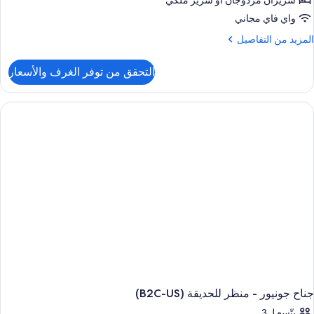
سريران مزدوجان‫‬ أو سرير ملكي
واي فاي مجاني
لمزيد
المزيد من التفاصيل
ن
لتفاصيل
التحقق من توفر الغرف والأسعار
ن
ناح
ونيور
(Adults
Only
C
جناح جونيور - منظر للحديقة (B2C-US)
يتّسع لـ 3