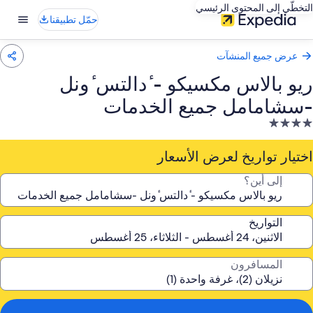
التخطّي إلى المحتوى الرئيسي
حمّل تطبيقنا
عرض جميع المنشآت
ريو بالاس مكسيكو - ٔدالتس ٔونل
-سشامامل جميع الخدمات
نشأة
ندقية
صنفة
اختيار تواريخ لعرض الأسعار
ـ
إلى أين؟
4.
جوم
التواريخ
المسافرون