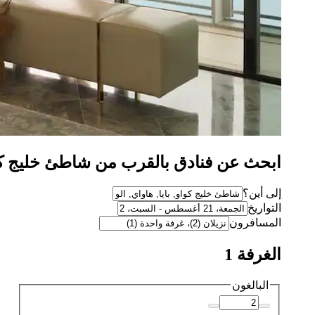
ابحث عن فنادق بالقرب من شاطئ خليج كواو، في
إلى أين؟
التواريخ
المسافرون
الغرفة 1
البالغون