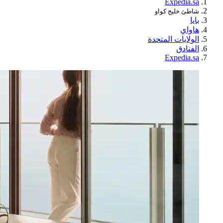
Expedia.sa
شاطئ خليج كواو
بايا
هاواي
الولايات المتحدة
الفنادق
Expedia.sa