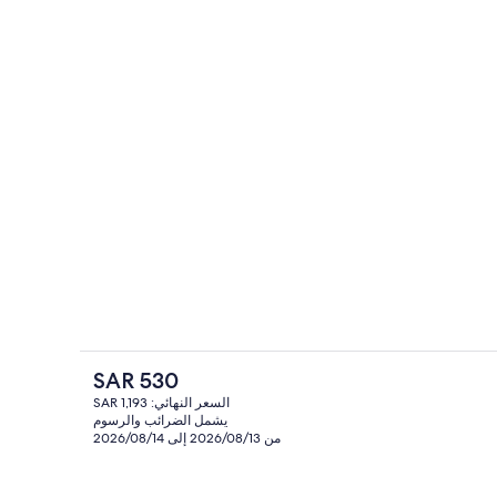
منطقة المعيشة
السعر
SAR 530
الحالي
السعر النهائي: SAR 1,193
هو
يشمل الضرائب والرسوم
سرّة قابلة للطي وواي فاي مجانًا وملاءات أسرّة
المنشأة من الخارج
SAR
من 2026/08/13 إلى 2026/08/14
530