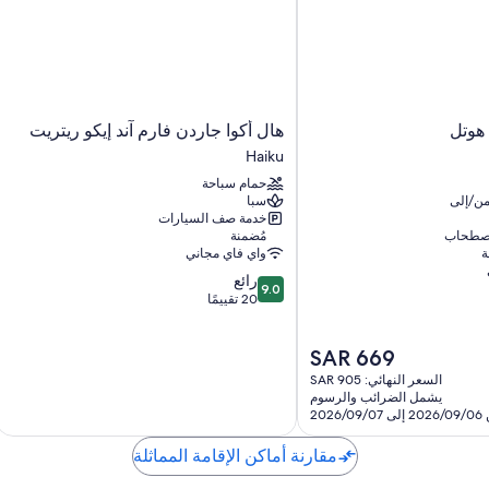
تشمل وسائل الراحة الإضافية:
حمامات مزودة بمجففات شعر وشامبو
تلفزيونات ذكية 50-بوصة مزودة ببرامج وأفلام نتفليكس، وهولو، وخدمات بث
أجهزة ميكروويف، وأفران تحميص، وخلاطات
هال
هوتل
هال أكوا جاردن فارم آند إيكو ريتريت
أكوا
Haiku
جاردن
حمام سباحة
فارم
من/إلى
سبا
آند
خدمة صف السيارات
إيكو
اصطحاب
مُضمنة
ريتريت
ة
واي فاي مجاني
Haiku
9.0
رائع
9.0
من
20 تقييمًا
10،
رائع،
السعر
SAR 669
20
الحالي
تقييمًا
السعر النهائي: SAR 905
هو
يشمل الضرائب والرسوم
SAR
2026/09/0
669
مقارنة أماكن الإقامة المماثلة