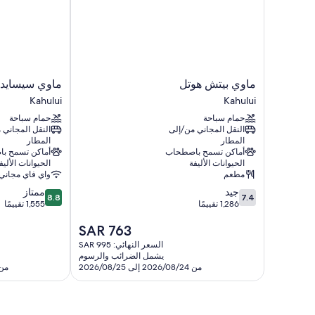
ماوي
ماوي
ماوي بيتش هوتل
ماوي سيسايد 
بيتش
سيسايد
Kahului
Kahului
هوتل
هوتل
حمام سباحة
حمام سباحة
Kahului
Kahului
النقل المجاني من/إلى
النقل المجاني 
المطار
المطار
أماكن تسمح باصطحاب
أماكن تسمح ب
الحيوانات الأليفة
الحيوانات الأليف
مطعم
واي فاي مجاني
8.8
7.4
جيد
ممتاز
8.8
7.4
من
من
1,286 تقييمًا
1,555 تقييمًا
10،
10،
السعر
SAR 763
جيد،
ممتاز،
الحالي
1,555
1,286
السعر النهائي: SAR 995
هو
تقييمًا
تقييمًا
يشمل الضرائب والرسوم
SAR
من 2026/08/24 إلى 2026/08/25
من 2026/09/06 إلى 7
763