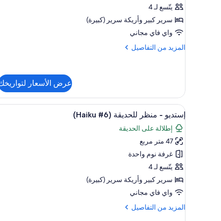
ديلوكس
يتّسع لـ 4
-
سرير كبير‫‬ وأريكة سرير (كبيرة)
لغير
واي فاي مجاني
المدخنين
المزيد
المزيد من التفاصيل
(Haiku
من
#1)
التفاصيل
عن
شقة
عرض الأسعار لتواريخك
ديلوكس
-
استعراض
ستائر تعتيم وأسرّة قابلة للطي وواي
لغير
35
إستديو - منظر للحديقة (Haiku #6)
المدخنين
جميع
(Haiku
إطلالة على الحديقة
صور
#1)
47 متر مربع
إستديو
-
غرفة نوم واحدة
منظر
يتّسع لـ 4
للحديقة
سرير كبير‫‬ وأريكة سرير (كبيرة)
(Haiku
واي فاي مجاني
#6)
المزيد
المزيد من التفاصيل
من