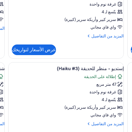
بتجهيزات
اقت
غرفة نوم واحدة
أساسية
-
يتّسع لـ 4
-
بر
سرير كبير‫‬ وأريكة سرير (كبيرة)
منظر
ku
واي فاي مجاني
الم
الم
للحديقة
#7)
من
المزيد
المزيد من التفاصيل
(Haiku
الت
من
عن
#2)
التفاصيل
شق
عرض الأسعار لتواريخك
عن
اقت
شقة
-
بتجهيزات
استعراض
 فاي مجانًا وملاءات أسرّة
اس
ستائر تعتيم وأسرّة قابلة للطي وواي فاي مجا
برو
23
أساسية
إستديو - منظر للحديقة (Haiku #3)
شقة
iku
جميع
جم
-
#7)
إطلالة على الحديقة
منظر
صور
صو
للحديقة
47 متر مربع
إستديو
شق
(Haiku
-
كل
غرفة نوم واحدة
#2)
منظر
-
يتّسع لـ 4
للحديقة
من
سرير كبير‫‬ وأريكة سرير (كبيرة)
(Haiku
للح
واي فاي مجاني
ku
#3)
المزيد
الم
المزيد من التفاصيل
الم
#5)
من
من