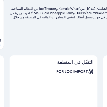
تقع يونيجان ماوي جيتاوايز - هايكو بمدينة هيكو وهي بالقرب من الشاطئ. يُعد كل من Kamalo Wharf وIao Theater من المعالم السياحية
المحلية، بينما تتضمن أماكن الجذب السياحية بالمنطقة Hui Noʻeau Visual Arts Center وMaui Gold Pineapple Farm.لا تفوت زيارة كل
 والمتحف والمركز الثقافي في جونترسفيل أيضًا. اكتشف المغامرات المائية في المنطقة من خلال
بأنشطة الهواء الطلق الرائعة من خلال مضمار للمشي/ للدراجات.
تفضل
HI, 96708
ع
التنقّل في المنطقة
FOR LOC IMPORT