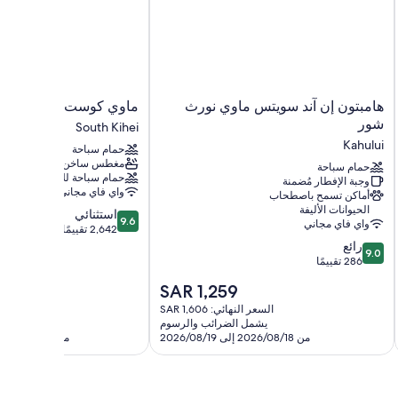
هامبتون
ماوي
هامبتون إن آند سويتس ماوي نورث
ماوي كوست هوتل
إن
كوست
شور
South Kihei
آند
هوتل
Kahului
حمام سباحة
سويتس
South
مغطس ساخن
ماوي
حمام سباحة
Kihei
حمام سباحة للأطفال
وجبة الإفطار مُضمنة
نورث
واي فاي مجاني
أماكن تسمح باصطحاب
شور
الحيوانات الأليفة
9.6
استثنائي
Kahului
9.6
واي فاي مجاني
من
2,642 تقييمًا
10،
9.0
رائع
9.0
من
استثنائي،
286 تقييمًا
2,642
10،
السعر
SAR 1,259
رائع،
تقييمًا
الحالي
286
السعر النهائي: SAR 1,606
السعر الن
هو
يشمل الضرائب والرسوم
يشمل 
تقييمًا
SAR
من 2026/08/18 إلى 2026/08/19
من 2026/08/27 إلى 2026/08/28
1,259