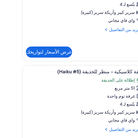
صادية
يتّسع لـ 4
سرير كبير‫‬ وأريكة سرير (كبيرة)
واق
واي فاي مجاني
(Hai
زيد
زيد من التفاصيل
فاصيل
ة
عرض الأسعار لتواريخك
صادية
تعراض
نًا وملاءات أسرّة
ستائر تعتيم وأسرّة قابلة للطي وواي فاي مجانًا وملا
اق
9
 كلاسيكية - منظر للحديقة (Haiku #5)
(Ha
يع
إطلالة على الحديقة
ر
51 متر مربع
ة
اسيكية
غرفة نوم واحدة
يتّسع لـ 4
ظر
سرير كبير‫‬ وأريكة سرير (كبيرة)
ديقة
واي فاي مجاني
(Hai
زيد
زيد من التفاصيل