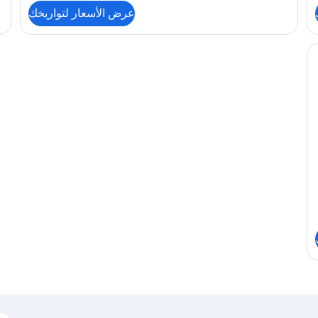
التفاصيل
الت
عرض الأسعار لتواريخك
عن
عن
إستديو
شق
-
كلا
 فاي مجانًا وملاءات أسرّة
منظر
-
للحديقة
منظ
(Haiku
للح
iku
#3)
#5)