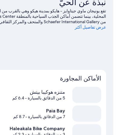
نبذة عن الحيّ
-
منظر
للحديقة
(Haiku
من Schaefer International Gallery
#4)
عرض تفاصيل أكثر
ركوب الأمواج على ألواح شراعية القريبة، أو يُمكنك الاستمتاع 
بزيارة أدلتنا للسفر إلى هيكو
الأماكن المجاورة
متنزه هوكيبا بيتش
5 من الدقائق بالسيارة
- 6.4 كم
Paia Bay
7 من الدقائق بالسيارة
- 8.7 كم
Haleakala Bike Company
3 من الدقائق بالسيارة
- 2.3 كم