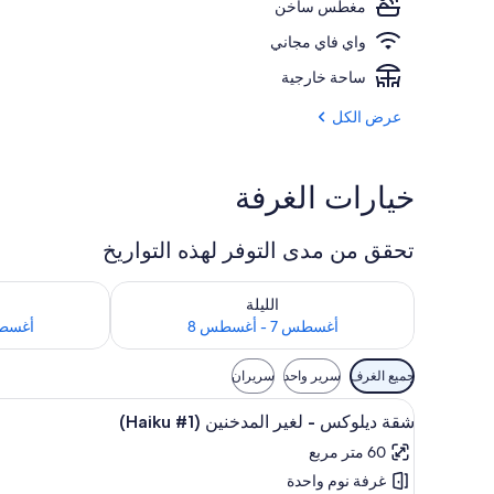
مغطس ساخن
واي فاي مجاني
شرفة/رواق
ساحة خارجية
عرض الكل
خيارات الغرفة
تحقق من مدى التوفر لهذه التواريخ
تحقق من مدى التوفر لليلة للفترة أغسطس 7 - أغسطس 8
تحقق من مدى التوفر
الليلة
أغسطس 7 - أغسطس 8
أغسطس 8 - 
عوامل
جميع الغرف
سرير واحد
سريران
التصفية
استعراض
ستائر تعتيم وأسرّة قابلة للطي وواي
المتاحة
8
شقة ديلوكس - لغير المدخنين (Haiku #1)
جميع
للغرف
60 متر مربع
صور
غرفة نوم واحدة
شقة