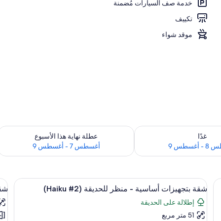
خدمة صف السيارات مُضمنة
تكييف
موقد شواء
 لغد للفترة أغسطس 8 - أغسطس 9
تحقق من مدى التوفر لعطلة نهاية هذا الأسبوع للف
غدًا
عطلة نهاية هذا الأسبوع
أغسطس 9
أغسطس 7 - أغسطس 9
استعراض
 فاي مجانًا وملاءات أسرّة
مطبخ خاص
اس
16
شقة بتجهيزات أساسية - منظر للحديقة (Haiku #2)
شقة 
جميع
جم
إطلالة على الحديقة
صور
صو
51 متر مربع
شقة
شق