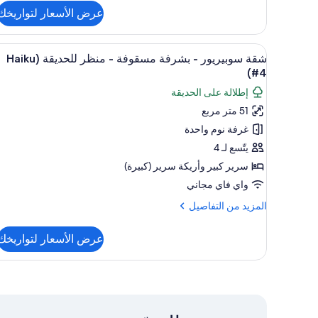
التفاصيل
عرض الأسعار لتواريخك
عن
إستديو
-
استعراض
ستائر تعتيم وأسرّة قابلة للطي وواي
15
منظر
شقة سوبيريور - بشرفة مسقوفة - منظر للحديقة (Haiku
جميع
للحديقة
#4)
صور
(Haiku
إطلالة على الحديقة
#6)
شقة
51 متر مربع
سوبيريور
غرفة نوم واحدة
-
بشرفة
يتّسع لـ 4
مسقوفة
سرير كبير‫‬ وأريكة سرير (كبيرة)
-
واي فاي مجاني
منظر
المزيد
المزيد من التفاصيل
للحديقة
من
(Haiku
التفاصيل
عرض الأسعار لتواريخك
عن
#4)
شقة
سوبيريور
-
بشرفة
مسقوفة