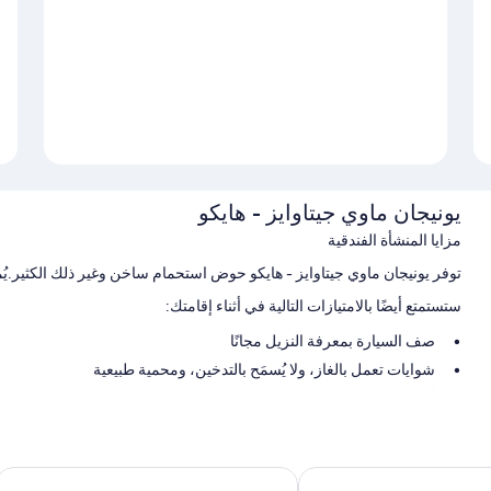
يونيجان ماوي جيتاوايز - هايكو
مزايا المنشأة الفندقية
توفر يونيجان ماوي جيتاوايز - هايكو حوض استحمام ساخن وغير ذلك الكثير.يُم
ستستمتع أيضًا بالامتيازات التالية في أثناء إقامتك:
صف السيارة بمعرفة النزيل مجانًا
شوايات تعمل بالغاز، ولا يُسمَح بالتدخين، ومحمية طبيعية
أثاث خارجي
سمات الغرفة
تقدم جميع غرف النزلاء في منشأة يونيجان ماوي جيتاوايز - هايكو وسائل راحة
تل
هال أكوا جاردن فارم آند إيكو ريتريت