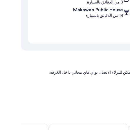
3 من الدقائق بالسيارة
Makawao Public House
14 من الدقائق بالسيارة
كن للنزلاء الاتصال بواي فاي مجاني داخل الغرفة.
 مثل تكييف، بالإضافة إلى وسائل راحة إنترنت لاسلكي مجاناً.
هامبتون إن آند سويتس ماوي نورث شور
ماوي كوست هوتل