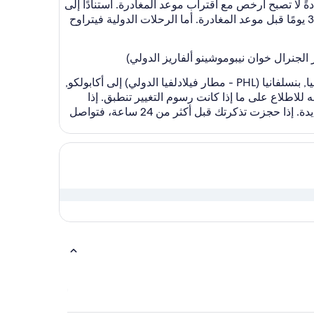
أن التذاكر عادةً لا تصبح أرخص مع اقتراب موعد المغادرة. استنادًا إلى
دراسات التسعير والطلب لرحلات الطيران عام 2022، وجدنا أن الوقت الأمثل لحجز رحلة طيران محلية يتراوح بين 28 و35 يومًا قبل موعد المغادرة. أما الرحلات الدولية فيتراوح
أحيانًا تعترض الحياة خططنا، لذا فإن Expedia هنا للمساعدة في تسهيل الأمور. أولاً، اعثر على خط سير الرحلة من فيلادلفيا, بنسلفانيا (PHL - مطار فيلادلفيا الدولي) إلى أكابولكو,
اطلاع على ما إذا كانت رسوم التغيير تنطبق. إذا
حجزت تذكرتك في آخر 24 ساعة، فإن بعض الخطوط الجوية ستسمح لك بإلغاء الحجوزات مجانًا وتنظيم رحلات طيران جديدة. إذا حجزت تذكرتك قبل أكثر من 24 ساعة، فتواصل