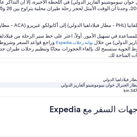
و, غيريرو (ACA - مطار الجنرال خوان نيبوموشينو ألفاريز الدولي) في اللحظة الأخيرة، إلا 
و ألفاريز الدولي)
وراجع قواعد السعر وشروطه لل
بوابة رحلات Expedia‏
ات المتاحة لك.
ار فيلادلفيا الدولي
ار الجنرال خوان نيبوموشينو ألفاريز الدولي
km
347
لسفر مع Expedia