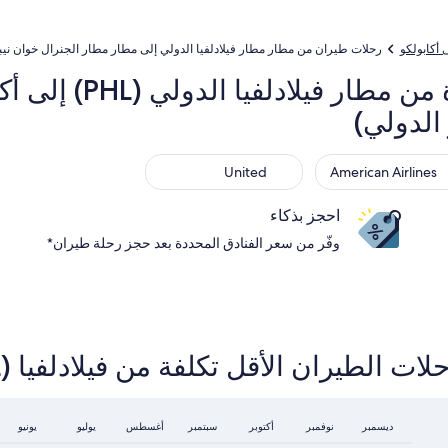
أكابولكو
رحلات طيران من مطار مطار فيلادلفيا الدولي إلى مطار مطار الجنرال خوان نيبو
 الدولي)
United
American Airl
United
American Airlines
احجز بذكاء
وفّر من سعر الفنادق المحددة بعد حجز رحلة طيران*
الأقل تكلفة من فيلادلفيا (PHL) إلى أكابولكو (ACA)
أكتوبر
أغسطس
ديسمبر
نوفمبر
سبتمبر
يوليو
يونيو