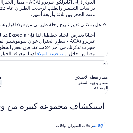
الدولي) إلى أكابولك
وقت الحجز بين ثلاثة وأربعة أشهر.
هل يمكنني تغيير تاريخ رحلة طيراني من فيلادلفيا, بنسلفانيا (PHL - مطار فيلادلفيا الدولي) إلى أكابولكو, غيريرو (ACA - مطار الجنرال خوان نيبوموشين
غيريرو (ACA - مطار الجنرال خوان نيبوموشينو ألفاريز الدولي) من خلال
معنا من خلال
لدينا لمعرفة الخيار
بوابة خدمة العملاء
مطار نقطة الانطلاق
مط
مطار وجهة السفر
مط
المسافة
1
استكشاف مجموعة كبيرة من وجهات ا
الإقامة
رحلات الطيران
الباقات