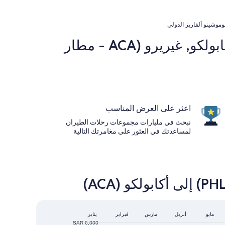
موشينو ألفاريز الدولي
شركات الخطوط الجوية الشهيرة من مطار فيلادلفيا الدولي (PHL) إلى أكابولكو, غيريرو (ACA - مطار
اعثر على العرض المناسب
نبحث في مليارات مجموعات رحلات الطيران
لمساعدتك في العثور على مغامرتك التالية
أبريل
مايو
مارس
فبراير
يناير
SAR 6,000