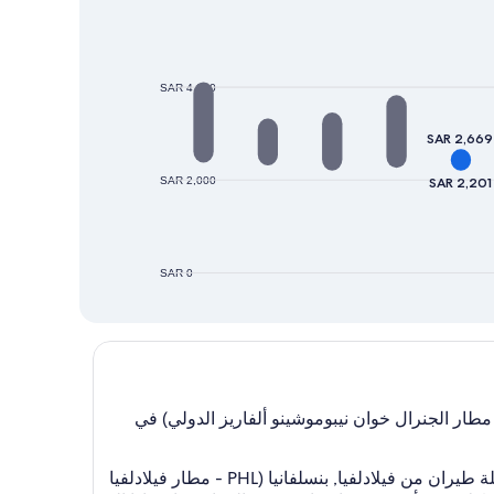
SAR 4,000
SAR 2,669
SAR 2,000
SAR 2,201
SAR 0
لأوفر شراء تذكرة طيران للرحلة من فيلادلفيا, بنسلفانيا (PHL - مطار فيلادلفيا الدولي) إلى أكابولكو, غيريرو (ACA - مطار الجنرال خوان نيبوموشينو ألفاريز الدولي) في
عندما يحين وقت حجز رحلات طيرانك، من الأفضل دائمًا أن تكون مستعدًا. في حين أنه يمكن الحصول على عرض على رحلة طيران من فيلادلفيا, بنسلفانيا (PHL - مطار فيلادلفيا