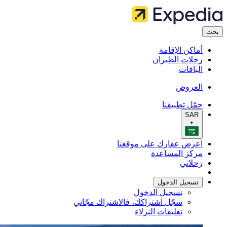
بحث
أماكن الإقامة
رحلات الطيران
الباقات
العروض
حمّل تطبيقنا
SAR
•
اعرض عقارك على موقعنا
مركز المساعدة
رحلاتي
تسجيل الدخول
تسجيل الدخول
سجّل اشتراكك، فالاشتراك مجّاني
تعليقات النزلاء