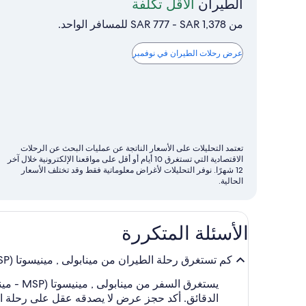
نوفمبر
الطيران
الأقل تكلفة
هو
من SAR 777 - SAR 1,378 للمسافر الواحد.
الشهر
الذي
عرض رحلات الطيران في نوفمبر
تتوفر
فيه
عادةً
رحلات
الطيران
تعتمد التحليلات على الأسعار الناتجة عن عمليات البحث عن الرحلات
الأقل
الاقتصادية التي تستغرق 10 أيام أو أقل على مواقعنا الإلكترونية خلال آخر
تكلفة
12 شهرًا. نوفر التحليلات لأغراض معلوماتية فقط وقد تختلف الأسعار
الحالية.
الأسئلة المتكررة
كم تستغرق رحلة الطيران من مينابولى , مينيسوتا (MSP - مينيابولس - مطار سانت باول الدولي) إلى بوسطن, ماساتشوستس (BOS - مطار لوغان الدولي)؟
الدقائق. أكد حجز عرض لا يصدقه عقل على رحلة الطيران بين وجهات السفر الجذا