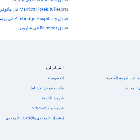
Marriott Hotels & Resorts في هانوفر
فنادق Aimbridge Hospitality في بوسطون
فنادق Fairmont في شارون
فنادق خليج باك
Sonesta Hotel في ويكفيلد
فنادق Best Western في دروتيشستر
فنادق قرب كلية الدراسات العليا للتصمي
السياسات
Hilton Hotels في ويكفيلد
مارات العربية المتحدة
الخصوصية
فنادق Omni في اندوفير
 المحلية
ملفات تعريف الارتباط
Wyndham Hotels في كونكورد
شروط الخدمة
فنادق Motel 6 في أرلينجتون
شروط وأحكام Vrbo
فنادق بتصنيف 5 نجمة في إيست والبول
إرشادات المحتوى والإبلاغ عن المحتوى
Rosewood Hotels في بوسطون
فنادق Four Seasons في هولبروك