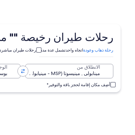
رحلات طيران رخيصة "" من مينابولى (MSP
رحلة ذهاب وعودة
اتجاه واحد
تشمل عدة مدن
رحلات طيران مباشرة
الانطلاق من
الوج
أضِف مكان إقامة لحجز باقة والتوفير*