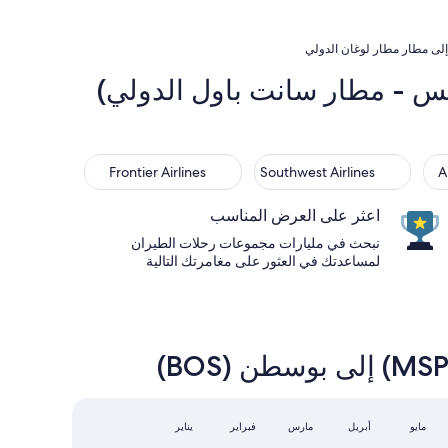
لى مطار مطار لوغان الدولي
شهيرة من مينابولى , مينيسوتا (MSP - مينيابولس - مطار سانت باول الدولي)
Frontier Airlines
Southwest Airlines
Frontier Airlines
Southwest Airlines
A
اعثر على العرض المناسب
نبحث في مليارات مجموعات رحلات الطيران
لمساعدتك في العثور على مغامرتك التالية
أبريل
مايو
مارس
فبراير
يناير