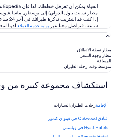
مطار سانت باول الدولي) إلى بوسطن, ماساتشوستس (BOS - مطار لوغان الدولي) 
ساعة، فتواصل معنا عبر
لدينا لمع
بوابة خدمة العملاء
مطار نقطة الانطلاق
مطار وجهة السفر
المسافة
متوسط وقت رحلة الطيران
استكشاف مجموعة كبيرة من وجهات ا
الإقامة
رحلات الطيران
السيارات
فنادق Oakwood في فينواي كنمور
Hyatt Hotels في ويلسلي
Sonesta Hotel في إيست والبول