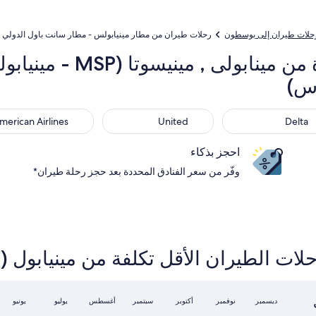
حلات طيران إلى بوسطون
رحلات طيران من مطار مينيابولس - مطار سانت باول الدولي إ
شركات الخطوط الجوية ال
إس)
American Airlines
United
D
merican Airlines
United
Delta
احجز بذكاء
وفّر من سعر الفنادق المحددة بعد حجز رحلة طيران*
ن الأقل تكلفة من مينيابول (MSP) إلى بوسطن (BOS)
أكتوبر
أغسطس
ديسمبر
نوفمبر
سبتمبر
يوليو
يونيو