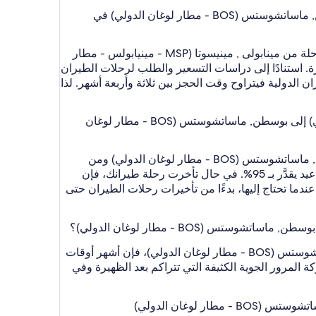
هل من الأوفر شراء تذكرة طيران للرحلة من مينابولى , مينيسوتا (MSP - مينيابولس - مطار سانت باول الدولي) إلى بوسطن, ماساتشوستس (BOS - مطار لوغان الدولي) في
تصرفك على طبيعتك وسيلة فريدة للتنقل، ولكن لا يُعد دائمًا الطريقة الأذكى لاختيار سعر مخفض. من الأفضل أن تحجز الرحلة من مينابولى , مينيسوتا (MSP - مينيابولس - مطار
جيل إلى اللحظة الأخيرة. استنادًا إلى دراسات التسعير والطلب لرحلات الطيران
عد المغادرة، وبالنسبة لرحلات الطيران الدولية فيتراوح وقت الحجز بين ثلاثة وأربعة أشهر. لذا
ما شركة الخطوط الجوية التي تحظى بأقل حالات تأخير من مينابولى , مينيسوتا (MSP - مينيابولس - مطار سانت باول الدولي) إلى بوسطن, ماساتشوستس (BOS - مطار لوغان
ابدأ رحلتك مع Sun Country Airlines من مينابولى , مينيسوتا (MSP - مينيابولس - مطار سانت باول الدولي) إلى بوسطن, ماساتشوستس (BOS - مطار لوغان الدولي) ومن
المؤكد وصولك في الوقت المذكور على تذكرتك. تحتل شركة النقل هذه المركز الأول على هذا المسار، بمعدل التزام بالمواعيد يقدَّر بـ 95%. في حال تأخرت رحلة طيرانك، فإن
حلات عندما تحتاج إليها، بدءًا من تأخيرات رحلات الطيران حتى
بالنسبة لرحلات طيران Delta من مينابولى , مينيسوتا (MSP - مينيابولس - مطار سانت باول الدولي) إلى بوسطن, ماساتشوستس (BOS - مطار لوغان الدولي)، فإن أشهر أوقات
يقة ستتجنب حركة المرور الجوية الكثيفة التي تتراكم بعد الظهيرة وفي