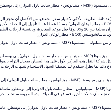
سانت باول الدولي) إلى بوسطن, ماساتشوستس (BOS - مطار لوغان الدولي) مسبقًا عوضًا عن التأ
عام 2022، وجدنا أن الوقت الأمثل لحجز رحلة طيران محلية بين 28 و35 يومًا قبل مو
B - مطار لوغان الدولي)!
قاء على اطّلاع دائم بما يطرأ. سيقدم لك تطبيقنا السهل الاستخدام تنبيهات الر
وسطن, ماساتشوستس (BOS - مطار لوغان الدولي)؟
تراوح بين 7:00 AM - 8:00 AM. إذا أردت تجنب أي حالات تأخير، فسافر في الصباح. بهذه الطر
طار لوغان الدولي)