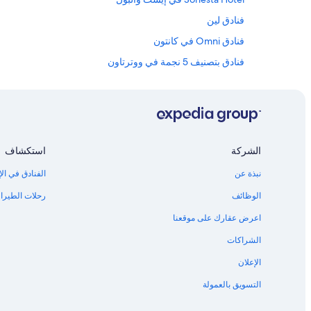
فنادق لين
فنادق Omni في كانتون
فنادق بتصنيف 5 نجمة في ووترتاون
Wyndham Hotels في نيوتن
فنادق La Quinta Inn & Suites في ويست روكسبييري
فنادق قرب MGM Music Hall at Fenway
فنادق La Quinta Inn & Suites في ريفيري
الشركة
استكشاف
Hyatt Hotels في ويست روكسبييري
نبذة عن
الفنادق في الإ
فنادق Four Seasons في ويستوود
الوظائف
رحلات الطيران
Sonesta Hotel في نيدهام
اعرض عقارك على موقعنا
Citizenm Hotels في خليج باك
الشراكات
فنادق Best Western في ألستون
الإعلان
فنادق Motel 6 في فينواي كنمور
التسويق بالعمولة
فنادق قرب محطة واشنطن سكوير