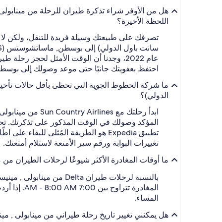
اللحظة الأخيرة؟
احتفظ بعفويتك جانبًا حتى موعد وصولك إلى بوسطن, ماساتشوستس (OS
الدولي)؟
تطبيق Expedia هو الطريقة المُثلى للب
تغييرات البوابة ورقم سير الأمتعة لاستلام أمتعتك.
ما أوقات المغادرة الأكثر شيوعًا لرحلات الطيران من مينابولى , مينيسوتا (MSP - مينيابولس - مطار سانت باول الدولي) إلى ب
المغادرة ت
المساء.
هل يمكنني تغيير تاريخ رحلة طيراني من مينابولى , مينيسوتا (MSP - مينيابولس - مطار سانت باول الدولي) إلى بوسطن, ماساتشوستس (BOS - م