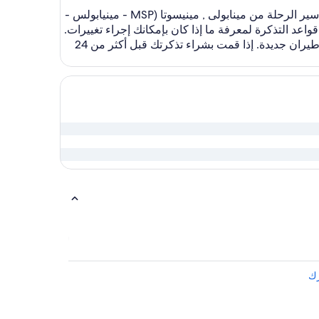
الحياة يمكن أن تعرقل خططك، لذا فإن Expedia هنا للمساعدة في تبسيط الأمور قدر الإمكان. في البداية، اعثر على خط سير الرحلة من مينابولى , مينيسوتا (MSP - مينيابولس -
اعد التذكرة لمعرفة ما إذا كان بإمكانك إجراء تغييرات.
إذا كنت قد اشتريت تذكرة طيرانك في آخر 24 ساعة، فإن بعض الخطوط الجوية ستسمح لك بالإلغاء مجانًا وتنظيم رحلات طيران جديدة. إذا قمت بشراء تذكرتك قبل أكثر من 24