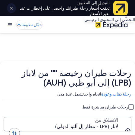
التبديل إلى التطبيق
تعقب أسعار رحلة طيرانك واحصل على إخطارات عند
تغير الأسعار.
التخطّي إلى المحتوى الرئيسي
حمّل تطبيقنا
رحلات طيران رخيصة "" من لاباز
(LPB) إلى أبو ظبي (AUH)
رحلة ذهاب وعودة
اتجاه واحد
تشمل عدة مدن
رحلات طيران مباشرة فقط
الانطلاق من
لاباز (LPB - مطار إل ألتو الدولي)