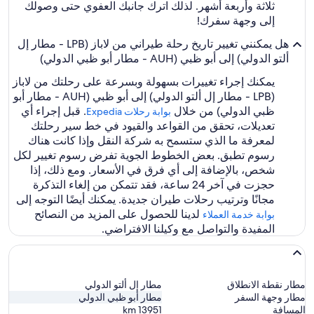
ثلاثة وأربعة أشهر. لذلك اترك جانبك العفوي حتى وصولك
إلى وجهة سفرك!
هل يمكنني تغيير تاريخ رحلة طيراني من لاباز (LPB - مطار إل
ألتو الدولي) إلى أبو ظبي (AUH - مطار أبو ظبي الدولي)
يمكنك إجراء تغييرات بسهولة وبسرعة على رحلتك من لاباز
(LPB - مطار إل ألتو الدولي) إلى أبو ظبي (AUH - مطار أبو
ظبي الدولي) من خلال
. قبل إجراء أي
بوابة رحلات Expedia‏
تعديلات، تحقق من القواعد والقيود في خط سير رحلتك
لمعرفة ما الذي ستسمح به شركة النقل وإذا كانت هناك
رسوم تطبق. بعض الخطوط الجوية تفرض رسوم تغيير لكل
شخص، بالإضافة إلى أي فرق في الأسعار. ومع ذلك، إذا
حجزت في آخر 24 ساعة، فقد تتمكن من إلغاء التذكرة
مجانًا وترتيب رحلات طيران جديدة. يمكنك أيضًا التوجه إلى
لدينا للحصول على المزيد من النصائح
بوابة خدمة العملاء
المفيدة والتواصل مع وكيلنا الافتراضي.
مطار نقطة الانطلاق
مطار إل ألتو الدولي
مطار وجهة السفر
مطار أبو ظبي الدولي
المسافة
13951
km