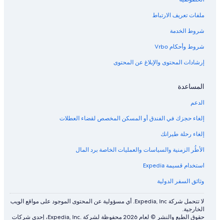
ملفات تعريف الارتباط
شروط الخدمة
شروط وأحكام Vrbo
إرشادات المحتوى والإبلاغ عن المحتوى
المساعدة
الدعم
إلغاء حجزك في الفندق أو المسكن المخصص لقضاء العطلات
إلغاء رحلة طيرانك
الأطُر الزمنية والسياسات والعمليات الخاصة برد المال
استخدام قسيمة Expedia
وثائق السفر الدولية
لا تتحمل شركة Expedia, Inc. أي مسؤولية عن المحتوى الموجود على مواقع الويب
الخارجية.
حقوق الطبع والنشر © لعام 2026 محفوظة لشركة .Expedia, Inc، إحدى شركات