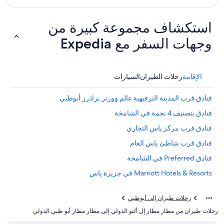
استكشاف مجموعة كبيرة من
وجهات السفر مع Expedia
الإقامة
رحلات الطيران
السيارات
فنادق قرب المدينة الترفيهية عالم وورنر براذرز أبوظبي
فنادق بتصنيف 4 نجمة في الشامخة
فنادق قرب مركز ياس التجاري
فنادق قرب شاطئ ياس العام
فنادق Preferred في الشامخة
Marriott Hotels & Resorts في جزيرة ياس
فنادق قرب ياس ووترورلد
رحلات طيران إلى أبوظبي
فنادق قرب مطار أبو ظبي الدولي
رحلات طيران من مطار مطار إل ألتو الدولي إلى مطار مطار أبو ظبي الدولي