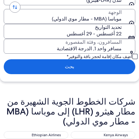
لندن (LHR-هيثرو)
الوجهة
موباسا (MBA - مطار موي الدولي)
تحديد التواريخ
22 أغسطس - 29 أغسطس
المسافرون، وفئة المقصورة
مسافر واحد 1, الدرجة الاقتصادية
أضِف مكان إقامة لحجز باقة والتوفير*
بحث
شركات الخطوط الجوية الشهيرة من
مطار هيثرو (LHR) إلى موباسا (MBA
- مطار موي الدولي)
Ethiopian Airlines
Kenya Airways
Ethiopian Airlines
Kenya Airways