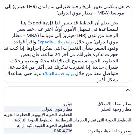
هل يمكنني تغيير تاريخ رحلة طيراني من لندن (LHR-هيثرو) إلى
موباسا (MBA - مطار موي الدولي)
نحن نعلم أن الخطط قد تتغير، لذا فإن Expedia هنا
للمساعدة في تسهيل الأمور. أولاً، اعثر على خط سير
الرحلة من لندن (LHR-هيثرو) إلى موباسا (MBA - مطار
موي الدولي) من خلال
واقرأ قواعد
بوابة رحلات Expedia‏
وقيود السعر بشأن التغييرات التي يمكن إجراؤها. إذا كنت قد
حجزت تذكرة طيرانك في آخر 24 ساعة، فإن بعض
الخطوط الجوية ستسمح لك بالإلغاء مجانًا وتنظيم رحلات
طيران جديدة. إذا اشتريت تذكرتك قبل أكثر من 24 ساعة،
فتواصل معنا من خلال
لدينا حتى نساعدك
بوابة خدمة العملاء
بشكل أكبر.
مطار نقطة الانطلاق
هيثرو
مطار وجهة السفر
مطار موي الدولي
الخطوط الجوية الإثيوبية, الخطوط الجوية
الخطوط الجوية التي تقدم الخدمات
البريطانية, الخطوط الجوية التركية,
الخطوط الجوية الكينية, كيه إل إم
سعر رحلة الذهاب والعودة
SAR 4,016