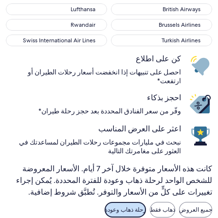
Lufthansa
British Airways
Lufthansa
British Airways
Rwandair
Brussels Airlines
Rwandair
Brussels Airlines
Swiss International Air Lines
Turkish Airlines
Swiss International Air Lines
Turkish Airlines
كن على اطلاع
احصل على تنبيهات إذا انخفضت أسعار رحلات الطيران أو
ارتفعت*
احجز بذكاء
وفّر من سعر الفنادق المحددة بعد حجز رحلة طيران*
اعثر على العرض المناسب
نبحث في مليارات مجموعات رحلات الطيران لمساعدتك في
العثور على مغامرتك التالية
كانت هذه الأسعار متوفرة خلال آخر 7 أيام. الأسعار المعروضة
للشخص الواحد لرحلة ذهاب وعودة للفترة المحددة. يُمكن إجراء
تغييرات على كلٍّ من الأسعار والتوفر. تُطبَّق شروط إضافية.
جميع العروض
ذهاب فقط
رحلة ذهاب وعودة