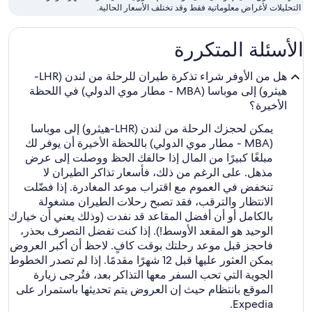
التحليلات لأغراض معلوماتية فقط وقد تختلف الأسعار الحالية.
الطيران
الأقل
الأسئلة المتكررة
تكلفة
هل من الأوفر شراء تذكرة طيران للرحلة من لندن (LHR-
هيثرو) إلى موباسا (MBA - مطار موي الدولي) في اللحظة
الأخيرة؟
يمكن لحجزك الرحلة من لندن (LHR-هيثرو) إلى موباسا
(MBA - مطار موي الدولي) باللحظة الأخيرة أن يوفر لك
مبلغًا كبيرًا من المال إذا حالفك الحظ ووصلت إلى عرض
مذهل. على الرغم من ذلك، فأسعار تذاكر الطيران لا
تنخفض في العموم مع اقتراب موعد المغادرة. إذا فضّلت
الانتظار والترقب، فقد تصبح رحلات الطيران مشغولة
بالكامل أو أن أفضل المقاعد قد نفدت (وذلك يعني أن خيارك
الوحيد هو المقعد الأوسط!). إذا كنت تفضل التصرف بحذر،
فاحجز قبل موعد رحلتك بوقت كافٍ. لاحظ أن أكبر العروض
يمكن العثور عليها قبل 12 شهرًا مقدمًا. إذا لم تصدر الخطوط
الجوية التي تحب السفر معها التذاكر بعد، فتُرجى زيارة
الموقع بانتظام حيث إن العروض يتم تحديثها باستمرار على
Expedia.