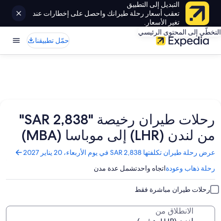
التبديل إلى التطبيق
تعقب أسعار رحلة طيرانك واحصل على إخطارات عند
تغير الأسعار.
التخطّي إلى المحتوى الرئيسي
حمّل تطبيقنا
رحلات طيران رخيصة "SAR 2,838"
من لندن (LHR) إلى موباسا (MBA)
تفتح
عرض رحلة طيران تكلفتها SAR 2,838 في يوم الأربعاء، 20 يناير 2027
الصفحة
رحلة ذهاب وعودة
اتجاه واحد
تشمل عدة مدن
في
نافذة
جديدة
رحلات طيران مباشرة فقط
الانطلاق من