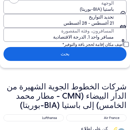
الوجهة
باستيا (BIA-بوريتا)
تحديد التواريخ
21 أغسطس - 28 أغسطس
المسافرون، وفئة المقصورة
مسافر واحد 1, الدرجة الاقتصادية
أضِف مكان إقامة لحجز باقة والتوفير*
بحث
شركات الخطوط الجوية الشهيرة من
الدار البيضاء (CMN - مطار محمد
الخامس) إلى باستيا (BIA-بوريتا)
Lufthansa
Air France
Lufthansa
Air France
كن على اطلاع