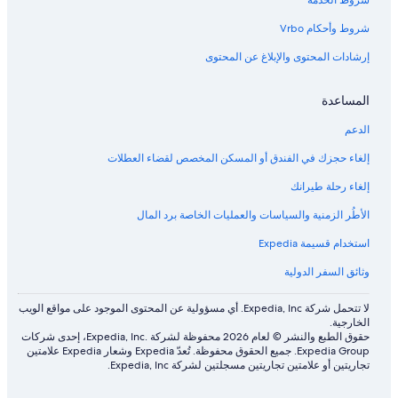
شروط الخدمة
شروط وأحكام Vrbo
إرشادات المحتوى والإبلاغ عن المحتوى
المساعدة
الدعم
إلغاء حجزك في الفندق أو المسكن المخصص لقضاء العطلات
إلغاء رحلة طيرانك
الأطُر الزمنية والسياسات والعمليات الخاصة برد المال
استخدام قسيمة Expedia
وثائق السفر الدولية
لا تتحمل شركة Expedia, Inc. أي مسؤولية عن المحتوى الموجود على مواقع الويب
الخارجية.
حقوق الطبع والنشر © لعام 2026 محفوظة لشركة .Expedia, Inc، إحدى شركات
Expedia Group. جميع الحقوق محفوظة. تُعدّ Expedia وشعار Expedia علامتين
تجاريتين أو علامتين تجاريتين مسجلتين لشركة Expedia, Inc.