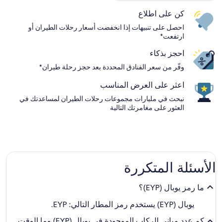
كن على اطلاع
احصل على تنبيهات إذا انخفضت أسعار رحلات الطيران أو
ارتفعت*
احجز بذكاء
وفّر من سعر الفنادق المحددة بعد حجز رحلة طيران*
اعثر على العرض المناسب
نبحث في مليارات مجموعات رحلات الطيران لمساعدتك في
العثور على مغامرتك التالية
الأسئلة المتكررة
ما رمز يوبال (EYP)؟
يوبال (EYP) يستخدم رمز المطار التالي: EYP.
كم عدد مباني الركاب الموجودة في يوبال (EYP) وما الوقت