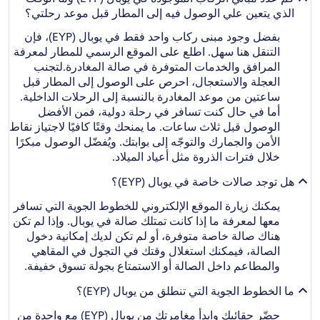
الذي يتعين علي الوصول فيه إلى المطار قبل موعد رحلتي؟
بفضل وجود مبنى ركاب واحد فقط في يوبال (EYP)، فإن
التنقل هنا سهل. اطلع على الموقع الرسمي للمطار لمعرفة
المرافق والخدمات المتوفرة في صالة المغادرة.
لتجنب
العجلة والاستعجال، احرص على الوصول إلى المطار قبل
ساعتين من موعد المغادرة بالنسبة إلى الرحلات الداخلية.
أما في حال كنت تسافر في رحلة دولية، فمن الأفضل
الوصول قبل ثلاث ساعات. ما يمنحك وقتًا كافيًا لاجتياز نقاط
الأمن والجمارك والتوجّه إلى بوابتك. ويُفضّل الوصول مبكرًا
خلال فترات الذروة مثل أعياد الميلاد.
هل توجد صالات خاصة في يوبال (EYP)؟
يمكنك زيارة الموقع الإلكتروني للخطوط الجوية التي تسافر
معها لمعرفة ما إذا كانت تمتلك صالة في يوبال. وإذا لم تكن
هناك صالة خاصة متوفرة، أو لم تكن لديك إمكانية دخول
الصالة، فيمكنك استغلال وقتك في التجول في المقاهي
والمطاعم داخل الصالة أو الاستمتاع بجولة تسوق خفيفة.
ما الخطوط الجوية التي تنطلق من يوبال (EYP)؟
حضّر حقائبك وابدأ مغامرتك من يوبال (EYP) مع واحدة من