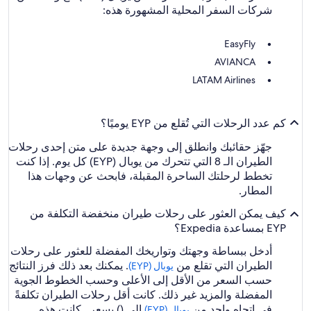
شركات السفر المحلية المشهورة هذه:
EasyFly
AVIANCA
LATAM Airlines
كم عدد الرحلات التي تُقلع من EYP يوميًا؟
جهّز حقائبك وانطلق إلى وجهة جديدة على متن إحدى رحلات
الطيران الـ 8 التي تتحرك من يوبال (EYP) كل يوم. إذا كنت
تخطط لرحلتك الساحرة المقبلة، فابحث عن وجهات هذا
المطار.
كيف يمكن العثور على رحلات طيران منخفضة التكلفة من
EYP بمساعدة Expedia؟
أدخل ببساطة وجهتك وتواريخك المفضلة للعثور على رحلات
الطيران التي تقلع من
. يمكنك بعد ذلك فرز النتائج
يوبال (EYP)
حسب السعر من الأقل إلى الأعلى وحسب الخطوط الجوية
المفضلة والمزيد غير ذلك. كانت أقل رحلات الطيران تكلفةً
في اتجاه واحد من
إلى () بسعر . كانت هذه
يوبال (EYP)