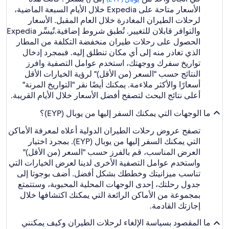
الأسعار متاحة على Expedia خلال الأيام السبعة الماضية،
لرحلات الطيران المغادرة خلال العام المقبل. الأسعار
والتوافر قابلان للتغيير. تُطبق شروط إضافية.
تُيسِّر Expedia
الحصول على رحلات طيران منخفضة التكلفة من المطار
الذي تغادر منه إلى أي مكان تنطلق إليه. فبمجرد إدخال
تواريخ سفرك ووجهتك، استخدم عوامل التصفية وافرز
النتائج حسب "السعر (من الأقل)" لرؤية الخيارات الأقل
أسعارًا والأكثر ملاءمة. يمكنك أيضًا نقر "التواريخ المرنة"
أعلى نتائج البحث لتصفح أفضل الأسعار خلال الأيام القريبة.
ما الوجهات التي يمكنك السفر إليها من يوبال (EYP)؟
تصفح عروض رحلات الطيران الدولية أعلاه لمعرفة الأماكن
التي يمكنك السفر إليها من يوبال (EYP). بمجرد اختيار
العرض المناسب، قم بالفرز حسب "السعر (من الأقل)"
واستخدم عوامل التصفية الأخرى لدينا لعرض الخيارات التي
تناسب ميزانيتك وخططك بشكل أفضل. أضف بوجوتا إلى
جدول رحلتك، إحدى الوجهات المحلية المحبوبة، وستتمتع
بمجموعة من الأماكن الرائعة التي يمكنك اكتشافها خلال
إجازتك القادمة.
ما المقصود بسياسة الإلغاء لرحلات الطيران وكيف يمكنني