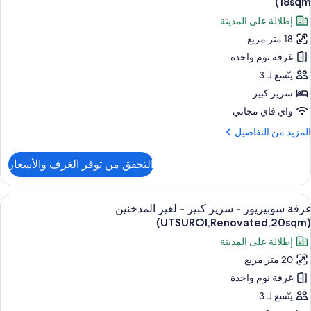
18sqm)
بير
ور
إطلالة على المدينة
رفة
غير
18 متر مربع
ادية
لمدخنين
غرفة نوم واحدة
(UTSUROI,Renovated,No
View
رير
يتّسع لـ 3
20sqm
بير
سرير كبير
واي فاي مجاني
غير
لمزيد
المزيد من التفاصيل
لمدخنين
ن
(UTSUROI,Renovated,
لتفاصيل
التحقق من توفر الغرف والأسعار
ن
18sqm
رفة
ادية
ستعراض
أغطية فراش متميزة وخزنة داخل الغرفة وم
5
غرفة سوبيريور - سرير كبير - لغير المدخنين
ميع
رير
(UTSUROI,Renovated,20sqm)
بير
ور
إطلالة على المدينة
رفة
غير
20 متر مربع
وبيريور
لمدخنين
غرفة نوم واحدة
(UTSUROI,Renovated,
18sqm
رير
يتّسع لـ 3