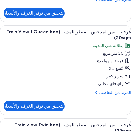
غير
ن
لمدخنين
لتفاصيل
التحقق من توفر الغرف والأسعار
ن
(1
رفة
Quee
ستعراض
أغطية فراش متميزة وخزنة داخل الغرفة وم
be
8
رير
غرفة - لغير المدخنين - منظر للمدينة (Train View 1 Queen bed
ميع
20sqm
بير
20sqm)
ور
إطلالة على المدينة
غير
رفة
لمدخنين
20 متر مربع
(1
غرفة نوم واحدة
غير
Quee
be
لمدخنين
يتّسع لـ 3
20sqm
سرير كبير
نظر
واي فاي مجاني
لمدينة
لمزيد
المزيد من التفاصيل
(Train
ن
Vie
لتفاصيل
التحقق من توفر الغرف والأسعار
ن
رفة
Quee
ستعراض
أغطية فراش متميزة وخزنة داخل الغرفة وم
be
7
غير
غرفة - لغير المدخنين - منظر للمدينة (Train view Twin bed
ميع
20sqm
لمدخنين
25sqm)