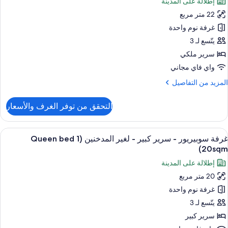
إطلالة على المدينة
رفة
غير
22 متر مربع
لمدخنين
غرفة نوم واحدة
رير
(1
Kin
لكي
يتّسع لـ 3
Be
سرير ملكي
25sqm
غير
واي فاي مجاني
لمدخنين
لمزيد
المزيد من التفاصيل
ن
ي
لتفاصيل
التحقق من توفر الغرف والأسعار
ن
لزاوية
رفة
(1
ستعراض
أغطية فراش متميزة وخزنة داخل الغرفة وم
Kin
5
رير
غرفة سوبيريور - سرير كبير - لغير المدخنين (1 Queen bed
ميع
be
لكي
20sqm)
ور
22sqm
إطلالة على المدينة
غير
رفة
لمدخنين
20 متر مربع
وبيريور
غرفة نوم واحدة
ي
لزاوية
رير
يتّسع لـ 3
(1
بير
سرير كبير
Kin