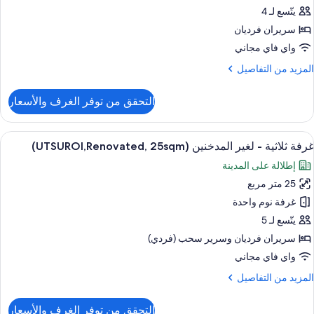
اثنين
(UTSUROI,
يتّسع لـ 4
separat
سريران فرديان
bathroom
غير
واي فاي مجاني
28sqm
لمدخنين
لمزيد
المزيد من التفاصيل
(UTSUROI,Renovated,25
ن
لتفاصيل
التحقق من توفر الغرف والأسعار
ن
رفة
ادية
ستعراض
أغطية فراش متميزة وخزنة داخل الغرفة وم
6
اثنين
غرفة ثلاثية - لغير المدخنين (UTSUROI,Renovated, 25sqm)
ميع
إطلالة على المدينة
غير
ور
لمدخنين
25 متر مربع
رفة
(UTSUROI,Renovated
لاثية
غرفة نوم واحدة
يتّسع لـ 5
غير
سريران فرديان‫‬ وسرير سحب (فردي)
لمدخنين
واي فاي مجاني
(UTSUROI,Renovated,
لمزيد
المزيد من التفاصيل
25sqm
ن
لتفاصيل
التحقق من توفر الغرف والأسعار