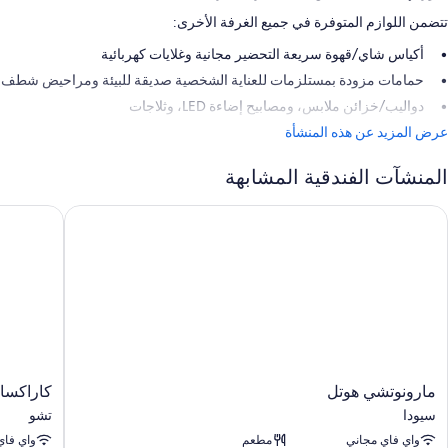
تتضمن اللوازم المتوفرة في جميع الغرفة الأخرى:
أكياس شاي/قهوة سريعة التحضير مجانية وغلايات كهربائية
حمامات مزودة بمستلزمات للعناية الشخصية صديقة للبيئة ومراحيض شطف
دواليب/خزائن ملابس، ومصابيح إضاءة LED، وثلاجات
عرض المزيد عن هذه المنشأة
المنشآت الفندقية المشابهة
ارونوتشي هوتل
كاراكسا ه
مارونوتشي
كاراكسا
مارونوتشي هوتل
كاراكسا
هوتل
هوتل
سيودا
تشو
سيودا
طوكيو
واي فاي مجاني
مطعم
واي فاي
ستيشن