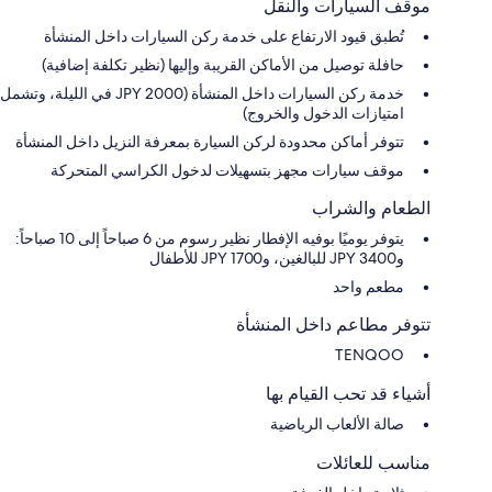
موقف السيارات والنقل
تُطبق قيود الارتفاع على خدمة ركن السيارات داخل المنشأة
حافلة توصيل من الأماكن القريبة وإليها (نظير تكلفة إضافية)
خدمة ركن السيارات داخل المنشأة (JPY 2000 في الليلة، وتشمل
امتيازات الدخول والخروج)
تتوفر أماكن محدودة لركن السيارة بمعرفة النزيل داخل المنشأة
موقف سيارات مجهز بتسهيلات لدخول الكراسي المتحركة
الطعام والشراب
يتوفر يوميًا بوفيه الإفطار نظير رسوم من 6 صباحاً إلى 10 صباحاً:
و3400 JPY للبالغين، و1700 JPY للأطفال
مطعم واحد
تتوفر مطاعم داخل المنشأة
TENQOO
أشياء قد تحب القيام بها
صالة الألعاب الرياضية
مناسب للعائلات