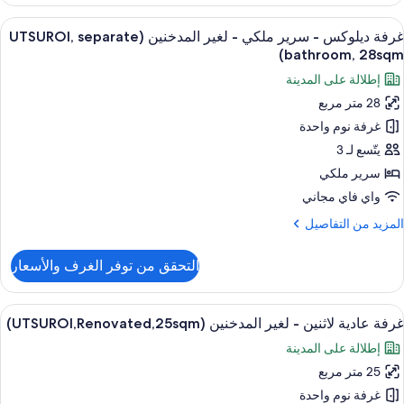
رفة
ستعراض
أغطية فراش متميزة وخزنة داخل الغرفة وم
4
رير
غرفة ديلوكس - سرير ملكي - لغير المدخنين (UTSUROI, separate
ميع
بير
bathroom, 28sqm)
ور
إطلالة على المدينة
غير
رفة
لمدخنين
28 متر مربع
يلوكس
(UTSUROI,Renovated,Train
غرفة نوم واحدة
view
20sqm
رير
يتّسع لـ 3
لكي
سرير ملكي
واي فاي مجاني
غير
لمزيد
المزيد من التفاصيل
لمدخنين
ن
(UTSUROI,
لتفاصيل
التحقق من توفر الغرف والأسعار
ن
separat
رفة
bathroom
يلوكس
ستعراض
أغطية فراش متميزة وخزنة داخل الغرفة وم
28sqm
6
غرفة عادية لاثنين - لغير المدخنين (UTSUROI,Renovated,25sqm)
ميع
رير
إطلالة على المدينة
لكي
ور
25 متر مربع
رفة
غير
ادية
غرفة نوم واحدة
لمدخنين