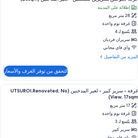
ميع
غير
إطلالة على المدينة
ور
لمدخنين
(25sq
28 متر مربع
رفة
يلوكس
غرفة نوم واحدة
سريرين
يتّسع لـ 4
نفصلين
سريران فرديان
واي فاي مجاني
غير
لمزيد
المزيد من التفاصيل
لمدخنين
ن
(28sqm
لتفاصيل
التحقق من توفر الغرف والأسعار
ن
رفة
يلوكس
ستعراض
أغطية فراش متميزة وخزنة داخل الغرفة وم
5
سريرين
غرفة - سرير كبير - لغير المدخنين (UTSUROI,Renovated, No
ميع
نفصلين
View, 17sqm)
ور
17 متر مربع
غير
رفة
لمدخنين
غرفة نوم واحدة
(28sq
يتّسع لـ 3
رير
بير
سرير كبير
واي فاي مجاني