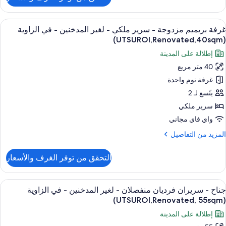
ن
رفة
لاثية
ستعراض
أغطية فراش متميزة وخزنة داخل الغرفة وم
6
غرفة بريميم مزدوجة - سرير ملكي - لغير المدخنين - في الزاوية
ميع
غير
(UTSUROI,Renovated,40sqm)
ور
لمدخنين
إطلالة على المدينة
(UTSUROI,Renovated,
رفة
25sqm
40 متر مربع
ريميم
غرفة نوم واحدة
زدوجة
يتّسع لـ 2
رير
سرير ملكي
لكي
واي فاي مجاني
لمزيد
المزيد من التفاصيل
غير
ن
لمدخنين
لتفاصيل
التحقق من توفر الغرف والأسعار
ن
رفة
ي
ريميم
ستعراض
أغطية فراش متميزة وخزنة داخل الغرفة وم
لزاوية
6
زدوجة
جناح - سريران فرديان منفصلان - لغير المدخنين - في الزاوية
ميع
(UTSUROI,Renovated,40
(UTSUROI,Renovated, 55sqm)
رير
ور
إطلالة على المدينة
لكي
ناح