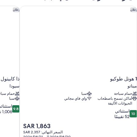
وتل طوكيو
ذا كابيتول
إعلان
إعلان
1 هوتل طوكيو
ذا كابيتول
ميناتو
سيودا
حمام سباحة
سبا
حمام سباح
أماكن تسمح باصطحاب
واي فاي مجاني
سبا
الحيوانات الأليفة
9.8
استثنائ
9.8
10.
استثنائي
من
1,006 تقييمات
10
ن
52 تقييمًا
10،
10،
استثنائي،
السعر
SAR 1,863
ستثنائي،
1,006
الحالي
السعر النهائي: SAR 2,357
5
تقييمات
هو