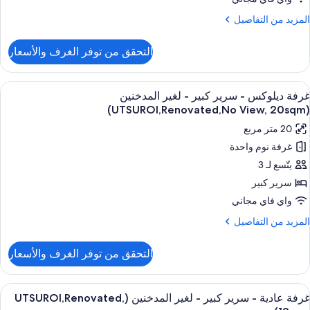
غير
لمزيد
المزيد من التفاصيل
لمدخنين
ن
لتفاصيل
(UTSUROI,Renovated,
التحقق من توفر الغرف والأسعار
ن
N
رفة
View
ستعراض
أغطية فراش متميزة وخزنة داخل الغرفة وم
17sqm
5
رير
غرفة ديلوكس - سرير كبير - لغير المدخنين
ميع
بير
(UTSUROI,Renovated,No View, 20sqm)
ور
20 متر مربع
غير
رفة
لمدخنين
غرفة نوم واحدة
يلوكس
(UTSUROI,Renovated,
يتّسع لـ 3
N
View
رير
سرير كبير
17sqm
بير
واي فاي مجاني
لمزيد
المزيد من التفاصيل
غير
ن
لتفاصيل
لمدخنين
التحقق من توفر الغرف والأسعار
ن
(UTSUROI,Renovated,No
رفة
View
يلوكس
ستعراض
أغطية فراش متميزة وخزنة داخل الغرفة وم
20sqm
6
غرفة عادية - سرير كبير - لغير المدخنين (UTSUROI,Renovated,
ميع
رير