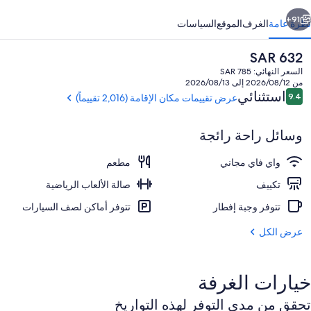
ابق
التالي
91+
نظرة عامة
الغرف
الموقع
السياسات
السعر
SAR 632
الحالي
السعر النهائي: SAR 785
هو
من 2026/08/12 إلى 2026/08/13
SAR
التقييمات
استثنائي
9.4
عرض تقييمات مكان الإقامة (2,016 تقييماً)
9.4 من 10
632
وسائل راحة رائجة
واي فاي مجاني
مطعم
أغطية فراش متميزة وخزنة داخل الغرفة وم
تكييف
صالة الألعاب الرياضية
تتوفر وجبة إفطار
تتوفر أماكن لصف السيارات
عرض الكل
خيارات الغرفة
تحقق من مدى التوفر لهذه التواريخ