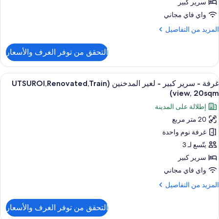
بير
سرير كبير
واي فاي مجاني
غير
لمزيد
المزيد من التفاصيل
لمدخنين
ن
(UTSUROI,Renovated,20
لتفاصيل
التحقق من توفر الغرف والأسعار
ن
رفة
وبيريور
ستعراض
أغطية فراش متميزة وخزنة داخل الغرفة وم
5
غرفة - سرير كبير - لغير المدخنين (UTSUROI,Renovated,Train
ميع
رير
view, 20sqm)
بير
ور
إطلالة على المدينة
رفة
غير
20 متر مربع
لمدخنين
غرفة نوم واحدة
رير
(UTSUROI,Renovated
بير
يتّسع لـ 3
سرير كبير
غير
واي فاي مجاني
لمدخنين
لمزيد
المزيد من التفاصيل
(UTSUROI,Renovated,Train
ن
view
لتفاصيل
التحقق من توفر الغرف والأسعار
ن
20sqm