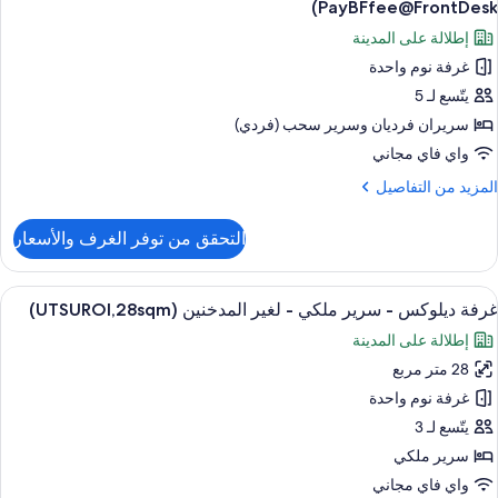
PayBFfee@FrontDesk)
غير
ور
إطلالة على المدينة
لمدخنين
رفة
(UTSUROI,4-
غرفة نوم واحدة
لاثية
12Y
يتّسع لـ 5
PayBFfee@FrontDesk
غير
سريران فرديان‫‬ وسرير سحب (فردي)
لمدخنين
واي فاي مجاني
((UTSUROI,4-
لمزيد
المزيد من التفاصيل
12Y
ن
لتفاصيل
PayBFfee@FrontDesk
التحقق من توفر الغرف والأسعار
ن
رفة
لاثية
ستعراض
أغطية فراش متميزة وخزنة داخل الغرفة وم
4
غرفة ديلوكس - سرير ملكي - لغير المدخنين (UTSUROI,28sqm)
ميع
غير
إطلالة على المدينة
ور
لمدخنين
((UTSUROI,4-
28 متر مربع
رفة
12Y
يلوكس
غرفة نوم واحدة
PayBFfee@FrontDesk
يتّسع لـ 3
رير
سرير ملكي
لكي
واي فاي مجاني