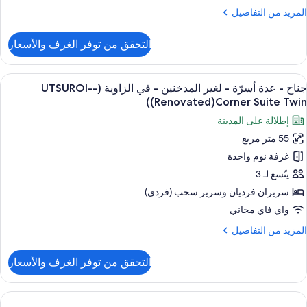
لمزيد
المزيد من التفاصيل
غير
ن
لمدخنين
لتفاصيل
التحقق من توفر الغرف والأسعار
(UTSUROI,28s
ن
رفة
يلوكس
ستعراض
أغطية فراش متميزة وخزنة داخل الغرفة وم
6
جناح - عدة أسرّة - لغير المدخنين - في الزاوية (-UTSUROI-
ميع
رير
(Renovated)Corner Suite Twin)
لكي
ور
إطلالة على المدينة
ناح
غير
55 متر مربع
لمدخنين
غرفة نوم واحدة
دة
(UTSUROI,28
سرّة
يتّسع لـ 3
سريران فرديان‫‬ وسرير سحب (فردي)
غير
واي فاي مجاني
لمدخنين
لمزيد
المزيد من التفاصيل
ن
ي
لتفاصيل
التحقق من توفر الغرف والأسعار
ن
لزاوية
ناح
(
UTSUROI
دة