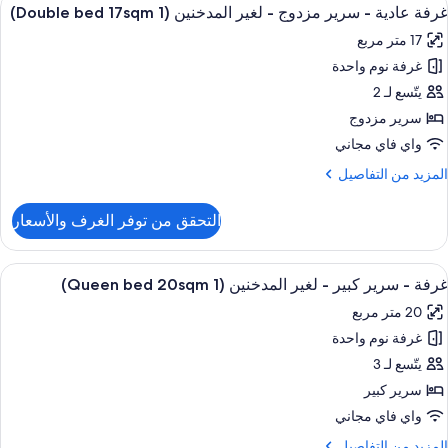
ستعراض
ي
5
اثنين
غرفة عادية - سرير مزدوج - لغير المدخنين (1 Double bed 17sqm)
ميع
لزاوية
17 متر مربع
ور
ريران
(Twin
رديان
غرفة نوم واحدة
رفة
be
نفصلان
ادية
يتّسع لـ 2
30sqm
غير
سرير مزدوج
لمدخنين
رير
واي فاي مجاني
زدوج
ي
لمزيد
المزيد من التفاصيل
لزاوية
ن
غير
(Twin
لتفاصيل
التحقق من توفر الغرف والأسعار
be
ن
لمدخنين
30sqm
رفة
(1
ادية
ستعراض
أغطية فراش متميزة وخزنة داخل الغرفة وم
Doubl
5
غرفة - سرير كبير - لغير المدخنين (1 Queen bed 20sqm)
ميع
be
رير
20 متر مربع
ور
زدوج
17sqm
غرفة نوم واحدة
رفة
غير
يتّسع لـ 3
لمدخنين
رير
(1
سرير كبير
Doubl
بير
واي فاي مجاني
be
17sqm
لمزيد
المزيد من التفاصيل