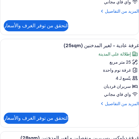
واي فاي مجاني
25sqm
25sqm
لمزيد
المزيد من التفاصيل
ن
لتفاصيل
التحقق من توفر الغرف والأسعار
ن
رفة
ستعراض
أغطية فراش متميزة وخزنة داخل الغرفة وم
7
غير
غرفة عادية - لغير المدخنين (25sqm)
ميع
لمدخنين
إطلالة على المدينة
ور
(Triple
25sqm
25 متر مربع
رفة
ادية
غرفة نوم واحدة
يتّسع لـ 4
غير
سريران فرديان
لمدخنين
واي فاي مجاني
(25sqm
لمزيد
المزيد من التفاصيل
ن
لتفاصيل
التحقق من توفر الغرف والأسعار
ن
رفة
ادية
ستعراض
أغطية فراش متميزة وخزنة داخل الغرفة وم
5
غرفة ديلوكس بسريرين منفصلين - لغير المدخنين (28sqm)