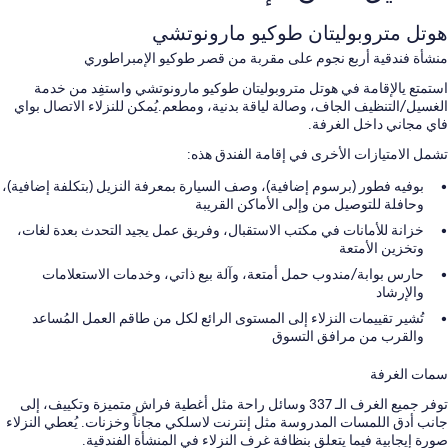
هوتل متروبوليتان طوكيو مارونوتشي
منشأة فندقية أربع نجوم على مقربة من قصر طوكيو الإمبراطوري
استمتع يالإقامة في هوتل متروبوليتان طوكيو مارونوتشي واستفِد من خدمة
الغسيل/التنظيف الجاف، وصالة لياقة بدنية، ومطعم.يُمكن للنزلاء الاتصال بواي
فاي مجاني داخل الغرفة.
تشمل الامتيازات الأخرى في إقامة الفندق هذه:
بوفيه فطور (برسوم إضافية)، وصف السيارة بمعرفة النزيل (بتكلفة إضافية)،
وحافلة للتوصيل من وإلى الأماكن القريبة
خزانة للأمانات في مكتب الاستقبال، وفريق عمل يجيد التحدث بعدة لغات،
وتخزين الأمتعة
حارس بوابة/مندوب حمل أمتعة، وآلة بيع ذاتي، وخدمات الاستعلامات
والإرشاد
تُشير تقييمات النزلاء إلى المستوى الرائع لكل من طاقم العمل المُساعد
والقرب من مرافق التسوق
سمات الغرفة
توفر جميع الغرف الـ 337 وسائل راحة مثل أغطية فراش متميزة وتكييف، إلى
جانب أدق اللمسات المدروسة مثل إنترنت لاسلكي مجاناً وخزنات. يُعطي النزلاء
صورة إيجابية فيما يتعلق بنظافة غرف النزلاء في المنشأة الفندقية.