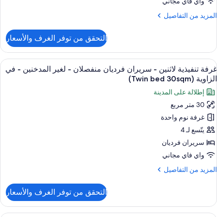
be
واي فاي مجاني
غير
22sqm
لمزيد
المزيد من التفاصيل
لمدخنين
ن
(1
لتفاصيل
التحقق من توفر الغرف والأسعار
ن
Quee
رفة
be
وبيريور
ستعراض
أغطية فراش متميزة وخزنة داخل الغرفة وم
20sqm
6
غرفة تنفيذية لاثنين - سريران فرديان منفصلان - لغير المدخنين - في
ميع
رير
الزاوية (Twin bed 30sqm)
بير
ور
إطلالة على المدينة
رفة
غير
30 متر مربع
نفيذية
لمدخنين
غرفة نوم واحدة
اثنين
(1
Quee
يتّسع لـ 4
be
ريران
سريران فرديان
20sqm
رديان
واي فاي مجاني
نفصلان
لمزيد
المزيد من التفاصيل
ن
غير
لتفاصيل
التحقق من توفر الغرف والأسعار
ن
لمدخنين
رفة
نفيذية
أغطية فراش متميزة وخزنة داخل الغرفة وم