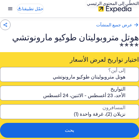
التخطّي إلى المحتوى الرئيسي
حمّل تطبيقنا
عرض جميع المنشآت
هوتل متروبوليتان طوكيو مارونوتشي
نشأة
ندقية
صنفة
اختيار تواريخ لعرض الأسعار
ـ
إلى أين؟
4.
جوم
التواريخ
المسافرون
بحث