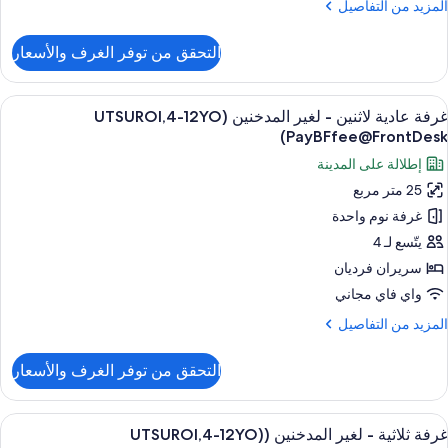
لمزيد
المزيد من التفاصيل
لمدخنين
ن
(UTSUROI,4-
لتفاصيل
التحقق من توفر الغرف والأسعار
ن
12Y
رفة
PayBFfee@FrontDesk
ادية
ستعراض
أغطية فراش متميزة وخزنة داخل الغرفة وم
6
غرفة عادية لاثنين - لغير المدخنين (UTSUROI,4-12YO
ميع
رير
PayBFfee@FrontDesk)
بير
ور
إطلالة على المدينة
رفة
غير
25 متر مربع
ادية
لمدخنين
غرفة نوم واحدة
اثنين
(UTSUROI,4-
12Y
يتّسع لـ 4
PayBFfee@FrontDesk
غير
سريران فرديان
لمدخنين
واي فاي مجاني
(UTSUROI,4-
لمزيد
المزيد من التفاصيل
12Y
ن
PayBFfee@FrontDesk
لتفاصيل
التحقق من توفر الغرف والأسعار
ن
رفة
ادية
ستعراض
أغطية فراش متميزة وخزنة داخل الغرفة وم
6
اثنين
غرفة ثلاثية - لغير المدخنين ((UTSUROI,4-12YO
ميع