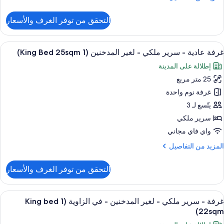
غير
ن
لمدخنين
لتفاصيل
التحقق من توفر الغرف والأسعار
(1
ن
رفة
Double
ادية
ستعراض
أغطية فراش متميزة وخزنة داخل الغرفة وم
6
غرفة عادية - سرير ملكي - لغير المدخنين (1 King Bed 25sqm)
ميع
رير
إطلالة على المدينة
ور
زدوج
25 متر مربع
رفة
غير
ادية
غرفة نوم واحدة
لمدخنين
(1
يتّسع لـ 3
Double
رير
سرير ملكي
لكي
واي فاي مجاني
لمزيد
المزيد من التفاصيل
غير
ن
لمدخنين
لتفاصيل
التحقق من توفر الغرف والأسعار
(1
ن
رفة
Kin
ادية
ستعراض
أغطية فراش متميزة وخزنة داخل الغرفة وم
Be
6
غرفة - سرير ملكي - لغير المدخنين - في الزاوية (1 King bed
ميع
25sqm
رير
22sqm)
لكي
ور