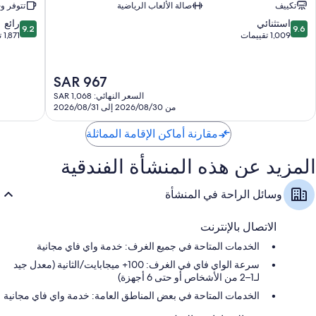
تكييف
صالة الألعاب الرياضية
تتوفر و
تشو
9.2
9.6
استثنائي
رائع
9.2
9.6
من
من
1,009 تقييمات
1,871 تقييمًا
10،
10،
استثنائي،
رائع،
1,871
1,009
السعر
SAR 967
تقييمات
تقييمًا
الحالي
السعر النهائي: SAR 1,068
هو
من 2026/08/30 إلى 2026/08/31
SAR
967
مقارنة أماكن الإقامة المماثلة
المزيد عن هذه المنشأة الفندقية
وسائل الراحة في المنشأة
الاتصال بالإنترنت
الخدمات المتاحة في جميع الغرف: خدمة واي فاي مجانية
سرعة الواي فاي في الغرف: 100+ ميجابايت/الثانية (معدل جيد
لـ1–2 من الأشخاص أو حتى 6 أجهزة)
الخدمات المتاحة في بعض المناطق العامة: خدمة واي فاي مجانية