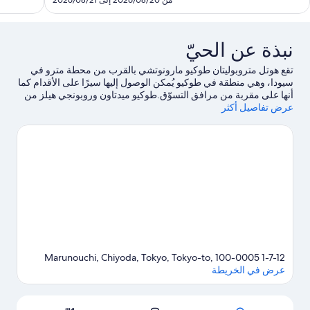
من 2026/08/20 إلى 2026/08/21
قييمًا
SAR
1,863
نبذة عن الحيّ
تقع هوتل متروبوليتان طوكيو مارونوتشي ‏بالقرب من محطة مترو في
سيودا، وهي منطقة في طوكيو يُمكن الوصول إليها سيرًا على الأقدام كما
أنها على مقربة من مرافق التسوّق.طوكيو ميدتاون وروبونجي هيلز من
عرض تفاصيل أكثر
الأماكن التي ينبغي زيارتها إذا كنت تنوي التسوق، بينما يُمكن زيارة خليج
طوكيو وحديقة أوينو لاستكشاف الأماكن الجميلة في المنطقة.استمتع
بحضور حدث أو مباراة في استاد طوكيو دوم، ولا تفوت قضاء بعض
الوقت في أحد أفضل أماكن الجذب حديقة شينجوكو غيون الوطنية.يُعجب
النزلاء بقرب موقع الفندق من المواصلات العامة: محطة أوتيماتشي على
بُعد خطوات فقط ومحطة مترو نيهومباشي is 4 من الدقائق سيرًا على
الأقدام.
تفضل بزيارة أدلتنا للسفر إلى طوكيو
1-7-12 Marunouchi, Chiyoda, Tokyo, Tokyo-to, 100-0005
عرض في الخريطة
الخريطة