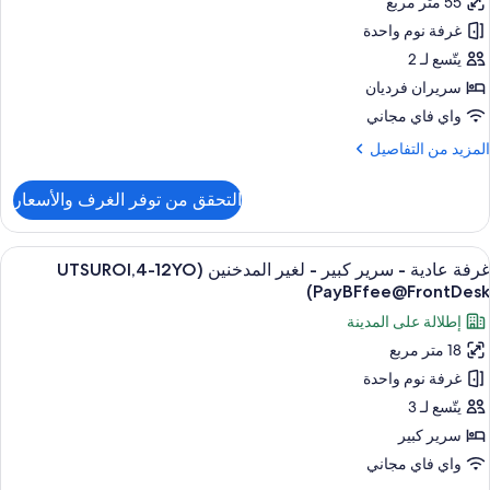
55 متر مربع
غير
غرفة نوم واحدة
ريران
لمدخنين
رديان
يتّسع لـ 2
ي
نفصلان
سريران فرديان
لزاوية
(UTSUROI,Renovated
واي فاي مجاني
غير
لمزيد
المزيد من التفاصيل
لمدخنين
ن
لتفاصيل
التحقق من توفر الغرف والأسعار
ن
ي
ناح
لزاوية
ستعراض
أغطية فراش متميزة وخزنة داخل الغرفة وم
(UTSUROI,Renovated,
6
ريران
غرفة عادية - سرير كبير - لغير المدخنين (UTSUROI,4-12YO
ميع
55sqm
رديان
PayBFfee@FrontDesk)
ور
نفصلان
إطلالة على المدينة
رفة
غير
18 متر مربع
ادية
لمدخنين
غرفة نوم واحدة
ي
رير
يتّسع لـ 3
لزاوية
بير
سرير كبير
(UTSUROI,Renovated,
55sqm
واي فاي مجاني
غير