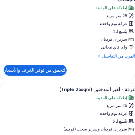
ور
إطلالة على المدينة
نظر
رفة
لمدينة
25 متر مربع
(Train
غرفة نوم واحدة
غير
Vie
لمدخنين
يتّسع لـ 4
Quee
سريران فرديان
be
نظر
20sqm
واي فاي مجاني
لمدينة
لمزيد
المزيد من التفاصيل
(Train
ن
vie
لتفاصيل
التحقق من توفر الغرف والأسعار
ن
Twi
رفة
be
ستعراض
أغطية فراش متميزة وخزنة داخل الغرفة وم
25sqm
6
غير
غرفة - لغير المدخنين (Triple 25sqm)
ميع
لمدخنين
إطلالة على المدينة
ور
نظر
25 متر مربع
رفة
لمدينة
غرفة نوم واحدة
(Train
غير
vie
يتّسع لـ 5
Twi
لمدخنين
سريران فرديان‫‬ وسرير سحب (فردي)
be
(Triple