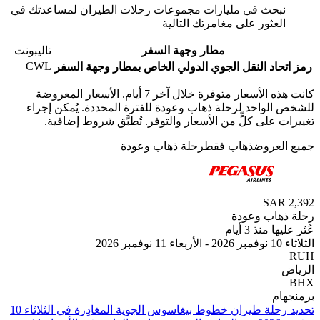
بحث في مليارات مجموعات رحلات الطيران لمساعدتك في
لعثور على مغامرتك التالية
مطار وجهة السفر
تاليبونت
CWL
حاد النقل الجوي الدولي الخاص بمطار وجهة السفر
كانت هذه الأسعار متوفرة خلال آخر 7 أيام. الأسعار المعروضة
الواحد لرحلة ذهاب وعودة للفترة المحددة. يُمكن إجراء
 على كلٍّ من الأسعار والتوفر. تُطبَّق شروط إضافية.
لعروض
ذهاب فقط
رحلة ذهاب وعودة
SAR
هاب وعودة
 منذ 3 أيام
202
ام
تحديد رحلة طيران ⁦خطوط بيغاسوس الجوية⁩ المغادِرة في ⁦الثلاثاء 10