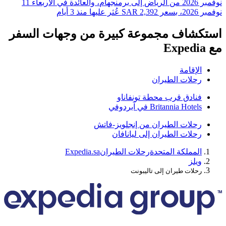
نوفمبر 2026⁩ من ⁦الرياض⁩ إلى ⁦برمنجهام⁩، والعائدة في ⁦الأربعاء 11
 أيام
شاف مجموعة كبيرة من وجهات السفر
لإقامة
حلات الطيران
نادق قرب محطة تونفاناو
Britannia Hotel في آبردوفي
حلات الطيران من إنجلويز-فاتش
حلات الطيران إلى ليانافان
لمملكة المتحدة
رحلات الطيران
Expedia.sa
يلز
حلات طيران إلى تاليبونت