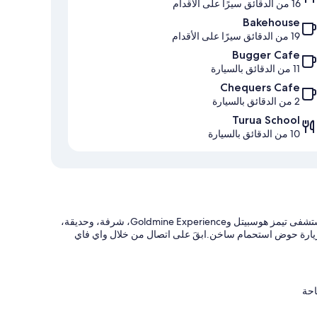
16 من الدقائق سيرًا على الأقدام
Bakehouse
19 من الدقائق سيرًا على الأقدام
Bugger Cafe
11 من الدقائق بالسيارة
Chequers Cafe
2 من الدقائق بالسيارة
Turua School
10 من الدقائق بالسيارة
توفر منشأة روليستون موتل ثامس - وينزيل موتلز، الموجودة بالقرب من مستشفى تيمز هوسبيتل وGoldmine Experience، شرفة، وحديقة،
زيارة حوض استحمام ساخن.ابقَ على اتصال من خلال واي فاي