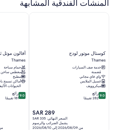
المنشآت الفندقية المشابهة
كوستال موتور لودج
أفالون موتل ثام
كوستال
أفالون
كوستال موتور لودج
أفالون موتل ث
موتور
موتل
Thames
Thames
لودج
ثامس
خدمة صف السيارات
حمام سباحة
-
Thames
مُضمنة
مغطس ساخن
وينزيل
واي فاي مجاني
مطبخ
موتلز
غسيل الملابس
أماكن تسمح ب
Thames
ميكروويف
الحيوانات الأليف
9.0
9.0
رائع
رائع
9.0
9.0
من
من
282 تقييمًا
181 تقييمًا
10،
10،
رائع،
رائع،
السعر
SAR 289
181
282
الحالي
السعر النهائي: SAR 335
تقييمًا
تقييمًا
هو
يشمل الضرائب والرسوم
SAR
من 2026/08/09 إلى 2026/08/10
من 2026/08/09 إل