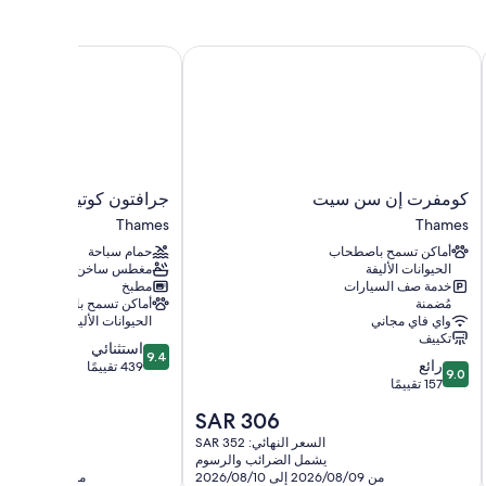
كومفرت إن سن سيت
جرافتون كوتيجز آند شاليه
ل راحة مثل إنترنت لاسلكي مجاناً وموائد طعام.
كومفرت
جرافتون
كومفرت إن سن سيت
جرافتون كوتيجز آند شالي
إن
كوتيجز
Thames
Thames
سن
آند
أماكن تسمح باصطحاب
حمام سباحة
سيت
شاليه
الحيوانات الأليفة
مغطس ساخن
Thames
Thames
خدمة صف السيارات
مطبخ
مُضمنة
أماكن تسمح باصطحاب
واي فاي مجاني
الحيوانات الأليفة
تكييف
9.4
استثنائي
9.4
9.0
رائع
من
439 تقييمًا
9.0
من
157 تقييمًا
10،
10،
استثنائي،
السعر
SAR 306
رائع،
439
الحالي
157
السعر النهائي: SAR 352
السعر ال
تقييمًا
هو
يشمل الضرائب والرسوم
يشمل 
تقييمًا
SAR
من 2026/08/09 إلى 2026/08/10
من 2026/08/22 إلى 2026/08/23