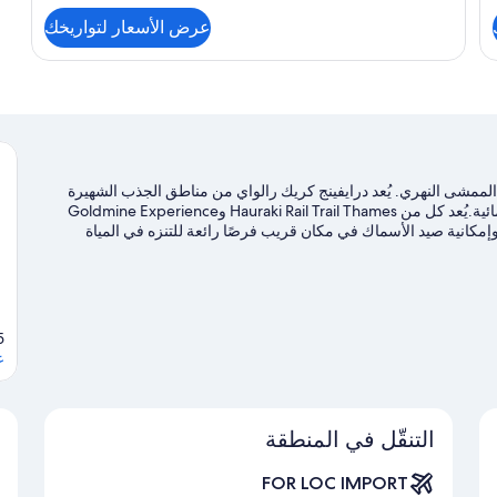
التفاصيل
للحديقة
عن
عرض الأسعار لتواريخك
شقة
عادية
-
غرفة
نوم
واحدة
-
منظر
لممشى النهري. يُعد درايفينج كريك رالواي من مناطق الجذب الشهيرة
للحديقة
ويُمكن الاستمتاع بالجمال الطبيعي للمنطقة في حدائق إنجاتيا المائية.يُعد كل من Hauraki Rail Trail Thames وGoldmine Experience
إمكانية صيد الأسماك في مكان قريب فرصًا رائعة للتنزه في المياة
ار للمشي/ للدراجات وإمكانية الصيد في مكان قريب القريبتين.
تفضل
s, 3540
ع
التنقّل في المنطقة
FOR LOC IMPORT