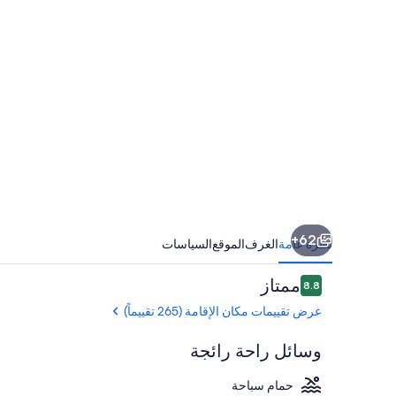
موتلز
62+
نظرة عامة
الغرف
الموقع
السياسات
التقييمات
ممتاز
8.8
8.8 من 10
عرض تقييمات مكان الإقامة (265 تقييماً)
وسائل راحة رائجة
حمام سباحة