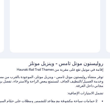
روليستون موتل ثامس - وينزيل موتلز
إقامة في موتيل تقع على مقربة من Hauraki Rail Trail Thames
وخدمة الغسيل/التنظيف الجاف. لتستمتع ببعض الراحة والاسترخاء، تفضل ب
مجاني داخل الغرفة.
تشمل الامتيازات الإضافية:
2 حمامات سباحة مكشوفة مع مقاعد للتشمس ومظلات على حمّام السباحة
صف السيارة بمعرفة النزيل مجانًا