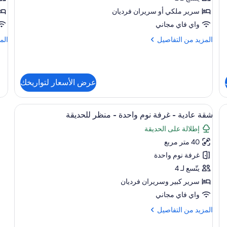
(Aircon)
بم
سرير ملكي‫‬ أو سريران فرديان
مص
واي فاي مجاني
in
المزيد
الم
المزيد من التفاصيل
الم
io)
من
من
التفاصيل
الت
عن
عن
إستديو
شق
عرض الأسعار لتواريخك
تنفيذية
-
(Aircon)
بمط
مص
استعراض
مكواة/لوح كي وواي فاي مجانًا وملاءات أسر
win
7
شقة عادية - غرفة نوم واحدة - منظر للحديقة
جميع
io)
إطلالة على الحديقة
صور
40 متر مربع
شقة
عادية
غرفة نوم واحدة
-
يتّسع لـ 4
غرفة
سرير كبير‫‬ وسريران فرديان
نوم
واي فاي مجاني
واحدة
المزيد
المزيد من التفاصيل
-
من
منظر