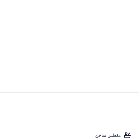
إطلالة على الح
المنشأة من ال
مغطس ساخن