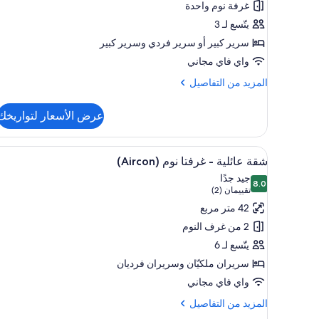
غرفة نوم واحدة
سوبيريور
يتّسع لـ 3
سرير كبير‫‬ أو سرير فردي‫‬ وسرير كبير
واي فاي مجاني
المزيد
المزيد من التفاصيل
من
التفاصيل
عرض الأسعار لتواريخك
عن
شقة
إستديو
استعراض
منطقة المعيشة
7
سوبيريور
شقة عائلية - غرفتا نوم (Aircon)
جميع
جيد جدًا
8.0
صور
8.0 من 10
(تقييمان
تقييمان (2)
شقة
(2))
42 متر مربع
عائلية
2 من غرف النوم
-
يتّسع لـ 6
غرفتا
سريران ملكيّان‫‬ وسريران فرديان
نوم
واي فاي مجاني
(Aircon)
المزيد
المزيد من التفاصيل
من