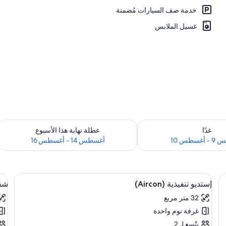
خدمة صف السيارات مُضمنة
غسيل الملابس
 لغد للفترة أغسطس 9 - أغسطس 10
تحقق من مدى التوفر لعطلة نهاية هذا الأسبوع للفت
غدًا
عطلة نهاية هذا الأسبوع
سطس 10
أغسطس 14 - أغسطس 16
ءات أسرّة
استعراض
منطقة المعيشة
اس
12
إستديو تنفيذية (Aircon)
شقة 
جميع
جم
32 متر مربع
صور
صو
غرفة نوم واحدة
إستديو
شق
تنفيذية
-
يتّسع لـ 2