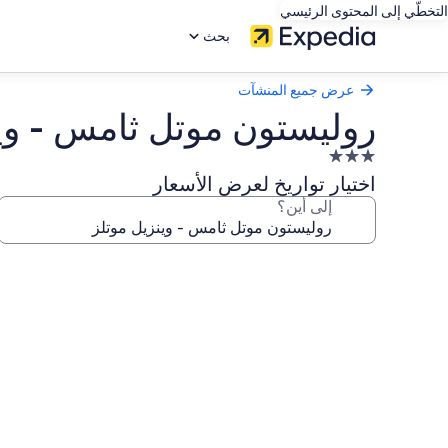
التخطّي إلى المحتوى الرئيسي
بحث
عرض جميع المنشآت
روليستون موتل ثامس - وي
منشأة
فندقية
اختيار تواريخ لعرض الأسعار
مصنفة
إلى أين؟
بـ
3.0
معرض
نجوم
صور
روليستون
موتل
ثامس
-
وينزيل