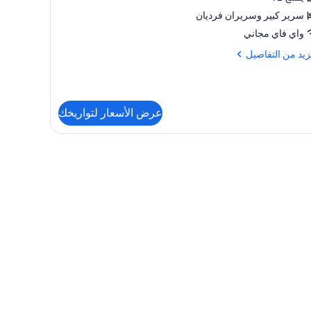
طبخ
سرير كبير‫‬ وسريران فرديان
غر
واي فاي مجاني
(Tw
زيد
زيد من التفاصيل
Stud
فاصيل
ة
عرض الأسعار لتواريخك
بخ
غر
ّة
(T
Stud