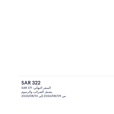
ديقة
منطقة المعيشة
السعر
SAR 322
الحالي
السعر النهائي: SAR 371
هو
يشمل الضرائب والرسوم
خارج
مكواة/لوح كي وواي فاي مجانًا وملاءات أسر
SAR
من 2026/08/09 إلى 2026/08/10
322