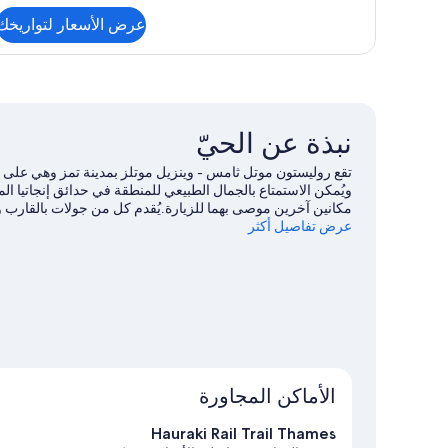
التفاصيل
عرض الأسعار لتواريخك
عن
شقة
عائلية
-
غرفتا
نوم
نبذة عن الحيّ
(Aircon)
تقع روليستون موتل ثامس - وينزيل موتلز بمدينة تمز وهي على ا
مكانين آخرين موصى بهما للزيارة.يُقدم كل من جولات بالقارب و
عرض تفاصيل أكثر
المحيطة، أو يُمكنك الاستمتاع بخوض تجارب مثيرة من خلال مضم
بزيارة أدلتنا للسفر إلى تمز
الأماكن المجاورة
Hauraki Rail Trail Thames