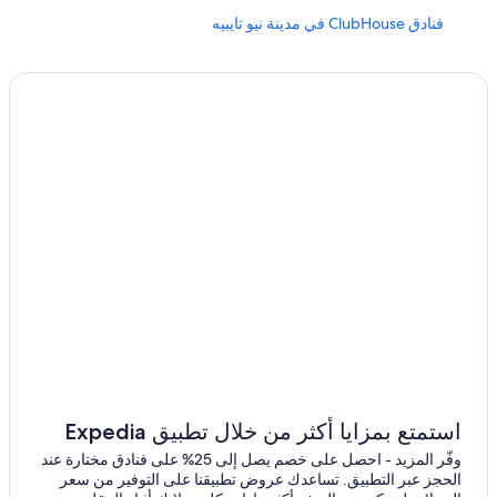
فنادق ClubHouse في مدينة نيو تايبيه
فنادق زيمندينج
فنادق قرب سوق غونغوان الليلي
فنادق قرب محطة مترو سونجشان
فنادق قرب محطة بادوزي
فنادق قرب محطة وانلونج
Accor Hotels في تايتشونج
فنادق قرب سوق تشينجوانج
فنادق قرب هاوشان 1914 شوان يونيه
فنادق قرب مركز تايبي نانغانغ إكزيبشن سنتر للمعارض
فنادق بتصنيف 4 نجمة في زونغشان
استمتع بمزايا أكثر من خلال تطبيق Expedia
وفّر المزيد - احصل على خصم يصل إلى 25% على فنادق مختارة عند
الحجز عبر التطبيق. تساعدك عروض تطبيقنا على التوفير من سعر