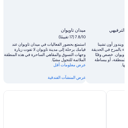
 الترفيهي
ميدان تاويوان
7.8/10 (17 تقييمًا)
ويندوز أون تشينا
استمتع بحضور الفعاليات في ميدان تاويوان عند
ليء بالمرح في الحديقة
قيامك برحلة إلى مدينة تاويوان.لا تفوت زيارة
 تاويوان. خصص وقتًا
وجهات التسوق والمقاهي الساحرة في هذه المنطقة
المنطقة، أو ببساطة
الملائمة للتجول مشيًا.
يها.
عرض معلومات أقل
عرض المنشآت الفندقية