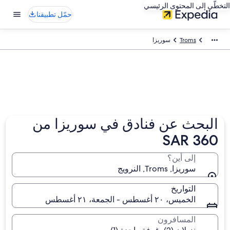
التخطّي إلى المحتوى الرئيسي
حمّل تطبيقنا
Troms
سوريزا
البحث عن فنادق في سوريزا من
SAR 360
إلى أين؟
سوريزا, Troms, النرويج
التواريخ
الخميس، ٢٠ أغسطس - الجمعة، ٢١ أغسطس
المسافرون