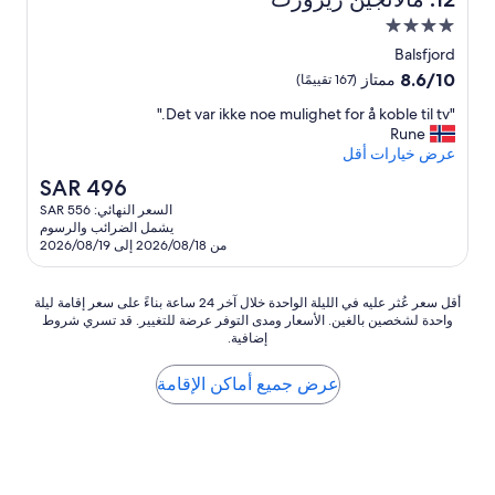
e
u
r
مكان
p
w
إقامة
e
Balsfjord
a
مصنف
r
8.6
8.6/10
ممتاز
(167 تقييمًا)
r
f
بـ
من
e
r
"
"Det var ikke noe mulighet for å koble til tv."
10،
4.0
n
D
i
Rune
ممتاز،
نجوم
e
e
e
عرض خيارات أقل
(167
i
n
t
تقييمًا)
n
السعر
SAR 496
d
v
i
الحالي
السعر النهائي: SAR 556
a
l
g
هو
يشمل الضرائب والرسوم
y
r
SAR
e
من 2026/08/18 إلى 2026/08/19
a
i
496
D
n
k
i
d
k
n
أقل
أقل سعر عُثر عليه في الليلة الواحدة خلال آخر 24 ساعة بناءً على سعر إقامة ليلة
h
e
واحدة لشخصين بالغين. الأسعار ومدى التوفر عرضة للتغيير. قد تسري شروط
g
سعر
e
n
إضافية.
e
عُثر
o
l
d
عليه
p
e
i
في
عرض جميع أماكن الإقامة
m
f
e
الليلة
u
u
u
الواحدة
l
l
n
خلال
s
i
s
آخر
g
t
n
24
h
a