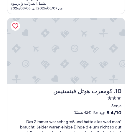
هو
يشمل الضرائب والرسوم
t
r
SAR
من 2026/08/07 إلى 2026/08/08
u
o
501
p
u
كومفرت هوتل فينسنيس
e
l
e
r
t
t
u
y
s
.
F
.
C
o
h
r
e
s
o
c
m
k
e
-
r
i
n
e
كومفرت هوتل فينسنيس
10. كومفرت هوتل فينسنيس
o
a
مكان
s
l
إقامة
o
i
Senja
مصنف
n
v
8.4
8.4/10
جيد جدًا
(424 تقييمًا)
a
t
بـ
من
h
"
i
"Das Zimmer war sehr groß und hatte alles wad man
10،
3.0
D
e
k
braucht. Leider waren einige Dinge die uns nicht so gut
جيد
نجوم