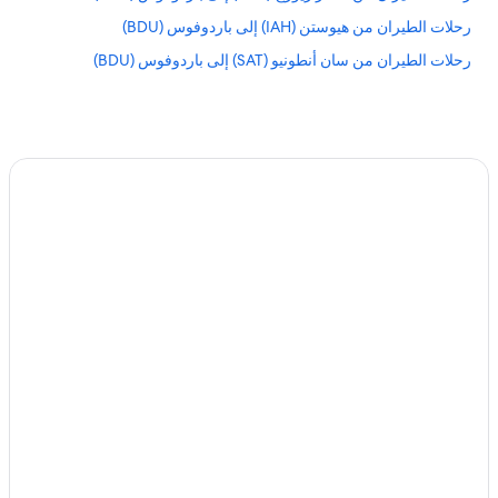
e
رحلات الطيران من هيوستن (IAH) إلى باردوفوس (BDU)
l
v
رحلات الطيران من سان أنطونيو (SAT) إلى باردوفوس (BDU)
o
m
V
o
r
b
e
n
u
t
z
e
r
.
A
u
c
h
i
m
B
e