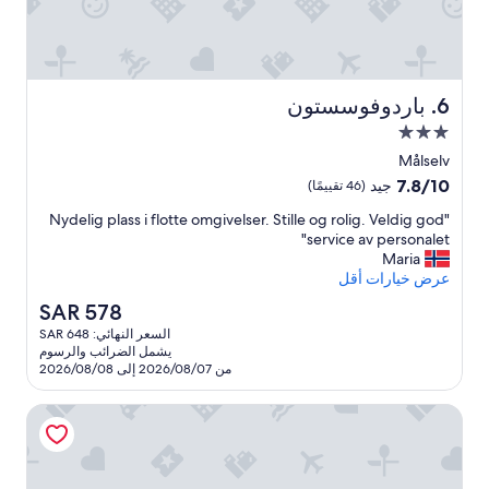
ä
f
t
i
g
t
باردوفوسستون
6. باردوفوسستون
b
مكان
o
إقامة
e
Målselv
مصنف
n
7.8
7.8/10
جيد
(46 تقييمًا)
d
بـ
من
e
"
"Nydelig plass i flotte omgivelser. Stille og rolig. Veldig god
10،
3.0
N
o
service av personalet"
جيد،
نجوم
c
y
Maria
(46
d
h
عرض خيارات أقل
تقييمًا)
e
t
السعر
SAR 578
r
l
الحالي
السعر النهائي: SAR 648
e
i
هو
يشمل الضرائب والرسوم
g
v
SAR
من 2026/08/07 إلى 2026/08/08
p
l
578
i
l
مالسيلففوسين فيريزنتر
g
a
p
s
e
s
r
i