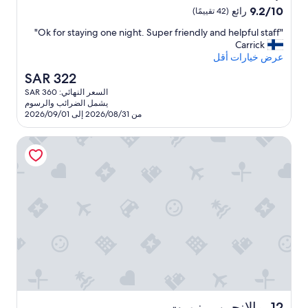
t
l
مصنف
9.2
9.2/10
رائع
(42 تقييمًا)
e
i
بنجمة
من
a
s
"
"Ok for staying one night. Super friendly and helpful staff"
10،
واحدة
e
l
O
Carrick
رائع،
1.0
t
l
k
عرض خيارات أقل
(42
e
.
f
تقييمًا)
"
s
السعر
SAR 322
o
w
الحالي
السعر النهائي: SAR 360
r
a
هو
يشمل الضرائب والرسوم
s
SAR
d
من 2026/08/31 إلى 2026/09/01
t
322
m
a
a
مالانجين ريزورت
y
n
i
b
n
r
g
a
o
u
n
c
e
h
n
t
i
.
g
L
h
e
t
i
.
d
S
مالانجين ريزورت
12. مالانجين ريزورت