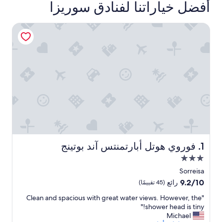
أفضل خياراتنا لفنادق سوريزا
فوروي هوتل أبارتمنتس آند بوتينج
فوروي هوتل أبارتمنتس آند بوتينج
1. فوروي هوتل أبارتمنتس آند بوتينج
مكان
إقامة
Sorreisa
مصنف
9.2
9.2/10
رائع
(45 تقييمًا)
بـ
من
"
"Clean and spacious with great water views. However, the
10،
3.0
C
shower head is tiny!"
رائع،
نجوم
l
Michael
(45