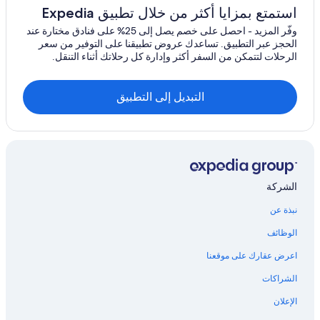
استمتع بمزايا أكثر من خلال تطبيق Expedia
t
t
وفّر المزيد - احصل على خصم يصل إلى 25% على فنادق مختارة عند
w
الحجز عبر التطبيق. تساعدك عروض تطبيقنا على التوفير من سعر
a
الرحلات لتتمكن من السفر أكثر وإدارة كل رحلاتك أثناء التنقل.
r
e
n
التبديل إلى التطبيق
e
i
n
i
g
e
H
الشركة
a
a
نبذة عن
r
e
الوظائف
z
u
اعرض عقارك على موقعنا
f
الشراكات
i
n
الإعلان
d