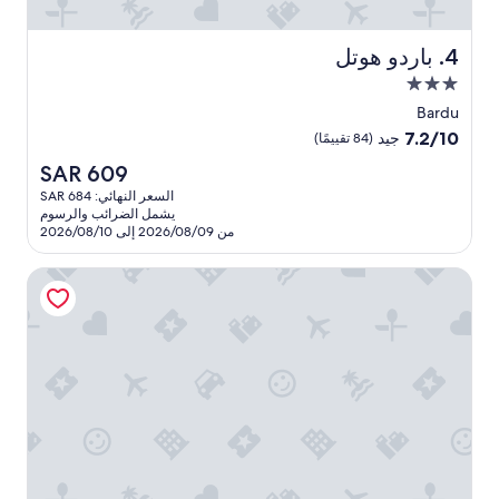
o
r
o
باردو هوتل
4. باردو هوتل
u
مكان
t
إقامة
t
Bardu
مصنف
r
7.2
7.2/10
جيد
(84 تقييمًا)
i
بـ
من
السعر
SAR 609
p
10،
3.0
الحالي
s
جيد،
السعر النهائي: SAR 684
نجوم
هو
.
يشمل الضرائب والرسوم
(84
SAR
S
من 2026/08/09 إلى 2026/08/10
تقييمًا)
609
t
a
أتتم هيف
f
f
w
e
r
e
f
r
i
e
n