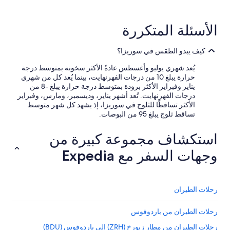
n
فنادق بتصنيف نجوم (2)
n
عدد المنشآت السياحية: ⁦18⁩
o
الأسئلة المتكررة
c
h
كيف يبدو الطقس في سوريزا؟
d
i
يُعد شهري يوليو وأغسطس عادةً الأكثر سخونة بمتوسط درجة
e
حرارة يبلغ 10 من درجات الفهرنهايت، بينما يُعد كل من شهري
R
يناير وفبراير الأكثر برودة بمتوسط درجة حرارة يبلغ -8 من
e
درجات الفهرنهايت. تُعد أشهر يناير، وديسمبر، ومارس، وفبراير
s
الأكثر تساقطًا للثلوج في سوريزا، إذ يشهد كل شهر متوسط
t
تساقط ثلوج يبلغ 95 من البوصات.
e
d
استكشاف مجموعة كبيرة من
e
r
وجهات السفر مع Expedia
F
i
n
g
رحلات الطيران
e
r
n
رحلات الطيران من باردوفوس
ä
رحلات الطيران من مطار زيورخ (ZRH) إلى باردوفوس (BDU)
g