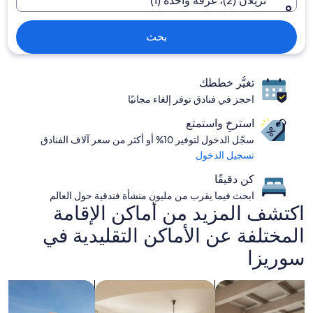
نزيلان (2)، غرفة واحدة (1)
بحث
تغيُّر خططك
احجز في فنادق توفر إلغاء مجانيًا
استرخِ واستمتع
سجّل الدخول لتوفير 10% أو أكثر من سعر آلاف الفنادق
تسجيل الدخول
كن دقيقًا
ابحث فيما يقرب من مليون منشأة فندقية حول العالم
اكتشف المزيد من أماكن الإقامة
المختلفة عن الأماكن التقليدية في
سوريزا
ث عن شقة
اصطحاب الحيوانات الأليفة
البحث عن شقق خاصة
البحث عن منشآت فندق