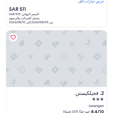
e
عرض خيارات أقل
تقييمًا)
a
السعر
SAR 511
n
الحالي
السعر النهائي: SAR 575
a
هو
يشمل الضرائب والرسوم
n
SAR
من 2026/08/09 إلى 2026/08/10
d
511
s
فجيلكيستن
p
a
c
i
o
u
s
w
i
t
h
g
r
e
فجيلكيستن
2. فجيلكيستن
a
مكان
t
إقامة
w
Lavangen
مصنف
a
8.4
8.4/10
جيد جدًا
(223 تقييمًا)