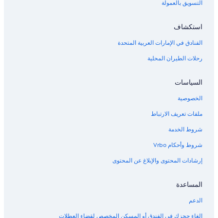
e
التسويق بالعمولة
n
.
D
استكشاف
e
الفنادق في الإمارات العربية المتحدة
r
G
رحلات الطيران المحلية
e
r
u
السياسات
c
h
الخصوصية
i
m
ملفات تعريف الارتباط
g
شروط الخدمة
a
n
شروط وأحكام Vrbo
z
e
إرشادات المحتوى والإبلاغ عن المحتوى
n
H
o
المساعدة
t
الدعم
e
l
إلغاء حجزك في الفندق أو المسكن المخصص لقضاء العطلات