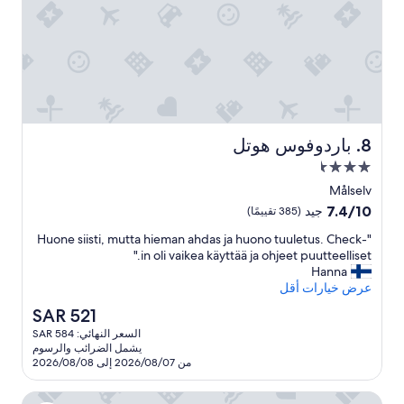
r
o
l
i
g
.
V
e
l
باردوفوس هوتل
8. باردوفوس هوتل
d
مكان
i
g
إقامة
Målselv
g
مصنف
7.4
7.4/10
جيد
(385 تقييمًا)
o
بـ
من
d
"
"Huone siisti, mutta hieman ahdas ja huono tuuletus. Check-
10،
3.5
s
H
in oli vaikea käyttää ja ohjeet puutteelliset."
جيد،
نجمة
e
u
Hanna
(385
r
o
عرض خيارات أقل
تقييمًا)
v
n
السعر
SAR 521
i
e
الحالي
c
السعر النهائي: SAR 584
s
هو
e
يشمل الضرائب والرسوم
i
SAR
a
من 2026/08/07 إلى 2026/08/08
i
521
v
s
p
فينسنيس جارد
t