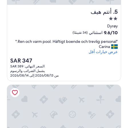
d
l
أتتم هيف
5. أتتم هيف
y
مكان
a
n
إقامة
Dyrøy
d
مصنف
9.6
9.6/10
استثنائي
(34 تقييمًا)
h
بنجمتين
من
e
"
"Ren och varm pool. Häftigt boende och trevlig personal."
10،
2.0
l
R
Carina
استثنائي،
p
e
عرض خيارات أقل
(34
f
n
تقييمًا)
السعر
SAR 347
u
o
الحالي
l
السعر النهائي: SAR 389
c
هو
.
يشمل الضرائب والرسوم
h
SAR
"
من 2026/08/13 إلى 2026/08/14
v
347
a
باردوفوسستون
r
m
p
o
o
l
.
H