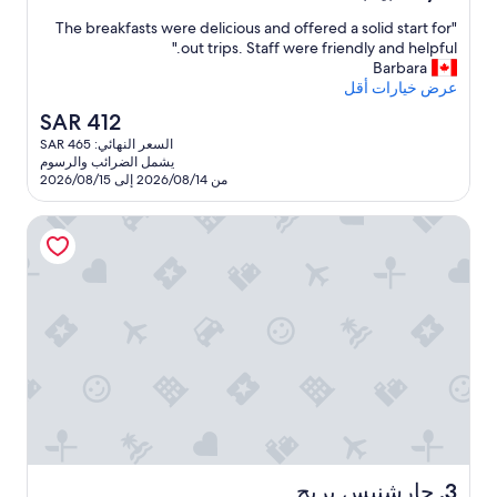
t
بـ
من
e
"
"The breakfasts were delicious and offered a solid start for
10،
3.0
T
r
out trips. Staff were friendly and helpful."
جيد
نجوم
h
v
Barbara
جدًا،
e
i
عرض خيارات أقل
(223
b
e
تقييمًا)
السعر
SAR 412
w
r
الحالي
السعر النهائي: SAR 465
e
s
هو
يشمل الضرائب والرسوم
a
.
SAR
من 2026/08/14 إلى 2026/08/15
H
k
412
o
f
جارشنيس بريج
w
a
e
s
v
t
e
s
w
r
e
,
t
r
h
e
d
e
e
s
h
l
o
i
w
c
e
i
جارشنيس بريج
3. جارشنيس بريج