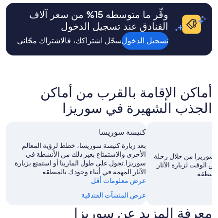
i
ساعة
e
f
c
بناءً
وفِّر ما متوسطه ⁦15⁩% من سعر آلاف
f
t
h
على
"
f
الفنادق عند تسجيل الدخول
t
سعر
o
s
إقامة
تسجيل الدخول
سجّل اشتراكك، فالاشتراك مجّاني
r
o
ليلة
å
g
واحدة
k
u
لشخصين
o
t
بالغين.
b
g
الأسعار
l
أماكن الإقامة بالقرب من أماكن
e
ومدى
e
f
التوفر
t
الجذب الشهيرة في سوريزا
a
عرضة
i
l
للتغيير.
l
قد
l
t
كنيسة سوريسا
e
تسري
v
n
شروط
بعد زيارة كنيسة سوريسا، خطط لرؤية المعالم
.
h
إضافية.
الأخرى والاستمتاع بغير ذلك من الأنشطة في
"
لسوريزا من خلال رحلة
a
سوريزا.تجول على طول المارينا أو استمتع بزيارة
 الوقت لزيارة الآثار
b
الآثار المهمة في أثناء وجودك بالمنطقة.
لمنطقة.
e
عرض معلومات أقل
n
عرض المنشآت الفندقية
.
A
معرفة المزيد عن سوريزا
n