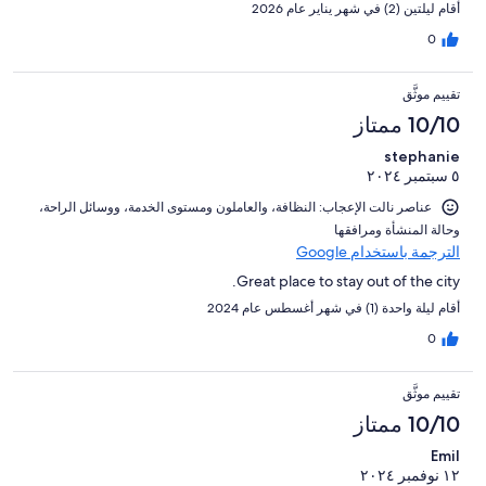
أقام ليلتين (2) في شهر يناير عام 2026
0
تقييم موثَّق
10/10 ممتاز
stephanie
٥ سبتمبر ٢٠٢٤
عناصر نالت الإعجاب: ⁦النظافة⁩، و⁦العاملون ومستوى الخدمة⁩، و⁦وسائل الراحة⁩،
و⁦حالة المنشأة ومرافقها⁩
الترجمة باستخدام Google
Great place to stay out of the city.
أقام ليلة واحدة (1) في شهر أغسطس عام 2024
0
تقييم موثَّق
10/10 ممتاز
Emil
١٢ نوفمبر ٢٠٢٤