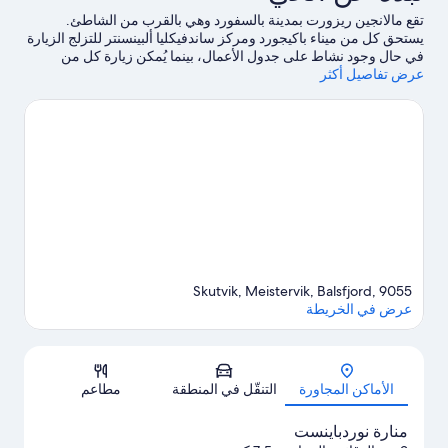
SE
تقع مالانجين ريزورت بمدينة بالسفورد وهي بالقرب من الشاطئ.
VIE
يستحق كل من ميناء باكيجورد ومركز ساندفيكليا ألبينسنتر للتزلج الزيارة
في حال وجود نشاط على جدول الأعمال، بينما يُمكن زيارة كل من
عرض تفاصيل أكثر
ساندسفادنا وسلاتن لمن يرغبون في الاستمتاع بالجمال الطبيعي
للمنطقة.انطلق في المنحدرات القريبة من خلال التزلج على التلال
وبالقرب من مكان للتزلج على الجليد، أو استمتع بأنشطة الهواء الطلق
الأخرى مثل سيارات التنزه على الجليد.
تفضل بزيارة أدلتنا للسفر إلى
بالسفورد
Skutvik, Meistervik, Balsfjord, 9055
عرض في الخريطة
الخريطة
الأماكن المجاورة
التنقّل في المنطقة
مطاعم
منارة نوردباينست