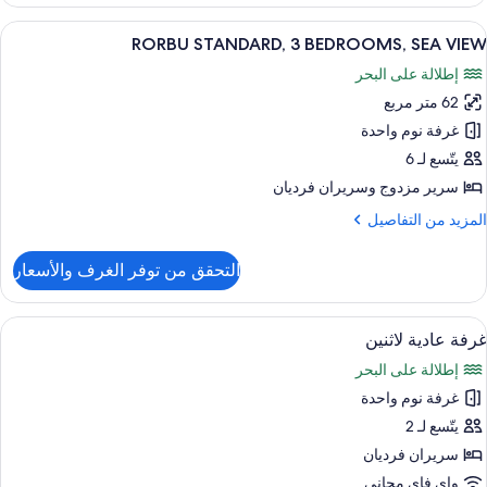
RORB
PREMIU
ستعراض
ستائر تعتيم ومكواة/لوح كي وبديكورات فري
11
RORBU STANDARD, 3 BEDROOMS, SEA VIEW
ميع
BEDROOMS
إطلالة على البحر
SE
ور
VIE
62 متر مربع
RORB
STANDARD
غرفة نوم واحدة
يتّسع لـ 6
BEDROOMS
سرير مزدوج‫‬ وسريران فرديان
SE
لمزيد
المزيد من التفاصيل
VIE
ن
لتفاصيل
التحقق من توفر الغرف والأسعار
ن
RORB
STANDARD
ستعراض
ستائر تعتيم ومكواة/لوح كي وبديكورات فري
1
غرفة عادية لاثنين
ميع
BEDROOMS
إطلالة على البحر
SE
ور
VIE
غرفة نوم واحدة
رفة
ادية
يتّسع لـ 2
اثنين
سريران فرديان
واي فاي مجاني