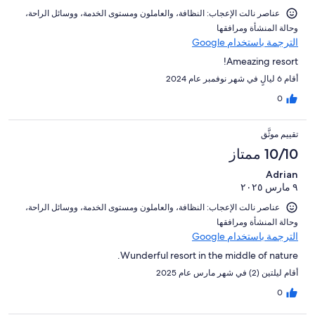
عناصر نالت الإعجاب: ⁦النظافة⁩، و⁦العاملون ومستوى الخدمة⁩، و⁦وسائل الراحة⁩،
و⁦حالة المنشأة ومرافقها⁩
الترجمة باستخدام Google
Ameazing resort!
أقام 6 ليالٍ في شهر نوفمبر عام 2024
0
تقييم موثَّق
10/10 ممتاز
Adrian
٩ مارس ٢٠٢٥
عناصر نالت الإعجاب: ⁦النظافة⁩، و⁦العاملون ومستوى الخدمة⁩، و⁦وسائل الراحة⁩،
و⁦حالة المنشأة ومرافقها⁩
الترجمة باستخدام Google
Wunderful resort in the middle of nature.
أقام ليلتين (2) في شهر مارس عام 2025
0