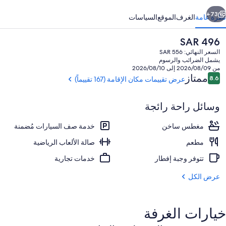
ابق
التالي
73+
نظرة عامة
الغرف
الموقع
السياسات
السعر
SAR 496
الحالي
السعر النهائي: SAR 556
هو
يشمل الضرائب والرسوم
SAR
من 2026/08/09 إلى 2026/08/10
496
التقييمات
ممتاز
8.6
عرض تقييمات مكان الإقامة (167 تقييماً)
8.6 من 10
وسائل راحة رائجة
واجهة المنشأة - في المساء/الليل
مغطس ساخن
خدمة صف السيارات مُضمنة
مطعم
صالة الألعاب الرياضية
تتوفر وجبة إفطار
خدمات تجارية
عرض الكل
خيارات الغرفة