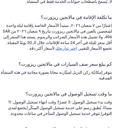
لا، يُسمح باصطحاب حيوانات الخدمة فقط في المنشأة.
ما تكلفة الإقامة في مالانجين ريزورت؟
اعتبارًا من ٧ شعبان ٢٠٢٦، ستبدأ الأسعار الخاصة بإقامة ليلة واحدة
لشخصين بالغين في مالانجين ريزورت بتاريخ ٩ شعبان ٢٠٢٦ من SAR
496، ولا تشمل هذه الأسعار الضرائب والرسوم. يستند هذا السعر إلى
أقل سعر لليلة في آخر 24 ساعة للإقامات خلال الـ 30 يومًا المقبلة.
تخضع الأسعار للتغيير.
اختر تواريخك
لأسعار أكثر دقة.
كم يبلغ سعر صف السيارات في مالانجين ريزورت؟
يتوفر إمكانيّة ركن النزيل لسيّارته مجانا بصورة مجانية في هذه المنشأة
الفندقية.
ما وقت تسجيل الوصول في مالانجين ريزورت؟
وقت بدء تسجيل الوصول: 3 عصرًا؛ وقت انتهاء تسجيل الوصول: 11
مساءً. يُطبق رسم على خدمة تسجيل الوصول المبكّر (يخضع لمدى
التوفر).تتوفر خدمة تسجيل الوصول المتأخر في ساعات محدودة.