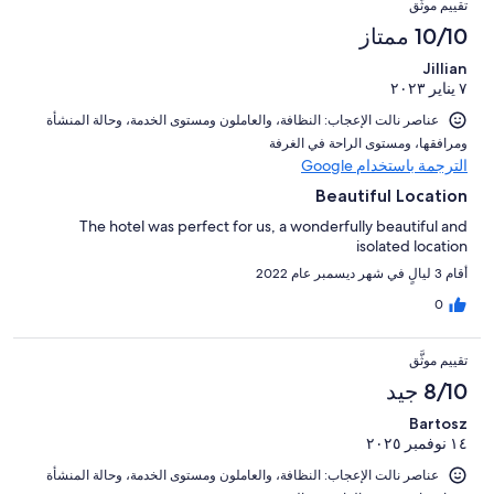
تقييم موثَّق
10/10 ممتاز
Jillian
٧ يناير ٢٠٢٣
عناصر نالت الإعجاب: ⁦النظافة⁩، و⁦العاملون ومستوى الخدمة⁩، و⁦حالة المنشأة
ومرافقها⁩، و⁦مستوى الراحة في الغرفة⁩
الترجمة باستخدام Google
Beautiful Location
The hotel was perfect for us, a wonderfully beautiful and
isolated location
أقام 3 ليالٍ في شهر ديسمبر عام 2022
0
تقييم موثَّق
8/10 جيد
Bartosz
١٤ نوفمبر ٢٠٢٥
عناصر نالت الإعجاب: ⁦النظافة⁩، و⁦العاملون ومستوى الخدمة⁩، و⁦حالة المنشأة