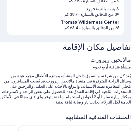
9 من الدقائق بالسيارة
- 7.5 كم
كنيسة بالسفجورد
39 من الدقائق بالسيارة
- 39.7 كم
Tromsø Wilderness Center
61 من الدقائق بالسيارة
- 63.4 كم
تفاصيل مكان الإقامة
مالانجين ريزورت
منشأة فندقية أربع نجوم
يُعد كل من شرفة، والتسوق داخل المنشأة، ومتنزه للأطفال مجرد عينة من
وسائل الراحة المتوفرة في منشأة مالانجين ريزورت.قد يُعجب المسافرون من
مُحبّي المغامرة بصيد الأسماك، والتزلج بالأحذية على الجليد، والتزحلق على
المنحدرات الثلجية في إقامة الفندق هذه.للحصول على بعض الراحة والاسترخاء،
يمكنك زيارة ساونا أو 2 أحواض استحمام ساخنة.يتوفر واي فاي مجانًا في الأماكن
العامة لكل النزلاء، بجانب بار وصالة لياقة بدنية.
ستتوفر أيضًا امتيازات مثل:
المنشآت الفندقية المشابهة
صف السيارة بمعرفة النزيل مجانًا
ولان جياستستو
ذا دوك 6 اي 9 باي سكانديك
بوفيه فطور (برسوم إضافية)، وحافلة للتوصيل من وإلى الأماكن القريبة،