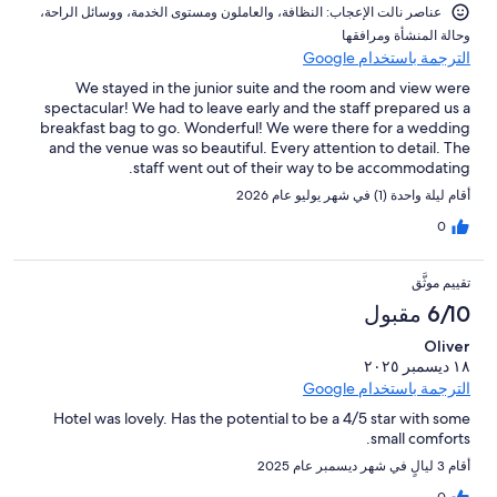
النزلاء
عناصر نالت الإعجاب: ⁦النظافة⁩، و⁦العاملون ومستوى الخدمة⁩، و⁦وسائل الراحة⁩،
و⁦حالة المنشأة ومرافقها⁩
الترجمة باستخدام Google
We stayed in the junior suite and the room and view were
spectacular! We had to leave early and the staff prepared us a
breakfast bag to go. Wonderful! We were there for a wedding
and the venue was so beautiful. Every attention to detail. The
staff went out of their way to be accommodating.
أقام ليلة واحدة (1) في شهر يوليو عام 2026
0
تقييم موثَّق
6/10 مقبول
Oliver
١٨ ديسمبر ٢٠٢٥
الترجمة باستخدام Google
Hotel was lovely. Has the potential to be a 4/5 star with some
small comforts.
أقام 3 ليالٍ في شهر ديسمبر عام 2025