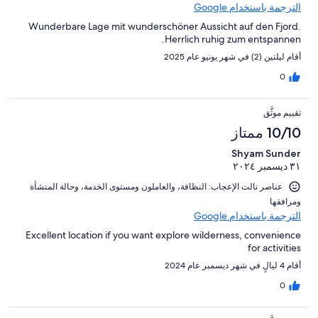
الترجمة باستخدام Google
Wunderbare Lage mit wunderschöner Aussicht auf den Fjord.
Herrlich ruhig zum entspannen.
أقام ليلتين (2) في شهر يونيو عام 2025
0
تقييم موثَّق
10/10 ممتاز
Shyam Sunder
٣١ ديسمبر ٢٠٢٤
عناصر نالت الإعجاب: ⁦النظافة⁩، و⁦العاملون ومستوى الخدمة⁩، و⁦حالة المنشأة
ومرافقها⁩
الترجمة باستخدام Google
Excellent location if you want explore wilderness, convenience
for activities
أقام 4 ليالٍ في شهر ديسمبر عام 2024
0