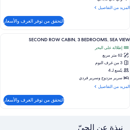
لمزيد
المزيد من التفاصيل
ن
لتفاصيل
التحقق من توفر الغرف والأسعار
ن
رفة
ادية
ستعراض
منطقة المعيشة
1
اثنين
SECOND ROW CABIN, 3 BEDROOMS, SEA VIEW
ميع
إطلالة على البحر
ور
62 متر مربع
SECON
RO
3 من غرف النوم
CABIN
يتّسع لـ 4
سرير مزدوج‫‬ وسرير فردي
BEDROOMS
لمزيد
المزيد من التفاصيل
SE
ن
VIE
لتفاصيل
التحقق من توفر الغرف والأسعار
ن
SECON
RO
CABIN
نبذة عن الحيّ
BEDROOMS