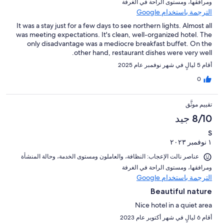
ومرافقها⁩، و⁦مستوى الراحة في الغرفة⁩
الترجمة باستخدام Google
It was a stay just for a few days to see northern lights. Almost all
was meeting expectations. It's clean, well-organized hotel. The
only disadvantage was a mediocre breakfast buffet. On the
other hand, restaurant dishes were very well.
أقام 5 ليالٍ في شهر نوفمبر عام 2025
0
تقييم موثَّق
8/10 جيد
S
١ نوفمبر ٢٠٢٣
عناصر نالت الإعجاب: ⁦النظافة⁩، و⁦العاملون ومستوى الخدمة⁩، و⁦حالة المنشأة
ومرافقها⁩، و⁦مستوى الراحة في الغرفة⁩
الترجمة باستخدام Google
Beautiful nature
Nice hotel in a quiet area
أقام 6 ليالٍ في شهر أكتوبر عام 2023