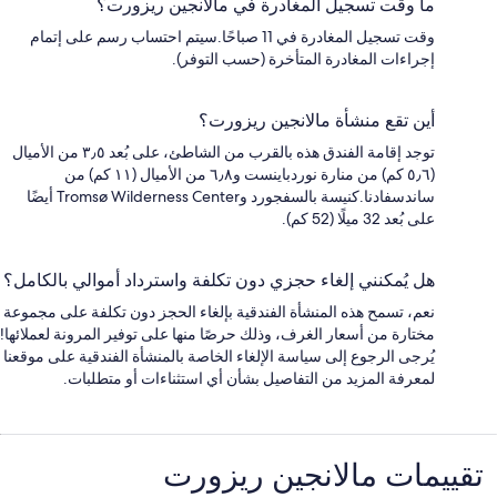
ما وقت تسجيل المغادرة في مالانجين ريزورت؟
وقت تسجيل المغادرة في 11 صباحًا.سيتم احتساب رسم على إتمام
إجراءات المغادرة المتأخرة (حسب التوفر).
أين تقع منشأة مالانجين ريزورت؟
توجد إقامة الفندق هذه بالقرب من الشاطئ، على بُعد ٣٫٥ من الأميال
(٥٫٦ كم) من منارة نوردباينست و٦٫٨ من الأميال (١١ كم) من
ساندسفادنا.كنيسة بالسفجورد وTromsø Wilderness Center أيضًا
على بُعد 32 ميلًا (52 كم).
هل يُمكنني إلغاء حجزي دون تكلفة واسترداد أموالي بالكامل؟
نعم، تسمح هذه المنشأة الفندقية بإلغاء الحجز دون تكلفة على مجموعة
مختارة من أسعار الغرف، وذلك حرصًا منها على توفير المرونة لعملائها!
يُرجى الرجوع إلى سياسة الإلغاء الخاصة بالمنشأة الفندقية على موقعنا
لمعرفة المزيد من التفاصيل بشأن أي استثناءات أو متطلبات.
التقييمات
تقييمات ⁦مالانجين ريزورت⁩