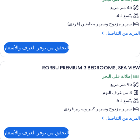
ور
45 متر مربع
قة
ادية
يتّسع لـ 4
سرير مزدوج‫‬ وسرير بطابقين (فردي)
رفتا
لمزيد
المزيد من التفاصيل
وم
ن
لتفاصيل
التحقق من توفر الغرف والأسعار
ن
منظر
قة
لبحر
ادية
ستعراض
ستائر تعتيم ومكواة/لوح كي وبديكورات فري
16
RORBU PREMIUM 3 BEDROOMS, SEA VIEW
ميع
رفتا
إطلالة على البحر
وم
ور
95 متر مربع
RORB
منظر
PREMIU
3 من غرف النوم
لبحر
يتّسع لـ 6
BEDROOMS
سرير مزدوج‫‬ وسرير كبير‫‬ وسرير فردي
SE
لمزيد
المزيد من التفاصيل
VIE
ن
لتفاصيل
التحقق من توفر الغرف والأسعار
ن