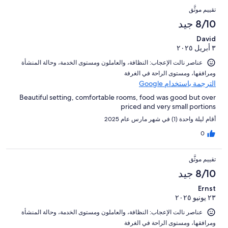
تقييم موثَّق
8/10 جيد
David
٣ أبريل ٢٠٢٥
عناصر نالت الإعجاب: ⁦النظافة⁩، و⁦العاملون ومستوى الخدمة⁩، و⁦حالة المنشأة
ومرافقها⁩، و⁦مستوى الراحة في الغرفة⁩
الترجمة باستخدام Google
Beautiful setting, comfortable rooms, food was good but over
priced and very small portions
أقام ليلة واحدة (1) في شهر مارس عام 2025
0
تقييم موثَّق
8/10 جيد
Ernst
٢٣ يونيو ٢٠٢٥
عناصر نالت الإعجاب: ⁦النظافة⁩، و⁦العاملون ومستوى الخدمة⁩، و⁦حالة المنشأة
ومرافقها⁩، و⁦مستوى الراحة في الغرفة⁩