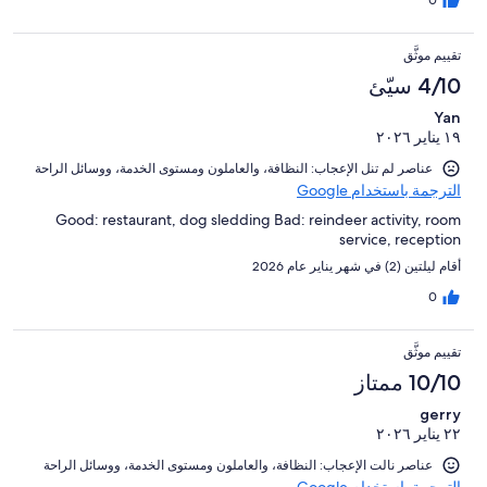
0
تقييم موثَّق
4/10 سيّئ
Yan
١٩ يناير ٢٠٢٦
عناصر لم تنل الإعجاب: ⁦النظافة⁩، و⁦العاملون ومستوى الخدمة⁩، و⁦وسائل الراحة⁩
الترجمة باستخدام Google
Good: restaurant, dog sledding Bad: reindeer activity, room
service, reception
أقام ليلتين (2) في شهر يناير عام 2026
0
تقييم موثَّق
10/10 ممتاز
gerry
٢٢ يناير ٢٠٢٦
عناصر نالت الإعجاب: ⁦النظافة⁩، و⁦العاملون ومستوى الخدمة⁩، و⁦وسائل الراحة⁩