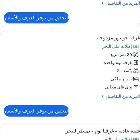
لمزيد
المزيد من التفاصيل
ن
منظر
لتفاصيل
التحقق من توفر الغرف والأسعار
لبحر
ن
رفة
ريميم
ستعراض
ستائر تعتيم ومكواة/لوح كي وبديكورات فري
1
زدوجة
غرفة جونيور مزدوجة
ميع
إطلالة على البحر
رير
ور
بير
26 متر مربع
رفة
ونيور
غرفة نوم واحدة
منظر
زدوجة
لبحر
يتّسع لـ 2
سرير ملكي
واي فاي مجاني
لمزيد
المزيد من التفاصيل
ن
لتفاصيل
التحقق من توفر الغرف والأسعار
ن
رفة
ونيور
ستعراض
منطقة المعيشة
14
زدوجة
شقة عادية - غرفتا نوم - بمنظر للبحر
ميع
إطلالة على البحر