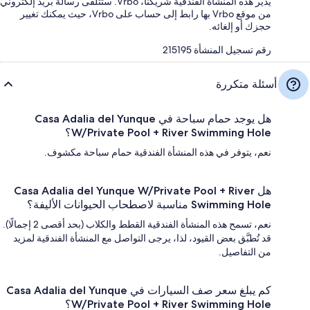
يدير هذه المنشأة الفندقية شريكنا، Vrbo. ستتلقى رسالة بريد إلكتروني
من موقع Vrbo بها رابط إلى حساب على Vrbo، حيث يمكنك تغيير
حجزك أو إلغائه.
رقم تسجيل المنشأة ⁦215195⁩
أسئلة متكررة
هل يوجد حمام سباحة في Casa Adalia del Yunque
W/Private Pool + River Swimming Hole؟
نعم، يتوفر في هذه المنشأة الفندقية حمام سباحة مكشوف.
هل Casa Adalia del Yunque W/Private Pool + River
Swimming Hole مناسبة لاصطحاب الحيوانات الأليفة؟
نعم، تسمح هذه المنشأة الفندقية القطط والكلاب (بحد أقصى 2 إجمالًا).
قد تُطبَّق بعض القيود، لذا، يرجى التواصل مع المنشأة الفندقية لمزيد
من التفاصيل.
كم يبلغ سعر صف السيارات في Casa Adalia del Yunque
W/Private Pool + River Swimming Hole؟