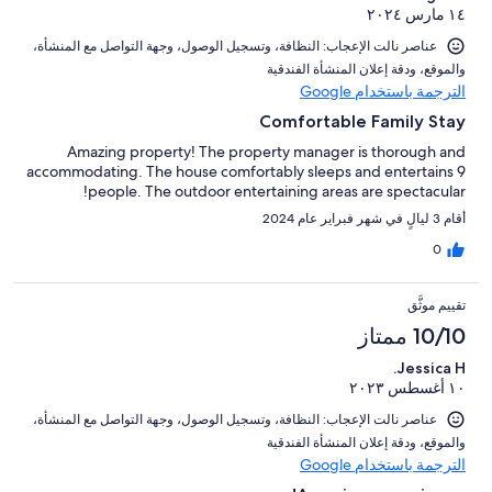
١٤ مارس ٢٠٢٤
عناصر نالت الإعجاب: ⁦النظافة⁩، و⁦تسجيل الوصول⁩، و⁦جهة التواصل مع المنشأة⁩،
و⁦الموقع⁩، و⁦دقة إعلان المنشأة الفندقية⁩
الترجمة باستخدام Google
Comfortable Family Stay
Amazing property! The property manager is thorough and
accommodating. The house comfortably sleeps and entertains 9
people. The outdoor entertaining areas are spectacular!
أقام 3 ليالٍ في شهر فبراير عام 2024
0
تقييم موثَّق
10/10 ممتاز
Jessica H.
١٠ أغسطس ٢٠٢٣
عناصر نالت الإعجاب: ⁦النظافة⁩، و⁦تسجيل الوصول⁩، و⁦جهة التواصل مع المنشأة⁩،
و⁦الموقع⁩، و⁦دقة إعلان المنشأة الفندقية⁩
الترجمة باستخدام Google