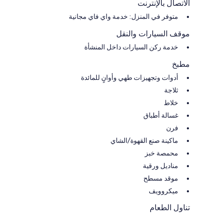
25 minutes: Luquillo Beach and the Kiosks which host over 50 local bars
الاتصال بالإنترنت
and restaurants.
متوفر في المنزل: خدمة واي فاي مجانية
30 minutes: Luis Muñoz Marin International Airport, Fajardo (ferries to
Vieques or Culebra)
موقف السيارات والنقل
40 minutes: Old San Juan.
خدمة ركن السيارات داخل المنشأة
Follow and Tag us on Instagram: @casa_adalia
مطبخ
أدوات وتجهيزات طهي وأوانٍ للمائدة
ثلاجة
خلاط
غسالة أطباق
فرن
ماكينة صنع القهوة/الشاي
محمصة خبز
مناديل ورقية
موقد مسطح
ميكروويف
تناول الطعام