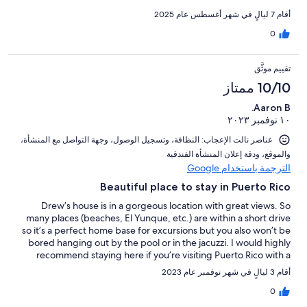
أقام 7 ليالٍ في شهر أغسطس عام 2025
0
تقييم موثَّق
10/10 ممتاز
Aaron B.
١٠ نوفمبر ٢٠٢٣
عناصر نالت الإعجاب: ⁦النظافة⁩، و⁦تسجيل الوصول⁩، و⁦جهة التواصل مع المنشأة⁩،
و⁦الموقع⁩، و⁦دقة إعلان المنشأة الفندقية⁩
الترجمة باستخدام Google
Beautiful place to stay in Puerto Rico
Drew’s house is in a gorgeous location with great views. So
many places (beaches, El Yunque, etc.) are within a short drive
so it’s a perfect home base for excursions but you also won’t be
bored hanging out by the pool or in the jacuzzi. I would highly
recommend staying here if you’re visiting Puerto Rico with a
large group.
أقام 3 ليالٍ في شهر نوفمبر عام 2023
0