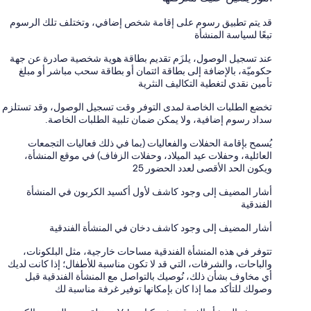
قد يتم تطبيق رسوم على إقامة شخص إضافي، وتختلف تلك الرسوم
تبعًا لسياسة المنشأة
عند تسجيل الوصول، يلزَم تقديم بطاقة هوية شخصية صادرة عن جهة
حكوميّة، بالإضافة إلى بطاقة ائتمان أو بطاقة سحب مباشر أو مبلغ
تأمين نقدي لتغطية التكاليف النثرية
تخضع الطلبات الخاصة لمدى التوفر وقت تسجيل الوصول، وقد تستلزم
سداد رسوم إضافية، ولا يمكن ضمان تلبية الطلبات الخاصة.
يُسمح بإقامة الحفلات والفعاليات (بما في ذلك فعاليات التجمعات
العائلية، وحفلات عيد الميلاد، وحفلات الزفاف) في موقع المنشأة،
ويكون الحد الأقصى لعدد الحضور 25
أشار المضيف إلى وجود كاشف لأول أكسيد الكربون في المنشأة
الفندقية
أشار المضيف إلى وجود كاشف دخان في المنشأة الفندقية
تتوفر في هذه المنشأة الفندقية مساحات خارجية، مثل البلكونات،
والباحات، والشرفات، التي قد لا تكون مناسبة للأطفال؛ إذا كانت لديك
أي مخاوف بشأن ذلك، نُوصيك بالتواصل مع المنشأة الفندقية قبل
وصولك للتأكد مما إذا كان بإمكانها توفير غرفة مناسبة لك