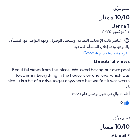
تقييم موثَّق
10/10 ممتاز
Jenna T.
١١ نوفمبر ٢٠٢٤
عناصر نالت الإعجاب: ⁦النظافة⁩، و⁦تسجيل الوصول⁩، و⁦جهة التواصل مع المنشأة⁩،
و⁦الموقع⁩، و⁦دقة إعلان المنشأة الفندقية⁩
الترجمة باستخدام Google
Beautiful views
Beautiful views from this place. We loved having our own pool
to swim in. Everything in the house is on one level which was
nice. It is a bit of a drive to get anywhere but we felt it was worth
it.
أقام 3 ليالٍ في شهر نوفمبر عام 2024
0
تقييم موثَّق
10/10 ممتاز
Abigail P.