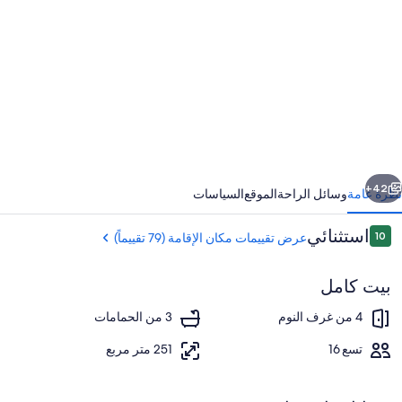
ور
Cas
Adali
de
Yunqu
W/Privat
Poo
ابق
التالي
42+
نظرة عامة
وسائل الراحة
الموقع
السياسات
Rive
التقييمات
استثنائي
10
عرض تقييمات مكان الإقامة (79 تقييماً)
Swimmin
10 من 10
Hol
بيت كامل
4 من غرف النوم
3 من الحمامات
تسع 16
251 متر مربع
تناول الطعام بالخارج