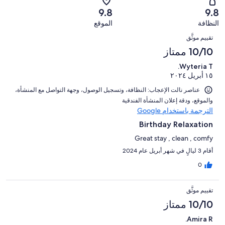
أصل
سيّئ.
من
من
-
79
9.8
9.8
0
تقييمات
أصل
سيّئ
من
من
النظافة
الموقع
النزلاء
79
للغاية.
تقييمات
التقييمات
أصل
من
0
تقييم موثَّق
النزلاء
79
تقييمات
من
10/10 ممتاز
من
النزلاء
أصل
تقييمات
Wyteria T.
79
النزلاء
١٥ أبريل ٢٠٢٤
من
تقييمات
عناصر نالت الإعجاب: ⁦النظافة⁩، و⁦تسجيل الوصول⁩، و⁦جهة التواصل مع المنشأة⁩،
النزلاء
و⁦الموقع⁩، و⁦دقة إعلان المنشأة الفندقية⁩
الترجمة باستخدام Google
Birthday Relaxation
Great stay , clean , comfy
أقام 3 ليالٍ في شهر أبريل عام 2024
0
تقييم موثَّق
10/10 ممتاز
Amira R.