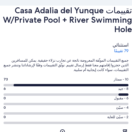
تقييمات ⁦Casa Adalia del Yunque
W/Private Pool + River Swimming
Hole⁩
التقييمات
استثنائي
79 تقييمًا
جميع التقييمات الموثّقة المعروضة ناتجة عن تجارب نزلاء حقيقية. يمكن للمسافرين
الذين حجزوا إقامتهم معنا فقط إرسال تقييم. نوثّق التقييمات وفقًا لإرشاداتنا وننشر جميع
التقييمات، سواء كانت إيجابية أم سلبية.
درجة
10 - ممتاز
73
التصنيف
درجة
8 - جيد
6
10
التصنيف
-
درجة
6 - مقبول
0
8
ممتاز.
التصنيف
-
درجة
4 - سيّئ
0
73
6
جيد.
التصنيف
من
-
درجة
2 - سيّئ للغاية
0
6
4
أصل
مقبول.
التصنيف
من
-
79
0
2