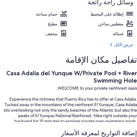
وسائل راحة رائجة
إطلالة على المحيط
حمام سباحة
مغطس ساخن
مطبخ
غسالة
مجفف
عرض الكل
تفاصيل مكان الإقامة
Casa Adalia del Yunque W/Private Pool + River
Swimming Hole
WELCOME to your private rainforest oasis.
Experience the richness that Puerto Rico has to offer at Casa Adalia.
Tucked away in the mountains of the rainforest El Yunque, Casa Adalia
sits overlooking not only the sandy beaches of the Atlantic but also the
peaks of El Yunque National Rainforest. Hike right outside your
backyard for 15 minutes to explore private river swimming pools,
waterfalls, and trails (See Pictures!). Pick your own fruit right on the
إضافة التواريخ لمعرفة الأسعار
property and enjoy anything from starfruit, coconut, papaya, banana,