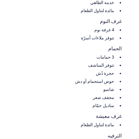
خدمة الطاهي
مائدة لتناول الطعام
غرف النوم
4 غرفة نوم
تتوفر ملاءات أسرّة
الحمام
3 حمامات
تتوفر المناشف
حجرة دُش
حوض استحمام أو دش
شامبو
مجفف شعر
مناديل حمّام
غرف معيشة
مائدة لتناول الطعام
الترفيه