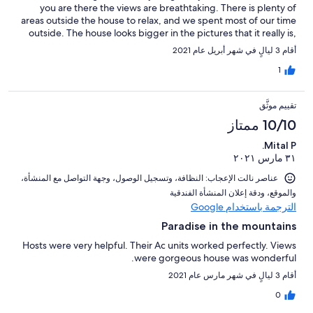
you are there the views are breathtaking. There is plenty of
been on top of that gorgeous mountain though! So, overall, I
areas outside the house to relax, and we spent most of our time
would not have changed where we stayed. It’s just nice to have
outside. The house looks bigger in the pictures that it really is,
a heads up. Take your time, hug that white line when you can
on the inside you have all 4 bedrooms, a kitchen, dinning room,
and take in the gorgeous views!
أقام 3 ليالٍ في شهر أبريل عام 2021
2 bathrooms (one is a Jack and Jill bathroom), and a Livingroom
all on one level. (For whatever reason, I assumed there were
1
multiple levels of living space). Bring plenty of OFF and bug
spray, because you are surrounded by nature. We really enjoyed
تقييم موثَّق
our stay and the communication between the property owner,
housekeepers and myself was perfect. Thank you again for
10/10 ممتاز
sharing your beautiful home with us!
Mital P.
٣١ مارس ٢٠٢١
عناصر نالت الإعجاب: ⁦النظافة⁩، و⁦تسجيل الوصول⁩، و⁦جهة التواصل مع المنشأة⁩،
و⁦الموقع⁩، و⁦دقة إعلان المنشأة الفندقية⁩
الترجمة باستخدام Google
Paradise in the mountains
Hosts were very helpful. Their Ac units worked perfectly. Views
were gorgeous house was wonderful.
أقام 3 ليالٍ في شهر مارس عام 2021
0