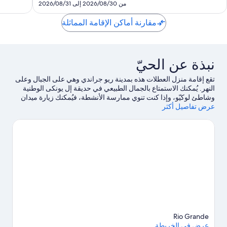
SAR
من 2026/08/30 إلى 2026/08/31
538
مقارنة أماكن الإقامة المماثلة
نبذة عن الحيّ
تقع إقامة منزل العطلات هذه بمدينة ريو جراندي وهي على الجبال وعلى
النهر. يُمكنك الاستمتاع بالجمال الطبيعي في حديقة إل يونكى الوطنية
وشاطئ لوكيّو، وإذا كنت تنوي ممارسة الأنشطة، فيُمكنك زيارة ميدان
عرض تفاصيل أكثر
ويندام ريو مار للغولف.هل تصطحب أطفالك في السفر؟ لا تفوت زيارة
متنزه غابة كارابالي الاستوائية، أو استمتع بحدث أو مباراة في مضمار
هيبودرومو كاماريرو.اكتشف المغامرات المائية في المنطقة من خلال
إمكانية السباحة في مكان قريب القريبة، أو يُمكنك الاستمتاع بأنشطة
الهواء الطلق الرائعة من خلال إمكانية تسلّق الجبال في مكان
قريب.
تفضل بزيارة أدلتنا للسفر إلى ريو جراندي
Rio Grande
عرض في الخريطة