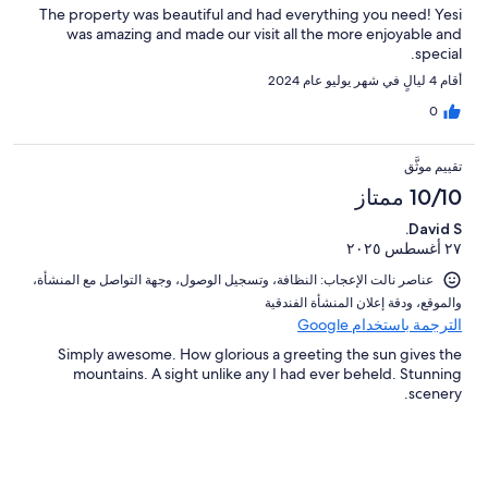
The property was beautiful and had everything you need! Yesi
was amazing and made our visit all the more enjoyable and
special.
أقام 4 ليالٍ في شهر يوليو عام 2024
0
تقييم موثَّق
10/10 ممتاز
David S.
٢٧ أغسطس ٢٠٢٥
عناصر نالت الإعجاب: ⁦النظافة⁩، و⁦تسجيل الوصول⁩، و⁦جهة التواصل مع المنشأة⁩،
و⁦الموقع⁩، و⁦دقة إعلان المنشأة الفندقية⁩
الترجمة باستخدام Google
Simply awesome. How glorious a greeting the sun gives the
mountains. A sight unlike any I had ever beheld. Stunning
scenery.