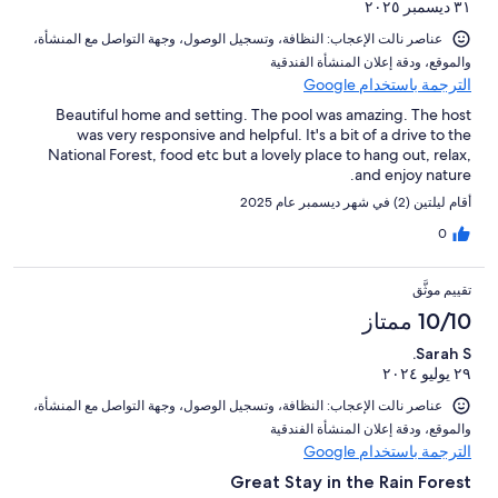
٣١ ديسمبر ٢٠٢٥
عناصر نالت الإعجاب: ⁦النظافة⁩، و⁦تسجيل الوصول⁩، و⁦جهة التواصل مع المنشأة⁩،
و⁦الموقع⁩، و⁦دقة إعلان المنشأة الفندقية⁩
الترجمة باستخدام Google
Beautiful home and setting. The pool was amazing. The host
was very responsive and helpful. It's a bit of a drive to the
National Forest, food etc but a lovely place to hang out, relax,
and enjoy nature.
أقام ليلتين (2) في شهر ديسمبر عام 2025
0
تقييم موثَّق
10/10 ممتاز
Sarah S.
٢٩ يوليو ٢٠٢٤
عناصر نالت الإعجاب: ⁦النظافة⁩، و⁦تسجيل الوصول⁩، و⁦جهة التواصل مع المنشأة⁩،
و⁦الموقع⁩، و⁦دقة إعلان المنشأة الفندقية⁩
الترجمة باستخدام Google
Great Stay in the Rain Forest