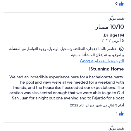
to Puerto Rico, I would stay here again. Kathy
0
تقييم موثَّق
10/10 ممتاز
Bridget M.
٥ أبريل ٢٠٢٢
عناصر نالت الإعجاب: ⁦النظافة⁩، و⁦تسجيل الوصول⁩، و⁦جهة التواصل مع المنشأة⁩،
و⁦الموقع⁩، و⁦دقة إعلان المنشأة الفندقية⁩
الترجمة باستخدام Google
Stunning Home!
We had an incredible experience here for a bachelorette party.
The pool and view were all we needed for a weekend with
friends, and the house itself exceeded our expectations. The
location was also central enough that we were able to go to Old
San Juan for a night out one evening and to Fajardo for a boat
day. We would highly recommend!!
أقام 3 ليالٍ في شهر فبراير عام 2022
1
تقييم موثَّق