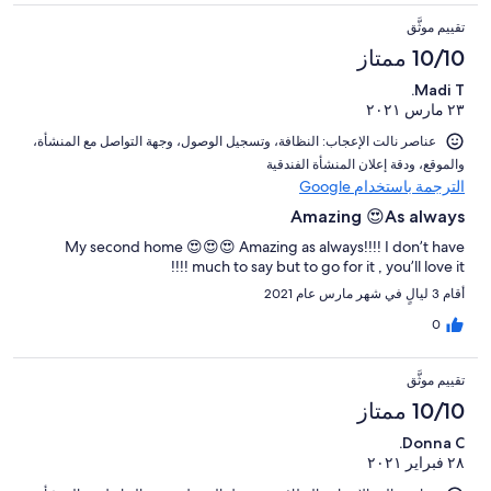
تقييم موثَّق
10/10 ممتاز
Madi T.
٢٣ مارس ٢٠٢١
عناصر نالت الإعجاب: ⁦النظافة⁩، و⁦تسجيل الوصول⁩، و⁦جهة التواصل مع المنشأة⁩،
و⁦الموقع⁩، و⁦دقة إعلان المنشأة الفندقية⁩
الترجمة باستخدام Google
Amazing 😍As always
My second home 😍😍😍 Amazing as always!!!! I don’t have
much to say but to go for it , you’ll love it !!!!
أقام 3 ليالٍ في شهر مارس عام 2021
0
تقييم موثَّق
10/10 ممتاز
Donna C.
٢٨ فبراير ٢٠٢١