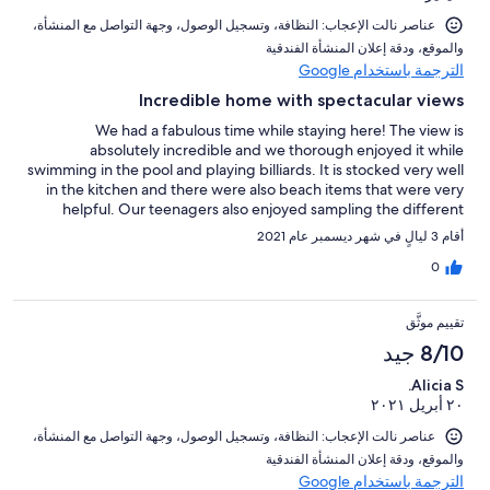
عناصر نالت الإعجاب: ⁦النظافة⁩، و⁦تسجيل الوصول⁩، و⁦جهة التواصل مع المنشأة⁩،
و⁦الموقع⁩، و⁦دقة إعلان المنشأة الفندقية⁩
الترجمة باستخدام Google
Incredible home with spectacular views
We had a fabulous time while staying here! The view is
absolutely incredible and we thorough enjoyed it while
swimming in the pool and playing billiards. It is stocked very well
in the kitchen and there were also beach items that were very
helpful. Our teenagers also enjoyed sampling the different
fruits on the property. Communication with property owner was
أقام 3 ليالٍ في شهر ديسمبر عام 2021
very prompt and helpful. Would highly recommend!
0
تقييم موثَّق
8/10 جيد
Alicia S.
٢٠ أبريل ٢٠٢١
عناصر نالت الإعجاب: ⁦النظافة⁩، و⁦تسجيل الوصول⁩، و⁦جهة التواصل مع المنشأة⁩،
و⁦الموقع⁩، و⁦دقة إعلان المنشأة الفندقية⁩
الترجمة باستخدام Google