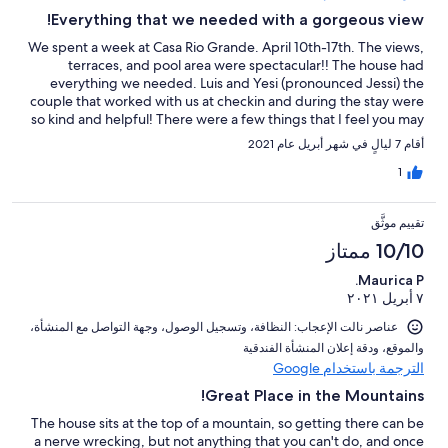
Everything that we needed with a gorgeous view!
We spent a week at Casa Rio Grande. April 10th-17th. The views,
terraces, and pool area were spectacular!! The house had
everything we needed. Luis and Yesi (pronounced Jessi) the
couple that worked with us at checkin and during the stay were
so kind and helpful! There were a few things that I feel you may
like to know: 1.) PR mosquitos are tiny but ruthless! There are so
أقام 7 ليالٍ في شهر أبريل عام 2021
many around the covered outdoor ‘living area’ You definitely will
want to bring a bug spray with higher percentages of deet
1
because our off wipes didn’t phase them! 2.) Washer/dryer. I’m
not sure that the owners allow guests to normally use their on
تقييم موثَّق
property washer/dryer. But they did offer it to us which was so
kind! But the dryer does not have heat. So it didn’t dry. A washer
10/10 ممتاز
and dryer for guest use would make the stay more comfortable.
Maurica P.
They do share information about a business that does laundry
٧ أبريل ٢٠٢١
services though too. So you at least have options! 3.) The
drive..the mountain is a mountain. So expect narrow, curved,
عناصر نالت الإعجاب: ⁦النظافة⁩، و⁦تسجيل الوصول⁩، و⁦جهة التواصل مع المنشأة⁩،
some very steep areas. We are not the most adventurous
و⁦الموقع⁩، و⁦دقة إعلان المنشأة الفندقية⁩
though. Especially when we have the kids/baby with us. So the
الترجمة باستخدام Google
drive was pretty uncomfortable the first few days. The locals
really race up and down the road and don’t hug the white line as
Great Place in the Mountains!
they should to get two vehicles through safely. My husband got
The house sits at the top of a mountain, so getting there can be
a little more comfortable but still didn’t like the drive. But
a nerve wrecking, but not anything that you can't do, and once
honestly, our stay wouldn’t have been as enjoyable if we had not