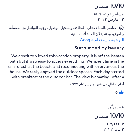
10/10 ممتاز
مسافر هويته مُثبتة
٢٣ مارس ٢٠٢٢
عناصر نالت الإعجاب: ⁦النظافة⁩، و⁦تسجيل الوصول⁩، و⁦جهة التواصل مع المنشأة⁩،
و⁦الموقع⁩، و⁦دقة إعلان المنشأة الفندقية⁩
الترجمة باستخدام Google
Surrounded by beauty
We absolutely loved this vacation property. It is off the beaten
path but it is so easy to access everything. We spent time in the
rain forest, at the beach, and reconnecting with everyone at the
house. We really enjoyed the outdoor spaces. Each day started
with breakfast at the outdoor bar. The view is amazing. After a
day of exploring it was so nice to come back and enjoy a cocktail
أقام 6 ليالٍ في شهر مارس عام 2022
and spending time with family. Thank you Drew and Sarah for
sharing you wondrful home!
0
تقييم موثَّق
10/10 ممتاز
Crystal P.
٣ يناير ٢٠٢٢