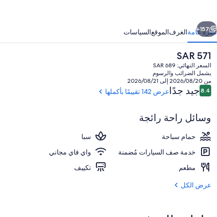
ن
جموعة
ابق
التالي
نادق
157+
نظرة عامة
الغرف
الموقع
السياسات
نتركونتيننتال
السعر
SAR 571
الحالي
السعر النهائي: SAR 689
هو
يشمل الضرائب والرسوم
SAR
من 2026/08/20 إلى 2026/08/21
571
التقييمات
جيد جدًا
8.4
عرض 142 تقييمًا بأكملها
8.4 من 10
وسائل راحة رائجة
بار مشروبات وساندويتشات
حمام سباحة
سبا
خدمة صف السيارات مُضمنة
واي فاي مجاني
مطعم
تكييف
عرض الكل