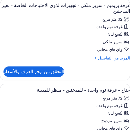
ستعراض
وحدات دش مع أحواض استحمام، مستلزمات 
5
غرفة بريميم - سرير ملكي - تجهيزات لذوي الاحتياجات الخاصة - لغير
ميع
ريران
المدخنين
ور
رديان
32 متر مربع
نفصلان
رفة
غرفة نوم واحدة
ريميم
لمدخنين
يتّسع لـ 3
رير
سرير ملكي
لكي
واي فاي مجاني
لمزيد
المزيد من التفاصيل
جهيزات
ن
ذوي
لتفاصيل
التحقق من توفر الغرف والأسعار
ن
لاحتياجات
رفة
لخاصة
ريميم
ستعراض
ميني بار وخزنة داخل الغرفة ومكتب ومساح
13
جناح - غرفة نوم واحدة - للمدخنين - منظر للمدينة
ميع
رير
غير
72 متر مربع
لكي
ور
لمدخنين
غرفة نوم واحدة
ناح
جهيزات
يتّسع لـ 3
ذوي
رفة
لاحتياجات
سرير مزدوج
لخاصة
وم
واي فاي مجاني