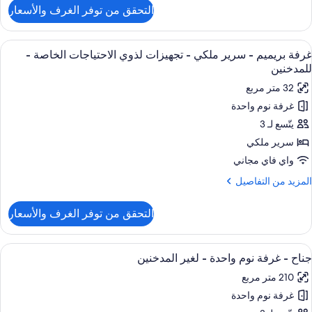
غير
لتفاصيل
التحقق من توفر الغرف والأسعار
ن
لمدخنين
ناح
ستعراض
ميني بار وخزنة داخل الغرفة ومكتب ومساح
9
رفة
غرفة بريميم - سرير ملكي - تجهيزات لذوي الاحتياجات الخاصة -
ميع
وم
للمدخنين
احدة
ور
32 متر مربع
رفة
غير
غرفة نوم واحدة
ريميم
لمدخنين
يتّسع لـ 3
رير
سرير ملكي
لكي
واي فاي مجاني
لمزيد
المزيد من التفاصيل
جهيزات
ن
ذوي
لتفاصيل
التحقق من توفر الغرف والأسعار
ن
لاحتياجات
رفة
لخاصة
ريميم
ستعراض
ميني بار وخزنة داخل الغرفة ومكتب ومساح
10
جناح - غرفة نوم واحدة - لغير المدخنين
ميع
رير
لمدخنين
210 متر مربع
لكي
ور
غرفة نوم واحدة
ناح
جهيزات