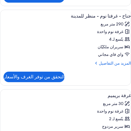
ناح
لكي
ستعراض
وسيلة راحة في الغرفة
12
جناح - غرفتا نوم - منظر للمدينة
ميع
رفتا
290 متر مربع
وم
ور
غرفة نوم واحدة
ناح
يتّسع لـ 4
رفتا
سريران ملكيّان
وم
واي فاي مجاني
لمزيد
المزيد من التفاصيل
نظر
ن
لمدينة
لتفاصيل
التحقق من توفر الغرف والأسعار
ن
ناح
ستعراض
ميني بار وخزنة داخل الغرفة ومكتب ومساح
9
رفتا
غرفة بريميم
ميع
وم
30 متر مربع
ور
نظر
غرفة نوم واحدة
رفة
لمدينة
ريميم
يتّسع لـ 2
سرير مزدوج