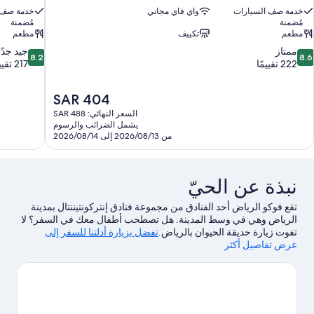
خدمة صف السيارات
واي فاي مجاني
خدمة صف 
مُضمنة
مُضمنة
مطعم
تكييف
مطعم
8.2
8.
ممتاز
جيد جدًا
8.2
8.6
ن
من
222 تقييمًا
217 تقييمًا
10،
10،
متاز،
جيد
السعر
SAR 404
22
جدًا،
الحالي
قييمًا
217
السعر النهائي: SAR 488
هو
يشمل الضرائب والرسوم
تقييمًا
SAR
من 2026/08/13 إلى 2026/08/14
404
نبذة عن الحيّ
تقع فوكو الرياض أحد الفنادق من مجموعة فنادق إنتركونتيننتال بمدينة
الرياض وهي في وسط المدينة. هل تصطحب أطفال معك في السفر؟ لا
تفوت زيارة حديقة الحيوان بالرياض.
تفضل بزيارة أدلتنا للسفر إلى
الرياض
عرض تفاصيل أكثر