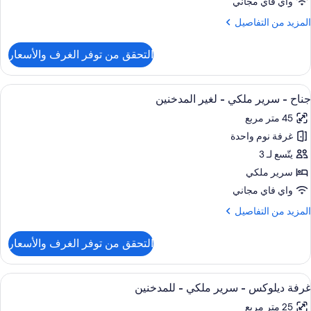
واي فاي مجاني
رديان
لمزيد
المزيد من التفاصيل
نفصلان
ن
لتفاصيل
التحقق من توفر الغرف والأسعار
ن
غير
رفة
لمدخنين
يلوكس
ستعراض
ميني بار وخزنة داخل الغرفة ومكتب ومساح
16
جناح - سرير ملكي - لغير المدخنين
ميع
ريران
45 متر مربع
ور
رديان
نفصلان
غرفة نوم واحدة
ناح
يتّسع لـ 3
غير
رير
لمدخنين
سرير ملكي
لكي
واي فاي مجاني
لمزيد
المزيد من التفاصيل
غير
ن
لمدخنين
لتفاصيل
التحقق من توفر الغرف والأسعار
ن
ناح
ستعراض
وسيلة راحة في الغرفة
7
رير
غرفة ديلوكس - سرير ملكي - للمدخنين
ميع
لكي
25 متر مربع