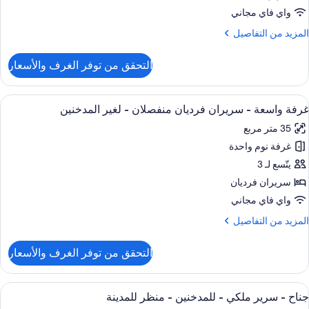
وم
واي فاي مجاني
لمزيد
المزيد من التفاصيل
حوض
ن
ستحمام
لتفاصيل
التحقق من توفر الغرف والأسعار
ن
نظام
ناح
فع
ستعراض
ميني بار وخزنة داخل الغرفة ومكتب ومساح
لمياه
8
رفتا
غرفة واسعة - سريران فرديان منفصلان - لغير المدخنين
ميع
وم
35 متر مربع
ور
حوض
غرفة نوم واحدة
رفة
ستحمام
اسعة
يتّسع لـ 3
نظام
فع
سريران فرديان
لمياه
ريران
واي فاي مجاني
رديان
لمزيد
المزيد من التفاصيل
نفصلان
ن
لتفاصيل
التحقق من توفر الغرف والأسعار
ن
غير
رفة
لمدخنين
اسعة
ستعراض
ميني بار وخزنة داخل الغرفة ومكتب ومساح
11
جناح - سرير ملكي - للمدخنين - منظر للمدينة
ميع
ريران