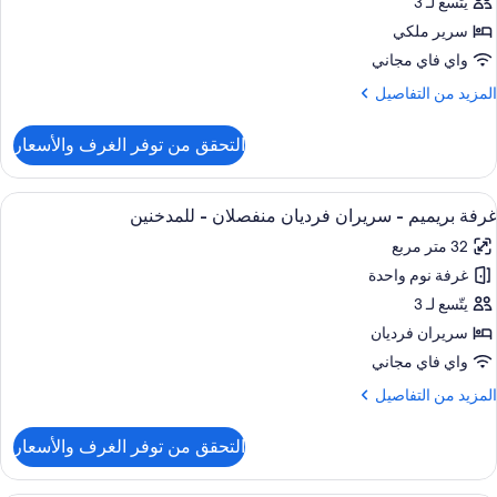
يتّسع لـ 3
ذوي
رفة
لاحتياجات
سرير ملكي
لخاصة
وم
واي فاي مجاني
احدة
لمدخنين
لمزيد
المزيد من التفاصيل
ن
غير
لتفاصيل
التحقق من توفر الغرف والأسعار
ن
لمدخنين
ناح
ستعراض
وسيلة راحة في الغرفة
9
رفة
غرفة بريميم - سريران فرديان منفصلان - للمدخنين
ميع
وم
32 متر مربع
احدة
ور
غرفة نوم واحدة
رفة
غير
ريميم
يتّسع لـ 3
لمدخنين
سريران فرديان
ريران
واي فاي مجاني
رديان
لمزيد
المزيد من التفاصيل
نفصلان
ن
لتفاصيل
التحقق من توفر الغرف والأسعار
ن
لمدخنين
رفة
ريميم