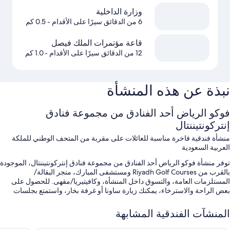
وزارة الداخلية
6 من الدقائق سيرًا على الأقدام
- 0.5 كم
قاعة مؤتمرات الملك فيصل
12 من الدقائق سيرًا على الأقدام
- 1.0 كم
نبذة عن هذه المنشأة
فوكو الرياض أحد الفنادق من مجموعة فنادق
إنتركونتيننتال
منشأة فندقية فاخرة مناسبة للعائلات على مقربة من المتحف الوطني للملكة
العربية السعودية
توفر منشأة فوكو الرياض أحد الفنادق من مجموعة فنادق إنتركونتيننتال، الموجودة
بالقرب من Riyadh Golf Courses ومستشفى المبارك، متجر البقالة/
المستلزمات العامة، والتسوق داخل المنشأة، وكافيتيريا/مقهى. للحصول على
بعض الراحة والاسترخاء، يمكنك زيارة ساونا أو غرفة بخار، واستمتع بجلسات
التدليك.في الـ 4 من المطاعم الموجودة في داخل المنشأة، استمتع بالإفطار،
ووجبة ليلية خفيفة، والأطباق العالمية.يتوفر واي فاي مجاني داخل الغرفة لكل
المنشآت الفندقية المشابهة
النزلاء، بجانب متنزه للأطفال وصالون لتصفيف الشعر.