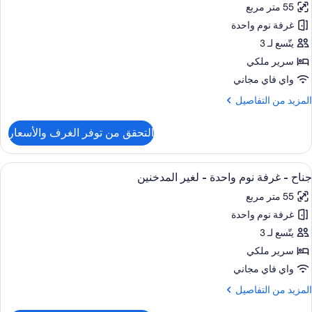
55 متر مربع
ور
رديان
نفصلان
غرفة نوم واحدة
ناح
يتّسع لـ 3
غير
رير
لمدخنين
سرير ملكي
لكي
واي فاي مجاني
لمزيد
المزيد من التفاصيل
لمدخنين
ن
لتفاصيل
التحقق من توفر الغرف والأسعار
ن
نظر
ناح
لمدينة
ستعراض
ميني بار وخزنة داخل الغرفة ومكتب ومساح
10
رير
جناح - غرفة نوم واحدة - لغير المدخنين
ميع
لكي
55 متر مربع
ور
لمدخنين
غرفة نوم واحدة
ناح
يتّسع لـ 3
نظر
رفة
لمدينة
سرير ملكي
وم
واي فاي مجاني
احدة
لمزيد
المزيد من التفاصيل
ن