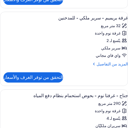
ن
لمدخنين
رفة
اسعة
ستعراض
وسيلة راحة في الغرفة
نظر
5
غرفة بريميم - سرير ملكي - للمدخنين
ميع
لمدينة
رير
32 متر مربع
لكي
ور
غرفة نوم واحدة
رفة
غير
ريميم
يتّسع لـ 2
لمدخنين
سرير ملكي
نظر
رير
واي فاي مجاني
لمدينة
لكي
لمزيد
المزيد من التفاصيل
ن
لمدخنين
لتفاصيل
التحقق من توفر الغرف والأسعار
ن
رفة
ريميم
ستعراض
وحدات دش مع أحواض استحمام، مستلزمات 
13
جناح - غرفتا نوم - بحوض استحمام بنظام دفع المياه
ميع
رير
290 متر مربع
لكي
ور
غرفة نوم واحدة
ناح
لمدخنين
يتّسع لـ 4
رفتا
سريران ملكيّان