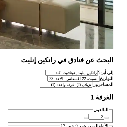
البحث عن فنادق في رانكين إنليت
إلى أين؟
التواريخ
المسافرون
الغرفة 1
البالغون
الأطفال
من عمر 0 حتى 17