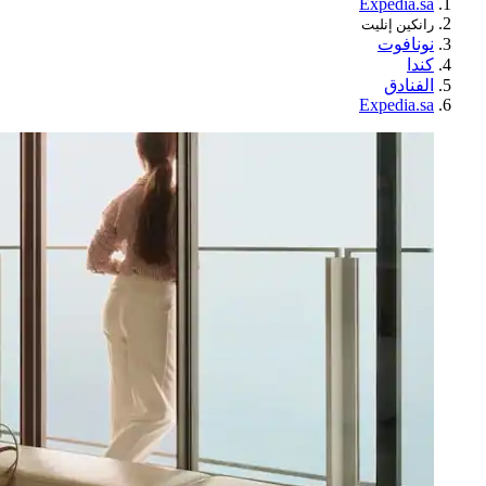
Expedia.sa
رانكين إنليت
نونافوت
كندا
الفنادق
Expedia.sa