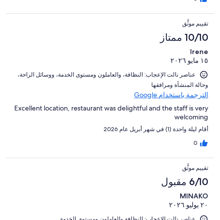
تقييم موثَّق
10/10 ممتاز
Irene
١٥ مايو ٢٠٢٦
عناصر نالت الإعجاب: ⁦النظافة⁩، و⁦العاملون ومستوى الخدمة⁩، و⁦وسائل الراحة⁩،
و⁦حالة المنشأة ومرافقها⁩
الترجمة باستخدام Google
Excellent location, restaurant was delightful and the staff is very
welcoming
أقام ليلة واحدة (1) في شهر أبريل عام 2026
0
تقييم موثَّق
6/10 مقبول
MINAKO
٢٠ يوليو ٢٠٢٦
عناصر نالت الإعجاب: ⁦النظافة⁩ و⁦العاملون ومستوى الخدمة⁩