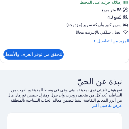
إطلالة جزئية على المحيط
ور
لمدينة
58 متر مربع
ناح
ونيور
يتّسع لـ 4
سرير كبير‫‬ وأريكة سرير (مزدوجة)
رفة
اتصال سلكي بالإنترنت مجانًا
وم
لمزيد
المزيد من التفاصيل
احدة
ن
لتفاصيل
التحقق من توفر الغرف والأسعار
ن
منظر
ناح
زئي
ونيور
لمحيط
رفة
نبذة عن الحيّ
وم
احدة
تقع هوتل تاهيتي نوي بمدينة بابيتي وهي في وسط المدينة وبالقرب من
الشاطئ. يُعد كل من متحف روبرت وان بيرل ومنزل جيمس نورمان هال
منظر
من أبرز المعالم الثقافية، بينما تتضمن معالم الجذب السياحية بالمنطقة
زئي
عرض تفاصيل أكثر
مقبرة الملك بومار الخامس وHouse of James Norman Hall.اكتشف
لمحيط
المغامرات المائية في المنطقة من خلال جولات بالقارب القريبة، أو
يُمكنك الاستمتاع بأنشطة الهواء الطلق الرائعة من خلال مضمار للمشي/
للدراجات وجولات بيئية.
تفضل بزيارة أدلتنا للسفر إلى بابيتي