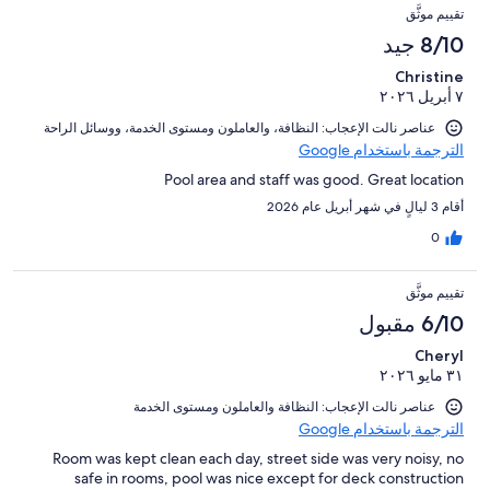
تقييم موثَّق
8/10 جيد
Christine
٧ أبريل ٢٠٢٦
عناصر نالت الإعجاب: ⁦النظافة⁩، و⁦العاملون ومستوى الخدمة⁩، و⁦وسائل الراحة⁩
الترجمة باستخدام Google
Pool area and staff was good. Great location
أقام 3 ليالٍ في شهر أبريل عام 2026
0
تقييم موثَّق
6/10 مقبول
Cheryl
٣١ مايو ٢٠٢٦
عناصر نالت الإعجاب: ⁦النظافة⁩ و⁦العاملون ومستوى الخدمة⁩
الترجمة باستخدام Google
Room was kept clean each day, street side was very noisy, no
safe in rooms, pool was nice except for deck construction