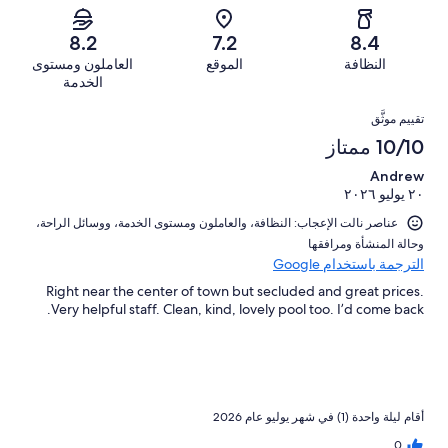
642
152
2
أصل
سيّئ.
من
من
-
642
8.2
7.2
8.4
52
تقييمات
أصل
سيّئ
من
من
النظافة
الموقع
العاملون ومستوى
النزلاء
642
للغاية.
تقييمات
أصل
الخدمة
من
20
النزلاء
642
التقييمات
تقييمات
من
تقييم موثَّق
من
النزلاء
أصل
10/10 ممتاز
تقييمات
642
النزلاء
Andrew
من
٢٠ يوليو ٢٠٢٦
تقييمات
النزلاء
عناصر نالت الإعجاب: ⁦النظافة⁩، و⁦العاملون ومستوى الخدمة⁩، و⁦وسائل الراحة⁩،
و⁦حالة المنشأة ومرافقها⁩
الترجمة باستخدام Google
Right near the center of town but secluded and great prices.
Very helpful staff. Clean, kind, lovely pool too. I’d come back.
أقام ليلة واحدة (1) في شهر يوليو عام 2026
0