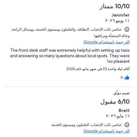
10/10 ممتاز
Jennifer
١١ يونيو ٢٠٢٦
عناصر نالت الإعجاب: ⁦النظافة⁩، و⁦العاملون ومستوى الخدمة⁩، و⁦وسائل الراحة⁩،
و⁦حالة المنشأة ومرافقها⁩
الترجمة باستخدام Google
The front desk staff was extremely helpful with setting up taxis
and answering so many questions about local spots. They were
so pleasant!
أقام ليلة واحدة (1) في شهر مايو عام 2026
0
تقييم موثَّق
6/10 مقبول
Brett
١٦ مايو ٢٠٢٦
عناصر نالت الإعجاب: العاملون ومستوى الخدمة
الترجمة باستخدام Google