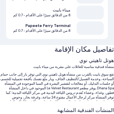
ميناء بابيت
8 من الدقائق سيرًا على الأقدام
- 0.7 كم
Papeete Ferry Terminal
8 من الدقائق سيرًا على الأقدام
- 0.7 كم
تفاصيل مكان الإقامة
هوتل تاهيتي نوي
منشأة فندقية مناسبة للعائلات على مقربة من ميناء بابيت
تقع سوق بابيت بالقرب من منشأة هوتل تاهيتي نوي التي توفر بار إلى جانب حمام
السباحة، وخدمة الغسيل/التنظيف الجاف، وبار.متّع نفسك بأقنعة تجميلية للجسم،
أو جلسات التدليك، أو معالجات لتقشير البشرة في السبا الموجودة في المنشأة
Dhana Spa.يوفر مطعم Le Velvet Restaurant الموجود في داخل المنشأة
فطور، وغداء، وعشاء.تُقدم دروس اللياقة البدنية في مركز اللياقة البدنية؛ كما
توفر المنشأة مركز لرجال الأعمال مفتوح 24 ساعة، وغرفة بخار، وحوض
استحمام ساخن. .ابقَ على اتصال من خلال واي فاي مجانًا في الأماكن العامة.
ستستمتع أيضًا بامتيازات مثل:
المنشآت الفندقية المشابهة