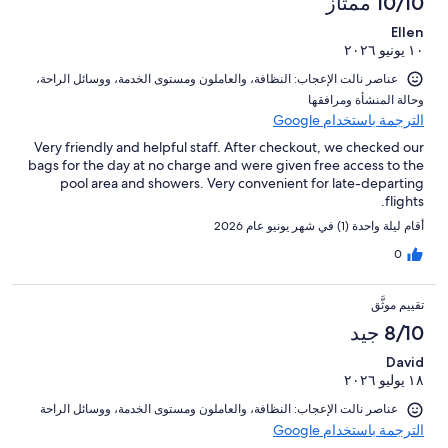
10/10 ممتاز
Ellen
١٠ يونيو ٢٠٢٦
عناصر نالت الإعجاب: ⁦النظافة⁩، و⁦العاملون ومستوى الخدمة⁩، و⁦وسائل الراحة⁩،
و⁦حالة المنشأة ومرافقها⁩
الترجمة باستخدام Google
Very friendly and helpful staff. After checkout, we checked our
bags for the day at no charge and were given free access to the
pool area and showers. Very convenient for late-departing
flights.
أقام ليلة واحدة (1) في شهر يونيو عام 2026
0
تقييم موثَّق
8/10 جيد
David
١٨ يوليو ٢٠٢٦
عناصر نالت الإعجاب: ⁦النظافة⁩، و⁦العاملون ومستوى الخدمة⁩، و⁦وسائل الراحة⁩
الترجمة باستخدام Google