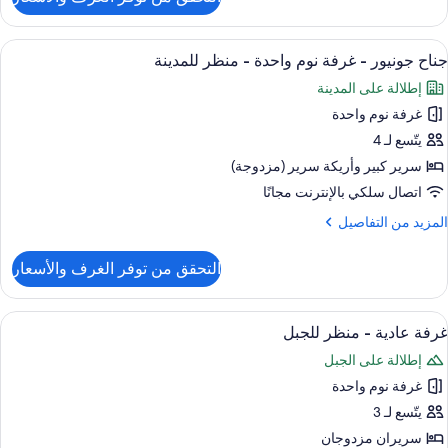
ن
ناح
نفيذي
ستعراض
ميني بار ومكتب وستائر تعتيم ومكواة/لوح 
3
جناح جونيور - غرفة نوم واحدة - منظر للمدينة
ميع
رفتا
إطلالة على المدينة
وم
ور
غرفة نوم واحدة
ناح
ونيور
يتّسع لـ 4
سرير كبير‫‬ وأريكة سرير (مزدوجة)
رفة
اتصال سلكي بالإنترنت مجانًا
وم
لمزيد
المزيد من التفاصيل
احدة
ن
لتفاصيل
التحقق من توفر الغرف والأسعار
ن
نظر
ناح
لمدينة
ونيور
ستعراض
ميني بار ومكتب وستائر تعتيم ومكواة/لوح 
1
غرفة عادية - منظر للجبل
ميع
رفة
إطلالة على الجبل
وم
ور
احدة
غرفة نوم واحدة
رفة
ادية
يتّسع لـ 3
نظر
لمدينة
سريران مزدوجان