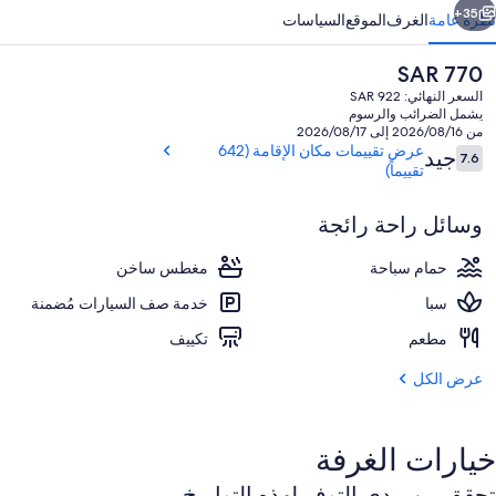
35+
نظرة عامة
الغرف
الموقع
السياسات
السعر
SAR 770
الحالي
السعر النهائي: SAR 922
هو
يشمل الضرائب والرسوم
SAR
من 2026/08/16 إلى 2026/08/17
770
التقييمات
عرض تقييمات مكان الإقامة (642
جيد
7.6
7.6 من 10
تقييماً)
وسائل راحة رائجة
ساحة الطعام
حمام سباحة
مغطس ساخن
سبا
خدمة صف السيارات مُضمنة
مطعم
تكييف
عرض الكل
خيارات الغرفة
تحقق من مدى التوفر لهذه التواريخ