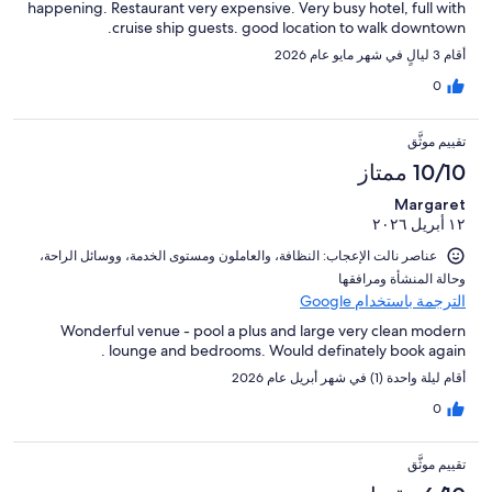
happening. Restaurant very expensive. Very busy hotel, full with
cruise ship guests. good location to walk downtown.
أقام 3 ليالٍ في شهر مايو عام 2026
0
تقييم موثَّق
10/10 ممتاز
Margaret
١٢ أبريل ٢٠٢٦
عناصر نالت الإعجاب: ⁦النظافة⁩، و⁦العاملون ومستوى الخدمة⁩، و⁦وسائل الراحة⁩،
و⁦حالة المنشأة ومرافقها⁩
الترجمة باستخدام Google
Wonderful venue - pool a plus and large very clean modern
lounge and bedrooms. Would definately book again .
أقام ليلة واحدة (1) في شهر أبريل عام 2026
0
تقييم موثَّق