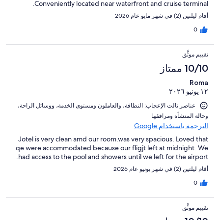
Conveniently located near waterfront and cruise terminal.
أقام ليلتين (2) في شهر مايو عام 2026
0
تقييم موثَّق
10/10 ممتاز
Roma
١٢ يونيو ٢٠٢٦
عناصر نالت الإعجاب: ⁦النظافة⁩، و⁦العاملون ومستوى الخدمة⁩، و⁦وسائل الراحة⁩،
و⁦حالة المنشأة ومرافقها⁩
الترجمة باستخدام Google
Jotel is very clean amd our room.was very spacious. Loved that
qe were accommodated because our fligjt left at midnight. We
had access to the pool and showers until we left for the airport.
أقام ليلتين (2) في شهر يونيو عام 2026
0
تقييم موثَّق