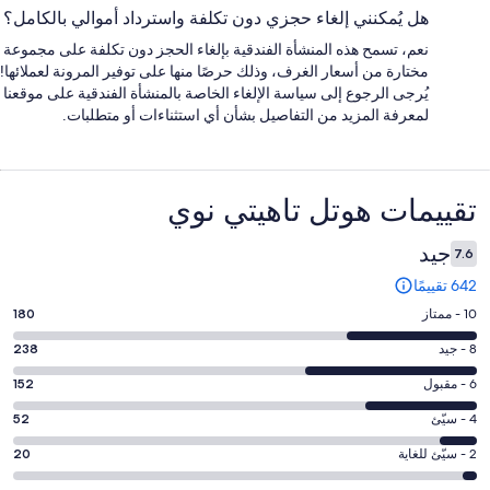
هل يُمكنني إلغاء حجزي دون تكلفة واسترداد أموالي بالكامل؟
نعم، تسمح هذه المنشأة الفندقية بإلغاء الحجز دون تكلفة على مجموعة
مختارة من أسعار الغرف، وذلك حرصًا منها على توفير المرونة لعملائها!
يُرجى الرجوع إلى سياسة الإلغاء الخاصة بالمنشأة الفندقية على موقعنا
لمعرفة المزيد من التفاصيل بشأن أي استثناءات أو متطلبات.
التقييمات
تقييمات ⁦هوتل تاهيتي نوي⁩
جيد
7.6
642 تقييمًا
درجة
10 - ممتاز
180
التصنيف
درجة
8 - جيد
238
10
التصنيف
-
درجة
6 - مقبول
152
8
ممتاز.
التصنيف
-
درجة
4 - سيّئ
52
180
6
جيد.
التصنيف
من
-
درجة
2 - سيّئ للغاية
20
238
4
أصل
مقبول.
التصنيف
من
-