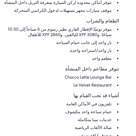
تتوفر أماكن محدودة لركن السيارة بمعرفة النزيل داخل المنشأة
موقف سيارات مجهز بتسهيلات لدخول الكراسي المتحركة
الطعام والشراب
يتوفر يوميًا الإفطار القاري نظير رسوم من 6 صباحاً إلى 10:30
صباحًا: و3080 XPF للبالغين، و2860 XPF للأطفال
بار واحد إلى جانب حمام السباحة
بار واحد/استراحة واحدة
مطعم واحد
تتوفر مطاعم داخل المنشأة
Chocco Latte Lounge Bar
Le Velvet Restaurant
أشياء قد تحب القيام بها
تلفزيون في الأماكن العامة
حمام سباحة واحد مكشوف
خدمات سبا متكاملة
صالة الألعاب الرياضية
صفوف لياقة بدنية