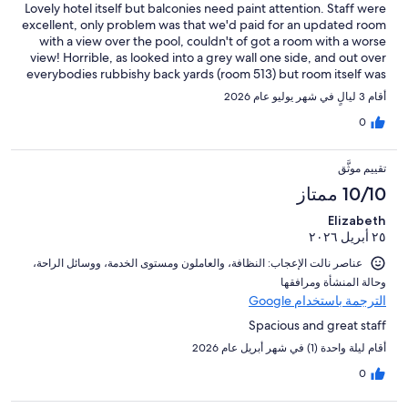
Lovely hotel itself but balconies need paint attention. Staff were
excellent, only problem was that we'd paid for an updated room
with a view over the pool, couldn't of got a room with a worse
view! Horrible, as looked into a grey wall one side, and out over
everybodies rubbishy back yards (room 513) but room itself was
great,and just a short walk to cruise ship terminal, .would stay
أقام 3 ليالٍ في شهر يوليو عام 2026
again
0
تقييم موثَّق
10/10 ممتاز
Elizabeth
٢٥ أبريل ٢٠٢٦
عناصر نالت الإعجاب: ⁦النظافة⁩، و⁦العاملون ومستوى الخدمة⁩، و⁦وسائل الراحة⁩،
و⁦حالة المنشأة ومرافقها⁩
الترجمة باستخدام Google
Spacious and great staff
أقام ليلة واحدة (1) في شهر أبريل عام 2026
0