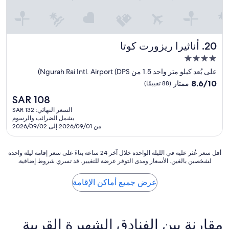
e
e
s
.
n
t
P
a
w
i
n
a
s
أناثيرا ريزورت كوتا
20. أناثيرا ريزورت كوتا
c
s
c
e
g
i
مكان
i
o
n
إقامة
على بُعد كيلو متر واحد 1.5 من Ngurah Rai Intl. Airport (DPS)
s
o
e
مصنف
8.6
n
d
8.6/10
ممتاز
(88 تقييمًا)
a
بـ
’
من
a
v
السعر
SAR 108
10،
t
n
4.0
e
الحالي
a
ممتاز،
d
السعر النهائي: SAR 132
نجوم
c
هو
يشمل الضرائب والرسوم
(88
p
s
t
SAR
من 2026/09/01 إلى 2026/09/02
r
تقييمًا)
t
o
108
i
a
b
o
f
o
أقل
أقل سعر عُثر عليه في الليلة الواحدة خلال آخر 24 ساعة بناءً على سعر إقامة ليلة واحدة
r
f
g
لشخصين بالغين. الأسعار ومدى التوفر عرضة للتغيير. قد تسري شروط إضافية.
سعر
i
w
g
عُثر
t
a
a
عليه
عرض جميع أماكن الإقامة
y
s
n
في
.
s
s
الليلة
T
o
,
الواحدة
h
h
p
خلال
e
مقارنة بين الفنادق الشهيرة القريبة
e
a
آخر