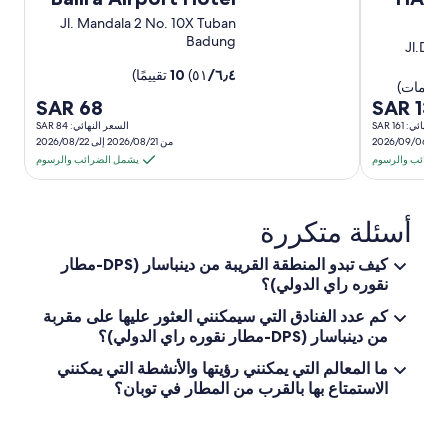
s
i
a
Jl. Mandala 2 No. 10X Tuban
e
g
n
Badung
a
h
c
Jl.Dewi
t
t
e
٦٫٤
/
(⁦٥١⁩ تقييمًا)
10
s
"
a
i
u
السعر
السعر
SAR 68
SAR 133
n
g
هو
هو
لنهائي: SAR 161
السعر النهائي: SAR 84
t
l
من 2026/08/21 إلى 2026/08/22
⁦SAR
⁦SAR
h
u
لضرائب والرسوم
يشمل الضرائب والرسوم
e
t
l
في
في
e
o
n
الليلة
الليلة
b
أسئلة متكررة
,
الواحدة
الواحدة
b
p
من
من
y
e
كيف تبدو المنطقة القريبة من دينباسار (DPS-مطار
⁦21
⁦5
a
r
نقوره راي الدولي)؟
n
s
d
إلى
إلى
كم عدد الفنادق التي سيمكنني العثور عليها على مقربة
o
p
n
⁦6
من دينباسار (DPS-مطار نقوره راي الدولي)؟
⁦22
o
n
سبتمبر⁩
أغسطس⁩
o
ما المعالم التي يمكنني رؤيتها والأنشطة التي يمكنني
e
l
الاستمتاع بها بالقرب من المطار في توبان؟
l
a
e
r
x
e
c