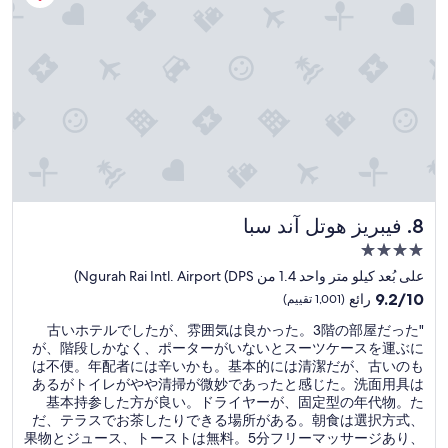
y
ل
k
l
م
y
a
و
o
t
ظ
u
e
ف
p
a
ي
a
t
ن
t
n
ج
r
i
د
a
g
ا
r
h
م
e
t
ت
s
,
فيبريز هوتل آند سبا
8. فيبريز هوتل آند سبا
ع
o
t
ا
r
مكان
o
و
t
إقامة
f
على بُعد كيلو متر واحد 1.4 من Ngurah Rai Intl. Airport (DPS)
ن
f
مصنف
i
9.2
ي
9.2/10
رائع
(1,001 تقييم)
o
n
بـ
من
ن
r
d
"
"古いホテルでしたが、雰囲気は良かった。3階の部屋だった
10،
ع
4.0
s
古
t
が、階段しかなく、ポーターがいないとスーツケースを運ぶに
رائع،
ل
نجوم
u
い
h
は不便。年配者には辛いかも。基本的には清潔だが、古いのも
(1,001
ى
c
ホ
a
あるがトイレがやや清掃が微妙であったと感じた。洗面用具は
تقييم)
ا
h
テ
t
基本持参した方が良い。ドライヤーが、固定型の年代物。た
ل
a
ル
t
だ、テラスでお茶したりできる場所がある。朝食は選択方式、
ش
n
で
h
果物とジュース、トーストは無料。5分フリーマッサージあり、
ا
i