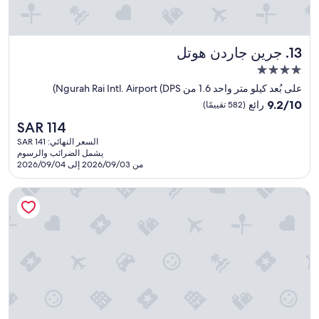
あ
o
s
p
る
u
i
l
。
b
d
e
朝
s
l
w
جرين جاردن هوتل
13. جرين جاردن هوتل
食
p
e
h
は
e
,
مكان
o
選
b
a
l
إقامة
على بُعد كيلو متر واحد 1.6 من Ngurah Rai Intl. Airport (DPS)
択
u
k
i
مصنف
9.2
方
e
t
9.2/10
رائع
(582 تقييمًا)
k
بـ
من
式
r
I
e
السعر
SAR 114
10،
、
h
s
4.0
a
الحالي
رائع،
果
a
.
السعر النهائي: SAR 141
نجوم
q
هو
يشمل الضرائب والرسوم
(582
物
d
T
u
SAR
من 2026/09/03 إلى 2026/09/04
تقييمًا)
と
h
s
i
114
ジ
p
e
e
هيلتون جاردن إن بالي، مطار نغوراه راي
ュ
e
r
t
ー
o
c
p
ス
o
i
l
、
m
f
a
ト
s
i
c
ー
c
a
e
ス
a
r
"
ト
e
l
は
f
l
無
y
a