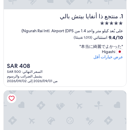
منتجع ذا أنفايا بيتش بالي
1. منتجع ذا أنفايا بيتش بالي
مكان
إقامة
على بُعد كيلو متر واحد 1.4 من Ngurah Rai Intl. Airport (DPS)
مصنف
9.4
9.4/10
استثنائي
(1,013 تقييمًا)
بـ
من
"
"本当に綺麗でよかった"
10،
5.0
本
Higashi
استثنائي،
نجوم
当
عرض خيارات أقل
(1,013
に
تقييمًا)
السعر
SAR 408
綺
الحالي
السعر النهائي: SAR 500
麗
هو
يشمل الضرائب والرسوم
で
SAR
من 2026/09/01 إلى 2026/09/02
よ
408
か
ذا فيرا بالي بوتيك هوتل آند سويت
っ
た
"