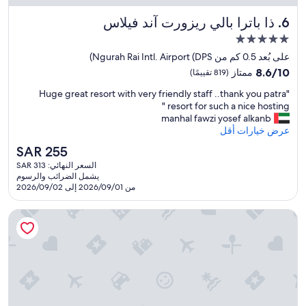
w
c
e
ذا باترا بالي ريزورت آند فيلاس
6. ذا باترا بالي ريزورت آند فيلاس
l
h
e
a
مكان
a
d
إقامة
على بُعد 0.5 كم من Ngurah Rai Intl. Airport (DPS)
n
b
مصنف
8.6
B
8.6/10
ممتاز
(819 تقييمًا)
o
بـ
من
r
o
"
"Huge great resort with very friendly staff ..thank you patra
10،
e
5.0
k
H
resort for such a nice hosting "
ممتاز،
a
نجوم
e
u
manhal fawzi yosef alkanb
(819
k
d
g
عرض خيارات أقل
تقييمًا)
f
t
e
a
o
السعر
SAR 255
g
s
s
الحالي
السعر النهائي: SAR 313
r
t
t
هو
يشمل الضرائب والرسوم
e
-
a
SAR
من 2026/09/01 إلى 2026/09/02
a
o
y
255
t
k
a
هوليداي إن ريزورت بارونا بالي باي آيتش جي
r
P
f
e
o
t
s
o
e
o
l
r
r
-
a
t
o
v
w
k
e
i
"