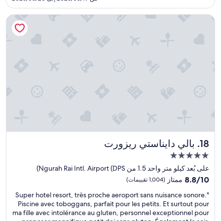
ح
h
.
80
ي
t
.
بالي دايناستي ريزورت
ث
s
ا
t
ل
y
ف
l
ن
i
د
s
ق
h
و
r
ا
o
ل
o
ط
m
ا
s
ق
b
م
u
بالي دايناستي ريزورت
18. بالي دايناستي ريزورت
و
t
د
مكان
t
و
h
إقامة
على بُعد كيلو متر واحد 1.5 من Ngurah Rai Intl. Airport (DPS)
د
e
مصنف
8.8
ي
8.8/10
ممتاز
(1,004 تقييمات)
o
بـ
من
ن
l
"
"Super hotel resort, très proche aeroport sans nuisance sonore.
10،
و
5.0
d
S
Piscine avec toboggans, parfait pour les petits. Et surtout pour
ممتاز،
ل
نجوم
w
u
ma fille avec intolérance au gluten, personnel exceptionnel pour
(1,004
ك
o