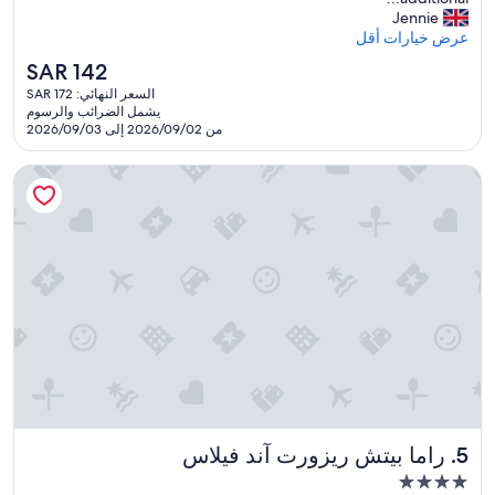
i
Jennie
t
عرض خيارات أقل
s
السعر
SAR 142
e
الحالي
السعر النهائي: SAR 172
l
هو
يشمل الضرائب والرسوم
f
SAR
من 2026/09/02 إلى 2026/09/03
w
142
a
راما بيتش ريزورت آند فيلاس
s
f
i
n
e
,
w
i
t
h
c
l
e
a
راما بيتش ريزورت آند فيلاس
5. راما بيتش ريزورت آند فيلاس
n
r
مكان
o