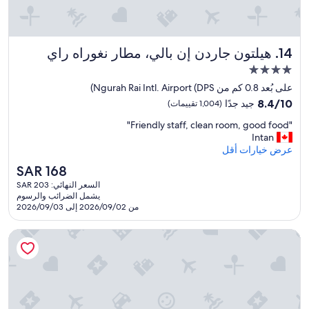
料
e
i
。
m
r
5
a
l
分
y
i
هيلتون جاردن إن بالي، مطار نغوراه راي
14. هيلتون جاردن إن بالي، مطار نغوراه راي
フ
s
l
リ
e
o
مكان
ー
d
u
إقامة
على بُعد 0.8 كم من Ngurah Rai Intl. Airport (DPS)
マ
n
a
مصنف
ッ
b
d
8.4
8.4/10
جيد جدًا
(1,004 تقييمات)
بـ
サ
p
o
من
"
"Friendly staff, clean room, good food"
ー
u
r
10،
4.0
F
Intan
ジ
o
t
جيد
نجوم
r
عرض خيارات أقل
あ
o
t
جدًا،
i
り
h
f
(1,004
السعر
SAR 168
e
、
b
e
تقييمات)
الحالي
السعر النهائي: SAR 203
n
私
e
e
هو
يشمل الضرائب والرسوم
d
の
x
t
SAR
من 2026/09/02 إلى 2026/09/03
l
と
w
t
168
y
こ
e
r
فورا كابسول هوستل توبان كوتا
s
に
e
a
t
は
b
n
a
来
e
r
f
て
d
o
f
く
o
a
,
れ
m
f