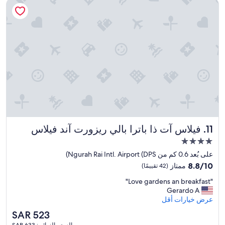
فيلاس آت ذا باترا بالي ريزورت آند فيلاس
c
く
の
d
ن
e
綺
も
t
ص
t
麗
あ
h
س
o
で
る
e
ا
s
洗
が
y
ع
t
面
ト
w
ة
a
や
イ
e
م
y
ト
レ
r
ش
.
イ
が
e
ي
T
レ
や
o
ا
h
、
や
n
.
e
シ
清
d
"
s
ャ
掃
i
t
ワ
が
f
فيلاس آت ذا باترا بالي ريزورت آند فيلاس
11. فيلاس آت ذا باترا بالي ريزورت آند فيلاس
a
ー
微
f
f
ル
مكان
妙
e
f
ー
で
r
إقامة
على بُعد 0.6 كم من Ngurah Rai Intl. Airport (DPS)
w
ム
あ
e
مصنف
8.8
e
8.8/10
ممتاز
(42 تقييمًا)
も
っ
n
بـ
من
r
、
た
t
"
"Love gardens an breakfast"
10،
e
4.0
か
と
f
L
Gerardo A
ممتاز،
v
نجوم
な
感
l
o
عرض خيارات أقل
(42
e
り
じ
o
v
تقييمًا)
r
広
السعر
SAR 523
た
o
e
y
く
الحالي
。
r
السعر النهائي: SAR 633