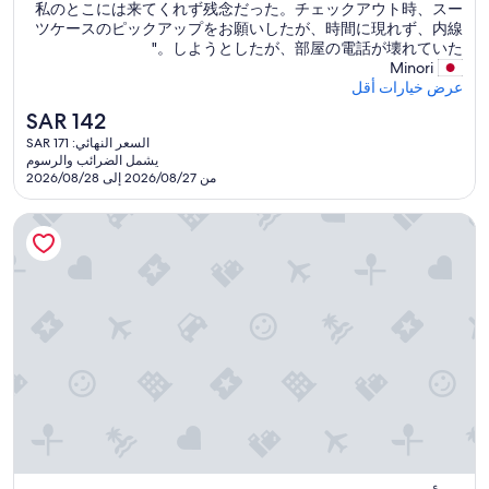
し
e
私のとこには来てくれず残念だった。チェックアウト時、スー
ط
c
た
e
ツケースのピックアップをお願いしたが、時間に現れず、内線
ئ
e
が
x
しようとしたが、部屋の電話が壊れていた。"
م
h
、
t
Minori
ب
o
雰
r
عرض خيارات أقل
ا
s
囲
a
ش
t
السعر
SAR 142
気
b
ر
i
الحالي
السعر النهائي: SAR 171
は
e
ة
n
هو
يشمل الضرائب والرسوم
良
d
ب
g
SAR
من 2026/08/27 إلى 2026/08/28
か
w
س
"
142
っ
e
ا
أريادوتا بالي
た
r
ل
。
e
ش
q
3
ا
階
u
ط
の
e
ئ
部
s
ع
屋
t
ا
だ
e
م
っ
d
و
た
w
ل
が
a
ي
、
s
س
階
n
خ
段
o
ا