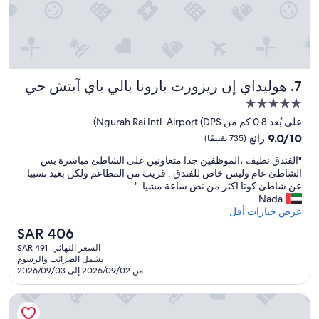
r
t
y
h
l
v
o
e
n
r
g
y
f
هوليداي إن ريزورت بارونا بالي باي آيتش جي
7. هوليداي إن ريزورت بارونا بالي باي آيتش جي
f
l
r
مكان
i
i
g
إقامة
على بُعد 0.8 كم من Ngurah Rai Intl. Airport (DPS)
e
h
مصنف
9.0
n
9.0/10
رائع
(735 تقييمًا)
t
بـ
من
d
a
"
"الفندق نظيف ،الموظفين جدا متعاونين على الشاطئ مباشرة بس
10،
l
5.0
n
ا
الشاطئ عام وليس خاص للفندق . قريب من المطاعم ولكن بعيد نسبيا
رائع،
y
نجوم
d
ل
عن شاطئ كوتا اكثر من نص ساعة مشيا ."
(735
s
a
ف
Nada
تقييمًا)
t
r
ن
عرض خيارات أقل
a
r
د
f
السعر
SAR 406
i
ق
f
الحالي
v
السعر النهائي: SAR 491
ن
.
هو
e
يشمل الضرائب والرسوم
ظ
.
SAR
من 2026/09/02 إلى 2026/09/03
d
ي
t
406
v
ف
h
e
فيبريز هوتل آند سبا
،
a
r
ا
n