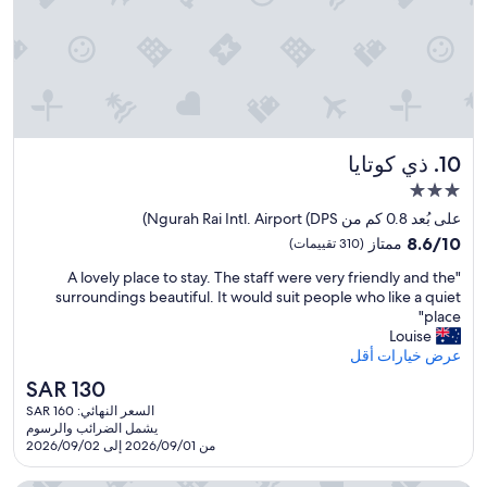
は
不
s
ب
、
便
t
ع
お
。
e
ي
店
年
d
د
も
配
2
ن
た
者
r
س
く
に
o
ب
さ
は
o
ي
ذي كوتايا
10. ذي كوتايا
ん
辛
m
ا
あ
い
s
مكان
ع
り
か
c
ن
إقامة
على بُعد 0.8 كم من Ngurah Rai Intl. Airport (DPS)
便
も
l
ش
مصنف
8.6
利
8.6/10
ممتاز
(310 تقييمات)
。
o
ا
بـ
من
で
基
s
ط
"
"A lovely place to stay. The staff were very friendly and the
10،
し
3.0
本
e
ئ
A
surroundings beautiful. It would suit people who like a quiet
ممتاز،
た
نجوم
的
t
ك
l
place"
(310
。
に
o
و
o
Louise
تقييمات)
お
は
g
ت
v
عرض خيارات أقل
部
清
e
ا
e
屋
潔
t
السعر
SAR 130
ا
l
は
だ
h
الحالي
ك
السعر النهائي: SAR 160
y
す
が
e
هو
ث
يشمل الضرائب والرسوم
p
ご
、
r
SAR
من 2026/09/01 إلى 2026/09/02
ر
l
く
古
a
130
م
a
広
い
n
ن