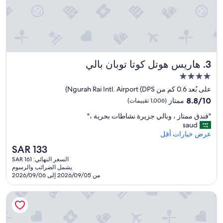
هاريس هوتل كوتا توبان بالي
3. هاريس هوتل كوتا توبان بالي
مكان
إقامة
على بُعد 0.6 كم من Ngurah Rai Intl. Airport (DPS)
مصنف
8.8
8.8/10
ممتاز
(1,006 تقييمات)
بـ
من
"
"فندق ممتاز ، وبالي جزيرة نشاطات بحرية ،"
10،
4.0
ف
saud
ممتاز،
نجوم
ن
عرض خيارات أقل
(1,006
د
تقييمات)
السعر
SAR 133
ق
الحالي
السعر النهائي: SAR 161
م
هو
يشمل الضرائب والرسوم
م
SAR
من 2026/09/05 إلى 2026/09/06
ت
133
ا
فيرفيلد باي ماريوت بالي ساوث كوتا
ز
،
و
ب