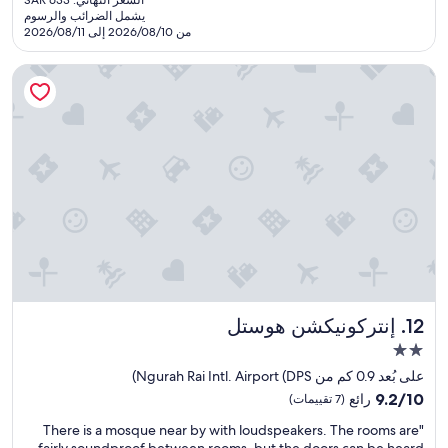
g
f
快
هو
洗
s
يشمل الضرائب والرسوم
a
r
適
SAR
من 2026/08/10 إلى 2026/08/11
面
.
r
i
に
523
用
I
d
e
過
具
r
إنتركونيكشن هوستل
e
n
ご
は
e
n
d
す
基
a
s
l
こ
本
l
a
y
と
持
i
n
a
が
参
s
b
n
で
し
e
r
d
き
た
t
e
t
ま
方
h
a
h
し
が
e
k
e
た
良
r
f
s
。
い
e
a
u
朝
。
q
s
r
ご
ド
u
t
r
は
ラ
e
إنتركونيكشن هوستل
12. إنتركونيكشن هوستل
"
o
ん
イ
s
u
مكان
も
ヤ
t
n
種
إقامة
ー
f
على بُعد 0.9 كم من Ngurah Rai Intl. Airport (DPS)
d
類
مصنف
が
o
9.2
9.2/10
رائع
(7 تقييمات)
i
豊
、
r
بنجمتين
من
n
富
固
p
"
"There is a mosque near by with loudspeakers. The rooms are
10،
2.0
g
で
定
T
r