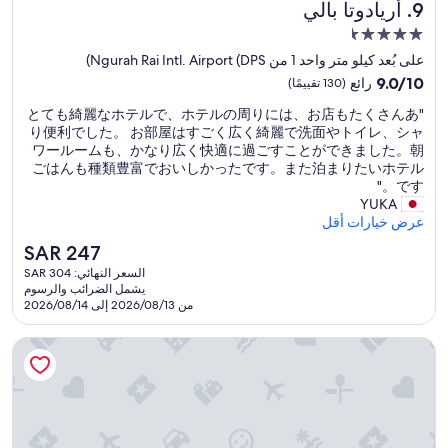
أريادوتا بالي
9. أريادوتا بالي
し
t
ص
か
a
ل
مكان
な
v
ل
إقامة
على بُعد كيلو متر واحد 1 من Ngurah Rai Intl. Airport (DPS)
く
a
ف
مصنف
9.0
、
i
9.0/10
رائع
(130 تقييمًا)
ن
بـ
من
ポ
l
د
"
"とても綺麗なホテルで、ホテルの周りには、お店もたくさんあ
10،
ー
a
4.5
ق
と
り便利でした。 お部屋はすごく広く綺麗で洗面やトイレ、シャ
رائع،
タ
b
نجمة
.
て
ワールームも、かなり広く快適に過ごすことができました。朝
(130
ー
l
ق
も
ごはんも種類豊富でおいしかったです。また泊まりたいホテル
تقييمًا)
が
e
ر
綺
です。"
い
.
ي
麗
YUKA
W
な
ب
な
عرض خيارات أقل
い
e
م
ホ
と
h
ن
السعر
SAR 247
テ
ス
a
ا
الحالي
السعر النهائي: SAR 304
ル
ー
d
ل
هو
يشمل الضرائب والرسوم
で
ツ
a
م
SAR
من 2026/08/13 إلى 2026/08/14
、
ケ
l
ط
247
ホ
ー
s
ا
ذي كوتايا
テ
ス
o
ع
ル
を
r
م
の
運
e
و
周
ぶ
q
ل
り
に
u
ك
に
は
e
ن