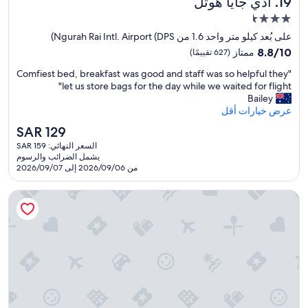
أدي جايا هوتل
19. أدي جايا هوتل
a
n
e
مكان
s
r
إقامة
i
على بُعد كيلو متر واحد 1.6 من Ngurah Rai Intl. Airport (DPS)
o
مصنف
n
8.8
p
8.8/10
ممتاز
(627 تقييمًا)
k
بـ
من
o
l
"
"Comfiest bed, breakfast was good and staff was so helpful they
10،
r
3.5
e
C
let us store bags for the day while we waited for flight"
ممتاز،
t
نجمة
t
o
Bailey
(627
s
s
m
عرض خيارات أقل
تقييمًا)
a
o
f
n
السعر
SAR 129
n
i
s
الحالي
السعر النهائي: SAR 159
e
e
n
هو
يشمل الضرائب والرسوم
k
s
u
SAR
من 2026/09/06 إلى 2026/09/07
n
t
i
129
o
b
s
أناثيرا ريزورت كوتا
w
e
a
t
d
n
h
,
c
a
b
e
t
r
s
m
e
o
a
a
n
i
k
o
n
f
r
t
a