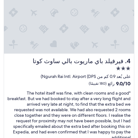
ا
ل
ي
ج
ز
ي
ر
ة
ن
ش
فيرفيلد باي ماريوت بالي ساوث كوتا
4. فيرفيلد باي ماريوت بالي ساوث كوتا
ا
ط
مكان
ا
إقامة
على بُعد 0.9 كم من Ngurah Rai Intl. Airport (DPS)
ت
مصنف
9.0
ب
9.0/10
رائع
(180 تقييمًا)
بـ
من
ح
"
"The hotel itself was fine, with clean rooms and a good
10،
ر
3.0
T
breakfast. But we had booked to stay after a very long flight and
رائع،
ي
نجوم
h
arrived very late at night, to find that the extra bed we
(180
ة
e
requested was not available. We had also requested 2 rooms
تقييمًا)
،
h
close together and they were on different floors. I realise the
"
o
request for proximity may not have been possible, but I had
t
specifically emailed about the extra bed after booking this on
e
Expedia, and had even confirmed that I was happy to pay the
l
additional...