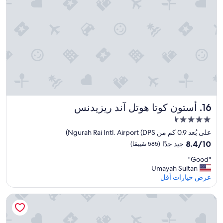
ク
n
e
h
ア
d
n
o
ッ
h
i
s
プ
n
a
t
を
d
g
e
お
&
e
l
願
v
c
l
い
e
l
i
し
n
o
"
た
c
s
が
o
i
、
n
n
أستون كوتا هوتل آند ريزيدنس
16. أستون كوتا هوتل آند ريزيدنس
時
g
f
مكان
間
a
i
に
r
t
إقامة
على بُعد 0.9 كم من Ngurah Rai Intl. Airport (DPS)
現
m
a
مصنف
8.4
8.4/10
جيد جدًا
(585 تقييمًا)
れ
e
l
بـ
من
ず
d
l
"
"Good"
10،
4.5
、
h
t
G
Umayah Sultan
جيد
نجمة
内
h
o
o
عرض خيارات أقل
جدًا،
線
u
a
o
(585
し
t
r
d
تقييمًا)
بيدروك هوتل
よ
s
I
"
う
w
a
と
a
s