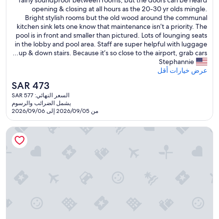
fairly soundproof between rooms, but the doors can be heard
رائع،
s
お
型
o
h
opening & closing at all hours as the 20-30 yr olds mingle.
(7
b
い
の
e
x
Bright stylish rooms but the old wood around the communal
تقييمات)
e
し
年
r
i
kitchen sink lets one know that maintenance isn’t a priority. The
a
か
代
m
e
pool is in front and smaller than pictured. Lots of lounging seats
u
っ
物
i
i
in the lobby and pool area. Staff are super helpful with luggage
t
た
。
s
t
up & down stairs. Because it’s so close to the airport, grab cars...
i
で
た
y
a
Stephannie
f
す
だ
m
m
عرض خيارات أقل
u
。
、
o
a
l
السعر
SAR 473
ま
テ
y
s
.
الحالي
た
السعر النهائي: SAR 577
ラ
q
n
I
هو
泊
يشمل الضرائب والرسوم
ス
o
u
t
SAR
من 2026/09/05 إلى 2026/09/06
ま
で
e
t
w
473
り
お
h
n
o
た
جرين جاردن هوتل
茶
e
a
u
い
し
v
a
l
ホ
た
e
r
d
テ
り
b
b
s
ル
で
e
y
u
で
き
w
e
i
す
る
n
i
t
。
場
p
t
p
"
所
o
h
e
が
s
l
o