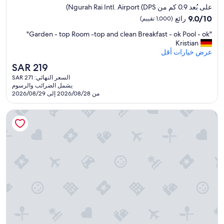
إقامة
على بُعد 0.9 كم من Ngurah Rai Intl. Airport (DPS)
o
مصنف
9.0
m
9.0/10
رائع
(1,000 تقييم)
بـ
من
s
"
"Garden - top Room -top and clean Breakfast - ok Pool - ok"
10،
a
4.0
G
Kristian
رائع،
n
نجوم
a
عرض خيارات أقل
(1,000
d
r
تقييم)
a
السعر
SAR 219
d
g
الحالي
السعر النهائي: SAR 271
e
o
هو
يشمل الضرائب والرسوم
n
o
SAR
من 2026/08/28 إلى 2026/08/29
-
d
219
t
b
ذا باترا بالي ريزورت آند فيلاس
o
r
p
e
R
a
o
k
o
f
m
a
-
s
t
t
o
.
p
B
a
u
n
t
d