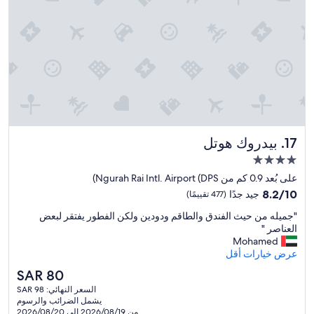
し
s
t
た
h
h
が
e
a
、
p
2
部
p
0
屋
y
-
の
3
t
電
0
o
話
p
y
が
a
r
壊
o
y
بيدروك هوتل
17. بيدروك هوتل
れ
t
l
て
d
h
مكان
い
e
s
إقامة
على بُعد 0.9 كم من Ngurah Rai Intl. Airport (DPS)
た
m
a
مصنف
8.2
8.2/10
جيد جدًا
(477 تقييمًا)
。
d
i
بـ
من
d
n
"
"
"جميله من حيث الفندق والطاقم ودودين ولكن الفطور يفتقر لبعض
10،
4.0
g
i
ج
العناصر "
جيد
نجوم
t
l
م
Mohamed
جدًا،
e
i
ي
عرض خيارات أقل
(477
o
.
ل
تقييمًا)
B
n
السعر
SAR 80
ه
a
r
الحالي
السعر النهائي: SAR 98
م
l
i
هو
يشمل الضرائب والرسوم
ن
g
.
SAR
من 2026/08/19 إلى 2026/08/20