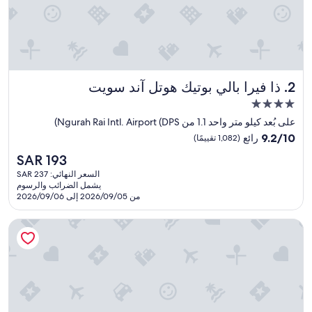
ذا فيرا بالي بوتيك هوتل آند سويت
2. ذا فيرا بالي بوتيك هوتل آند سويت
مكان
إقامة
على بُعد كيلو متر واحد 1.1 من Ngurah Rai Intl. Airport (DPS)
مصنف
9.2
9.2/10
رائع
(1,082 تقييمًا)
بـ
من
السعر
SAR 193
10،
4.0
الحالي
رائع،
السعر النهائي: SAR 237
نجوم
هو
يشمل الضرائب والرسوم
(1,082
SAR
من 2026/09/05 إلى 2026/09/06
تقييمًا)
193
هاريس هوتل كوتا توبان بالي