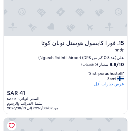
c
ず
s
t
l
残
e
,
e
念
b
r
a
だ
b
u
n
っ
o
t
r
た
o
t
o
。
h
k
o
チ
e
i
فورا كابسول هوستل توبان كوتا
15. فورا كابسول هوستل توبان كوتا
m
ェ
d
n
,
ッ
g
o
مكان
g
ク
o
t
إقامة
على بُعد 0.8 كم من Ngurah Rai Intl. Airport (DPS)
o
ア
h
r
مصنف
8.8
o
8.8/10
ممتاز
(6 تقييمات)
ウ
s
i
بنجمتين
من
d
ト
c
s
"
"Siisti perus hostelli"
10،
f
2.0
時
o
a
S
Sami
ممتاز،
o
、
n
n
i
عرض خيارات أقل
(6
o
ス
b
E
i
تقييمات)
d
ー
e
x
السعر
SAR 41
s
"
ツ
p
h
الحالي
السعر النهائي: SAR 51
t
ケ
e
e
هو
يشمل الضرائب والرسوم
i
ー
d
a
SAR
من 2026/08/09 إلى 2026/08/10
p
ス
r
i
41
e
の
d
a
أستون كوتا هوتل آند ريزيدنس
r
ピ
o
,
u
ッ
p
a
s