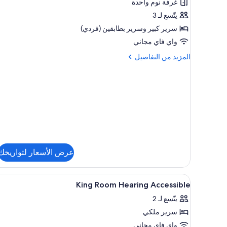
Floor)
غرفة نوم واحدة
غرفة
-
يتّسع لـ 3
عدة
سرير كبير‫‬ وسرير بطابقين (فردي)
أسرّة
واي فاي مجاني
(Twin
المزيد
المزيد من التفاصيل
Over
من
Queen,
التفاصيل
عن
Hearing)
غرفة
-
عدة
أسرّة
(Twin
Over
Queen,
عرض الأسعار لتواريخك
Hearing)
استعراض
خزنة داخل الغرفة ومساحة عمل للك
7
King Room Hearing Accessible
جميع
يتّسع لـ 2
صور
سرير ملكي
King
Room
واي فاي مجاني