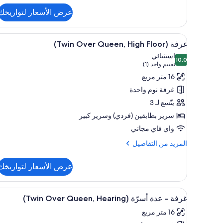
عن
غرفة
عرض الأسعار لتواريخك
-
سرير
استعراض
خزنة داخل الغرفة ومساحة عمل للك
ملكي
13
غرفة (Twin Over Queen, High Floor)
(Roll-
جميع
استثنائي
In
10.0
صور
10.0 من 10
(تقييم
تقييم واحد (1)
Shower)
غرفة
واحد
16 متر مربع
(Twin
(1))
غرفة نوم واحدة
Over
يتّسع لـ 3
Queen,
سرير بطابقين (فردي)‫‬ وسرير كبير
High
واي فاي مجاني
Floor)
المزيد
المزيد من التفاصيل
من
التفاصيل
عرض الأسعار لتواريخك
عن
غرفة
(Twin
استعراض
خزنة داخل الغرفة ومساحة عمل للك
13
Over
غرفة - عدة أسرّة (Twin Over Queen, Hearing)
جميع
Queen,
16 متر مربع
High
صور