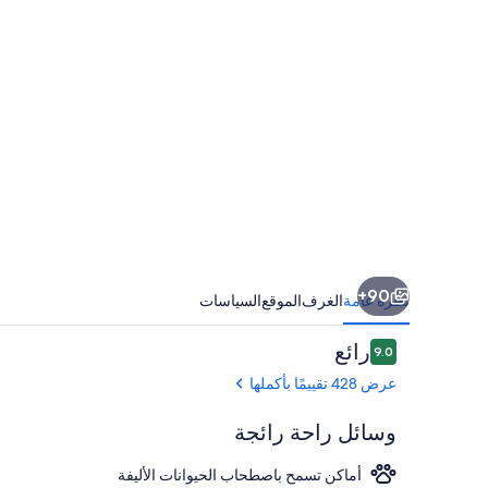
تاون
90+
نظرة عامة
الغرف
الموقع
السياسات
التقييمات
رائع
9.0
9.0 من 10
عرض 428 تقييمًا بأكملها
وسائل راحة رائجة
أماكن تسمح باصطحاب الحيوانات الأليفة