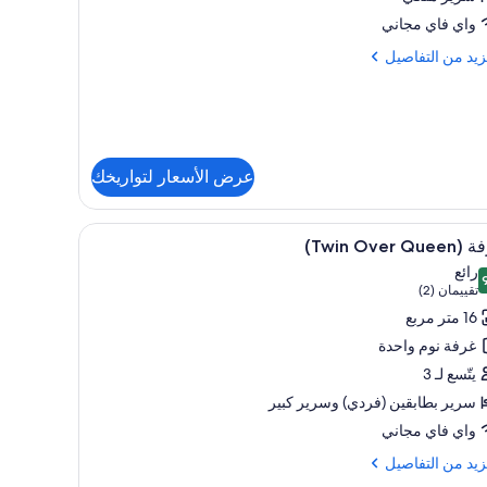
ير
واي فاي مجاني
كي
زيد
زيد من التفاصيل
(Hearin
Hi
فاصيل
Flo
ة
ر
عرض الأسعار لتواريخك
ي
(Heari
H
تعراض
خزنة داخل الغرفة ومساحة عمل للكمبيوتر المحمول 
12
Twin Over Que)
Fl
يع
رائع
ر
 من 10
(تقييمان
تقييمان (2)
فة
(2))
16 متر مربع
(Tw
غرفة نوم واحدة
Ov
يتّسع لـ 3
Quee
سرير بطابقين (فردي)‫‬ وسرير كبير
واي فاي مجاني
زيد
زيد من التفاصيل