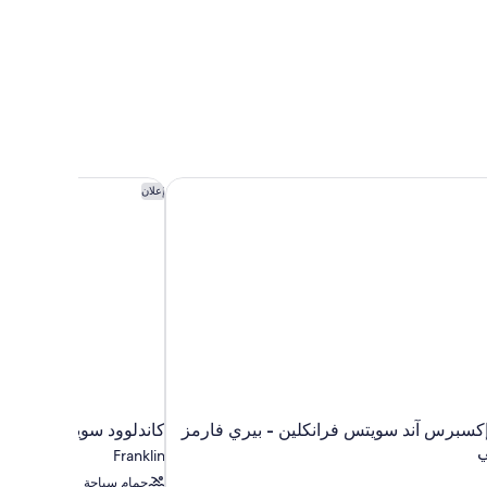
إكسبرس آند سويتس فرانكلين - بيري فارمز باي آيتش جي
كاندلوود سويتس ناشفيل 
إعلان
إكسبرس آند سويتس فرانكلين - بيري فارمز
كاندلوود سويتس ناشفيل
ي
Franklin
حمام سباحة