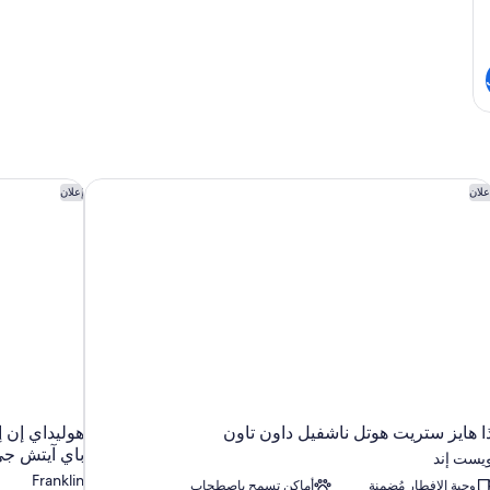
ا هايز ستريت هوتل ناشفيل داون تاون
هوليداي إن 
علان
إعلان
ا هايز ستريت هوتل ناشفيل داون تاون
هوليداي إن 
باي آيتش ج
يست إند
Franklin
وجبة الإفطار مُضمنة
أماكن تسمح باصطحاب