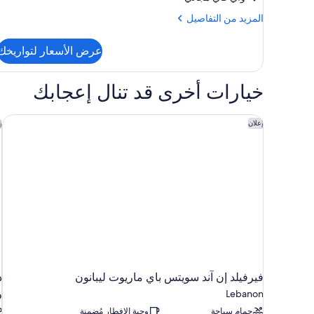
Hearing
المزيد
المزيد من التفاصيل
Accessible
من
التفاصيل
عرض الأسعار لتواريخك
عن
King
Room
خيارات أخرى قد تنال إعجابك
Hearing
Accessible
فيرفيلد إن آند سويتس باي ماريوت ليبانون
ذ
إعلان
إ
فيرفيلد إن آند سويتس باي ماريوت ليبانون
ذ
Lebanon
و
حمام سباحة
وجبة الإفطار مُضمنة