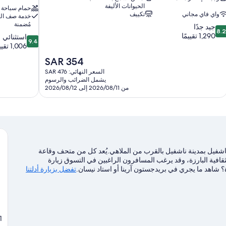
الحيوانات الأليفة
حمام سباحة
واي فاي مجاني
تكييف
خدمة صف ال
مُضمنة
8.
جيد جدًا
8.
ن
1,290 تقييمًا
9.4
استثنائي
9.4
10،
من
1,006 تقييمات
يد
10،
السعر
SAR 354
دًا،
استثنائي،
الحالي
1,29
السعر النهائي: SAR 476
1,006
هو
يشمل الضرائب والرسوم
قييمًا
تقييمات
SAR
من 2026/08/11 إلى 2026/08/12
354
اشفيل بمدينة ناشفيل بالقرب من الملاهي.يُعد كل من متحف وقاعة
فية البارزة، وقد يرغب المسافرون الراغبين في التسوق زيارة
شاهد ما يجري في بريدجستون آرينا أو استاد نيسان.
تفضل بزيارة أدلتنا
TN, 37201