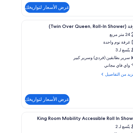
فاصيل
عرض الأسعار لتواريخك
ة
(T
تعراض
لمحمول وستائر تعتيم
خزنة داخل الغرفة ومساحة عمل للكمبيوتر المحمول 
14
O
Twin Over Queen, Roll-I)
يع
Que
24 متر مربع
ر
غرفة نوم واحدة
فة
(Tw
يتّسع لـ 3
Ov
سرير بطابقين (فردي)‫‬ وسرير كبير
Quee
واي فاي مجاني
Ro
زيد
زيد من التفاصيل
Showe
فاصيل
ة
عرض الأسعار لتواريخك
(T
O
Que
تعراض
خزنة داخل الغرفة ومساحة عمل للكمبيوتر المحمول 
R
4
King Room Mobility Accessible Roll In Sho
يع
يتّسع لـ 2
Show
ر