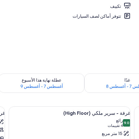
تكييف
ارج
تتوفر أماكن لصف السيارات
 لغد للفترة أغسطس 7 - أغسطس 8
تحقق من مدى التوفر لعطلة نهاية هذا الأسبوع للف
غدًا
عطلة نهاية هذا الأسبوع
أغسطس 8
أغسطس 7 - أغسطس 9
استعراض
إطلالة الغرفة
اس
16
غرفة - سرير ملكي (High Floor)
غرفة 
جميع
جم
رائع
9.0
صور
صو
9.0 من 10
(4
4 تقييمات
غرفة
غر
تقييمات)
15 متر مربع
-
-