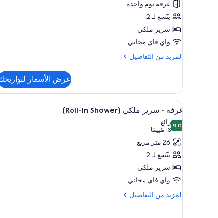
غرفة نوم واحدة
سرير
يتّسع لـ 2
ملكي
سرير ملكي
واي فاي مجاني
المزيد
المزيد من التفاصيل
من
التفاصيل
عرض الأسعار لتواريخك
عن
غرفة
-
استعراض
إطلالة الغرفة
11
سرير
غرفة - سرير ملكي (Roll-In Shower)
جميع
ملكي
رائع
9.0
صور
9.0 من 10
(13
13 تقييمًا
غرفة
تقييمًا)
26 متر مربع
-
يتّسع لـ 2
سرير
سرير ملكي
ملكي
واي فاي مجاني
(Roll-
In
المزيد
المزيد من التفاصيل
من
Shower)
التفاصيل