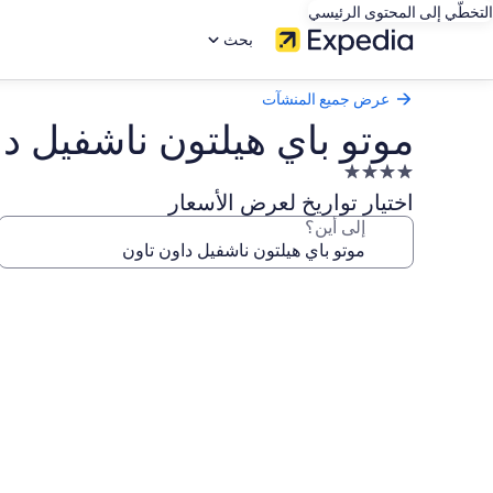
التخطّي إلى المحتوى الرئيسي
بحث
عرض جميع المنشآت
موتو باي هيلتون ناشفيل دا
منشأة
فندقية
اختيار تواريخ لعرض الأسعار
مصنفة
إلى أين؟
بـ
4.0
معرض
نجوم
صور
موتو
باي
هيلتون
ناشفيل
داون