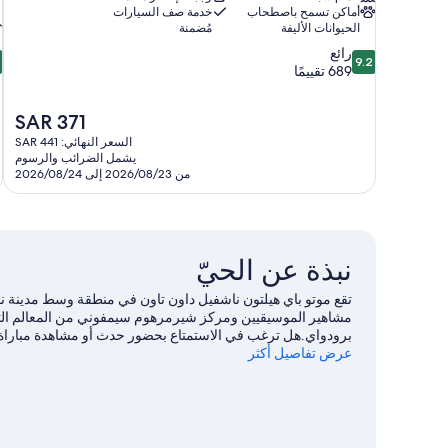
أماكن تسمح باصطحاب
خدمة صف السيارات
الحيوانات الأليفة
مُضمنة
2
9.2
رائع
2
9.2
من
م
689 تقييمًا
10،
رائع،
ج
السعر
SAR 371
689
ج
الحالي
تقييمًا
0
السعر النهائي: SAR 441
هو
يشمل الضرائب والرسوم
ت
SAR
من 2026/08/23 إلى 2026/08/24
371
نبذة عن الحيّ
تقع موتو باي هيلتون ناشفيل داون تاون في منطقة وسط مدينة ن
مشاهير الموسيقيين ومركز شيرمرهوم سيمفوني من المعالم الثقا
برودواي.هل ترغب في الاستمتاع بحضور حدث أو مشاهدة مباراة؟ 
للسفر إلى ناشفيل
عرض تفاصيل أكثر