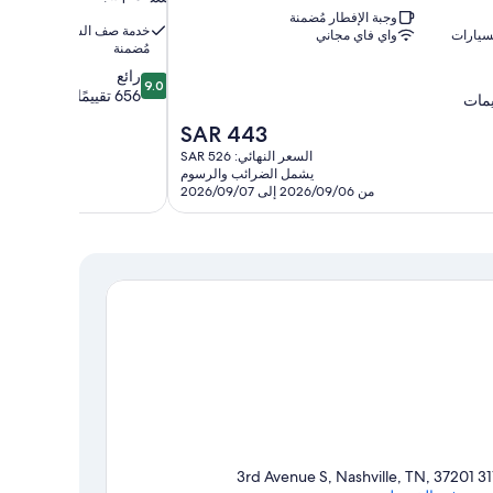
وجبة الإفطار مُضمنة
خدمة صف السيارات
سيارات
واي فاي مجاني
مُضمنة
9.0
رائع
9.0
من
656 تقييمًا
10،
السعر
SAR 443
رائع،
الحالي
656
السعر النهائي: SAR 526
هو
تقييمًا
يشمل الضرائب والرسوم
SAR
من 2026/09/06 إلى 2026/09/07
443
311 3rd Avenue S, Nashville, 