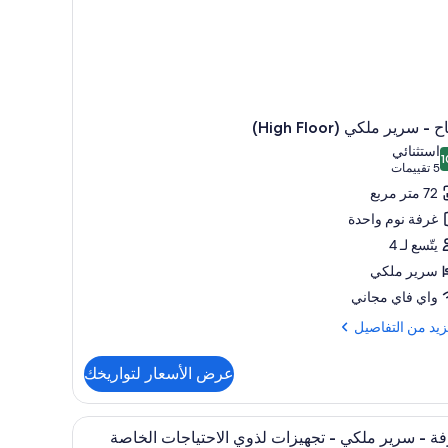
 - سرير ملكي (High Floor)
استثنائي
1
1 من 10
(5
5 تقييمات
تقييمات)
72 متر مربع
غرفة نوم واحدة
يتّسع لـ 4
سرير ملكي
واي فاي مجاني
زيد
زيد من التفاصيل
فاصيل
عرض الأسعار لتواريخك
ح
تعراض
مستلزمات مجانية للعناية الشخصية، مجففات شعر، ب
1
ر
ة - سرير ملكي - تجهيزات لذوي الاحتياجات الخاصة