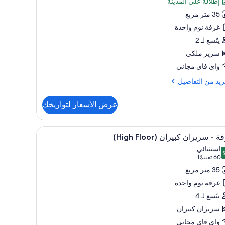
إطلالة على المدينة
ير
35 متر مربع
كي
غرفة نوم واحدة
يتّسع لـ 2
وض
سرير ملكي
تحمام
واي فاي مجاني
(Accesibl
Broadw
زيد
زيد من التفاصيل
Vie
فاصيل
عرض الأسعار لتواريخك
ة
تعراض
أغطية فراش متميزة وخزنة داخل الغرفة ومساحة عم
5
ر
 - سريران كبيران (High Floor)
يع
ي
استثنائي
ر
 من 10
(60
60 تقييمًا
وض
فة
تقييمًا)
35 متر مربع
حمام
(Accesib
غرفة نوم واحدة
يران
Broad
يتّسع لـ 4
Vi
ران
سريران كبيران
(Hi
واي فاي مجاني
Flo