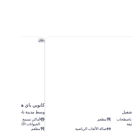
Show
كانوبي باي هيلتون ناشف
إعلان
كانوبي باي هيلتون ناشف
شفيل
وسط مدينة ناشفيل
 باصطحاب
مطعم
أماكن تسمح باصطحاب
يفة
الحيوانات الأليفة
صالة الألعاب الرياضية
مطعم