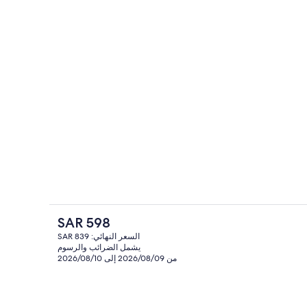
أغطية فراش متميزة وخزنة داخل الغرفة و
السعر
SAR 598
الحالي
السعر النهائي: SAR 839
هو
يشمل الضرائب والرسوم
مطعم
خارجي موسمي، مظلات على حمّام السباحة، مقاعد للتشمس
SAR
من 2026/08/09 إلى 2026/08/10
598