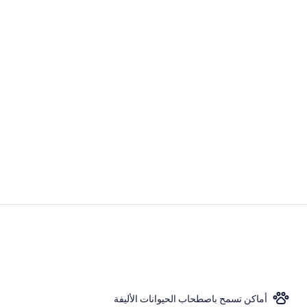
إطلالة الغرفة
حمّام سباحة 
أماكن تسمح باصطحاب الحيوانات الأليفة