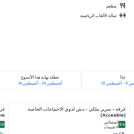
مطعم
ارج
صالة الألعاب الرياضية
 لغد للفترة أغسطس 9 - أغسطس 10
تحقق من مدى التوفر لعطلة نهاية هذا الأسبوع للفت
غدًا
عطلة نهاية هذا الأسبوع
سطس 10
أغسطس 14 - أغسطس 16
استعراض
اس
مستلزمات مجانية للعناية الشخصية، مجففات
1
غرفة - سرير ملكي - دش لذوي الاحتياجات الخاصة
جميع
جم
w)
(Accesible)
صور
صو
استثنائي
9.0
9.4
غرفة
غر
9.4 من 10
9.0
(8
8 تقييمات
-
-
تقييمات)