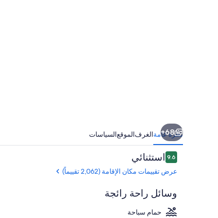
68+
نظرة عامة
الغرف
الموقع
السياسات
التقييمات
استثنائي
9.6
9.6 من 10
عرض تقييمات مكان الإقامة (2,062 تقييماً)
وسائل راحة رائجة
حمام سباحة