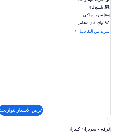
سرير
يتّسع لـ 4
ملكي
سرير ملكي
واي فاي مجاني
المزيد
المزيد من التفاصيل
من
التفاصيل
عن
جناح
-
سرير
ملكي
عرض الأسعار لتواريخك
استعراض
إطلالة الغرفة
4
غرفة - سريران كبيران