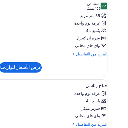
جميع
استثنائي
9.6
صور
9.6 من 10
(129
129 تقييمًا
غرفة
تقييمًا)
35 متر مربع
-
غرفة نوم واحدة
سريران
يتّسع لـ 4
كبيران
سريران كبيران
واي فاي مجاني
المزيد
المزيد من التفاصيل
من
التفاصيل
عرض الأسعار لتواريخك
عن
غرفة
-
استعراض
أغطية فراش متميزة وخزنة داخل ا
5
سريران
جناح رئاسي
جميع
كبيران
غرفة نوم واحدة
صور
يتّسع لـ 4
جناح
رئاسي
سرير ملكي
واي فاي مجاني
المزيد
المزيد من التفاصيل