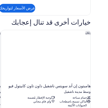
من
التفاصيل
عرض الأسعار لتواريخك
عن
جناح
رئاسي
خيارات أخرى قد تنال إعجابك
هامبتون إن آند سويتس ناشفيل داون تاون كابيتول فيو
ه
إعلان
إ
هامبتون إن آند سويتس ناشفيل داون تاون كابيتول فيو
ه
وسط مدينة ناشفيل
و
حمام سباحة
وجبة الإفطار مُضمنة
أماكن تسمح باصطحاب
واي فاي مجاني
الحيوانات الأليفة