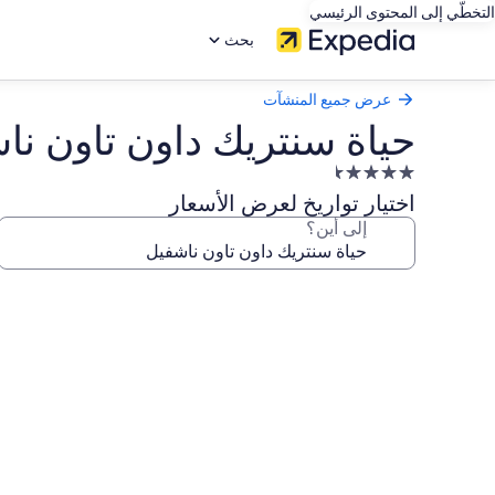
التخطّي إلى المحتوى الرئيسي
بحث
عرض جميع المنشآت
حياة سنتريك داون تاون نا
منشأة
فندقية
اختيار تواريخ لعرض الأسعار
مصنفة
إلى أين؟
بـ
4.5
معرض
نجمة
صور
حياة
سنتريك
داون
تاون
ناشفيل