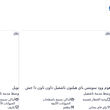
er)
وم وود سويتس باي هيلتون ناشفيل داون تاون ذا جش
نويل
علان
إعلان
وم وود سويتس باي هيلتون ناشفيل داون تاون ذا جش
نويل
سط مدينة ناشفيل
وسط مدينة نا
وجبة الإفطار مُضمنة
أماكن تسمح باصطحاب
أماكن تسمح
الحيوانات الأليفة
الحيوانات الأل
واي فاي مجاني
مطعم
تكييف