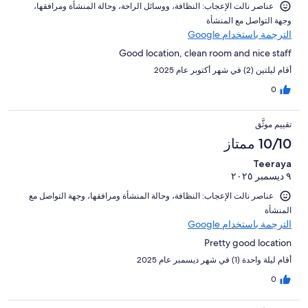
عناصر نالت الإعجاب: ⁦النظافة⁩، و⁦وسائل الراحة⁩، و⁦حالة المنشأة ومرافقها⁩،
و⁦جهة التواصل مع المنشأة⁩
الترجمة باستخدام Google
Good location, clean room and nice staff
أقام ليلتين (2) في شهر أكتوبر عام 2025
0
تقييم موثَّق
10/10 ممتاز
Teeraya
٩ ديسمبر ٢٠٢٥
عناصر نالت الإعجاب: ⁦النظافة⁩، و⁦حالة المنشأة ومرافقها⁩، و⁦جهة التواصل مع
المنشأة⁩
الترجمة باستخدام Google
Pretty good location
أقام ليلة واحدة (1) في شهر ديسمبر عام 2025
0