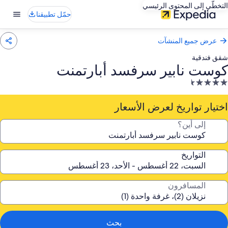
التخطّي إلى المحتوى الرئيسي
حمّل تطبيقنا
عرض جميع المنشآت
شقق فندقية
كوست نابير سرفسد أبارتمنت
نشأة
ندقية
صنفة
اختيار تواريخ لعرض الأسعار
ـ
إلى أين؟
4.
جمة
التواريخ
المسافرون
بحث