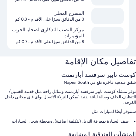
المسرح المحلي
3 من الدقائق سيرًا على الأقدام
- 0.3 كم
مركز النصب التذكارى لضحايا الحرب
للمؤتمرات
8 من الدقائق سيرًا على الأقدام
- 0.7 كم
تفاصيل مكان الإقامة
كوست نابير سرفسد أبارتمنت
شقق فندقية فاخرة تقع في Napier South
توفر منشأة كوست نابير سرفسد أبارتمنت وسائل راحة مثل خدمة الغسيل/
التنظيف الجاف وصالة لياقة بدنية. يُمكن للنزلاء الاتصال بواي فاي مجاني داخل
الغرفة.
ستتوفر أيضًا امتيازات مثل:
صف السيارة بمعرفة النزيل (بتكلفة إضافية)، ومحطة شحن السيارات
الكهربائية، وإمكانية استخدام نادي صحي قريب
المنشآت الفندقية المشابهة
سرعة إنهاء إجراءات المغادرة، ولا يُسمَح بالتدخين، وتخزين الأمتعة