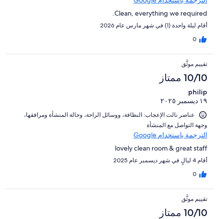
الترجمة باستخدام Google
Clean, everything we required.
أقام ليلة واحدة (1) في شهر مارس عام 2026
0
تقييم موثَّق
10/10 ممتاز
philip
١٩ ديسمبر ٢٠٢٥
عناصر نالت الإعجاب: ⁦النظافة⁩، و⁦وسائل الراحة⁩، و⁦حالة المنشأة ومرافقها⁩،
و⁦جهة التواصل مع المنشأة⁩
الترجمة باستخدام Google
lovely clean room & great staff
أقام 4 ليالٍ في شهر ديسمبر عام 2025
0
تقييم موثَّق
10/10 ممتاز