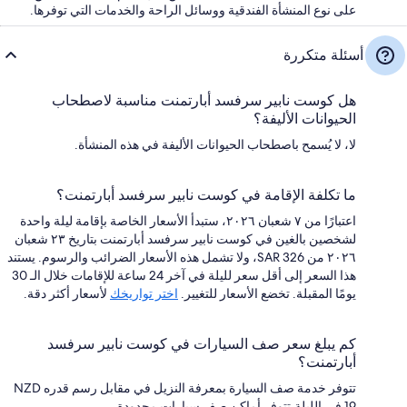
على نوع المنشأة الفندقية ووسائل الراحة والخدمات التي توفرها.
أسئلة متكررة
هل كوست نابير سرفسد أبارتمنت مناسبة لاصطحاب
الحيوانات الأليفة؟
لا، لا يُسمح باصطحاب الحيوانات الأليفة في هذه المنشأة.
ما تكلفة الإقامة في كوست نابير سرفسد أبارتمنت؟
اعتبارًا من ٧ شعبان ٢٠٢٦، ستبدأ الأسعار الخاصة بإقامة ليلة واحدة
لشخصين بالغين في كوست نابير سرفسد أبارتمنت بتاريخ ٢٣ شعبان
٢٠٢٦ من SAR 326، ولا تشمل هذه الأسعار الضرائب والرسوم. يستند
هذا السعر إلى أقل سعر لليلة في آخر 24 ساعة للإقامات خلال الـ 30
يومًا المقبلة. تخضع الأسعار للتغيير.
اختر تواريخك
لأسعار أكثر دقة.
كم يبلغ سعر صف السيارات في كوست نابير سرفسد
أبارتمنت؟
تتوفر خدمة صف السيارة بمعرفة النزيل في مقابل رسم قدره NZD
19 في الليلة.تتوفر أماكن صف سيارات محدودة.