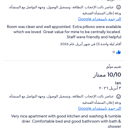
عناصر نالت الإعجاب: ⁦النظافة⁩، و⁦تسجيل الوصول⁩، و⁦جهة التواصل مع المنشأة⁩،
و⁦دقة إعلان المنشأة الفندقية⁩
الترجمة باستخدام Google
Room was clean and well appointed. Extra pillows were available
which we loved. Great value for mine to be centrally located.
Staff were friendly and helpful.
أقام ليلة واحدة (1) في شهر أبريل عام 2026
0
تقييم موثَّق
10/10 ممتاز
Ian
٣ أبريل ٢٠٢٦
عناصر نالت الإعجاب: ⁦النظافة⁩، و⁦تسجيل الوصول⁩، و⁦جهة التواصل مع المنشأة⁩،
و⁦دقة إعلان المنشأة الفندقية⁩
الترجمة باستخدام Google
Very nice apartment with good kitchen and washing & tumble
drier. Comfortable bed and good bathroom with bath &
shower.