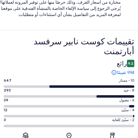
مختارة من أسعار الغرف، وذلك حرصًا منها على توفير المرونة لعملائها!
يُرجى الرجوع إلى سياسة الإلغاء الخاصة بالمنشأة الفندقية على موقعنا
لمعرفة المزيد من التفاصيل بشأن أي استثناءات أو متطلبات.
التقييمات
تقييمات ⁦كوست نابير سرفسد
أبارتمنت⁩
رائع
9.2
994 تقييمًا
درجة
10 - ممتاز
647
التصنيف
درجة
8 - جيد
293
10
التصنيف
-
درجة
6 - مقبول
39
8
ممتاز.
التصنيف
-
درجة
4 - سيّئ
12
647
6
جيد.
التصنيف
من
-
درجة
2 - سيّئ للغاية
3
293
4
أصل
مقبول.
التصنيف
من
-
994
39
2
أصل
سيّئ.