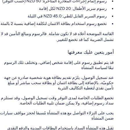
رسوم إتمام إجراءات المغادرة المتأخرة: 50 NZD (حسب التوفر)
رسوم سرير الأطفال: 20 NZD لكل إقامة
رسوم السرير القابل للطي: 45.0 NZD في الليلة
تخضع رسوم استخدام بطاقة الائتمان لتكلفة إضافية بنسبة 2 بالمئة
القائمة الموضحة أعلاه قد لا تكون شاملة. فالرسوم ومبالغ التأمين قد لا
تشمل الضريبة كما قد تخضع للتغيير.
أمور يتعين عليك معرفتها
قد يتم تطبيق رسوم على إقامة شخص إضافي، وتختلف تلك الرسوم
تبعًا لسياسة المنشأة
عند تسجيل الوصول، يلزَم تقديم بطاقة هوية شخصية صادرة عن جهة
حكوميّة، بالإضافة إلى بطاقة ائتمان أو بطاقة سحب مباشر أو مبلغ
تأمين نقدي لتغطية التكاليف النثرية
تخضع الطلبات الخاصة لمدى التوفر وقت تسجيل الوصول، وقد تستلزم
سداد رسوم إضافية، ولا يمكن ضمان تلبية الطلبات الخاصة.
يجب على النزلاء التواصل مع هذه المنشأة مُسبقا لحجز مواقف سيارات
ضمن المنشأة
تقبل هذه المنشأة السداد باستخدام البطاقات المدينة والدفع النقدي