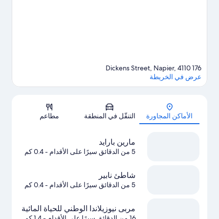
للمشي/ للدراجات وركوب الدراجات الجبلية القريبتين.
تفضل بزيارة أدلتنا
للسفر إلى نابير
176 Dickens Street, Napier, 4110
عرض في الخريطة
الخريطة
الأماكن المجاورة
التنقّل في المنطقة
مطاعم
مارين بارايد
5 من الدقائق سيرًا على الأقدام
- 0.4 كم
شاطئ نابير
5 من الدقائق سيرًا على الأقدام
- 0.4 كم
مربى نيوزيلاندا الوطني للحياة المائية
16 من الدقائق سيرًا على الأقدام
- 1.4 كم