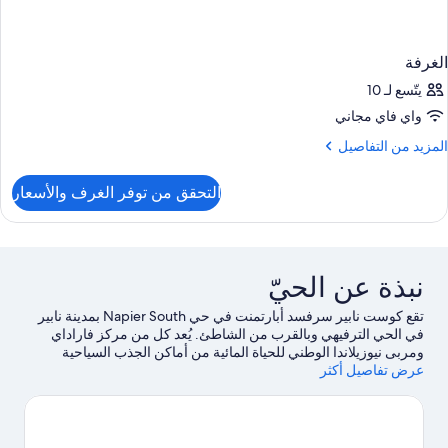
الغرفة
يتّسع لـ 10
واي فاي مجاني
لمزيد
المزيد من التفاصيل
ن
لتفاصيل
التحقق من توفر الغرف والأسعار
ن
لغرفة
نبذة عن الحيّ
تقع كوست نابير سرفسد أبارتمنت في حي Napier South بمدينة نابير
في الحي الترفيهي وبالقرب من الشاطئ. يُعد كل من مركز فاراداي
ومربى نيوزيلاندا الوطني للحياة المائية من أماكن الجذب السياحية
عرض تفاصيل أكثر
المحلية، بينما يُمكن زيارة كل من Hawke’s Bay Farmers’ Market
وسوق مزارعي هاستينغز سيتي لمن يرغبون التسوق.لا تفوت زيارة كل
من حدائق نابير النباتية ومركز وانكاوا المائي أيضًا. يُقدم كل من ركوب
قوارب التجديف والإبحار بالقوارب الشراعية فرصًا رائعة للتنزه في المياة
المحيطة، أو يُمكنك الاستمتاع بخوض تجارب مثيرة من خلال مضمار