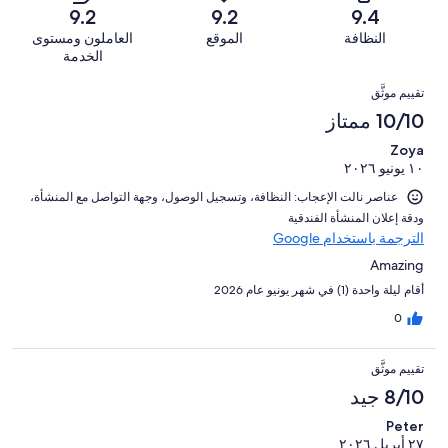
من
من
-
994
9.2
9.2
9.4
12
تقييمات
أصل
سيّئ
من
من
النظافة
الموقع
العاملون ومستوى
النزلاء
994
للغاية.
تقييمات
أصل
الخدمة
من
3
النزلاء
994
التقييمات
تقييمات
من
تقييم موثَّق
من
النزلاء
أصل
10/10 ممتاز
تقييمات
994
النزلاء
Zoya
من
١٠ يونيو ٢٠٢٦
تقييمات
النزلاء
عناصر نالت الإعجاب: ⁦النظافة⁩، و⁦تسجيل الوصول⁩، و⁦جهة التواصل مع المنشأة⁩،
و⁦دقة إعلان المنشأة الفندقية⁩
الترجمة باستخدام Google
Amazing
أقام ليلة واحدة (1) في شهر يونيو عام 2026
0
تقييم موثَّق
8/10 جيد
Peter
٢٧ أبريل ٢٠٢٦