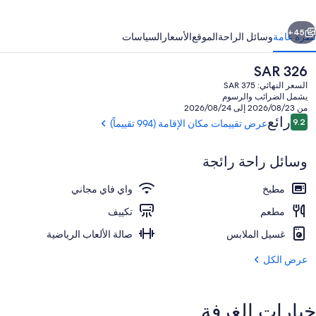
ابق
التالي
45+
نظرة عامة
وسائل الراحة
الموقع
الأسعار
السياسات
السعر
SAR 326
الحالي
السعر النهائي: SAR 375
هو
يشمل الضرائب والرسوم
SAR
من 2026/08/23 إلى 2026/08/24
326
التقييمات
رائع
9.2
عرض تقييمات مكان الإقامة (994 تقييماً)
9.2 من 10
وسائل راحة رائجة
واجهة المنشأة - في المساء/الليل
مطبخ
واي فاي مجاني
مطعم
تكييف
غسيل الملابس
صالة الألعاب الرياضية
عرض الكل
خيارات الغرفة