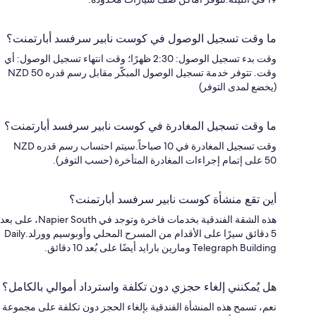
ما وقت تسجيل الوصول في كوست نابير سرفسد أبارتمنت؟
وقت بدء تسجيل الوصول: 2:30 ظهرًا؛ وقت انتهاء تسجيل الوصول: أي
وقت. تتوفر خدمة تسجيل الوصول المبكّر مقابل رسم قدره NZD 50
(يخضع لمدى التوفر)
ما وقت تسجيل المغادرة في كوست نابير سرفسد أبارتمنت؟
وقت تسجيل المغادرة في 10 صباحاً.سيتم احتساب رسم قدره NZD
50 على إتمام إجراءات المغادرة المتأخرة (حسب التوفر).
أين تقع منشأة كوست نابير سرفسد أبارتمنت؟
هذه الشقة الفندقية بخدمات فاخرة وتوجد في Napier South، على بعد
5 دقائق سيرًا على الأقدام من المسرح المحلي وأوبوسيم وورلد.Daily
Telegraph Building ومارين بارايد أيضًا على بُعد 10 دقائق.
هل يُمكنني إلغاء حجزي دون تكلفة واسترداد أموالي بالكامل؟
نعم، تسمح هذه المنشأة الفندقية بإلغاء الحجز دون تكلفة على مجموعة