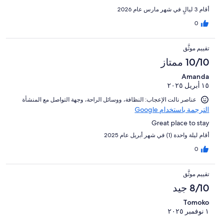
أقام 3 ليالٍ في شهر مارس عام 2026
0
تقييم موثَّق
10/10 ممتاز
Amanda
١٥ أبريل ٢٠٢٥
عناصر نالت الإعجاب: ⁦النظافة⁩، و⁦وسائل الراحة⁩، و⁦جهة التواصل مع المنشأة⁩
الترجمة باستخدام Google
Great place to stay
أقام ليلة واحدة (1) في شهر أبريل عام 2025
0
تقييم موثَّق
8/10 جيد
Tomoko
١ نوفمبر ٢٠٢٥