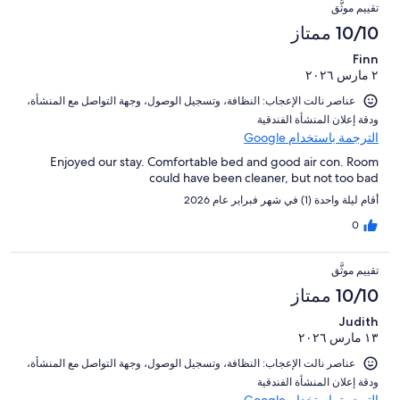
تقييم موثَّق
10/10 ممتاز
Finn
٢ مارس ٢٠٢٦
عناصر نالت الإعجاب: ⁦النظافة⁩، و⁦تسجيل الوصول⁩، و⁦جهة التواصل مع المنشأة⁩،
و⁦دقة إعلان المنشأة الفندقية⁩
الترجمة باستخدام Google
Enjoyed our stay. Comfortable bed and good air con. Room
could have been cleaner, but not too bad
أقام ليلة واحدة (1) في شهر فبراير عام 2026
0
تقييم موثَّق
10/10 ممتاز
Judith
١٣ مارس ٢٠٢٦
عناصر نالت الإعجاب: ⁦النظافة⁩، و⁦تسجيل الوصول⁩، و⁦جهة التواصل مع المنشأة⁩،
و⁦دقة إعلان المنشأة الفندقية⁩