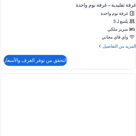
ستعراض
أغطية فراش متميزة وأسرّة بطبقة علوية 
16
لأعمال
غرفة تقليدية - غرفة نوم واحدة
ميع
غرفة نوم واحدة
ور
يتّسع لـ 3
رفة
قليدية
سرير ملكي
واي فاي مجاني
رفة
لمزيد
المزيد من التفاصيل
وم
ن
احدة
لتفاصيل
التحقق من توفر الغرف والأسعار
ن
رفة
قليدية
رفة
وم
احدة