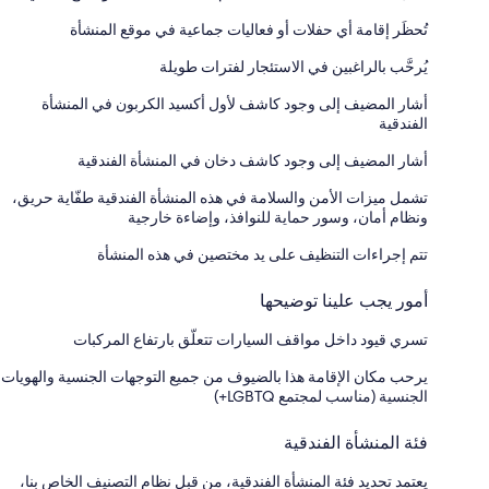
تُحظَر إقامة أي حفلات أو فعاليات جماعية في موقع المنشأة
يُرحَّب بالراغبين في الاستئجار لفترات طويلة
أشار المضيف إلى وجود كاشف لأول أكسيد الكربون في المنشأة
الفندقية
أشار المضيف إلى وجود كاشف دخان في المنشأة الفندقية
تشمل ميزات الأمن والسلامة في هذه المنشأة الفندقية طفّاية حريق،
ونظام أمان، وسور حماية للنوافذ، وإضاءة خارجية
تتم إجراءات التنظيف على يد مختصين في هذه المنشأة
أمور يجب علينا توضيحها
تسري قيود داخل مواقف السيارات تتعلّق بارتفاع المركبات
يرحب مكان الإقامة هذا بالضيوف من جميع التوجهات الجنسية والهويات
الجنسية (مناسب لمجتمع LGBTQ+)
فئة المنشأة الفندقية
يعتمد تحديد فئة المنشأة الفندقية، من قبل نظام التصنيف الخاص بنا،