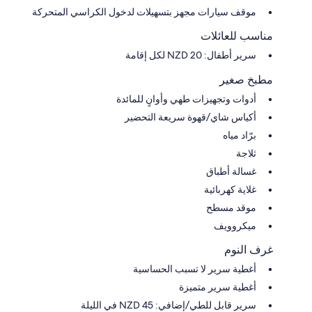
موقف سيارات مجهز بتسهيلات لدخول الكراسي المتحركة
مناسب للعائلات
سرير أطفال: NZD 20 لكل إقامة
مطبخ صغير
أدوات وتجهيزات طهي وأوانٍ للمائدة
أكياس شاي/قهوة سريعة التحضير
برّاد مياه
ثلاجة
غسالة أطباق
غلاية كهربائية
موقد مسطح
ميكروويف
غرف النوم
أغطية سرير لا تسبب الحساسية
أغطية سرير متميزة
سرير قابل للطي/إضافي: NZD 45 في الليلة