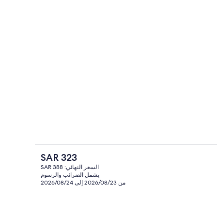
رواق
الفندقية
السعر
SAR 323
الحالي
السعر النهائي: SAR 388
هو
يشمل الضرائب والرسوم
ة)
منوع
SAR
من 2026/08/23 إلى 2026/08/24
323