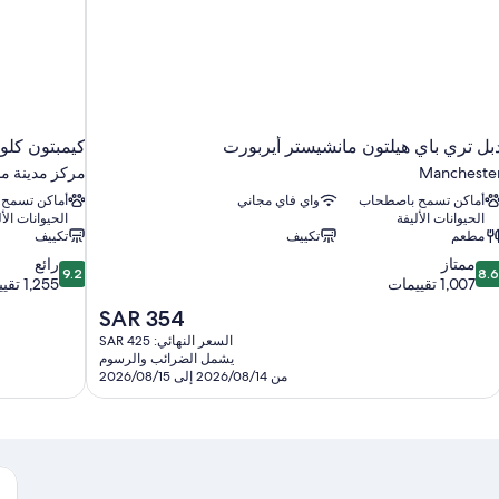
بل تري باي هيلتون مانشيستر أيربورت
كيمبتون كلو
Mancheste
مركز مدينة م
أماكن تسمح باصطحاب
واي فاي مجاني
أماكن تسمح
الحيوانات الأليفة
الحيوانات الأل
مطعم
تكييف
تكييف
9.2
8.
ممتاز
رائع
9.2
8.
ن
من
1,007 تقييمات
1,255 تقييمًا
10،
10،
السعر
SAR 354
متاز،
رائع،
الحالي
السعر النهائي: SAR 425
1,255
1,00
هو
يشمل الضرائب والرسوم
قييمات
تقييمًا
SAR
من 2026/08/14 إلى 2026/08/15
354