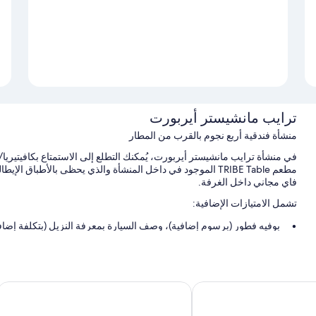
ترايب مانشيستر أيربورت
منشأة فندقية أربع نجوم بالقرب من المطار
مطعم TRIBE Table الموجود في داخل المنشأة والذي يحظى بالأطباق
فاي مجاني داخل الغرفة.
تشمل الامتيازات الإضافية:
بوفيه فطور (برسوم إضافية)، وصف السيارة بمعرفة النزيل (بتكلفة إضافي
سرعة إنهاء إجراءات الوصول، ومساحات عمل مشتركة، وتخزين الأمتعة
لا يُسمَح بالتدخين، وموقف لركن الدرّاجات، ومصعد
نشيستر أيربورت
راديسون بلو هوتل مانشستر، إيربورت
سمات الغرفة
تعرض جميع الغرف الـ 412 ذات المفروشات الفريدة في كل م