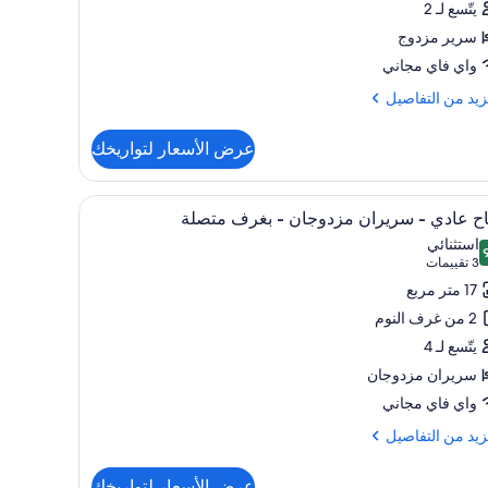
يتّسع لـ 2
Accessib
سرير مزدوج
واي فاي مجاني
زيد
زيد من التفاصيل
فاصيل
عرض الأسعار لتواريخك
Tr
Essent
تعراض
اخل الغرفة ومكتب
ملاءات للفراش لا تسبب الحساسية وخزنة داخل الغ
18
Accessi
ح عادي - سريران مزدوجان - بغرف متصلة
يع
استثنائي
ر
 من 10
(3
3 تقييمات
اح
تقييمات)
17 متر مربع
دي
2 من غرف النوم
يتّسع لـ 4
يران
سريران مزدوجان
دوجان
واي فاي مجاني
رف
زيد
زيد من التفاصيل
صلة
فاصيل
عرض الأسعار لتواريخك