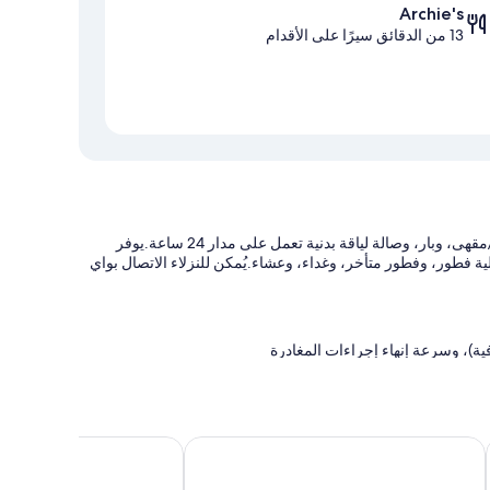
Archie's
13 من الدقائق سيرًا على الأقدام
في منشأة ترايب مانشيستر أيربورت، يُمكنك التطلع إلى الاستمتاع بكافيتيريا/مقهى، وبار، وصالة لياقة بدنية تعمل على مدار 24 ساعة.يوفر
 الإيطالية فطور، وفطور متأخر، وغداء، وعشاء.يُمكن للنزلاء الاتصال بواي
ة)، وسرعة إنهاء إجراءات المغادرة
هوليداي إنر مانتش ي ست ير أيتش ج ريت آٔآي آيتش جي
كراون بلازا مانتشيستر أا
نها وسائل راحة مثل مساحات عمل مناسبة للكمبيوتر المحمول وتكييف، إلى جانب