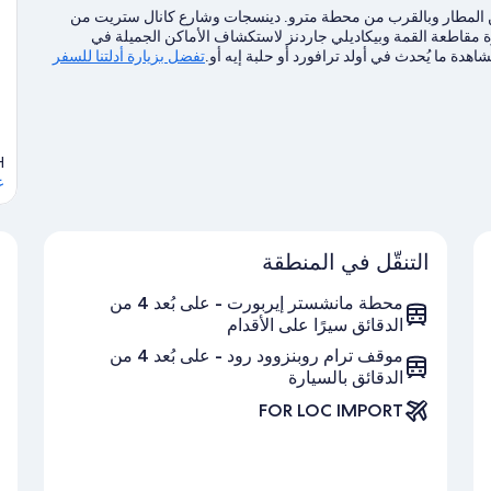
ن المطار وبالقرب من محطة مترو. دينسجات وشارع كانال ستريت من
يارة مقاطعة القمة وبيكاديلي جاردنز لاستكشاف الأماكن الجميلة في
دة ما يُحدث في أولد ترافورد أو حلبة إيه أو.
تفضل بزيارة أدلتنا للسفر
H
ع
التنقّل في المنطقة
محطة مانشستر إيربورت - على بُعد 4 من
الدقائق سيرًا على الأقدام
موقف ترام روبنزوود رود - على بُعد 4 من
الدقائق بالسيارة
FOR LOC IMPORT