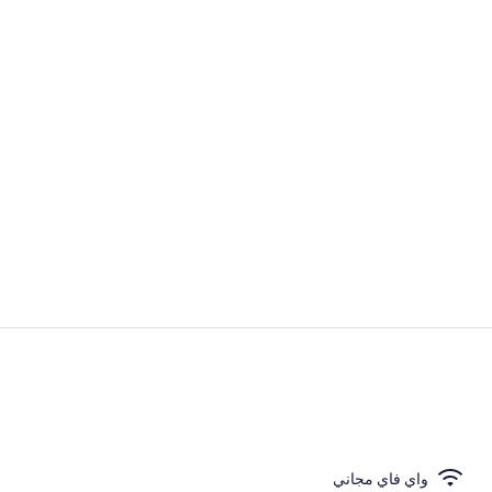
فيديو المنشأة 
بار (في المنشا
واي فاي مجاني