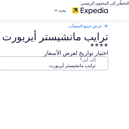
التخطّي إلى المحتوى الرئيسي
بحث
عرض جميع المنشآت
ترايب مانشيستر أيربورت
منشأة
فندقية
اختيار تواريخ لعرض الأسعار
مصنفة
إلى أين؟
بـ
4.0
معرض
نجوم
صور
ترايب
مانشيستر
أيربورت