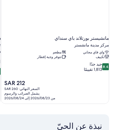
مانشيستر بورتلاند باي سنداي
د
مركز مدينة مانشستر
r
واي فاي مجاني
مطعم
تكييف
تتوفر وجبة إفطار
8.4
جيد جدًا
8.4
6
من
1,813 تقييمًا
6
م
10،
جيد
السعر
SAR 212
م
جدًا،
الحالي
السعر النهائي: SAR 260
7
1,813
هو
يشمل الضرائب والرسوم
ت
تقييمًا
SAR
من 2026/08/23 إلى 2026/08/24
212
نبذة عن الحيّ