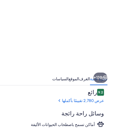
119+
نظرة عامة
الغرف
الموقع
السياسات
التقييمات
رائع
9.2
9.2 من 10
عرض 2,780 تقييمًا بأكملها
وسائل راحة رائجة
أماكن تسمح باصطحاب الحيوانات الأليفة