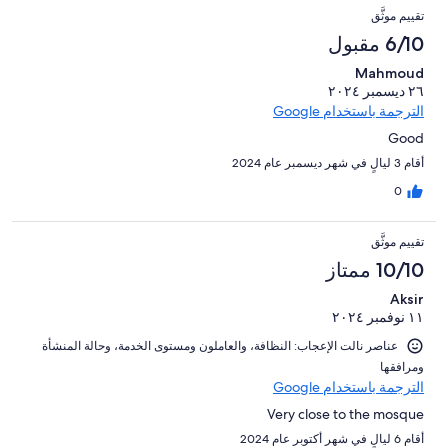
تقييم موثَّق
6/10 مقبول
Mahmoud
٢٦ ديسمبر ٢٠٢٤
الترجمة باستخدام Google
Good
أقام 3 ليالٍ في شهر ديسمبر عام 2024
0
تقييم موثَّق
10/10 ممتاز
Aksir
١١ نوفمبر ٢٠٢٤
عناصر نالت الإعجاب: ⁦النظافة⁩، و⁦العاملون ومستوى الخدمة⁩، و⁦حالة المنشأة
ومرافقها⁩
الترجمة باستخدام Google
Very close to the mosque
أقام 6 ليالٍ في شهر أكتوبر عام 2024