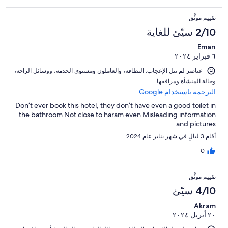
تقييم موثَّق
2/10 سيّئ للغاية
Eman
٦ فبراير ٢٠٢٤
عناصر لم تنل الإعجاب: ⁦النظافة⁩، و⁦العاملون ومستوى الخدمة⁩، و⁦وسائل الراحة⁩،
و⁦حالة المنشأة ومرافقها⁩
الترجمة باستخدام Google
Don’t ever book this hotel, they don’t have even a good toilet in
the bathroom Not close to haram even Misleading information
and pictures
أقام 3 ليالٍ في شهر يناير عام 2024
0
تقييم موثَّق
4/10 سيّئ
Akram
٢٠ أبريل ٢٠٢٤