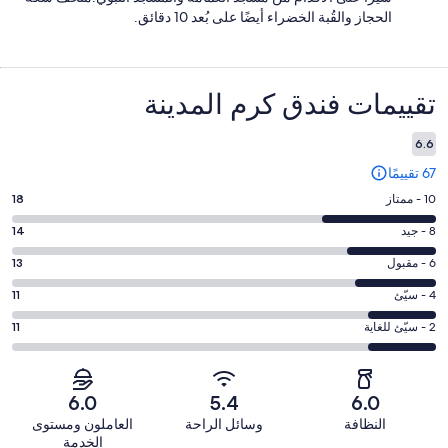
الحجاز والقُبة الخضراء أيضًا على بُعد 10 دقائق.
التقييمات
تقييمات ⁦فندق كرم المدينة⁩
6.6
67 تقييمًا
درجة
10 - ممتاز
18
التصنيف
درجة
8 - جيد
14
10
التصنيف
-
درجة
6 - مقبول
13
8
ممتاز.
التصنيف
-
درجة
4 - سيّئ
11
18
6
جيد.
التصنيف
من
-
درجة
2 - سيّئ للغاية
11
14
4
أصل
مقبول.
التصنيف
من
-
67
13
2
أصل
سيّئ.
من
من
-
67
6.0
5.4
6.0
11
تقييمات
أصل
سيّئ
من
من
النظافة
وسائل الراحة
العاملون ومستوى
النزلاء
67
للغاية.
تقييمات
أصل
الخدمة