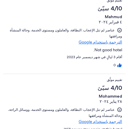
تقييم موثَّق
4/10 سيّئ
Mahmud
٤ فبراير ٢٠٢٤
عناصر لم تنل الإعجاب: ⁦النظافة⁩، و⁦العاملون ومستوى الخدمة⁩، و⁦حالة المنشأة
ومرافقها⁩
الترجمة باستخدام Google
Not good hotel.
أقام 3 ليالٍ في شهر ديسمبر عام 2023
0
تقييم موثَّق
4/10 سيّئ
Mohammed
٢٨ يناير ٢٠٢٤
عناصر لم تنل الإعجاب: ⁦النظافة⁩، و⁦العاملون ومستوى الخدمة⁩، و⁦وسائل الراحة⁩،
و⁦حالة المنشأة ومرافقها⁩
الترجمة باستخدام Google