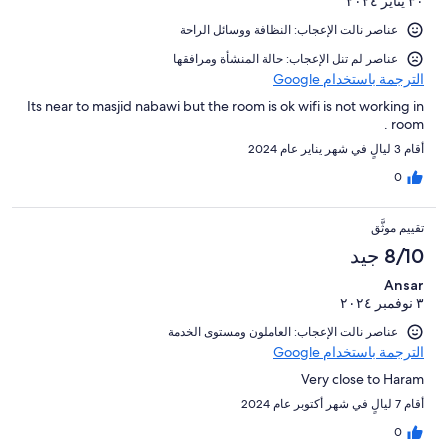
٣٠ يناير ٢٠٢٤
عناصر نالت الإعجاب: ⁦النظافة⁩ و⁦وسائل الراحة⁩
عناصر لم تنل الإعجاب: حالة المنشأة ومرافقها
الترجمة باستخدام Google
Its near to masjid nabawi but the room is ok wifi is not working in
room .
أقام 3 ليالٍ في شهر يناير عام 2024
0
تقييم موثَّق
8/10 جيد
Ansar
٣ نوفمبر ٢٠٢٤
عناصر نالت الإعجاب: العاملون ومستوى الخدمة
الترجمة باستخدام Google
Very close to Haram
أقام 7 ليالٍ في شهر أكتوبر عام 2024
0