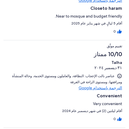
الترجمة باستخدام Google
Closeto haram
Near to mosque and budget friendly.
أقام 5 ليالٍ في شهر يناير عام 2025
0
تقييم موثَّق
10/10 ممتاز
Talha
٣١ ديسمبر ٢٠٢٤
عناصر نالت الإعجاب: ⁦النظافة⁩، و⁦العاملون ومستوى الخدمة⁩، و⁦حالة المنشأة
ومرافقها⁩، و⁦مستوى الراحة في الغرفة⁩
الترجمة باستخدام Google
Convenient
Very convenient
أقام ليلتين (2) في شهر ديسمبر عام 2024
0