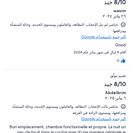
8/10 جيد
wasim
٢٦ يناير ٢٠٢٤
عناصر لم تنل الإعجاب: ⁦النظافة⁩، و⁦العاملون ومستوى الخدمة⁩، و⁦حالة المنشأة
ومرافقها⁩
الترجمة باستخدام Google
Good
أقام 5 ليالٍ في شهر يناير عام 2024
0
تقييم موثَّق
8/10 جيد
Abdelkrim
٦ يناير ٢٠٢٥
عناصر نالت الإعجاب: ⁦النظافة⁩، و⁦العاملون ومستوى الخدمة⁩، و⁦حالة المنشأة
ومرافقها⁩، و⁦مستوى الراحة في الغرفة⁩
الترجمة باستخدام Google
Bon emplacement, chambre fonctionnelle et propre. La nuit un
peu de bruit dans le couloir mais d'une manière générale je