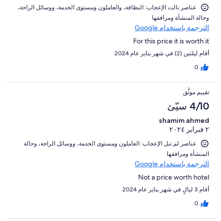
عناصر نالت الإعجاب: ⁦النظافة⁩، و⁦العاملون ومستوى الخدمة⁩، و⁦وسائل الراحة⁩،
و⁦حالة المنشأة ومرافقها⁩
الترجمة باستخدام Google
For this price it is worth it
أقام ليلتين (2) في شهر يناير عام 2024
0
تقييم موثَّق
4/10 سيّئ
shamim ahmed
٢ فبراير ٢٠٢٤
عناصر لم تنل الإعجاب: ⁦العاملون ومستوى الخدمة⁩، و⁦وسائل الراحة⁩، و⁦حالة
المنشأة ومرافقها⁩
الترجمة باستخدام Google
Not a price worth hotel
أقام 3 ليالٍ في شهر يناير عام 2024
0