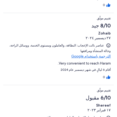
0
تقييم موثَّق
8/10 جيد
Zohaib
٢٧ ديسمبر ٢٠٢٤
عناصر نالت الإعجاب: ⁦النظافة⁩، و⁦العاملون ومستوى الخدمة⁩، و⁦وسائل الراحة⁩،
و⁦حالة المنشأة ومرافقها⁩
الترجمة باستخدام Google
Very convenient to reach Haram.
أقام 6 ليالٍ في شهر ديسمبر عام 2024
0
تقييم موثَّق
6/10 مقبول
Shereef
١٧ فبراير ٢٠٢٣