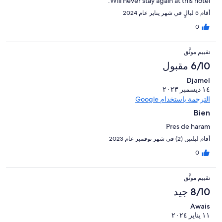
Will never stay again at this hotel.
أقام 5 ليالٍ في شهر يناير عام 2024
0
تقييم موثَّق
6/10 مقبول
Djamel
١٤ ديسمبر ٢٠٢٣
الترجمة باستخدام Google
Bien
Pres de haram
أقام ليلتين (2) في شهر نوفمبر عام 2023
0
تقييم موثَّق
8/10 جيد
Awais
١١ يناير ٢٠٢٤