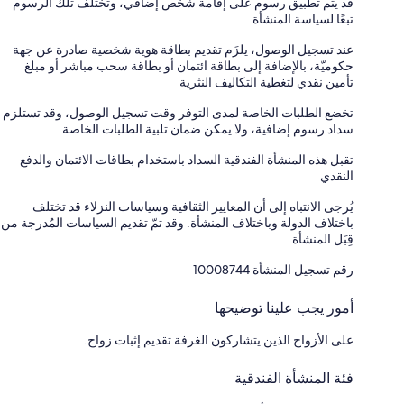
قد يتم تطبيق رسوم على إقامة شخص إضافي، وتختلف تلك الرسوم
تبعًا لسياسة المنشأة
عند تسجيل الوصول، يلزَم تقديم بطاقة هوية شخصية صادرة عن جهة
حكوميّة، بالإضافة إلى بطاقة ائتمان أو بطاقة سحب مباشر أو مبلغ
تأمين نقدي لتغطية التكاليف النثرية
تخضع الطلبات الخاصة لمدى التوفر وقت تسجيل الوصول، وقد تستلزم
سداد رسوم إضافية، ولا يمكن ضمان تلبية الطلبات الخاصة.
تقبل هذه المنشأة الفندقية السداد باستخدام بطاقات الائتمان والدفع
النقدي
يُرجى الانتباه إلى أن المعايير الثقافية وسياسات النزلاء قد تختلف
باختلاف الدولة وباختلاف المنشأة. وقد تمّ تقديم السياسات المُدرجة من
قِبَل المنشأة
رقم تسجيل المنشأة ⁦10008744⁩
أمور يجب علينا توضيحها
على الأزواج الذين يتشاركون الغرفة تقديم إثبات زواج.
فئة المنشأة الفندقية