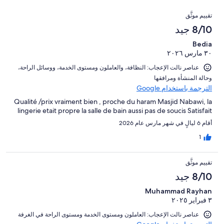
من
11
النزلاء
67
التقييمات
تقييمات
من
تقييم موثَّق
من
النزلاء
أصل
8/10 جيد
تقييمات
67
النزلاء
Bedia
من
٣٠ مارس ٢٠٢٦
تقييمات
النزلاء
عناصر نالت الإعجاب: ⁦النظافة⁩، و⁦العاملون ومستوى الخدمة⁩، و⁦وسائل الراحة⁩،
و⁦حالة المنشأة ومرافقها⁩
الترجمة باستخدام Google
Qualité /prix vraiment bien , proche du haram Masjid Nabawi, la
lingerie etait propre la salle de bain aussi pas de soucis Satisfait
أقام 6 ليالٍ في شهر مارس عام 2026
1
تقييم موثَّق
8/10 جيد
Muhammad Rayhan
٣ فبراير ٢٠٢٥
عناصر نالت الإعجاب: ⁦العاملون ومستوى الخدمة⁩ و⁦مستوى الراحة في الغرفة⁩