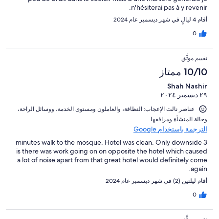
n'hésiterai pas à y revenir.
أقام 4 ليالٍ في شهر ديسمبر عام 2024
0
تقييم موثَّق
10/10 ممتاز
Shah Nashir
٢٩ ديسمبر ٢٠٢٤
عناصر نالت الإعجاب: ⁦النظافة⁩، و⁦العاملون ومستوى الخدمة⁩، و⁦وسائل الراحة⁩،
و⁦حالة المنشأة ومرافقها⁩
الترجمة باستخدام Google
3 minutes walk to the mosque. Hotel was clean. Only downside
is there was work going on on opposite the hotel which caused
a lot of noise apart from that great hotel would definitely come
again.
أقام ليلتين (2) في شهر ديسمبر عام 2024
0