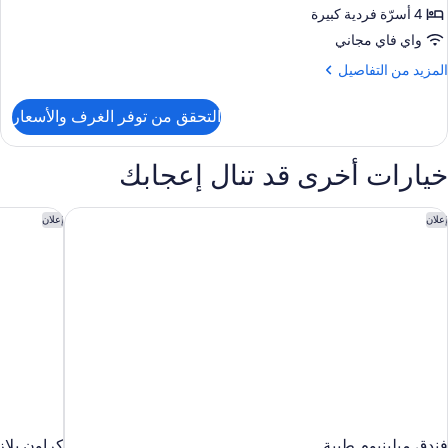
باعية
4 أسرّة فردية كبيرة
واي فاي مجاني
لمزيد
المزيد من التفاصيل
ن
لتفاصيل
التحقق من توفر الغرف والأسعار
ن
رفة
ادية
خيارات أخرى قد تنال إعجابك
باعية
ندق ميلينيوم طيبة
كراون بلاز
إعلان
إعلان
فندق ميلينيوم طيبة
كراون بلاز