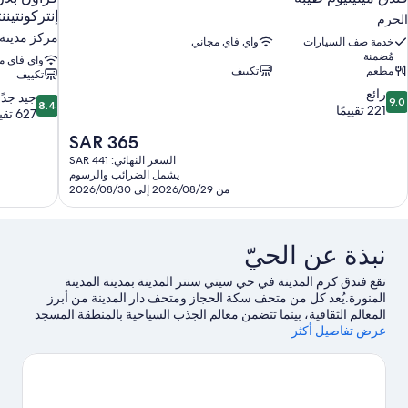
إنتركونتينن
الحرم
مركز مدينة ا
خدمة صف السيارات
واي فاي مجاني
مُضمنة
واي فاي م
مطعم
تكييف
تكييف
9.
رائع
8.4
جيد جدًا
9.0
8.4
ن
221 تقييمًا
من
627 تقييمًا
10،
10،
السعر
SAR 365
ائع،
جيد
الحالي
22
السعر النهائي: SAR 441
جدًا،
هو
قييمًا
يشمل الضرائب والرسوم
627
SAR
من 2026/08/29 إلى 2026/08/30
تقييمًا
365
نبذة عن الحيّ
تقع فندق كرم المدينة في حي سيتي سنتر المدينة بمدينة المدينة
المنورة.يُعد كل من متحف سكة الحجاز ومتحف دار المدينة من أبرز
المعالم الثقافية، بينما تتضمن معالم الجذب السياحية بالمنطقة المسجد
عرض تفاصيل أكثر
النبوي ومقبرة البقيع.لا تفوت زيارة كل من حديقة مغامرات المدينة
المنورة ومركز المدينة للفنون أيضًا.
تفضل بزيارة أدلتنا للسفر إلى
المدينة المنورة