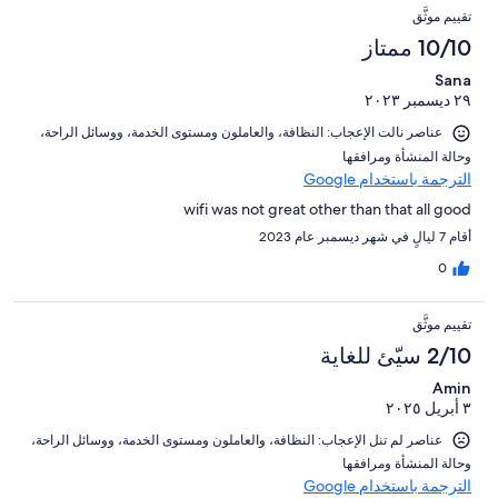
تقييم موثَّق
10/10 ممتاز
Sana
٢٩ ديسمبر ٢٠٢٣
عناصر نالت الإعجاب: ⁦النظافة⁩، و⁦العاملون ومستوى الخدمة⁩، و⁦وسائل الراحة⁩،
و⁦حالة المنشأة ومرافقها⁩
الترجمة باستخدام Google
wifi was not great other than that all good
أقام 7 ليالٍ في شهر ديسمبر عام 2023
0
تقييم موثَّق
2/10 سيّئ للغاية
Amin
٣ أبريل ٢٠٢٥
عناصر لم تنل الإعجاب: ⁦النظافة⁩، و⁦العاملون ومستوى الخدمة⁩، و⁦وسائل الراحة⁩،
و⁦حالة المنشأة ومرافقها⁩
الترجمة باستخدام Google