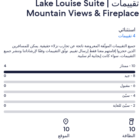
تقييمات ⁦Lake Louise Suite |
Mountain Views & Fireplace⁩
التقييمات
استثنائي
4 تقييمات
جميع التقييمات الموثّقة المعروضة ناتجة عن تجارب نزلاء حقيقية. يمكن للمسافرين
الذين حجزوا إقامتهم معنا فقط إرسال تقييم. نوثّق التقييمات وفقًا لإرشاداتنا وننشر جميع
التقييمات، سواء كانت إيجابية أم سلبية.
درجة
10 - ممتاز
4
التصنيف
درجة
8 - جيد
0
10
التصنيف
-
درجة
6 - مقبول
0
8
ممتاز.
التصنيف
-
درجة
4 - سيّئ
0
4
6
جيد.
التصنيف
من
-
درجة
2 - سيّئ للغاية
0
0
4
أصل
مقبول.
التصنيف
من
-
4
0
2
أصل
سيّئ.
من
من
-
4
10
10
0
تقييمات
أصل
سيّئ
من
من
النظافة
الموقع
النزلاء
4
للغاية.