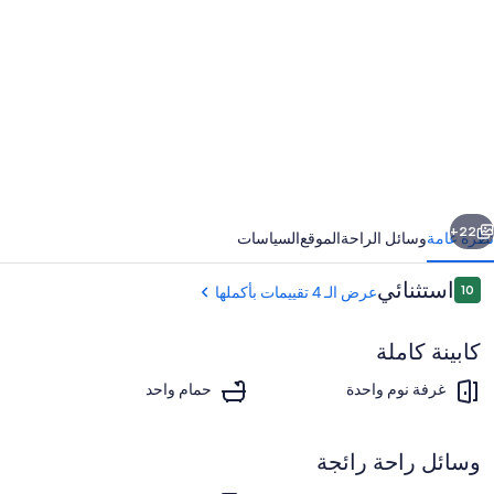
ور
Lak
Louis
Suit
Mountai
View
ابق
التالي
22+
نظرة عامة
وسائل الراحة
الموقع
السياسات
Fireplac
التقييمات
استثنائي
10
عرض الـ 4 تقييمات بأكملها
10 من 10
كابينة كاملة
غرفة نوم واحدة
حمام واحد
وسائل راحة رائجة
المنشأة من الخارج