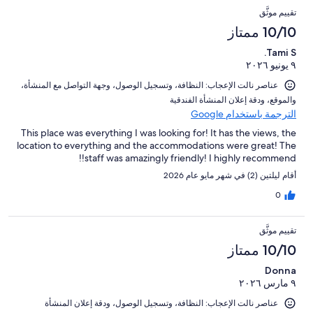
تقييمات
التقييمات
أصل
من
0
تقييم موثَّق
النزلاء
4
تقييمات
من
10/10 ممتاز
من
النزلاء
أصل
تقييمات
Tami S.
4
النزلاء
٩ يونيو ٢٠٢٦
من
تقييمات
عناصر نالت الإعجاب: ⁦النظافة⁩، و⁦تسجيل الوصول⁩، و⁦جهة التواصل مع المنشأة⁩،
النزلاء
و⁦الموقع⁩، و⁦دقة إعلان المنشأة الفندقية⁩
الترجمة باستخدام Google
This place was everything I was looking for! It has the views, the
location to everything and the accommodations were great! The
staff was amazingly friendly! I highly recommend!!
أقام ليلتين (2) في شهر مايو عام 2026
0
تقييم موثَّق
10/10 ممتاز
Donna
٩ مارس ٢٠٢٦
عناصر نالت الإعجاب: ⁦النظافة⁩، و⁦تسجيل الوصول⁩، و⁦دقة إعلان المنشأة