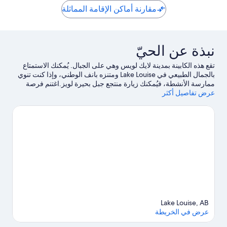
مقارنة أماكن الإقامة المماثلة
نبذة عن الحيّ
تقع هذه الكابينة بمدينة لايك لويس وهي على الجبال. يُمكنك الاستمتاع
بالجمال الطبيعي في Lake Louise ومتنزه بانف الوطني، وإذا كنت تنوي
ممارسة الأنشطة، فيُمكنك زيارة منتجع جبل بحيرة لويز.اغتنم فرصة
عرض تفاصيل أكثر
استكشاف المنطقة بغرض الاستمتاع بخوض تجارب مثيرة في الهواء
الطلق مثل مضمار للمشي/ للدراجات.
تفضل بزيارة أدلتنا للسفر إلى
لايك لويس
Lake Louise, AB
عرض في الخريطة