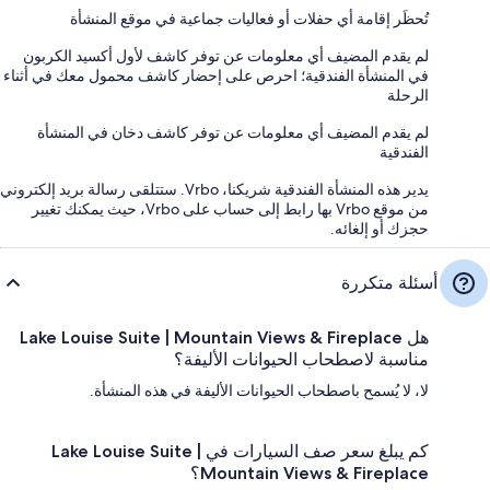
تُحظَر إقامة أي حفلات أو فعاليات جماعية في موقع المنشأة
لم يقدم المضيف أي معلومات عن توفر كاشف لأول أكسيد الكربون
في المنشأة الفندقية؛ احرص على إحضار كاشف محمول معك في أثناء
الرحلة
لم يقدم المضيف أي معلومات عن توفر كاشف دخان في المنشأة
الفندقية
يدير هذه المنشأة الفندقية شريكنا، Vrbo. ستتلقى رسالة بريد إلكتروني
من موقع Vrbo بها رابط إلى حساب على Vrbo، حيث يمكنك تغيير
حجزك أو إلغائه.
أسئلة متكررة
هل Lake Louise Suite | Mountain Views & Fireplace
مناسبة لاصطحاب الحيوانات الأليفة؟
لا، لا يُسمح باصطحاب الحيوانات الأليفة في هذه المنشأة.
كم يبلغ سعر صف السيارات في Lake Louise Suite |
Mountain Views & Fireplace؟