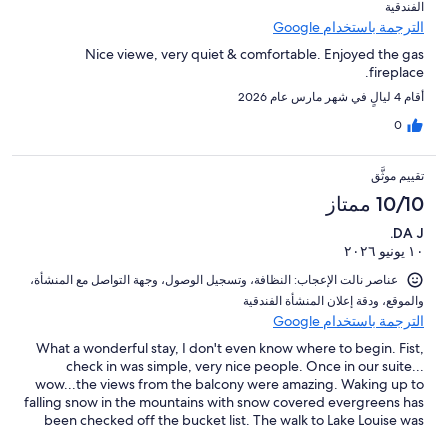
الفندقية⁩
الترجمة باستخدام Google
Nice viewe, very quiet & comfortable. Enjoyed the gas
fireplace.
أقام 4 ليالٍ في شهر مارس عام 2026
0
تقييم موثَّق
10/10 ممتاز
DA J.
١٠ يونيو ٢٠٢٦
عناصر نالت الإعجاب: ⁦النظافة⁩، و⁦تسجيل الوصول⁩، و⁦جهة التواصل مع المنشأة⁩،
و⁦الموقع⁩، و⁦دقة إعلان المنشأة الفندقية⁩
الترجمة باستخدام Google
What a wonderful stay, I don't even know where to begin. Fist,
check in was simple, very nice people. Once in our suite...
wow...the views from the balcony were amazing. Waking up to
falling snow in the mountains with snow covered evergreens has
been checked off the bucket list. The walk to Lake Louise was
simple and only a 15-20 minute hike. We loved all the amenities