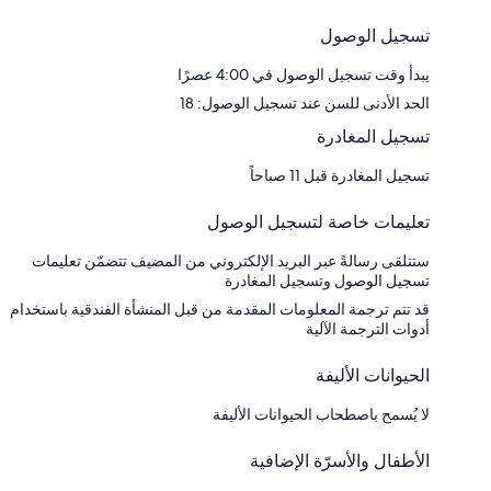
differ.
• No Phones in Rooms: Calls can be made at the front desk during office
تسجيل الوصول
hours. Messages for guests will be taken at the front desk and delivered
when possible.
يبدأ وقت تسجيل الوصول في 4:00 عصرًا
•
Noise & Guest Policy:
الحد الأدنى للسن عند تسجيل الوصول: 18
تسجيل المغادرة
• Quiet Hours: 11:00 PM - 7:00 AM (strictly enforced).
• Guests allowed until 11:00 PM—after that, only registered guests
تسجيل المغادرة قبل 11 صباحاً
permitted.
• Noise fines: $300 for excessive disturbances.
تعليمات خاصة لتسجيل الوصول
• Non-Smoking Policy: Designated smoking areas available.
ستتلقى رسالةً عبر البريد الإلكتروني من المضيف تتضمّن تعليمات
تسجيل الوصول وتسجيل المغادرة
قد تتم ترجمة المعلومات المقدمة من قبل المنشأة الفندقية باستخدام
أدوات الترجمة الآلية
الحيوانات الأليفة
لا يُسمح باصطحاب الحيوانات الأليفة
الأطفال والأسرّة الإضافية