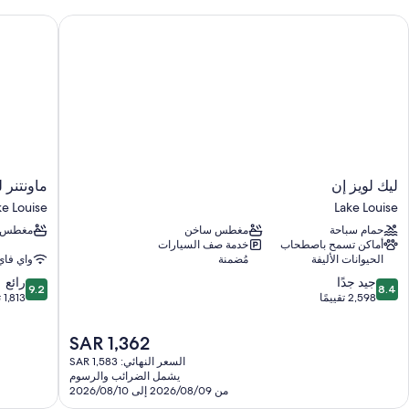
يك لويز إن
ماونتنر لو
ليك
ماونتنر
ليك لويز إن
ماونتنر 
لويز
لودج
ke Louise
Lake Louise
إن
Lake
حمام سباحة
مغطس ساخن
مغطس 
Louise
Lake
أماكن تسمح باصطحاب
خدمة صف السيارات
Louise
الحيوانات الأليفة
مُضمنة
واي فاي
9.2
8.4
جيد جدًا
رائع
9.2
8.4
من
من
2,598 تقييمًا
1,813 تقييمًا
10،
10،
جيد
رائع،
السعر
SAR 1,362
جدًا،
1,813
الحالي
السعر النهائي: SAR 1,583
2,598
تقييمًا
هو
يشمل الضرائب والرسوم
تقييمًا
SAR
من 2026/08/09 إلى 2026/08/10
1,362