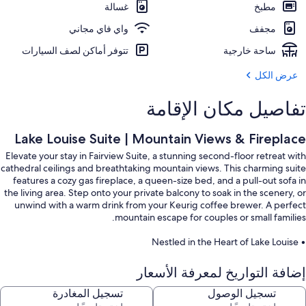
مطبخ
غسالة
مجفف
واي فاي مجاني
ساحة خارجية
تتوفر أماكن لصف السيارات
عرض الكل
تفاصيل مكان الإقامة
Lake Louise Suite | Mountain Views & Fireplace
Elevate your stay in Fairview Suite, a stunning second-floor retreat with
cathedral ceilings and breathtaking mountain views. This charming suite
features a cozy gas fireplace, a queen-size bed, and a pull-out sofa in
the living area. Step onto your private balcony to soak in the scenery, or
unwind with a warm drink from your Keurig coffee brewer. A perfect
mountain escape for couples or small families.
• Nestled in the Heart of Lake Louise
• Surrounded by Pristine Mountain Views
• Cathedral Ceilings for Stunning Vistas
إضافة التواريخ لمعرفة الأسعار
• Private Balcony with Breathtaking Views
• Cozy Gas Fireplace for Relaxation
تسجيل الوصول
تسجيل المغادرة
• Award-Winning Cleanliness and Housekeeping