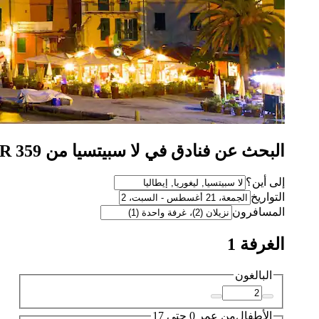
البحث عن فنادق في لا سبيتسيا من SAR 359
إلى أين؟
التواريخ
المسافرون
الغرفة 1
البالغون
الأطفال
من عمر 0 حتى 17