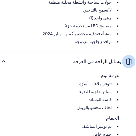
جولات سياحية وأنشطة محلية منظمة
لا يُسمح بالتدخين
مبنى واحد (1)
مصابيح LED مستخدمة جزئيًا
منشأة فندقية مجددة بأكملها - يناير 2024
نوافذ زجاجية مزدوجة
وسائل الراحة في الغرفة
غرفة نوم
تتوفر ملاءات أسرّة
ستائر حاجبة للضوء
قائمة الوسائد
لحاف محشو بالريش
الحمام
تم توفير المناشف
حمام خاص