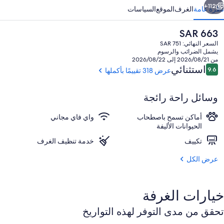
112+
نظرة عامة
الغرف
الموقع
السياسات
السعر
SAR 663
الحالي
السعر النهائي: SAR 751
هو
يشمل الضرائب والرسوم
SAR
من 2026/08/21 إلى 2026/08/22
663
التقييمات
استثنائي
9.6
عرض 318 تقييمًا بأكملها
9.6 من 10
وسائل راحة رائجة
إطلالة على الفناء
أماكن تسمح باصطحاب
واي فاي مجاني
الحيوانات الأليفة
تكييف
خدمة تنظيف الغرف
عرض الكل
خيارات الغرفة
تحقق من مدى التوفر لهذه التواريخ