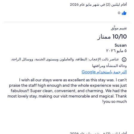
أقام ليلتين (2) في شهر مايو عام 2026
0
تقييم موثَّق
10/10 ممتاز
Susan
٥ مايو ٢٠٢٦
عناصر نالت الإعجاب: ⁦النظافة⁩، و⁦العاملون ومستوى الخدمة⁩، و⁦وسائل الراحة⁩،
و⁦حالة المنشأة ومرافقها⁩
الترجمة باستخدام Google
I wish all our stays were as excellent as this stay was. I can’t
praise the staff high enough and the whole experience was just
fabulous!! Super clean, convenient, and charming. We had the
most lovely stay, making our visit memorable and magical. Thank
you so much!
أقام ليلتين (2) في شهر مايو عام 2026