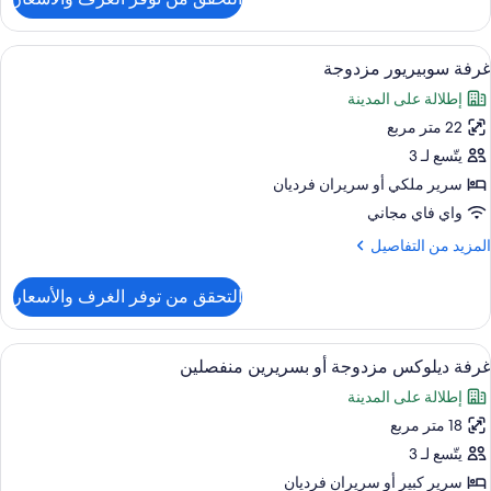
ن
رفة
وبريور
ستعراض
ألحفة محشوة بالريش وخزنة داخل الغرفة و
19
لاثية
غرفة سوبيريور مزدوجة
ميع
إطلالة على المدينة
ور
22 متر مربع
رفة
وبيريور
يتّسع لـ 3
زدوجة
سرير ملكي‫‬ أو سريران فرديان
واي فاي مجاني
لمزيد
المزيد من التفاصيل
ن
لتفاصيل
التحقق من توفر الغرف والأسعار
ن
رفة
وبيريور
ستعراض
إطلالة الغرفة
21
زدوجة
غرفة ديلوكس مزدوجة أو بسريرين منفصلين
ميع
إطلالة على المدينة
ور
18 متر مربع
رفة
يلوكس
يتّسع لـ 3
زدوجة
سرير كبير‫‬ أو سريران فرديان