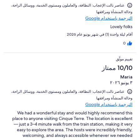
عناصر نالت الإعجاب: ⁦النظافة⁩، و⁦العاملون ومستوى الخدمة⁩، و⁦وسائل الراحة⁩،
و⁦حالة المنشأة ومرافقها⁩
الترجمة باستخدام Google
Lovely folks
أقام ليلة واحدة (1) في شهر يونيو عام 2026
0
تقييم موثَّق
10/10 ممتاز
Maria
٣ يونيو ٢٠٢٦
عناصر نالت الإعجاب: ⁦النظافة⁩، و⁦العاملون ومستوى الخدمة⁩، و⁦وسائل الراحة⁩،
و⁦حالة المنشأة ومرافقها⁩
الترجمة باستخدام Google
We had a wonderful stay and would highly recommend this
place to anyone visiting Cinque Terre. The location is excellent
— just a 3–4 minute walk from the train station, making it very
easy to explore the area. The hosts were incredibly friendly,
welcoming, and always accessible whenever we needed