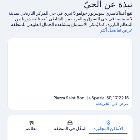
نبذة عن الحيّ
سريرين
نفصلين
تقع أفيتاكاميري سوبيريور جولفو 5 تيري في حي المركز التاريخي بمدينة
لا سبيتسيا في حي التسوق وبالقرب من الشاطئ. يُعد قلعة دوريا من
غير
المعالم البارزة، كما يُمكن الاستمتاع بمشاهدة الجمال الطبيعي للمنطقة
لمدخنين
عرض تفاصيل أكثر
في خليج لا سبيزيا وشاطئ ليريتشي.يُعد كل من فوسولا بيتش وكنيسة
القديس بيتر مكانين آخرين موصى بهما للزيارة.اكتشف المغامرات
المائية في المنطقة من خلال الغوص باستخدام المعدات والغوص بأنبوب
التنفس القريبتين، أو استمتع بأنشطة الهواء الطلق الرائعة من خلال
إمكانية ركوب الخيل في مكان قريب ومضمار للمشي/ للدراجات.
تفضل
بزيارة أدلتنا للسفر إلى لا سبيتسيا
15 Piazza Saint Bon, La Spezia, SP, 19122
عرض في الخريطة
الخريطة
الأماكن المجاورة
التنقّل في المنطقة
مطاعم