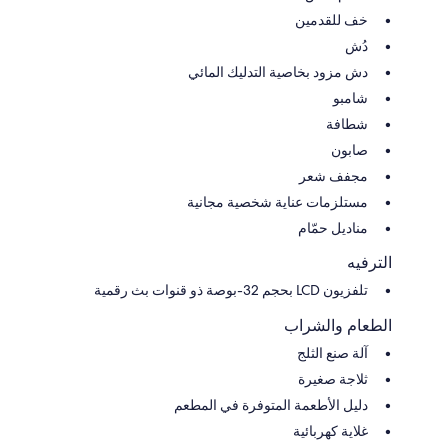
خف للقدمين
دُش
دش مزود بخاصية التدليك المائي
شامبو
شطافة
صابون
مجفف شعر
مستلزمات عناية شخصية مجانية
مناديل حمّام
الترفيه
تلفزيون LCD بحجم 32-بوصة ذو قنوات بث رقمية
الطعام والشراب
آلة صنع الثلج
ثلاجة صغيرة
دليل الأطعمة المتوفرة في المطعم
غلاية كهربائية