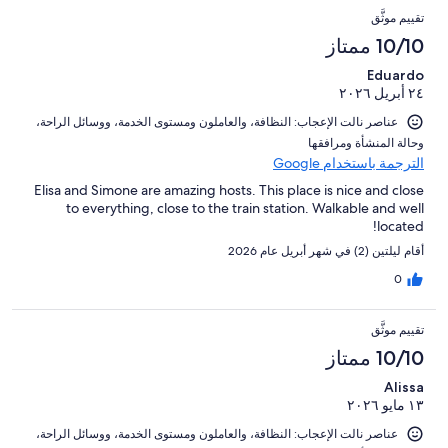
تقييم موثَّق
10/10 ممتاز
Eduardo
٢٤ أبريل ٢٠٢٦
عناصر نالت الإعجاب: ⁦النظافة⁩، و⁦العاملون ومستوى الخدمة⁩، و⁦وسائل الراحة⁩،
و⁦حالة المنشأة ومرافقها⁩
الترجمة باستخدام Google
Elisa and Simone are amazing hosts. This place is nice and close
to everything, close to the train station. Walkable and well
located!
أقام ليلتين (2) في شهر أبريل عام 2026
0
تقييم موثَّق
10/10 ممتاز
Alissa
١٣ مايو ٢٠٢٦
عناصر نالت الإعجاب: ⁦النظافة⁩، و⁦العاملون ومستوى الخدمة⁩، و⁦وسائل الراحة⁩،