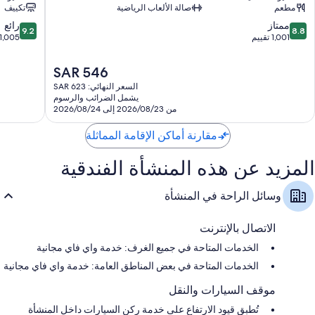
مطعم
صالة الألعاب الرياضية
تكييف
للعناية الشخصية صديقة للبيئة
التاريخي
9.2
8.8
ممتاز
رائع
تلفزيونات إل سي دي 32-بوصة مزودة بقنوات تلفزيونية رقمية
9.2
8.8
من
من
1,001 تقييم
1,005 تقييمات
مصابيح إضاءة LED، وثلاجات بحجم صغير، وأجهزة تحضير مكعبات الثلج
10،
10،
ممتاز،
رائع،
السعر
SAR 546
1,005
1,001
الحالي
السعر النهائي: SAR 623
تقييم
تقييمات
هو
يشمل الضرائب والرسوم
SAR
من 2026/08/23 إلى 2026/08/24
546
مقارنة أماكن الإقامة المماثلة
المزيد عن هذه المنشأة الفندقية
وسائل الراحة في المنشأة
الاتصال بالإنترنت
الخدمات المتاحة في جميع الغرف: خدمة واي فاي مجانية
الخدمات المتاحة في بعض المناطق العامة: خدمة واي فاي مجانية
موقف السيارات والنقل
تُطبق قيود الارتفاع على خدمة ركن السيارات داخل المنشأة