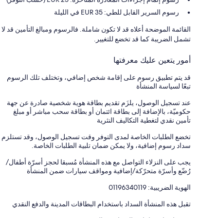
رسوم السرير القابل للطي: 35 EUR في الليلة
القائمة الموضحة أعلاه قد لا تكون شاملة. فالرسوم ومبالغ التأمين قد لا
تشمل الضريبة كما قد تخضع للتغيير.
أمور يتعين عليك معرفتها
قد يتم تطبيق رسوم على إقامة شخص إضافي، وتختلف تلك الرسوم
تبعًا لسياسة المنشأة
عند تسجيل الوصول، يلزَم تقديم بطاقة هوية شخصية صادرة عن جهة
حكوميّة، بالإضافة إلى بطاقة ائتمان أو بطاقة سحب مباشر أو مبلغ
تأمين نقدي لتغطية التكاليف النثرية
تخضع الطلبات الخاصة لمدى التوفر وقت تسجيل الوصول، وقد تستلزم
سداد رسوم إضافية، ولا يمكن ضمان تلبية الطلبات الخاصة.
يجب على النزلاء التواصل مع هذه المنشأة مُسبقا لحجز أسرّة أطفال/
رُضّع وأسرّة متحرّكة/إضافية ومواقف سيارات ضمن المنشأة
الهوية الضريبية: 01196340119
تقبل هذه المنشأة السداد باستخدام البطاقات المدينة والدفع النقدي