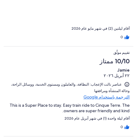
anything. There are plenty of great dining options nearby, and
the town itself is charming, lively, and very tourist-friendly.
Overall, a perfect and convenient place to stay while visiting
Cinque Terre.
أقام ليلتين (2) في شهر مايو عام 2026
0
تقييم موثَّق
10/10 ممتاز
Jamie
٢٢ أبريل ٢٠٢٦
عناصر نالت الإعجاب: ⁦النظافة⁩، و⁦العاملون ومستوى الخدمة⁩، و⁦وسائل الراحة⁩،
و⁦حالة المنشأة ومرافقها⁩
الترجمة باستخدام Google
This is a Super Place to stay. Easy train ride to Cinque Terre. The
owners are super friendly and kind.
أقام ليلة واحدة (1) في شهر أبريل عام 2026
0