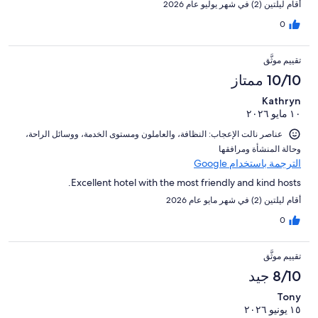
أقام ليلتين (2) في شهر يوليو عام 2026
0
تقييم موثَّق
10/10 ممتاز
Kathryn
١٠ مايو ٢٠٢٦
عناصر نالت الإعجاب: ⁦النظافة⁩، و⁦العاملون ومستوى الخدمة⁩، و⁦وسائل الراحة⁩،
و⁦حالة المنشأة ومرافقها⁩
الترجمة باستخدام Google
Excellent hotel with the most friendly and kind hosts.
أقام ليلتين (2) في شهر مايو عام 2026
0
تقييم موثَّق
8/10 جيد
Tony
١٥ يونيو ٢٠٢٦