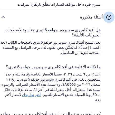
تسري قيود داخل مواقف السيارات تتعلّق بارتفاع المركبات
أسئلة متكررة
هل أفيتاكاميري سوبيريور جولفو 5 تيري مناسبة لاصطحاب
الحيوانات الأليفة؟
نعم، تسمح أفيتاكاميري سوبيريور جولفو 5 تيري باصطحاب الكلاب (بحد
أقصى 1 إجمالًا). قد تُطبَّق بعض القيود، لذا، يرجى التواصل مع المنشأة
الفندقية لمزيد من التفاصيل.
ما تكلفة الإقامة في أفيتاكاميري سوبيريور جولفو 5 تيري؟
اعتبارًا من ٦ شعبان ٢٠٢٦، ستبدأ الأسعار الخاصة بإقامة ليلة واحدة
لشخصين بالغين في أفيتاكاميري سوبيريور جولفو 5 تيري بتاريخ ٢١
شعبان ٢٠٢٦ من SAR 663، ولا تشمل هذه الأسعار الضرائب والرسوم.
يستند هذا السعر إلى أقل سعر لليلة في آخر 24 ساعة للإقامات خلال
الـ 30 يومًا المقبلة. تخضع الأسعار للتغيير.
اختر تواريخك
لأسعار أكثر
دقة.
كم يبلغ سعر صف السيارات في أفيتاكاميري سوبيريور جولفو