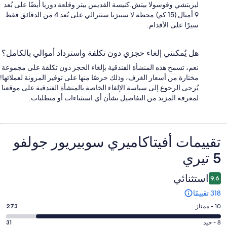
ليريتشي وفوسولا بيتش.كنيسة القديس بيتر وقلعة دوريا أيضًا على بُعد
9 أميال (15 كم).محطة لا سبيزيا سنترالي على بُعد 4 من الدقائق فقط
سيرًا على الأقدام.
هل يُمكنني إلغاء حجزي دون تكلفة واسترداد أموالي بالكامل؟
نعم، تسمح هذه المنشأة الفندقية بإلغاء الحجز دون تكلفة على مجموعة
مختارة من أسعار الغرف، وذلك حرصًا منها على توفير المرونة لعملائها!
يُرجى الرجوع إلى سياسة الإلغاء الخاصة بالمنشأة الفندقية على موقعنا
لمعرفة المزيد من التفاصيل بشأن أي استثناءات أو متطلبات.
التقييمات
تقييمات ⁦أفيتاكاميري سوبيريور جولفو
5 تيري⁩
استثنائي
9.6
318 تقييمًا
درجة
10 - ممتاز
273
التصنيف
درجة
8 - جيد
31