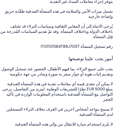
يتوفر إجراء معاملات السداد غير النقدية
تشمل ميزات الأمن والسلامة في هذه المنشأة الفندقية طفّاية حريق
وإضاءة خارجية
يُرجى الانتباه إلى أن المعايير الثقافية وسياسات النزلاء قد تختلف
باختلاف الدولة وباختلاف المنشأة. وقد تمّ تقديم السياسات المُدرجة من
قِبَل المنشأة
رقم تسجيل المنشأة ⁦IT011015B4TB8J7G5T⁩
أمور يجب علينا توضيحها
يجب على جميع النزلاء، بما فيهم الأطفال، الحضور عند تسجيل الوصول
وتقديم إثبات هوية أو جواز سفر به صورة وصادر من جهة حكومية
لا يمكن أن تتعدى قيمة أي معاملات نقدية في هذه المنشأة الفندقية
مبلغ EUR 5000 نظرًا للتشريعات الوطنية. لمزيد من التفاصيل، يرجى
التواصل مع المنشأة الفندقية باستخدام المعلومات الواردة في تأكيد
الحجز.
لا يسمح بتواجد أشخاص آخرين في الغرف بخلاف النزلاء المسجلين
لدى المنشأة الفندقية.
لا يلزم استخدام سيارة للانتقال من وإلى هذه المنشأة الفندقية