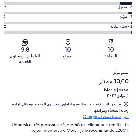
10
التصنيف
-
درجة
6 - مقبول
9
8
ممتاز.
التصنيف
-
درجة
4 - سيّئ
3
273
6
جيد.
التصنيف
من
-
درجة
2 - سيّئ للغاية
2
31
4
أصل
مقبول.
التصنيف
من
-
318
9
2
أصل
سيّئ.
من
من
-
318
9.8
10
10
3
تقييمات
أصل
سيّئ
من
من
النظافة
الموقع
العاملون ومستوى
النزلاء
318
للغاية.
تقييمات
أصل
الخدمة
من
2
النزلاء
318
التقييمات
تقييمات
من
تقييم موثَّق
من
النزلاء
أصل
10/10 ممتاز
تقييمات
318
النزلاء
Marie josee
من
٥ يوليو ٢٠٢٦
تقييمات
النزلاء
عناصر نالت الإعجاب: ⁦النظافة⁩، و⁦العاملون ومستوى الخدمة⁩، و⁦وسائل الراحة⁩،
و⁦حالة المنشأة ومرافقها⁩
الترجمة باستخدام Google
Un service très personnalisé, des hôtes tellement attentifs. Un
séjour mémorable Merci , je le recommande à200%