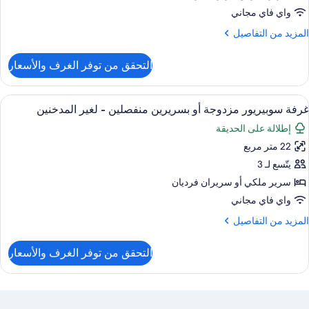
و
واي فاي مجاني
سريرين
لمزيد
المزيد من التفاصيل
نفصلين
ن
لتفاصيل
التحقق من توفر الغرف والأسعار
ن
رفة
يلوكس
ستعراض
ألحفة محشوة بالريش وخزنة داخل الغرفة و
14
زدوجة
غرفة سوبيريور مزدوجة أو بسريرين منفصلين - لغير المدخنين
ميع
و
إطلالة على الحديقة
ور
سريرين
نفصلين
22 متر مربع
رفة
وبيريور
يتّسع لـ 3
زدوجة
سرير ملكي‫‬ أو سريران فرديان
و
واي فاي مجاني
سريرين
لمزيد
المزيد من التفاصيل
نفصلين
ن
لتفاصيل
التحقق من توفر الغرف والأسعار
ن
غير
رفة
لمدخنين
وبيريور
زدوجة
و