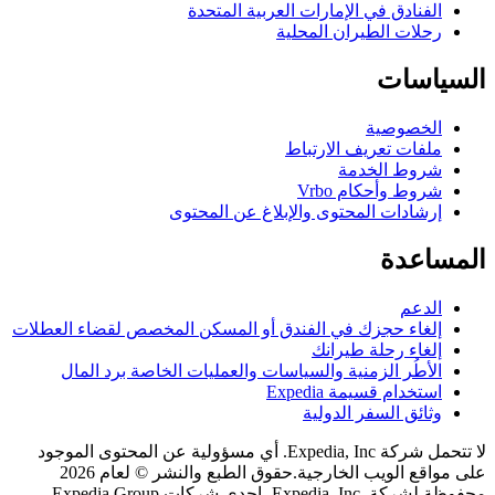
لفنادق في الإمارات العربية المتحدة
حلات الطيران المحلية
اسات
لخصوصية
لفات تعريف الارتباط
روط الخدمة
روط وأحكام Vrbo
رشادات المحتوى والإبلاغ عن المحتوى
اعدة
لدعم
لغاء حجزك في الفندق أو المسكن المخصص لقضاء العطلات
لغاء رحلة طيرانك
لأطُر الزمنية والسياسات والعمليات الخاصة برد المال
ستخدام قسيمة Expedia
ثائق السفر الدولية
لا تتحمل شركة Expedia, Inc. أي مسؤولية عن المحتوى الموجود
اقع الويب الخارجية.
حقوق الطبع والنشر © لعام 2026
محفوظة لشركة .Expedia, Inc، إحدى شركات Expedia Group.