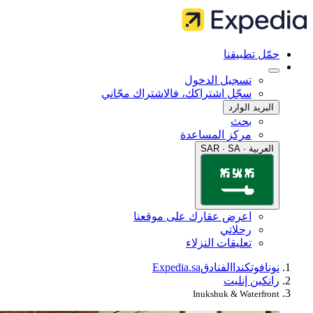
مّل تطبيقنا
تسجيل الدخول
سجّل اشتراكك، فالاشتراك مجّاني
البريد الوارد
بحث
مركز المساعدة
العربية · SAR · SA
اعرض عقارك على موقعنا
رحلاتي
تعليقات النزلاء
ونافوت
كندا
الفنادق
Expedia.sa
انكين إنليت
Inukshuk & Waterfron