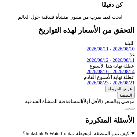
ن دقيقًا
بحث فيما يقرب من مليون منشأة فندقية حول العالم
ق من الأسعار لهذه التواريخ
2026/08/1
2026/08/1
اية هذا الأسبوع
2026/08/1
اية الأسبوع القادم
2026/08/2
لخريطة
ة
به
السعر (الأقل أولاً)
المسافة
فئة المنشأة الفندقية
لة المتكررة
و المنطقة المحيطة بInukshuk & Waterfront؟