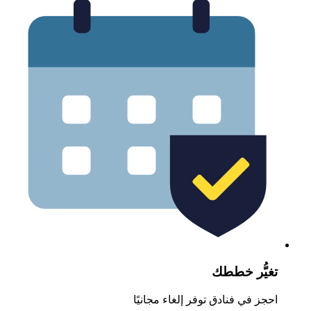
غيُّر خططك
حجز في فنادق توفر إلغاء مجانيًا