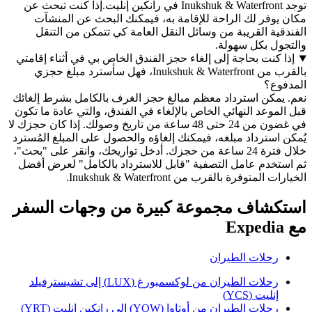
توجد Inukshuk & Waterfront في رانكين إنليت.إذا كنت تبحث عن
وفر لك الراحة للإقامة به، فيمكنك البحث عن المنشآت
ة القريبة من وسائل النقل العامة كي تتمكن من التنقل
ل بكل سهولة.
كنت بحاجة إلى إلغاء حجز الفندق الخاص بي في أثناء إقامتي
بالقرب من Inukshuk & Waterfront، فهل سأسترد مبلغ حجزي
ع؟
مكن استرداد معظم مبالغ حجز الغرف بالكامل بشرط إلغائك
وعد النهائي الخاص بالإلغاء في الفندق، والتي عادة ما تكون
في غضون من 24 حتى 48 ساعة من تاريخ وصولك. إذا كان حجزك لا
سترداد مبلغه، فيمكنك إلغاؤه والحصول على المبلغ المُسترد
خلال فترة 24 ساعة من حجزك. أدخل تواريخك، وانقر على "بحث"،
خدم عامل التصفية "قابل للاسترداد بالكامل" لعرض أفضل
متوفرة بالقرب من Inukshuk & Waterfront.
شاف مجموعة كبيرة من وجهات السفر
حلات الطيران
رحلات الطيران من لوكسمبورغ (LUX) إلى تشيسترفيلد
نليت (YCS)
حلات الطيران من أوتاوا (YOW) إلى رانكين إنليت (YRT)