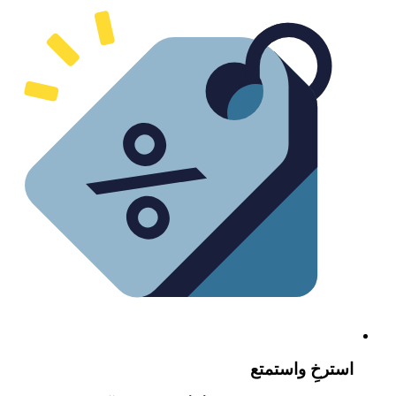
سترخِ واستمتع