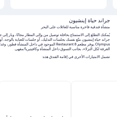
جراند حياة إينشيون
منشأة فندقية فاخرة مناسبة للعائلات على البحر
يُمكنك التطلع إلى الاستمتاع بحافلة توصيل من وإلى المطار مجانًا، وبار إلى
Olympus.يوفر مطعم Restaurant 8 الموجود في داخل 
الغرفة لكل النزلاء، بجانب التسوق داخل المنشأة وكافيتيريا/مقهى.
تشمل الامتيازات الأخرى في إقامة الفندق هذه:
حمام سباحة مغطى وحمام سباحة للأطفال
صف السيارة بمعرفة النزيل مجانًا، بالإضافة إلى صف السيارة لمدة طويلة
خدمة سيارات الليموزين/السيارات الفاخرة، وبوفيه فطور (برسوم إضافي
ون
جولدن توليب إنتشون إيربورت هوتل آند سو
سرعة إنهاء إجراءات الوصول، ومتجر هدايا، ومكتب كمبيوتر
تُشير تقييمات النزلاء إلى وجود نظرة إيجابية لكل من طاقم العمل المُسا
سمات الغرفة
توفر جميع ا
حمام. يُقدم النزلاء تقييمات عالية فيما يتعلق بكل من نظافة غرف النزلاء ورا