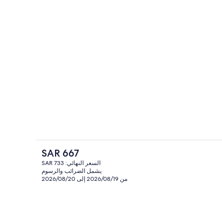
ار والغداء والعشاء
المنشأة من الخارج
السعر
SAR 667
الحالي
السعر النهائي: SAR 733
هو
يشمل الضرائب والرسوم
ة)
أغطية فراش متميزة وألحفة محشوة بالريش 
SAR
من 2026/08/19 إلى 2026/08/20
667