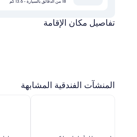
18 من الدقائق بالسيارة
- 13.6 كم
تفاصيل مكان الإقامة
المنشآت الفندقية المشابهة
إيبيس ستايلز أمباسادور إنكيون أيربورت ت 2
نست هوتل إنشي