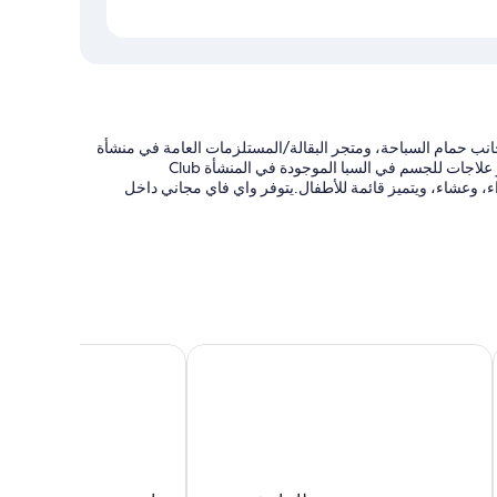
 جانب حمام السباحة، ومتجر البقالة/المستلزمات العامة في منشأة
جراند حياة إينشيون.متّع نفسك بجلسات التدليك، أو جلسات للعناية بالوجه، أو علاجات للجسم في السبا الموجودة في المنشأة Club
المنشأة فطور، وغداء، وعشاء، ويتميز قائمة للأطفال.يتوفر واي فاي مجاني داخل
 (بتكلفة إضافية)
ة)، ومحطة شحن السيارات الكهربائية
يتس
بست ويسترن بريمير مطار إينشيون
حياة ريجينسي إنشيون بارا
عد والموقع
لغرف الـ 523 وسائل راحة مثل خدمة الغرف على مدار 24 ساعة وأغطية فراش متميزة، بالإضافة إلى مزايا مثل تكييف وأرواب
حة الغرف في المنشأة الفندقية.