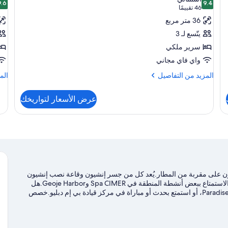
9.4
صور
9.6
صو
9.4 من 10
9.6
(46
46 تقييمًا
غرفة
غر
تقييمًا)
36 متر مربع
-
-
يتّسع لـ 3
سرير
سر
سرير ملكي
ملكي
فر
واي فاي مجاني
من
المزيد
الم
المزيد من التفاصيل
الم
من
من
التفاصيل
الت
عرض الأسعار لتواريخك
عن
عن
غرفة
غرف
-
-
سرير
سري
ملكي
فرد
منف
يون على مقربة من المطار.يُعد كل من جسر إنشيون وقاعة نصب إنشيون
لاندينج التذكاري من معالم الجذب السياحية المحلية، بينما يُمكن الاستمتاع ببعض أنشطة المنطقة في Spa CIMER وGeoje Harbor.هل
تصطحب أطفالك في السفر؟ لا تفوت زيارة Paradise City Wonder Box، أو استمتع بحدث أو مباراة في مركز قيادة بي إم دبليو.خصص
ضل بزيارة أدلتنا للسفر إلى إنشيون