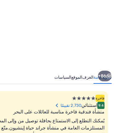
86+
نظرة عامة
الغرف
الموقع
السياسات
منشأة
فاخرة
فندقية
استثنائي
2,730 تقييمًا
9.4
مصنفة
منشأة فندقية فاخرة مناسبة للعائلات على البحر
بـ
يُمكنك التطلع إلى الاستمتاع بحافلة توصيل من وإلى المط
5.0
المستلزمات العامة في منشأة جراند حياة إينشيون.متّع 
نجوم