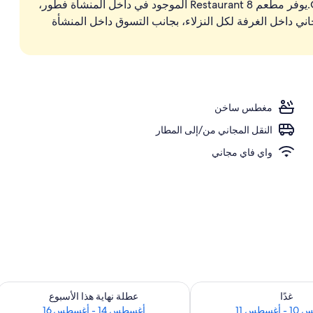
للجسم في السبا الموجودة في المنشأة Club Olympus.يوفر مطعم Restaurant 8 الموجود في داخل المنشأة فطور،
سباحة المغطاة
اني داخل الغرفة لكل النزلاء، بجانب التسوق داخل المنشأة
مغطس ساخن
النقل المجاني من/إلى المطار
واي فاي مجاني
لغد للفترة أغسطس 10 - أغسطس 11
تحقق من مدى التوفر لعطلة نهاية هذا الأسبوع للفت
غدًا
عطلة نهاية هذا الأسبوع
سطس 11
أغسطس 14 - أغسطس 16